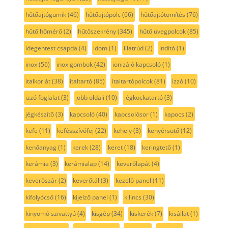
hűtőajtógumik
(46)
hűtőajtópolc
(66)
hűtőajtótömítés
(76)
hűtő hőmérő
(2)
hűtőszekrény
(345)
hűtő üvegpolcok
(85)
idegentest csapda
(4)
idom
(1)
illatrúd
(2)
indító
(1)
inox
(56)
inox gombok
(42)
ionizáló kapcsoló
(1)
italkorlát
(38)
italtartó
(85)
italtartópolcok
(81)
izzó
(10)
izzó foglalat
(3)
jobb oldali
(10)
jégkockatartó
(3)
jégkészítő
(3)
kapcsoló
(40)
kapcsolósor
(1)
kapocs
(2)
kefe
(11)
kefésszívófej
(22)
kehely
(3)
kenyérsütő
(12)
kenőanyag
(1)
kerek
(28)
keret
(18)
keringtető
(1)
kerámia
(3)
kerámialap
(14)
keverőlapát
(4)
keverőszár
(2)
keverőtál
(3)
kezelő panel
(11)
kifolyócső
(16)
kijelző panel
(1)
kilincs
(30)
kinyomó szivattyú
(4)
kisgép
(34)
kiskerék
(7)
kisállat
(1)