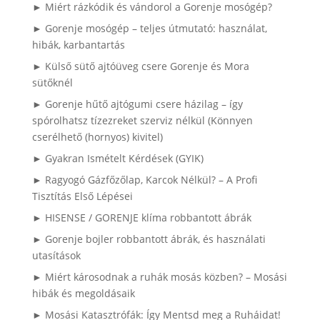
► Miért rázkódik és vándorol a Gorenje mosógép?
► Gorenje mosógép – teljes útmutató: használat,
hibák, karbantartás
► Külső sütő ajtóüveg csere Gorenje és Mora
sütőknél
► Gorenje hűtő ajtógumi csere házilag – így
spórolhatsz tízezreket szerviz nélkül (Könnyen
cserélhető (hornyos) kivitel)
► Gyakran Ismételt Kérdések (GYIK)
► Ragyogó Gázfőzőlap, Karcok Nélkül? – A Profi
Tisztítás Első Lépései
► HISENSE / GORENJE klíma robbantott ábrák
► Gorenje bojler robbantott ábrák, és használati
utasítások
► Miért károsodnak a ruhák mosás közben? – Mosási
hibák és megoldásaik
► Mosási Katasztrófák: Így Mentsd meg a Ruháidat!