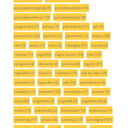
porzsáktartóegység
(9)
porzsáktartóidom
(9)
porzsáktartókeret
(10)
porzsáktartóvilla
(9)
programóra
(7)
pumpa
(3)
pálcahőmérő
(1)
pár
(5)
páraelszívó
(50)
párásító
(1)
párátlanító
(1)
rekesz
(29)
relé
(5)
retesz
(1)
retro
(2)
robotgép
(37)
rosetta
(2)
rozetta
(11)
rugó
(20)
rugós-zsanér
(33)
rács
(27)
rácsgumi
(4)
rácstartó
(3)
résszívó
(8)
rögzítő
(27)
rögzítőfül
(1)
rövid
(1)
rúdmixer
(14)
side by side
(53)
smoothie
(2)
SpaceBox
(5)
stift
(10)
sutő hőmérő
(4)
szabályzó
(1)
szeletelő
(20)
szennytálca
(1)
szenzor
(5)
szett
(29)
szigetelés
(2)
szigetelő
(3)
szigetelőcsík
(2)
szikra
(11)
szikratrafó
(2)
szikráztató
(14)
szilikonzsír
(1)
szimering
(11)
szivacs
(3)
szivattyú
(17)
szárítógép
(101)