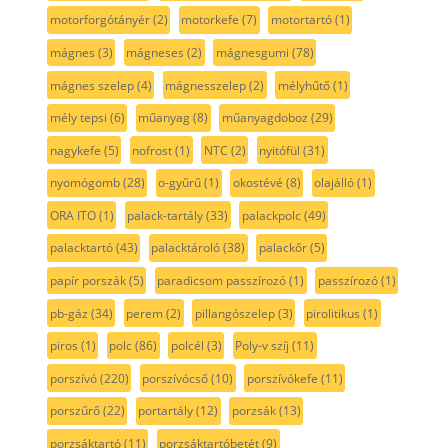
motorforgótányér
(2)
motorkefe
(7)
motortartó
(1)
mágnes
(3)
mágneses
(2)
mágnesgumi
(78)
mágnes szelep
(4)
mágnesszelep
(2)
mélyhűtő
(1)
mély tepsi
(6)
műanyag
(8)
műanyagdoboz
(29)
nagykefe
(5)
nofrost
(1)
NTC
(2)
nyitófül
(31)
nyomógomb
(28)
o-gyűrű
(1)
okostévé
(8)
olajálló
(1)
ORA ITO
(1)
palack-tartály
(33)
palackpolc
(49)
palacktartó
(43)
palacktároló
(38)
palackőr
(5)
papír porszák
(5)
paradicsom passzírozó
(1)
passzírozó
(1)
pb-gáz
(34)
perem
(2)
pillangószelep
(3)
pirolitikus
(1)
piros
(1)
polc
(86)
polcél
(3)
Poly-v szíj
(11)
porszívó
(220)
porszívócső
(10)
porszívókefe
(11)
porszűrő
(22)
portartály
(12)
porzsák
(13)
porzsáktartó
(11)
porzsáktartóbetét
(9)