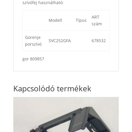
szívófej használható:
ART
Modell
Típus
szám
Gorenje
SVC252GFA
678532
porszívó
gor 809857
Kapcsolódó termékek