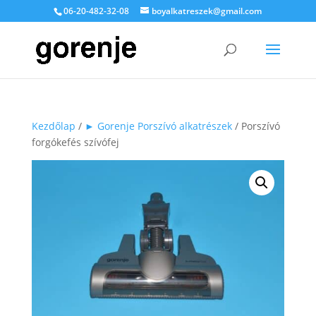
06-20-482-32-08
boyalkatreszek@gmail.com
Kezdőlap
/
► Gorenje Porszívó alkatrészek
/ Porszívó
forgókefés szívófej