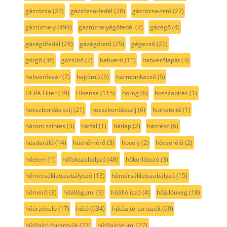
gázrózsa
(23)
gázrózsa-fedél
(28)
gázrózsa-tető
(27)
gáztűzhely
(499)
gáztűzhelyégőfedél
(7)
gázégő
(4)
gázégőfedél
(28)
gázégőtető
(25)
gégecső
(22)
görgő
(36)
gőzsütő
(2)
habverő
(11)
habverőlapát
(3)
habverőszár
(7)
hajtómű
(5)
harmonikacső
(5)
HEPA Filter
(39)
Hisense
(115)
horog
(6)
hosszabítás
(1)
hosszbordás szíj
(21)
hosszbordásszíj
(6)
hurkatöltő
(1)
három szintes
(3)
hátfal
(1)
hátlap
(2)
házrész
(6)
húsdaráló
(14)
húshőmérő
(3)
hüvely
(2)
hőcserélő
(2)
hőelem
(1)
hőfokszabályzó
(48)
hőkorlátozó
(3)
hőmérsékletszabályozó
(13)
hőmérsékletszabályzó
(15)
hőmérő
(8)
hőállógumi
(9)
hőálló izzó
(4)
hőállóüveg
(18)
hőérzékelő
(17)
hűtő
(634)
hűtőajtó-tartozék
(69)
hűtőajtó fogantyúk
(23)
hűtőajtógumi
(77)