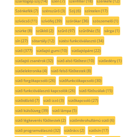
szárítógép szíj
(14)
szén
(7)
szénfilter
(18)
szénkefe
(12)
Szénkefék
(7)
szénszűrő
(3)
Szíj
(6)
színtelen
(17)
szívócső
(11)
szívófej
(39)
szórókar
(36)
szöszemelő
(1)
szürke
(8)
szűkítő
(2)
szűrő
(97)
szűrőház
(5)
sárga
(1)
sín
(27)
sótartály
(12)
sütési funkcióválasztó
(34)
sütő
(377)
sütőajtó gumi
(10)
sütőajtópánt
(22)
sütőajtó zsanérok
(32)
sütő alsó fűtőtest
(10)
sütőedény
(1)
sütőelektronika
(4)
sütő felső fűtőtestek
(8)
sütő forgókapcsoló
(26)
sütőfunkciókapcsoló
(30)
sütő funkcióválasztó kapcsolók
(26)
sütő fűtőszálak
(15)
sütőidőzítő
(7)
sütő izzó
(3)
sütőkapcsoló
(27)
sütő külsőüveg
(39)
sütő lámpa
(5)
sütő légkeverés fűtőtestek
(2)
sütőmikrohullámú sütő
(6)
sütő programválasztó
(32)
sütőrács
(2)
sütősín
(17)