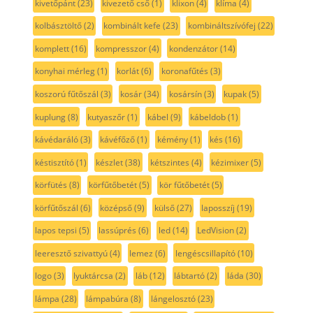
kivetőpánt
(23)
kivezető cső
(1)
klixon
(4)
klíma
(4)
kolbásztöltő
(2)
kombinált kefe
(23)
kombináltszívófej
(22)
komplett
(16)
kompresszor
(4)
kondenzátor
(14)
konyhai mérleg
(1)
korlát
(6)
koronafűtés
(3)
koszorú fűtőszál
(3)
kosár
(34)
kosársín
(3)
kupak
(5)
kuplung
(8)
kutyaszőr
(1)
kábel
(9)
kábeldob
(1)
kávédaráló
(3)
kávéfőző
(1)
kémény
(1)
kés
(16)
késtisztító
(1)
készlet
(38)
kétszintes
(4)
kézimixer
(5)
körfütés
(8)
körfűtőbetét
(5)
kör fűtőbetét
(5)
körfűtőszál
(6)
középső
(9)
külső
(27)
laposszíj
(19)
lapos tepsi
(5)
lassúprés
(6)
led
(14)
LedVision
(2)
leeresztő szivattyú
(4)
lemez
(6)
lengéscsillapító
(10)
logo
(3)
lyuktárcsa
(2)
láb
(12)
lábtartó
(2)
láda
(30)
lámpa
(28)
lámpabúra
(8)
lángelosztó
(23)