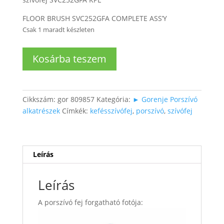
FLOOR BRUSH SVC252GFA COMPLETE ASS’Y
Csak 1 maradt készleten
Porszívó
Kosárba teszem
forgókefés
szívófej
mennyiség
Cikkszám:
gor 809857
Kategória:
► Gorenje Porszívó
alkatrészek
Címkék:
kefésszívófej
,
porszívó
,
szívófej
Leírás
Leírás
A porszívó fej forgatható fotója: