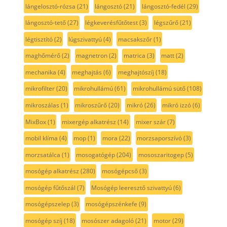
lángelosztó-rózsa
(21)
lángosztó
(21)
lángosztó-fedél
(29)
lángosztó-tető
(27)
légkeverésfűtőtest
(3)
légszűrő
(21)
légtisztító
(2)
lúgszivattyú
(4)
macsakszőr
(1)
maghőmérő
(2)
magnetron
(2)
matrica
(3)
matt
(2)
mechanika
(4)
meghajtás
(6)
meghajtószíj
(18)
mikrofilter
(20)
mikrohullámú
(61)
mikrohullámú sütő
(108)
mikroszálas
(1)
mikroszűrő
(20)
mikró
(26)
mikró izzó
(6)
MixBox
(1)
mixergép alkatrész
(14)
mixer szár
(7)
mobil klíma
(4)
mop
(1)
mora
(22)
morzsaporszívó
(3)
morzsatálca
(1)
mosogatógép
(204)
mososzaritogep
(5)
mosógép alkatrész
(280)
mosógépcső
(3)
mosógép fűtőszál
(7)
Mosógép leeresztő szivattyú
(6)
mosógépszelep
(3)
mosógépszénkefe
(9)
mosógép szíj
(18)
mosószer adagoló
(21)
motor
(29)