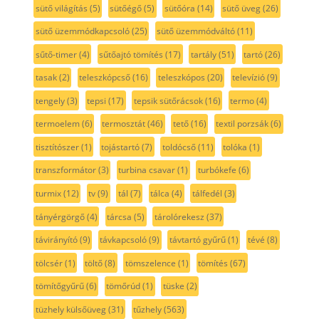
sütő világítás
(5)
sütőégő
(5)
sütőóra
(14)
sütő üveg
(26)
sütő üzemmódkapcsoló
(25)
sütő üzemmódváltó
(11)
sűtő-timer
(4)
sűtőajtó tömítés
(17)
tartály
(51)
tartó
(26)
tasak
(2)
teleszkópcső
(16)
teleszkópos
(20)
televízió
(9)
tengely
(3)
tepsi
(17)
tepsik sütőrácsok
(16)
termo
(4)
termoelem
(6)
termosztát
(46)
tető
(16)
textil porzsák
(6)
tisztítószer
(1)
tojástartó
(7)
toldócső
(11)
tolóka
(1)
transzformátor
(3)
turbina csavar
(1)
turbókefe
(6)
turmix
(12)
tv
(9)
tál
(7)
tálca
(4)
tálfedél
(3)
tányérgörgő
(4)
tárcsa
(5)
tárolórekesz
(37)
távirányító
(9)
távkapcsoló
(9)
távtartó gyűrű
(1)
tévé
(8)
tölcsér
(1)
töltő
(8)
tömszelence
(1)
tömítés
(67)
tömítőgyűrű
(6)
tömőrúd
(1)
tüske
(2)
tüzhely külsőüveg
(31)
tűzhely
(563)