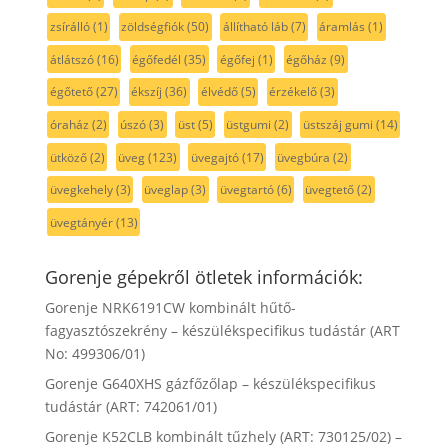
zsírálló
(1)
zöldségfiók
(50)
állítható láb
(7)
áramlás
(1)
átlátszó
(16)
égőfedél
(35)
égőfej
(1)
égőház
(9)
égőtető
(27)
ékszíj
(36)
élvédő
(5)
érzékelő
(3)
óraház
(2)
úszó
(3)
üst
(5)
üstgumi
(2)
üstszáj gumi
(14)
ütköző
(2)
üveg
(123)
üvegajtó
(17)
üvegbúra
(2)
üvegkehely
(3)
üveglap
(3)
üvegtartó
(6)
üvegtető
(2)
üvegtányér
(13)
Gorenje gépekről ötletek információk:
Gorenje NRK6191CW kombinált hűtő-
fagyasztószekrény – készülékspecifikus tudástár (ART
No: 499306/01)
Gorenje G640XHS gázfőzőlap – készülékspecifikus
tudástár (ART: 742061/01)
Gorenje K52CLB kombinált tűzhely (ART: 730125/02) –