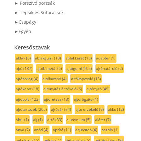
► Porszívó porzsák
► Tepsik és Sütőrácsok
►Csapágy
►Egyéb
Keresőszavak
ablak
(6)
ablakgumi
(18)
ablakkeret
(16)
adapter
(1)
ajtó
(137)
ajtóbimetál
(6)
ajtógumi
(102)
ajtóhatároló
(2)
ajtóhorog
(4)
ajtókampó
(4)
ajtókapcsoló
(18)
ajtókeret
(18)
ajtónyitás érzékelő
(6)
ajtónyitó
(49)
ajtópolc
(122)
ajtóretesz
(13)
ajtórögzítő
(1)
ajtótartozék
(205)
ajtózár
(34)
ajtó érzékelő
(9)
akku
(12)
akril
(1)
alj
(1)
alsó
(33)
aluminium
(5)
alátét
(7)
anya
(7)
anód
(4)
aprító
(11)
aquastop
(4)
aszaló
(1)
bal oldali
(15)
befogó
(1)
befolyócső
(5)
bekötődoboz
(9)