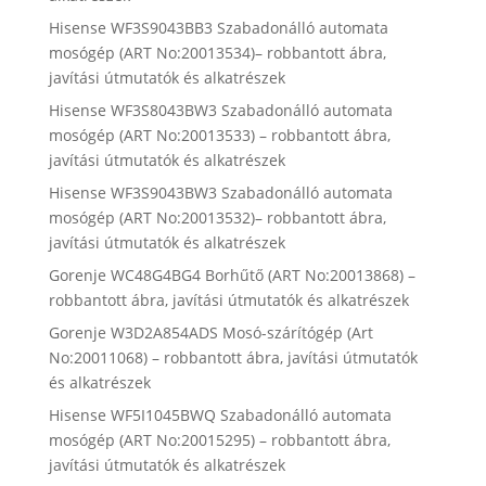
Hisense WF3S9043BB3 Szabadonálló automata
mosógép (ART No:20013534)– robbantott ábra,
javítási útmutatók és alkatrészek
Hisense WF3S8043BW3 Szabadonálló automata
mosógép (ART No:20013533) – robbantott ábra,
javítási útmutatók és alkatrészek
Hisense WF3S9043BW3 Szabadonálló automata
mosógép (ART No:20013532)– robbantott ábra,
javítási útmutatók és alkatrészek
Gorenje WC48G4BG4 Borhűtő (ART No:20013868) –
robbantott ábra, javítási útmutatók és alkatrészek
Gorenje W3D2A854ADS Mosó-szárítógép (Art
No:20011068) – robbantott ábra, javítási útmutatók
és alkatrészek
Hisense WF5I1045BWQ Szabadonálló automata
mosógép (ART No:20015295) – robbantott ábra,
javítási útmutatók és alkatrészek