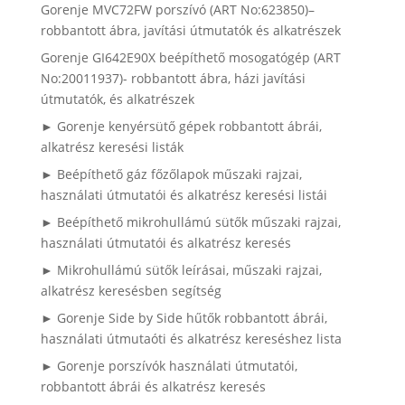
Gorenje MVC72FW porszívó (ART No:623850)–
robbantott ábra, javítási útmutatók és alkatrészek
Gorenje GI642E90X beépíthető mosogatógép (ART
No:20011937)- robbantott ábra, házi javítási
útmutatók, és alkatrészek
► Gorenje kenyérsütő gépek robbantott ábrái,
alkatrész keresési listák
► Beépíthető gáz főzőlapok műszaki rajzai,
használati útmutatói és alkatrész keresési listái
► Beépíthető mikrohullámú sütők műszaki rajzai,
használati útmutatói és alkatrész keresés
► Mikrohullámú sütők leírásai, műszaki rajzai,
alkatrész keresésben segítség
► Gorenje Side by Side hűtők robbantott ábrái,
használati útmutaóti és alkatrész kereséshez lista
► Gorenje porszívók használati útmutatói,
robbantott ábrái és alkatrész keresés