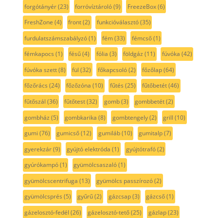
forgótányér
(23)
forróvíztároló
(9)
FreezeBox
(6)
FreshZone
(4)
front
(2)
funkcióválasztó
(35)
furdulatszámszabályzó
(1)
fém
(33)
fémcső
(1)
fémkapocs
(1)
fésű
(4)
fólia
(3)
földgáz
(11)
fúvóka
(42)
fúvóka szett
(8)
fül
(32)
főkapcsoló
(2)
főzőlap
(64)
főzőrács
(24)
főzőzóna
(10)
fűtés
(25)
fűtőbetét
(46)
fűtőszál
(36)
fűtőtest
(32)
gomb
(3)
gombbetét
(2)
gombház
(5)
gombkarika
(8)
gombtengely
(2)
grill
(10)
gumi
(76)
gumicső
(12)
gumiláb
(10)
gumitalp
(7)
gyerekzár
(9)
gyújtó elektróda
(1)
gyújtótrafó
(2)
gyúrókampó
(1)
gyümölcsaszaló
(1)
gyümölcscentrifuga
(13)
gyümölcs passzírozó
(2)
gyümölcsprés
(5)
gyűrű
(2)
gázcsap
(3)
gázcső
(1)
gázelosztó-fedél
(26)
gázelosztó-tető
(25)
gázlap
(23)