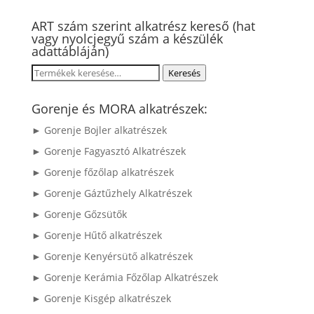
ART szám szerint alkatrész kereső (hat
vagy nyolcjegyű szám a készülék
adattábláján)
Keresés
Keresés
a
következőre:
Gorenje és MORA alkatrészek:
► Gorenje Bojler alkatrészek
► Gorenje Fagyasztó Alkatrészek
► Gorenje főzőlap alkatrészek
► Gorenje Gáztűzhely Alkatrészek
► Gorenje Gőzsütők
► Gorenje Hűtő alkatrészek
► Gorenje Kenyérsütő alkatrészek
► Gorenje Kerámia Főzőlap Alkatrészek
► Gorenje Kisgép alkatrészek