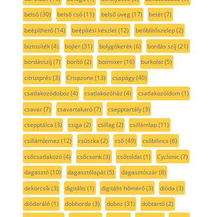
belső
(30)
belső cső
(11)
belső üveg
(17)
betét
(7)
beépíthető
(14)
beépítési készlet
(12)
beőblítőszelep
(2)
biztosíték
(4)
bojler
(31)
bolygókerék
(6)
bordás szíj
(21)
bordásszíj
(7)
borító
(2)
botmixer
(16)
burkolat
(5)
citrusprés
(3)
Crispzone
(13)
csapágy
(40)
csatlakozódoboz
(4)
csatlakozóház
(4)
csatlakozóidom
(1)
csavar
(7)
csavartakaró
(7)
csepptartály
(3)
csepptálca
(3)
csiga
(2)
csillag
(2)
csillámlap
(11)
csillámlemez
(12)
csúszka
(2)
cső
(49)
csőbilincs
(6)
csőcsatlakozó
(4)
csőcsonk
(3)
csőtoldat
(1)
Cyclonic
(7)
dagasztó
(10)
dagasztólapát
(5)
dagasztószár
(8)
dekorcsík
(3)
digitális
(1)
digitális hőmérő
(3)
dióda
(3)
diódaráló
(1)
dobborda
(3)
doboz
(31)
dobtartó
(2)