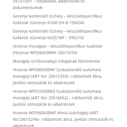
347373/01 – hibakódok, alkatrészek és
dokumentumok
Gorenje kombinált tűzhely – készülékspecifikus
tudástár (Gorenje K5341SH-B-730634)
Gorenje kombinált tűzhely – készülékspecifikus
tudástár (Gorenje K6351WF – 595210)
Hisense mosógép – készülékspecifikus tudástár
(Hisense WF5I8043BWF-20015293)
Mosógép ürítőszivattyú hibájának felismerése
Hisense WF5I8043BWF Szabadonálló automata
mosógép (ART No: 20015293)– robbantott ábra,
javítási útmutatók és alkatrészek
Hisense WF5I1045BBQ Szabadonálló automata
mosógép (ART No: 20016652) – robbantott ábra,
javítási útmutatók és alkatrészek
Hisense WD5I8043BWF Mosó-szárítógép (ART
No:20015294)– robbantott ábra, javítási útmutatók és
alkatrészek