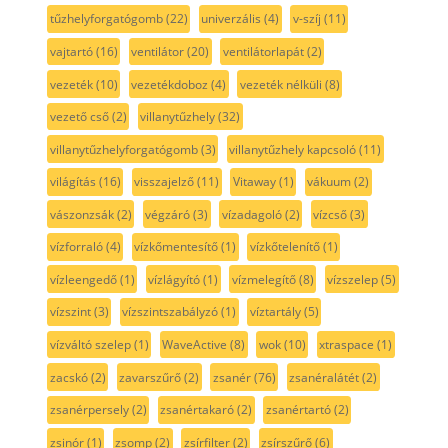
tűzhelyforgatógomb
(22)
univerzális
(4)
v-szíj
(11)
vajtartó
(16)
ventilátor
(20)
ventilátorlapát
(2)
vezeték
(10)
vezetékdoboz
(4)
vezeték nélküli
(8)
vezető cső
(2)
villanytűzhely
(32)
villanytűzhelyforgatógomb
(3)
villanytűzhely kapcsoló
(11)
világítás
(16)
visszajelző
(11)
Vitaway
(1)
vákuum
(2)
vászonzsák
(2)
végzáró
(3)
vízadagoló
(2)
vízcső
(3)
vízforraló
(4)
vízkőmentesítő
(1)
vízkőtelenítő
(1)
vízleengedő
(1)
vízlágyító
(1)
vízmelegítő
(8)
vízszelep
(5)
vízszint
(3)
vízszintszabályzó
(1)
víztartály
(5)
vízváltó szelep
(1)
WaveActive
(8)
wok
(10)
xtraspace
(1)
zacskó
(2)
zavarszűrő
(2)
zsanér
(76)
zsanéralátét
(2)
zsanérpersely
(2)
zsanértakaró
(2)
zsanértartó
(2)
zsinór
(1)
zsomp
(2)
zsírfilter
(2)
zsírszűrő
(6)