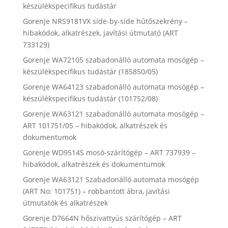
készülékspecifikus tudástár
Gorenje NRS9181VX side-by-side hűtőszekrény –
hibakódok, alkatrészek, javítási útmutató (ART
733129)
Gorenje WA72105 szabadonálló automata mosógép –
készülékspecifikus tudástár (185850/05)
Gorenje WA64123 szabadonálló automata mosógép –
készülékspecifikus tudástár (101752/08)
Gorenje WA63121 szabadonálló automata mosógép –
ART 101751/05 – hibakódok, alkatrészek és
dokumentumok
Gorenje WD9514S mosó-szárítógép – ART 737939 –
hibakódok, alkatrészek és dokumentumok
Gorenje WA63121 Szabadonálló automata mosógép
(ART No: 101751) – robbantott ábra, javítási
útmutatók és alkatrészek
Gorenje D7664N hőszivattyús szárítógép – ART