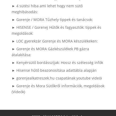
► 4 sütési hiba ami lehet hogy nem sütő
meghibásodás:
► Gorenje / MORA Tűzhely tippek és tanácsok:
► HISENSE / Gorenej Hűtők és fagyasztók: tippek és
megoldások:
► LOC gyerekzár Gorenje és MORA készülékeken:
► Gorenje és MORA Gázkészülékek PB gázra
átalakítása:
► Kenyérsütő bordásszíjak: Hossz és szélesség infók
► Hisense hűtő beazonosítása adattábla alapján
► gorenjealkatreszek.hu csapatának youtube videói
► Gorenje és Mora Sütőkről információk, megoldások
(Videók)