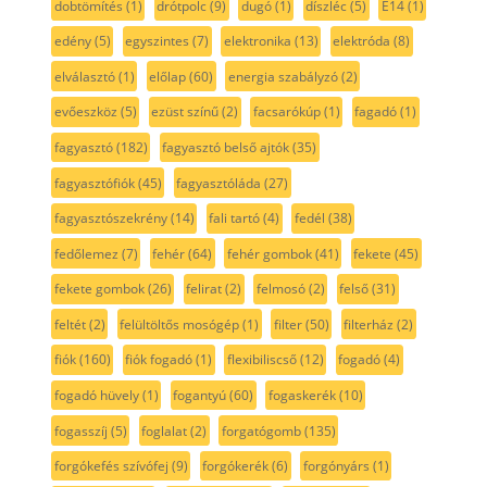
dobtömítés
(1)
drótpolc
(9)
dugó
(1)
díszléc
(5)
E14
(1)
edény
(5)
egyszintes
(7)
elektronika
(13)
elektróda
(8)
elválasztó
(1)
előlap
(60)
energia szabályzó
(2)
evőeszköz
(5)
ezüst színű
(2)
facsarókúp
(1)
fagadó
(1)
fagyasztó
(182)
fagyasztó belső ajtók
(35)
fagyasztófiók
(45)
fagyasztóláda
(27)
fagyasztószekrény
(14)
fali tartó
(4)
fedél
(38)
fedőlemez
(7)
fehér
(64)
fehér gombok
(41)
fekete
(45)
fekete gombok
(26)
felirat
(2)
felmosó
(2)
felső
(31)
feltét
(2)
felültöltős mosógép
(1)
filter
(50)
filterház
(2)
fiók
(160)
fiók fogadó
(1)
flexibiliscső
(12)
fogadó
(4)
fogadó hüvely
(1)
fogantyú
(60)
fogaskerék
(10)
fogasszíj
(5)
foglalat
(2)
forgatógomb
(135)
forgókefés szívófej
(9)
forgókerék
(6)
forgónyárs
(1)