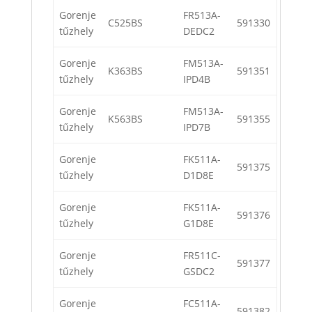
Gorenje
FR513A-
C525BS
591330
tűzhely
DEDC2
Gorenje
FM513A-
K363BS
591351
tűzhely
IPD4B
Gorenje
FM513A-
K563BS
591355
tűzhely
IPD7B
Gorenje
FK511A-
591375
tűzhely
D1D8E
Gorenje
FK511A-
591376
tűzhely
G1D8E
Gorenje
FR511C-
591377
tűzhely
GSDC2
Gorenje
FC511A-
591382