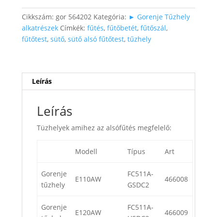
mennyiség
Cikkszám:
gor 564202
Kategória:
► Gorenje Tűzhely
alkatrészek
Címkék:
fűtés
,
fűtőbetét
,
fűtőszál
,
fűtőtest
,
sütő
,
sütő alsó fűtőtest
,
tűzhely
Leírás
Leírás
Tüzhelyek amihez az alsófűtés megfelelő:
Modell
Típus
Art
Gorenje
FC511A-
E110AW
466008
tűzhely
GSDC2
Gorenje
FC511A-
E120AW
466009