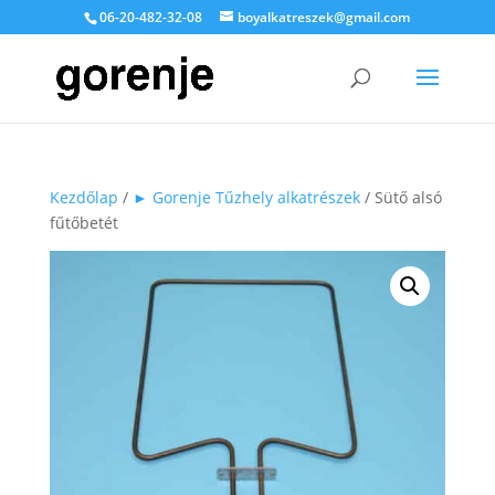
06-20-482-32-08
boyalkatreszek@gmail.com
Kezdőlap
/
► Gorenje Tűzhely alkatrészek
/ Sütő alsó
fűtőbetét