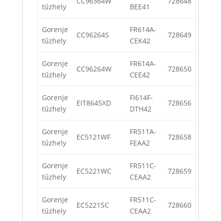
CC96364W
728648
tűzhely
BEE41
Gorenje
FR614A-
CC96264S
728649
tűzhely
CEK42
Gorenje
FR614A-
CC96264W
728650
tűzhely
CEE42
Gorenje
FI614F-
EIT8645XD
728656
tűzhely
DTH42
Gorenje
FR511A-
EC5121WF
728658
tűzhely
FEAA2
Gorenje
FR511C-
EC5221WC
728659
tűzhely
CEAA2
Gorenje
FR511C-
EC5221SC
728660
tűzhely
CEAA2