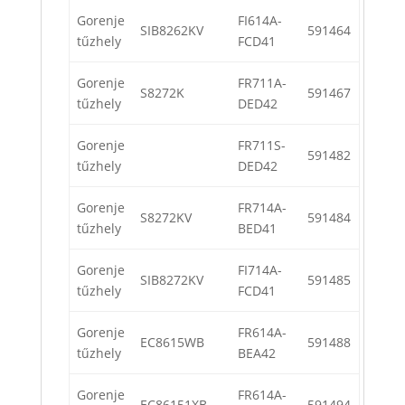
Gorenje
FI614A-
SIB8262KV
591464
tűzhely
FCD41
Gorenje
FR711A-
S8272K
591467
tűzhely
DED42
Gorenje
FR711S-
591482
tűzhely
DED42
Gorenje
FR714A-
S8272KV
591484
tűzhely
BED41
Gorenje
FI714A-
SIB8272KV
591485
tűzhely
FCD41
Gorenje
FR614A-
EC8615WB
591488
tűzhely
BEA42
Gorenje
FR614A-
EC86151XB
591494