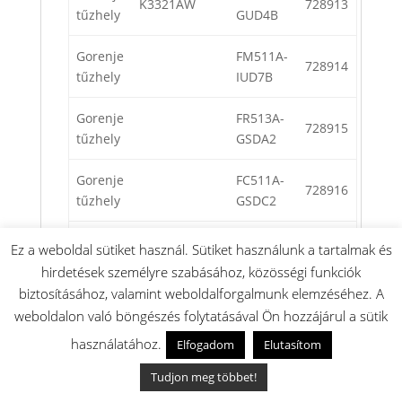
K3321AW
728913
tűzhely
GUD4B
Gorenje
FM511A-
728914
tűzhely
IUD7B
Gorenje
FR513A-
728915
tűzhely
GSDA2
Gorenje
FC511A-
728916
tűzhely
GSDC2
Gorenje
FC511A-
Ez a weboldal sütiket használ. Sütiket használunk a tartalmak és
LV51TG0V
728960
tűzhely
ISDA2
hirdetések személyre szabásához, közösségi funkciók
biztosításához, valamint weboldalforgalmunk elemzéséhez. A
Gorenje
FC511A-
LV51TG1V
728961
weboldalon való böngészés folytatásával Ön hozzájárul a sütik
tűzhely
ISDA2
használatához.
Elfogadom
Elutasítom
Gorenje
FR511A-
LK51TG0V
729032
Tudjon meg többet!
tűzhely
GSDA2