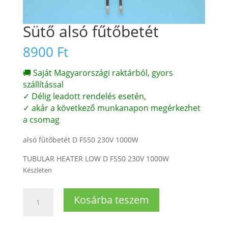
Sütő alsó fűtőbetét
8900
Ft
🚚 Saját Magyarországi raktárból, gyors
szállítással
✓ Délig leadott rendelés esetén,
✓ akár a következő munkanapon megérkezhet
a csomag
alsó fűtőbetét D FS50 230V 1000W
TUBULAR HEATER LOW D FS50 230V 1000W
Készleten
Sütő
Kosárba teszem
alsó
fűtőbetét