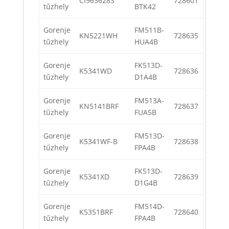
CI963628S
728601
tűzhely
BTK42
Gorenje
FM511B-
KN5221WH
728635
tűzhely
HUA4B
Gorenje
FK513D-
K5341WD
728636
tűzhely
D1A4B
Gorenje
FM513A-
KN5141BRF
728637
tűzhely
FUA5B
Gorenje
FM513D-
K5341WF-B
728638
tűzhely
FPA4B
Gorenje
FK513D-
K5341XD
728639
tűzhely
D1G4B
Gorenje
FM514D-
K5351BRF
728640
tűzhely
FPA4B