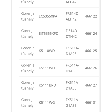
tűzhely
AEG42
Gorenje
FR514D-
EC5355XPA
466122
tűzhely
AEH42
Gorenje
FI514D-
EIT5355XPD
466124
tűzhely
DTH42
Gorenje
FK511A-
K5110WD
466125
tűzhely
D1A9E
Gorenje
FK511A-
K5111WD
466126
tűzhely
D1A8E
Gorenje
FK511A-
K5111BRD
466127
tűzhely
D1A8E
Gorenje
FK511A-
K5111WG
466131
tűzhely
G1A8E