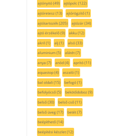
ajtónyitó
(49)
ajtópolc
(122)
ajtóretesz
(13)
ajtórögzítő
(1)
ajtótartozék
(205)
ajtózár
(34)
ajtó érzékelő
(9)
akku
(12)
akril
(1)
alj
(1)
alsó
(33)
aluminium
(5)
alátét
(7)
anya
(7)
anód
(4)
aprító
(11)
aquastop
(4)
aszaló
(1)
bal oldali
(15)
befogó
(1)
befolyócső
(5)
bekötődoboz
(9)
belső
(30)
belső cső
(11)
belső üveg
(17)
betét
(7)
beépíthető
(14)
beépítési készlet
(12)