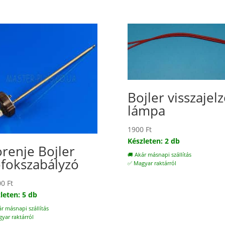
Bojler visszajel
lámpa
1900
Ft
Készleten: 2 db
renje Bojler
🚚 Akár másnapi szállítás
fokszabályzó
✅ Magyar raktárról
00
Ft
leten: 5 db
ár másnapi szállítás
yar raktárról