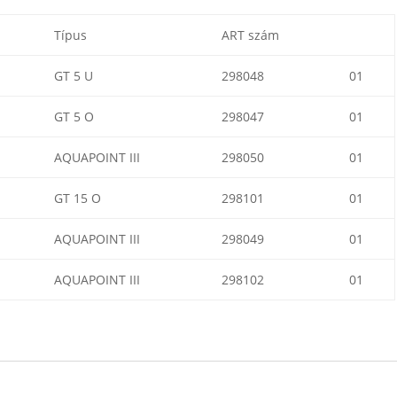
Típus
ART szám
GT 5 U
298048
01
GT 5 O
298047
01
AQUAPOINT III
298050
01
GT 15 O
298101
01
AQUAPOINT III
298049
01
AQUAPOINT III
298102
01