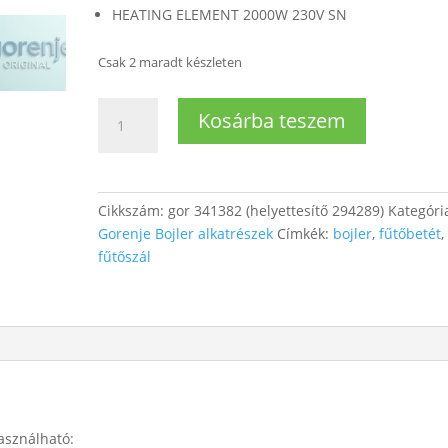
HEATING ELEMENT 2000W 230V SN
Csak 2 maradt készleten
Bojler
Kosárba teszem
fűtőbetét
2000W
mennyiség
Cikkszám:
gor 341382 (helyettesítő 294289)
Kategóri
Gorenje Bojler alkatrészek
Címkék:
bojler
,
fűtőbetét
,
fűtőszál
asználható: