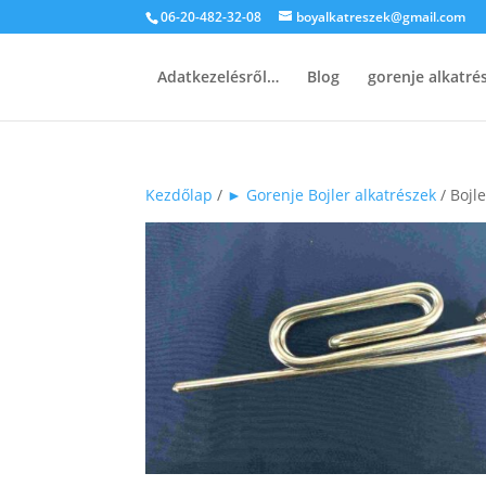
06-20-482-32-08
boyalkatreszek@gmail.com
Adatkezelésről…
Blog
gorenje alkatr
Kezdőlap
/
► Gorenje Bojler alkatrészek
/ Bojl