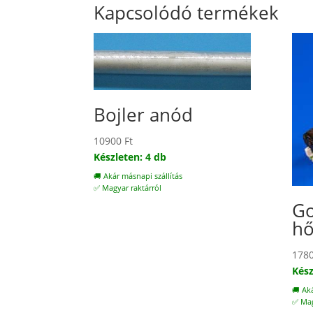
Kapcsolódó termékek
Bojler anód
10900
Ft
Készleten: 4 db
🚚 Akár másnapi szállítás
✅ Magyar raktárról
Go
hő
178
Kész
🚚 Ak
✅ Mag