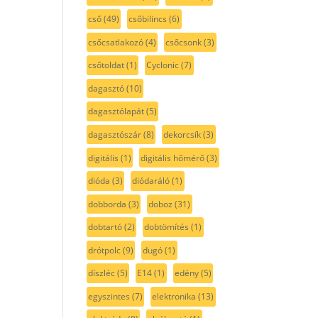
cső
(49)
csőbilincs
(6)
csőcsatlakozó
(4)
csőcsonk
(3)
csőtoldat
(1)
Cyclonic
(7)
dagasztó
(10)
dagasztólapát
(5)
dagasztószár
(8)
dekorcsík
(3)
digitális
(1)
digitális hőmérő
(3)
dióda
(3)
diódaráló
(1)
dobborda
(3)
doboz
(31)
dobtartó
(2)
dobtömítés
(1)
drótpolc
(9)
dugó
(1)
díszléc
(5)
E14
(1)
edény
(5)
egyszintes
(7)
elektronika
(13)