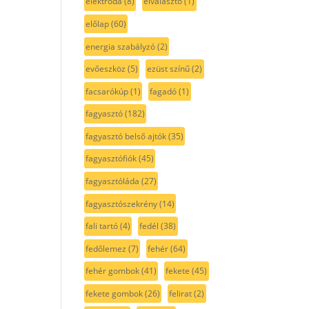
elektróda
(8)
elválasztó
(1)
előlap
(60)
energia szabályzó
(2)
evőeszköz
(5)
ezüst színű
(2)
facsarókúp
(1)
fagadó
(1)
fagyasztó
(182)
fagyasztó belső ajtók
(35)
fagyasztófiók
(45)
fagyasztóláda
(27)
fagyasztószekrény
(14)
fali tartó
(4)
fedél
(38)
fedőlemez
(7)
fehér
(64)
fehér gombok
(41)
fekete
(45)
fekete gombok
(26)
felirat
(2)