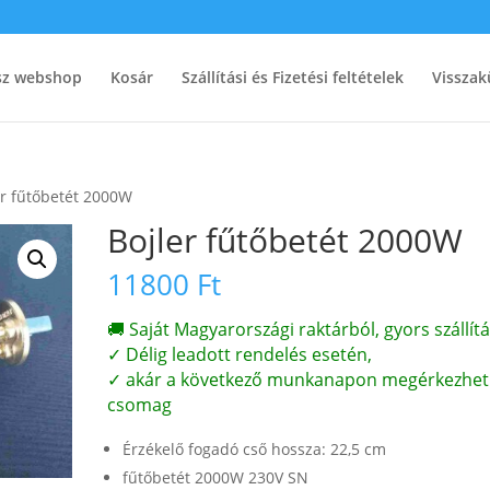
ész webshop
Kosár
Szállítási és Fizetési feltételek
Visszak
er fűtőbetét 2000W
Bojler fűtőbetét 2000W
11800
Ft
🚚 Saját Magyarországi raktárból, gyors szállítá
✓ Délig leadott rendelés esetén,
✓ akár a következő munkanapon megérkezhet
csomag
Érzékelő fogadó cső hossza: 22,5 cm
fűtőbetét 2000W 230V SN