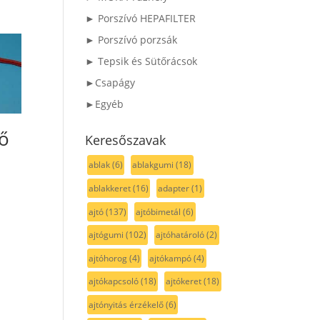
► Porszívó HEPAFILTER
► Porszívó porzsák
► Tepsik és Sütőrácsok
►Csapágy
►Egyéb
ző
Keresőszavak
ablak
(6)
ablakgumi
(18)
ablakkeret
(16)
adapter
(1)
ajtó
(137)
ajtóbimetál
(6)
ajtógumi
(102)
ajtóhatároló
(2)
ajtóhorog
(4)
ajtókampó
(4)
ajtókapcsoló
(18)
ajtókeret
(18)
ajtónyitás érzékelő
(6)