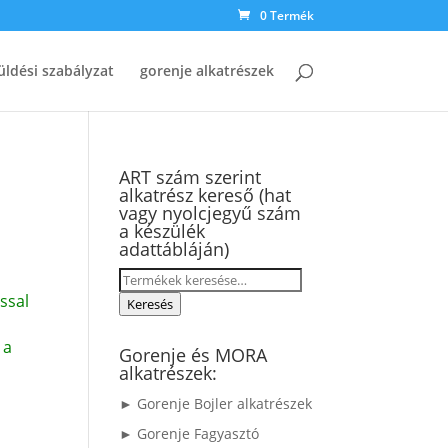
0 Termék
üldési szabályzat
gorenje alkatrészek
ART szám szerint
alkatrész kereső (hat
vagy nyolcjegyű szám
a készülék
adattábláján)
Keresés
ssal
a
Keresés
következőre:
 a
Gorenje és MORA
alkatrészek:
► Gorenje Bojler alkatrészek
► Gorenje Fagyasztó