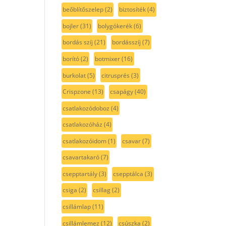
beőblítőszelep
(2)
biztosíték
(4)
bojler
(31)
bolygókerék
(6)
bordás szíj
(21)
bordásszíj
(7)
borító
(2)
botmixer
(16)
burkolat
(5)
citrusprés
(3)
Crispzone
(13)
csapágy
(40)
csatlakozódoboz
(4)
csatlakozóház
(4)
csatlakozóidom
(1)
csavar
(7)
csavartakaró
(7)
csepptartály
(3)
csepptálca
(3)
csiga
(2)
csillag
(2)
csillámlap
(11)
csillámlemez
(12)
csúszka
(2)