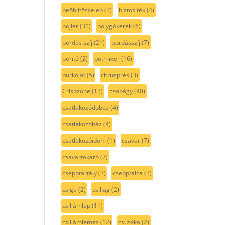
beőblítőszelep
(2)
biztosíték
(4)
bojler
(31)
bolygókerék
(6)
bordás szíj
(21)
bordásszíj
(7)
borító
(2)
botmixer
(16)
burkolat
(5)
citrusprés
(3)
Crispzone
(13)
csapágy
(40)
csatlakozódoboz
(4)
csatlakozóház
(4)
csatlakozóidom
(1)
csavar
(7)
csavartakaró
(7)
csepptartály
(3)
csepptálca
(3)
csiga
(2)
csillag
(2)
csillámlap
(11)
csillámlemez
(12)
csúszka
(2)