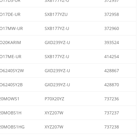
O17DS-UR
SXB177YZ-U
372957
O17DE-UR
SXB177YZU
372958
O17MW-UR
SXB177YZ-U
372960
O20KARIM
GXD239YZ-U
393524
O17ME-UR
SXB177YZ-U
414254
O6240SY2W
GXD239YZ-U
428867
O6240SY2B
GXD239YZ-U
428870
20MOWS1
P70X20YZ
737236
20MOBS1H
XYZ207W
737237
20MOBS1HG
XYZ207W
737238