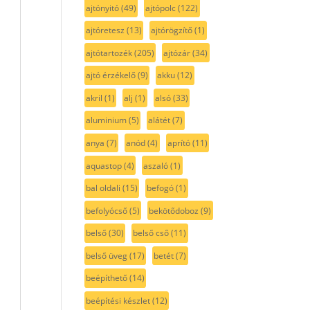
ajtónyitó
(49)
ajtópolc
(122)
ajtóretesz
(13)
ajtórögzítő
(1)
ajtótartozék
(205)
ajtózár
(34)
ajtó érzékelő
(9)
akku
(12)
akril
(1)
alj
(1)
alsó
(33)
aluminium
(5)
alátét
(7)
anya
(7)
anód
(4)
aprító
(11)
aquastop
(4)
aszaló
(1)
bal oldali
(15)
befogó
(1)
befolyócső
(5)
bekötődoboz
(9)
belső
(30)
belső cső
(11)
belső üveg
(17)
betét
(7)
beépíthető
(14)
beépítési készlet
(12)