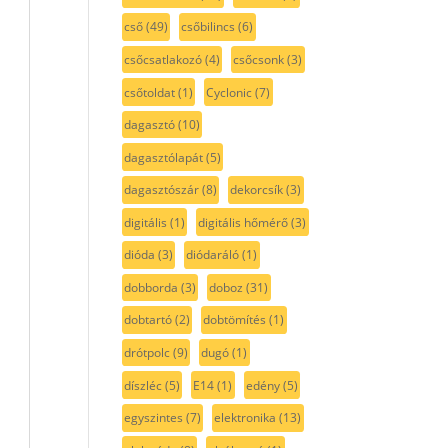
cső
(49)
csőbilincs
(6)
csőcsatlakozó
(4)
csőcsonk
(3)
csőtoldat
(1)
Cyclonic
(7)
dagasztó
(10)
dagasztólapát
(5)
dagasztószár
(8)
dekorcsík
(3)
digitális
(1)
digitális hőmérő
(3)
dióda
(3)
diódaráló
(1)
dobborda
(3)
doboz
(31)
dobtartó
(2)
dobtömítés
(1)
drótpolc
(9)
dugó
(1)
díszléc
(5)
E14
(1)
edény
(5)
egyszintes
(7)
elektronika
(13)