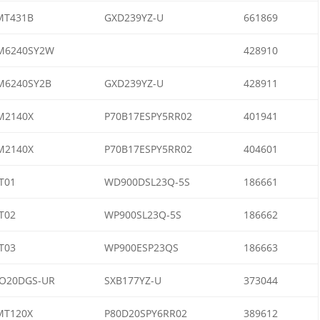
MT431B
GXD239YZ-U
661869
M6240SY2W
428910
M6240SY2B
GXD239YZ-U
428911
M2140X
P70B17ESPY5RR02
401941
M2140X
P70B17ESPY5RR02
404601
T01
WD900DSL23Q-5S
186661
T02
WP900SL23Q-5S
186662
T03
WP900ESP23QS
186663
O20DGS-UR
SXB177YZ-U
373044
MT120X
P80D20SPY6RR02
389612