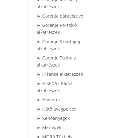
alkatrészek
► Gorenje páraelszívó
► Gorenje Porszívó
alkatrészek
► Gorenje Szárítógép
alkatrészek
► Gorenje Tűzhely
alkatrészek
► Hisense alkatrészek
► HISENSE Klíma
alkatrészek
► Hőmérők
► Hűtő üvegpolcok
► Kenőanyagok
► Mérlegek
► MORA Tűzhely