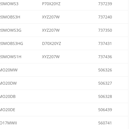
20MOWS3
P70X20YZ
737239
20MOBS3H
XYZ207W
737240
20MOWS3G
XYZ207W
737350
20MOBS3HG
D70X20YZ
737431
20MOWS1H
XYZ207W
737436
MO20MW
506326
MO20DW
506327
MO20DB
506328
MO20DE
506439
O17MWII
560741