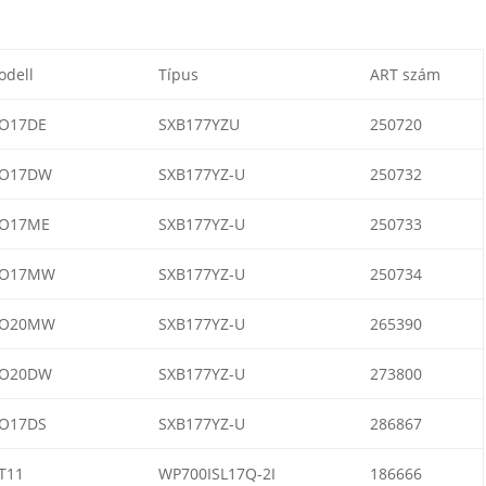
dell
Típus
ART szám
O17DE
SXB177YZU
250720
O17DW
SXB177YZ-U
250732
O17ME
SXB177YZ-U
250733
O17MW
SXB177YZ-U
250734
O20MW
SXB177YZ-U
265390
O20DW
SXB177YZ-U
273800
O17DS
SXB177YZ-U
286867
T11
WP700ISL17Q-2I
186666