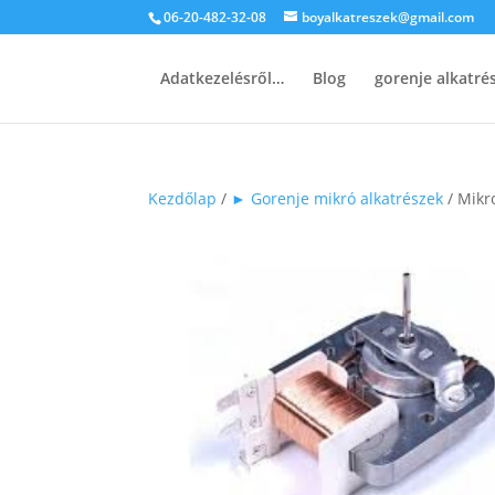
06-20-482-32-08
boyalkatreszek@gmail.com
Adatkezelésről…
Blog
gorenje alkatr
Kezdőlap
/
► Gorenje mikró alkatrészek
/ Mikr