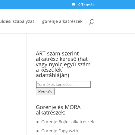
0 Termék
üldési szabályzat
gorenje alkatrészek
ART szám szerint
alkatrész kereső (hat
vagy nyolcjegyű szám
a készülék
adattábláján)
Keresés
a
Keresés
következőre:
Gorenje és MORA
alkatrészek:
► Gorenje Bojler alkatrészek
► Gorenje Fagyasztó