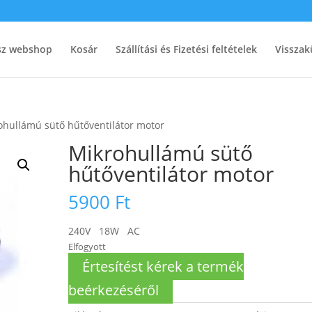
ész webshop
Kosár
Szállítási és Fizetési feltételek
Visszak
ohullámú sütő hűtőventilátor motor
Mikrohullámú sütő
hűtőventilátor motor
5900
Ft
240V 18W AC
Elfogyott
Értesítést kérek a termék
beérkezéséről