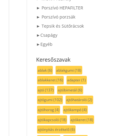
► Porszívó HEPAFILTER
► Porszívó porzsák
► Tepsik és Sütőrácsok
►Csapágy
►Egyéb
Keresőszavak
ablak
(6)
ablakgumi
(18)
ablakkeret
(16)
adapter
(1)
ajtó
(137)
ajtóbimetál
(6)
ajtógumi
(102)
ajtóhatároló
(2)
ajtóhorog
(4)
ajtókampó
(4)
ajtókapcsoló
(18)
ajtókeret
(18)
ajtónyitás érzékelő
(6)