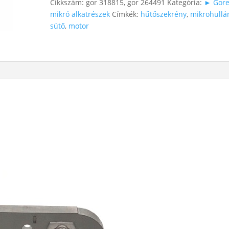
Cikkszám:
gor 318815, gor 264491
Kategória:
► Gore
mikró alkatrészek
Címkék:
hűtőszekrény
,
mikrohull
sütő
,
motor