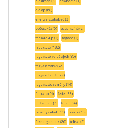
elektróda
(8)
elválasztó
(1)
előlap
(60)
energia szabályzó
(2)
evőeszköz
(5)
ezüst színű
(2)
facsarókúp
(1)
fagadó
(1)
fagyasztó
(182)
fagyasztó belső ajtók
(35)
fagyasztófiók
(45)
fagyasztóláda
(27)
fagyasztószekrény
(14)
fali tartó
(4)
fedél
(38)
fedőlemez
(7)
fehér
(64)
fehér gombok
(41)
fekete
(45)
fekete gombok
(26)
felirat
(2)