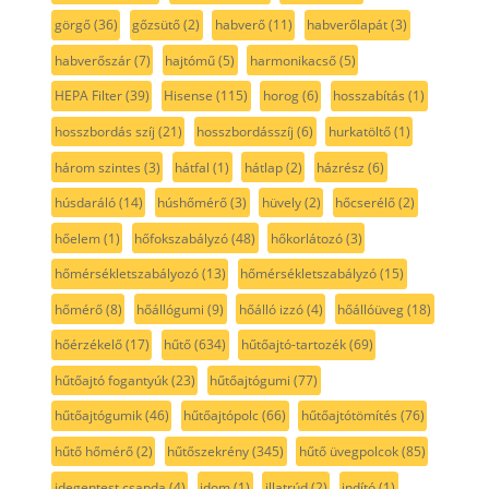
görgő
(36)
gőzsütő
(2)
habverő
(11)
habverőlapát
(3)
habverőszár
(7)
hajtómű
(5)
harmonikacső
(5)
HEPA Filter
(39)
Hisense
(115)
horog
(6)
hosszabítás
(1)
hosszbordás szíj
(21)
hosszbordásszíj
(6)
hurkatöltő
(1)
három szintes
(3)
hátfal
(1)
hátlap
(2)
házrész
(6)
húsdaráló
(14)
húshőmérő
(3)
hüvely
(2)
hőcserélő
(2)
hőelem
(1)
hőfokszabályzó
(48)
hőkorlátozó
(3)
hőmérsékletszabályozó
(13)
hőmérsékletszabályzó
(15)
hőmérő
(8)
hőállógumi
(9)
hőálló izzó
(4)
hőállóüveg
(18)
hőérzékelő
(17)
hűtő
(634)
hűtőajtó-tartozék
(69)
hűtőajtó fogantyúk
(23)
hűtőajtógumi
(77)
hűtőajtógumik
(46)
hűtőajtópolc
(66)
hűtőajtótömítés
(76)
hűtő hőmérő
(2)
hűtőszekrény
(345)
hűtő üvegpolcok
(85)
idegentest csapda
(4)
idom
(1)
illatrúd
(2)
indító
(1)