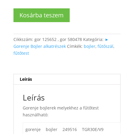
2000W-
Kosárba teszem
os
bojler
fűtőtest
mennyiség
Cikkszám:
gor 125652 , gor 580478
Kategória:
►
Gorenje Bojler alkatrészek
Címkék:
bojler
,
fűtőszál
,
fűtőtest
Leírás
Leírás
Gorenje bojlerek melyekhez a fűtőtest
használható:
gorenje
bojler
249516
TGR30E/V9