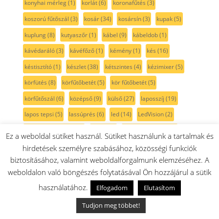
konyhai mérleg
(1)
korlát
(6)
koronafűtés
(3)
koszorú fűtőszál
(3)
kosár
(34)
kosársín
(3)
kupak
(5)
kuplung
(8)
kutyaszőr
(1)
kábel
(9)
kábeldob
(1)
kávédaráló
(3)
kávéfőző
(1)
kémény
(1)
kés
(16)
késtisztító
(1)
készlet
(38)
kétszintes
(4)
kézimixer
(5)
körfütés
(8)
körfűtőbetét
(5)
kör fűtőbetét
(5)
körfűtőszál
(6)
középső
(9)
külső
(27)
laposszíj
(19)
lapos tepsi
(5)
lassúprés
(6)
led
(14)
LedVision
(2)
leeresztő szivattyú
(4)
lemez
(6)
lengéscsillapító
(10)
Ez a weboldal sütiket használ. Sütiket használunk a tartalmak és
logo
(3)
lyuktárcsa
(2)
láb
(12)
lábtartó
(2)
láda
(30)
hirdetések személyre szabásához, közösségi funkciók
biztosításához, valamint weboldalforgalmunk elemzéséhez. A
lámpa
(28)
lámpabúra
(8)
lángelosztó
(23)
weboldalon való böngészés folytatásával Ön hozzájárul a sütik
lángelosztó-rózsa
(21)
lángosztó
(21)
lángosztó-fedél
(29)
használatához.
Elfogadom
Elutasítom
lángosztó-tető
(27)
légkeverésfűtőtest
(3)
légszűrő
(21)
Tudjon meg többet!
légtisztító
(2)
lúgszivattyú
(4)
macsakszőr
(1)