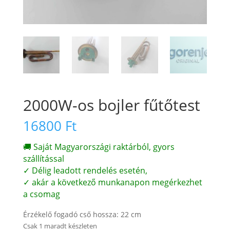
2000W-os bojler fűtőtest
16800
Ft
🚚 Saját Magyarországi raktárból, gyors
szállítással
✓ Délig leadott rendelés esetén,
✓ akár a következő munkanapon megérkezhet
a csomag
Érzékelő fogadó cső hossza: 22 cm
Csak 1 maradt készleten