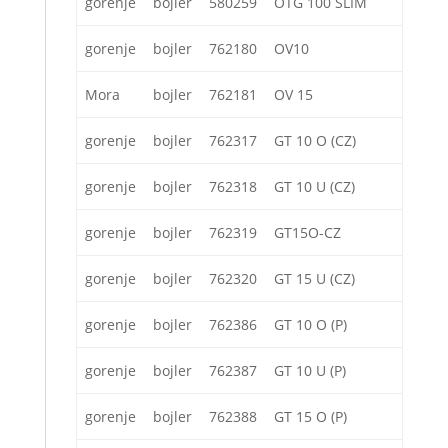
gorenje
bojler
580259
OTG 100 SLIM
gorenje
bojler
762180
OV10
Mora
bojler
762181
OV 15
gorenje
bojler
762317
GT 10 O (CZ)
gorenje
bojler
762318
GT 10 U (CZ)
gorenje
bojler
762319
GT15O-CZ
gorenje
bojler
762320
GT 15 U (CZ)
gorenje
bojler
762386
GT 10 O (P)
gorenje
bojler
762387
GT 10 U (P)
gorenje
bojler
762388
GT 15 O (P)