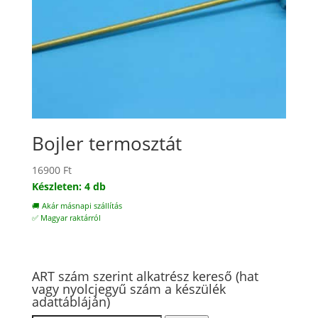
Bojler termosztát
16900
Ft
Készleten: 4 db
🚚 Akár másnapi szállítás
✅ Magyar raktárról
ART szám szerint alkatrész kereső (hat
vagy nyolcjegyű szám a készülék
adattábláján)