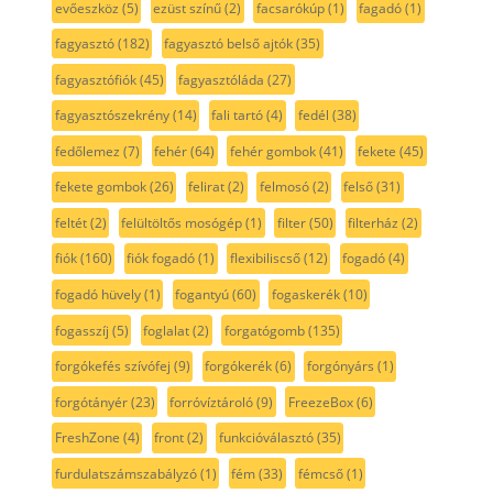
evőeszköz
(5)
ezüst színű
(2)
facsarókúp
(1)
fagadó
(1)
fagyasztó
(182)
fagyasztó belső ajtók
(35)
fagyasztófiók
(45)
fagyasztóláda
(27)
fagyasztószekrény
(14)
fali tartó
(4)
fedél
(38)
fedőlemez
(7)
fehér
(64)
fehér gombok
(41)
fekete
(45)
fekete gombok
(26)
felirat
(2)
felmosó
(2)
felső
(31)
feltét
(2)
felültöltős mosógép
(1)
filter
(50)
filterház
(2)
fiók
(160)
fiók fogadó
(1)
flexibiliscső
(12)
fogadó
(4)
fogadó hüvely
(1)
fogantyú
(60)
fogaskerék
(10)
fogasszíj
(5)
foglalat
(2)
forgatógomb
(135)
forgókefés szívófej
(9)
forgókerék
(6)
forgónyárs
(1)
forgótányér
(23)
forróvíztároló
(9)
FreezeBox
(6)
FreshZone
(4)
front
(2)
funkcióválasztó
(35)
furdulatszámszabályzó
(1)
fém
(33)
fémcső
(1)