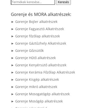
Keresés
Keresés
a
következőre:
Gorenje és MORA alkatrészek:
► Gorenje Bojler alkatrészek
► Gorenje Fagyasztó Alkatrészek
► Gorenje főzőlap alkatrészek
► Gorenje Gáztűzhely Alkatrészek
► Gorenje Gőzsütők
► Gorenje Hűtő alkatrészek
► Gorenje Kenyérsütő alkatrészek
► Gorenje Kerámia Főzőlap Alkatrészek
► Gorenje Kisgép alkatrészek
► Gorenje mikró alkatrészek
► Gorenje Mosogatógép alkatrészek
► Gorenje Mosógép alkatrészek