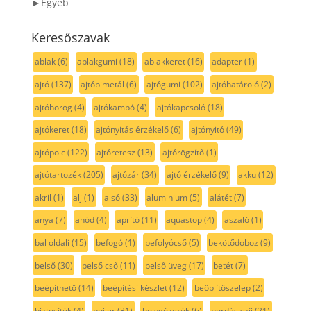
►Egyéb
Keresőszavak
ablak
(6)
ablakgumi
(18)
ablakkeret
(16)
adapter
(1)
ajtó
(137)
ajtóbimetál
(6)
ajtógumi
(102)
ajtóhatároló
(2)
ajtóhorog
(4)
ajtókampó
(4)
ajtókapcsoló
(18)
ajtókeret
(18)
ajtónyitás érzékelő
(6)
ajtónyitó
(49)
ajtópolc
(122)
ajtóretesz
(13)
ajtórögzítő
(1)
ajtótartozék
(205)
ajtózár
(34)
ajtó érzékelő
(9)
akku
(12)
akril
(1)
alj
(1)
alsó
(33)
aluminium
(5)
alátét
(7)
anya
(7)
anód
(4)
aprító
(11)
aquastop
(4)
aszaló
(1)
bal oldali
(15)
befogó
(1)
befolyócső
(5)
bekötődoboz
(9)
belső
(30)
belső cső
(11)
belső üveg
(17)
betét
(7)
beépíthető
(14)
beépítési készlet
(12)
beőblítőszelep
(2)
biztosíték
(4)
bojler
(31)
bolygókerék
(6)
bordás szíj
(21)