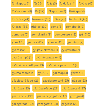
fémkapocs
(1)
fésű
(4)
fólia
(3)
földgáz
(11)
fúvóka
(42)
fúvóka szett
(8)
fül
(32)
főkapcsoló
(2)
főzőlap
(64)
főzőrács
(24)
főzőzóna
(10)
fűtés
(25)
fűtőbetét
(46)
fűtőszál
(36)
fűtőtest
(32)
gomb
(3)
gombbetét
(2)
gombház
(5)
gombkarika
(8)
gombtengely
(2)
grill
(10)
gumi
(76)
gumicső
(12)
gumiláb
(10)
gumitalp
(7)
gyerekzár
(9)
gyújtó elektróda
(1)
gyújtótrafó
(2)
gyúrókampó
(1)
gyümölcsaszaló
(1)
gyümölcscentrifuga
(13)
gyümölcs passzírozó
(2)
gyümölcsprés
(5)
gyűrű
(2)
gázcsap
(3)
gázcső
(1)
gázelosztó-fedél
(26)
gázelosztó-tető
(25)
gázlap
(23)
gázrózsa
(23)
gázrózsa-fedél
(28)
gázrózsa-tető
(27)
gáztűzhely
(499)
gáztűzhelyégőfedél
(7)
gázégő
(4)
gázégőfedél
(28)
gázégőtető
(25)
gégecső
(22)