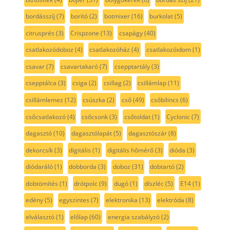
bordásszíj
(7)
borító
(2)
botmixer
(16)
burkolat
(5)
citrusprés
(3)
Crispzone
(13)
csapágy
(40)
csatlakozódoboz
(4)
csatlakozóház
(4)
csatlakozóidom
(1)
csavar
(7)
csavartakaró
(7)
csepptartály
(3)
csepptálca
(3)
csiga
(2)
csillag
(2)
csillámlap
(11)
csillámlemez
(12)
csúszka
(2)
cső
(49)
csőbilincs
(6)
csőcsatlakozó
(4)
csőcsonk
(3)
csőtoldat
(1)
Cyclonic
(7)
dagasztó
(10)
dagasztólapát
(5)
dagasztószár
(8)
dekorcsík
(3)
digitális
(1)
digitális hőmérő
(3)
dióda
(3)
diódaráló
(1)
dobborda
(3)
doboz
(31)
dobtartó
(2)
dobtömítés
(1)
drótpolc
(9)
dugó
(1)
díszléc
(5)
E14
(1)
edény
(5)
egyszintes
(7)
elektronika
(13)
elektróda
(8)
elválasztó
(1)
előlap
(60)
energia szabályzó
(2)