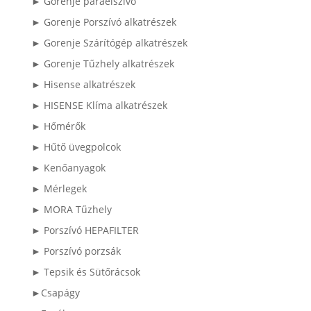
► Gorenje páraelszívó
► Gorenje Porszívó alkatrészek
► Gorenje Szárítógép alkatrészek
► Gorenje Tűzhely alkatrészek
► Hisense alkatrészek
► HISENSE Klíma alkatrészek
► Hőmérők
► Hűtő üvegpolcok
► Kenőanyagok
► Mérlegek
► MORA Tűzhely
► Porszívó HEPAFILTER
► Porszívó porzsák
► Tepsik és Sütőrácsok
►Csapágy