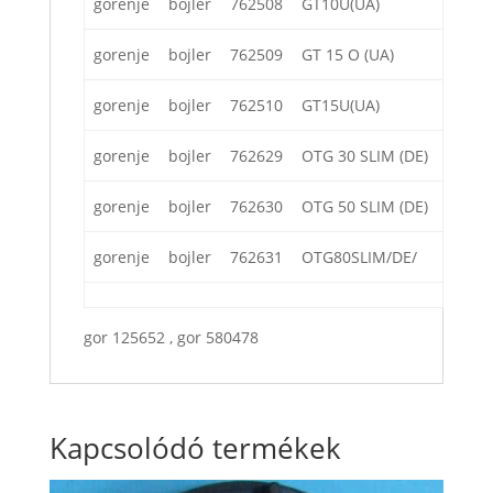
gorenje
bojler
762508
GT10U(UA)
gorenje
bojler
762509
GT 15 O (UA)
gorenje
bojler
762510
GT15U(UA)
gorenje
bojler
762629
OTG 30 SLIM (DE)
gorenje
bojler
762630
OTG 50 SLIM (DE)
gorenje
bojler
762631
OTG80SLIM/DE/
gor 125652 , gor 580478
Kapcsolódó termékek