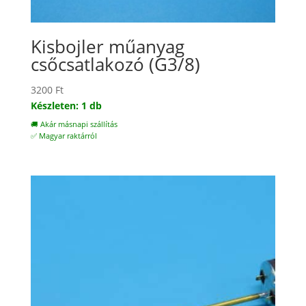
Kisbojler műanyag
csőcsatlakozó (G3/8)
3200
Ft
Készleten: 1 db
🚚 Akár másnapi szállítás
✅ Magyar raktárról