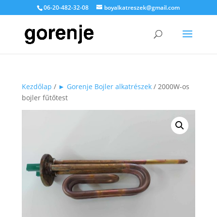
06-20-482-32-08
boyalkatreszek@gmail.com
Kezdőlap
/
► Gorenje Bojler alkatrészek
/ 2000W-os
bojler fűtőtest