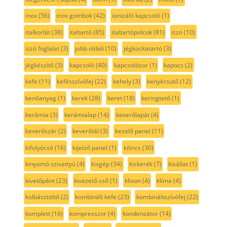
inox
(56)
inox gombok
(42)
ionizáló kapcsoló
(1)
italkorlát
(38)
italtartó
(85)
italtartópolcok
(81)
izzó
(10)
izzó foglalat
(3)
jobb oldali
(10)
jégkockatartó
(3)
jégkészítő
(3)
kapcsoló
(40)
kapcsolósor
(1)
kapocs
(2)
kefe
(11)
kefésszívófej
(22)
kehely
(3)
kenyérsütő
(12)
kenőanyag
(1)
kerek
(28)
keret
(18)
keringtető
(1)
kerámia
(3)
kerámialap
(14)
keverőlapát
(4)
keverőszár
(2)
keverőtál
(3)
kezelő panel
(11)
kifolyócső
(16)
kijelző panel
(1)
kilincs
(30)
kinyomó szivattyú
(4)
kisgép
(34)
kiskerék
(7)
kisállat
(1)
kivetőpánt
(23)
kivezető cső
(1)
klixon
(4)
klíma
(4)
kolbásztöltő
(2)
kombinált kefe
(23)
kombináltszívófej
(22)
komplett
(16)
kompresszor
(4)
kondenzátor
(14)