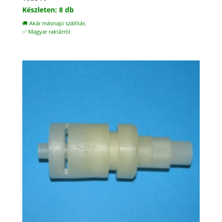
Készleten: 8 db
🚚 Akár másnapi szállítás
✅ Magyar raktárról