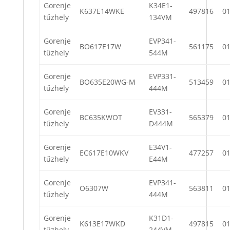
Gorenje
K34E1-
K637E14WKE
497816
0
tűzhely
134VM
Gorenje
EVP341-
BO617E17W
561175
0
tűzhely
544M
Gorenje
EVP331-
BO635E20WG-M
513459
0
tűzhely
444M
Gorenje
EV331-
BC635KWOT
565379
0
tűzhely
D444M
Gorenje
E34V1-
EC617E10WKV
477257
0
tűzhely
E44M
Gorenje
EVP341-
O6307W
563811
0
tűzhely
444M
Gorenje
K31D1-
K613E17WKD
497815
0
tűzhely
244VM