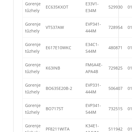
Gorenje
E33V1-
EC635KXOT
529930
0
tűzhely
E34M
Gorenje
EVP341-
VT537AW
728954
0
tűzhely
444M
Gorenje
E34C1-
E617E10WKC
480871
0
tűzhely
S44M
Gorenje
FM6A4E-
K63INB
729825
0
tűzhely
APA4B
Gorenje
EVP331-
BO635E20B-2
506407
0
tűzhely
444M
Gorenje
EVP341-
BO717ST
732515
0
tűzhely
544M
Gorenje
K34E1-
PF8211WITA
511942
0