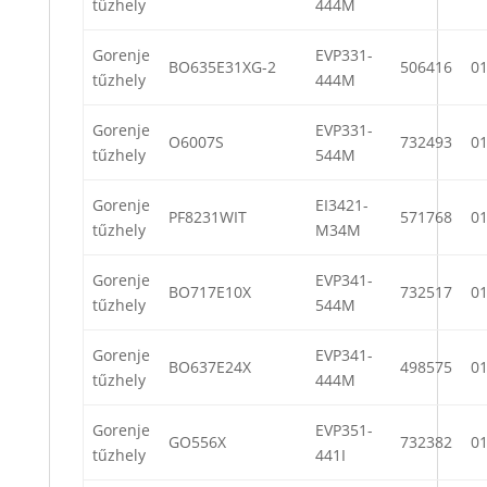
tűzhely
444M
Gorenje
EVP331-
BO635E31XG-2
506416
0
tűzhely
444M
Gorenje
EVP331-
O6007S
732493
0
tűzhely
544M
Gorenje
EI3421-
PF8231WIT
571768
0
tűzhely
M34M
Gorenje
EVP341-
BO717E10X
732517
0
tűzhely
544M
Gorenje
EVP341-
BO637E24X
498575
0
tűzhely
444M
Gorenje
EVP351-
GO556X
732382
0
tűzhely
441I