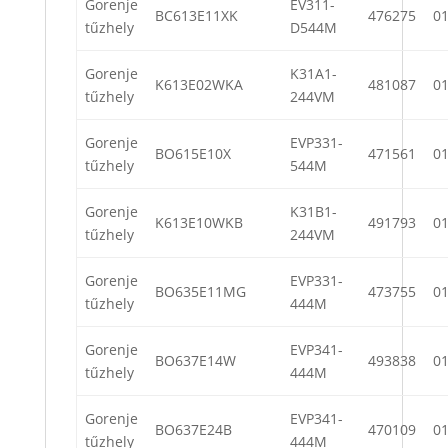
Gorenje
EV311-
BC613E11XK
476275
0
tűzhely
D544M
Gorenje
K31A1-
K613E02WKA
481087
0
tűzhely
244VM
Gorenje
EVP331-
BO615E10X
471561
0
tűzhely
544M
Gorenje
K31B1-
K613E10WKB
491793
0
tűzhely
244VM
Gorenje
EVP331-
BO635E11MG
473755
0
tűzhely
444M
Gorenje
EVP341-
BO637E14W
493838
0
tűzhely
444M
Gorenje
EVP341-
BO637E24B
470109
0
tűzhely
444M