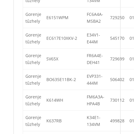
tűzhely
134VM
Gorenje
FC6A4A-
E6151WPM
729250
0
tűzhely
MSBA2
Gorenje
E34V1-
EC617E10XKV-2
545170
0
tűzhely
E44M
Gorenje
FR6A4E-
SV65X
729699
0
tűzhely
DEH41
Gorenje
EVP331-
BO635E11BK-2
506402
0
tűzhely
444M
Gorenje
FM6A3A-
K614WH
730112
0
tűzhely
HPA4B
Gorenje
K34E1-
K637RB
499828
0
tűzhely
134VM