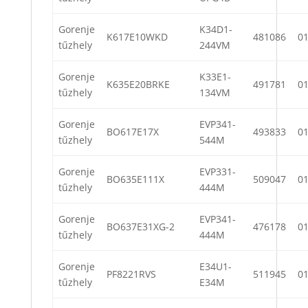
Gorenje
K34D1-
K617E10WKD
481086
0
tűzhely
244VM
Gorenje
K33E1-
K635E20BRKE
491781
0
tűzhely
134VM
Gorenje
EVP341-
BO617E17X
493833
0
tűzhely
544M
Gorenje
EVP331-
BO635E111X
509047
0
tűzhely
444M
Gorenje
EVP341-
BO637E31XG-2
476178
0
tűzhely
444M
Gorenje
E34U1-
PF8221RVS
511945
0
tűzhely
E34M