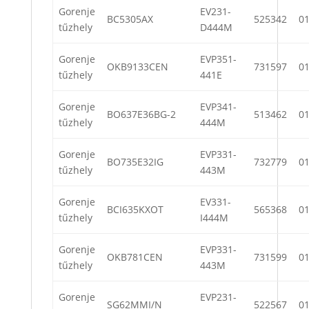
Gorenje
EV231-
BC5305AX
525342
0
tűzhely
D444M
Gorenje
EVP351-
OKB9133CEN
731597
0
tűzhely
441E
Gorenje
EVP341-
BO637E36BG-2
513462
0
tűzhely
444M
Gorenje
EVP331-
BO735E32IG
732779
0
tűzhely
443M
Gorenje
EV331-
BCI635KXOT
565368
0
tűzhely
I444M
Gorenje
EVP331-
OKB781CEN
731599
0
tűzhely
443M
Gorenje
EVP231-
SG62MMI/N
522567
0