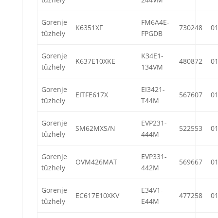
Gorenje
FM6A4E-
K6351XF
730248
0
tűzhely
FPGDB
Gorenje
K34E1-
K637E10XKE
480872
0
tűzhely
134VM
Gorenje
EI3421-
EITFE617X
567607
0
tűzhely
T44M
Gorenje
EVP231-
SM62MXS/N
522553
0
tűzhely
444M
Gorenje
EVP331-
OVM426MAT
569667
0
tűzhely
442M
Gorenje
E34V1-
EC617E10XKV
477258
0
tűzhely
E44M