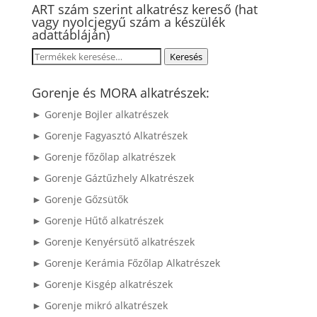
ART szám szerint alkatrész kereső (hat
vagy nyolcjegyű szám a készülék
adattábláján)
Keresés
Keresés
a
következőre:
Gorenje és MORA alkatrészek:
► Gorenje Bojler alkatrészek
► Gorenje Fagyasztó Alkatrészek
► Gorenje főzőlap alkatrészek
► Gorenje Gáztűzhely Alkatrészek
► Gorenje Gőzsütők
► Gorenje Hűtő alkatrészek
► Gorenje Kenyérsütő alkatrészek
► Gorenje Kerámia Főzőlap Alkatrészek
► Gorenje Kisgép alkatrészek
► Gorenje mikró alkatrészek