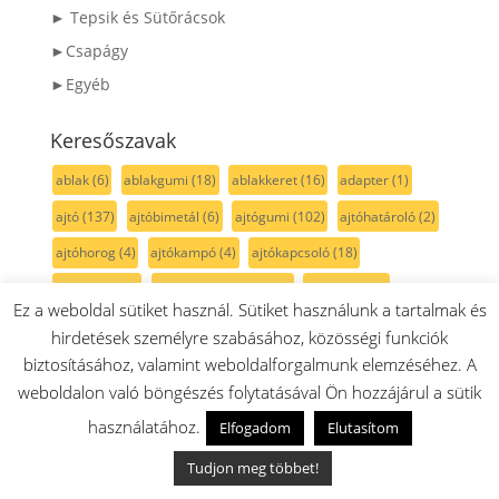
► Tepsik és Sütőrácsok
►Csapágy
►Egyéb
Keresőszavak
ablak
(6)
ablakgumi
(18)
ablakkeret
(16)
adapter
(1)
ajtó
(137)
ajtóbimetál
(6)
ajtógumi
(102)
ajtóhatároló
(2)
ajtóhorog
(4)
ajtókampó
(4)
ajtókapcsoló
(18)
ajtókeret
(18)
ajtónyitás érzékelő
(6)
ajtónyitó
(49)
Ez a weboldal sütiket használ. Sütiket használunk a tartalmak és
ajtópolc
(122)
ajtóretesz
(13)
ajtórögzítő
(1)
hirdetések személyre szabásához, közösségi funkciók
ajtótartozék
(205)
ajtózár
(34)
ajtó érzékelő
(9)
akku
(12)
biztosításához, valamint weboldalforgalmunk elemzéséhez. A
weboldalon való böngészés folytatásával Ön hozzájárul a sütik
akril
(1)
alj
(1)
alsó
(33)
aluminium
(5)
alátét
(7)
használatához.
Elfogadom
Elutasítom
anya
(7)
anód
(4)
aprító
(11)
aquastop
(4)
aszaló
(1)
Tudjon meg többet!
bal oldali
(15)
befogó
(1)
befolyócső
(5)
bekötődoboz
(9)