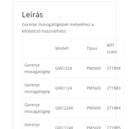
Leírás
Gorenje mosogatógépek melyekhez a
kifolyócső használható:
ART
Modell
Típus
szám
Gorenje
GV61224
PMS60I
271858
mosogatógép
Gorenje
GV61124
PMS60I
271883
mosogatógép
Gorenje
GI61224X
PMS60I
271884
mosogatógép
Gorenje
GI61124X
PMS60I
271885