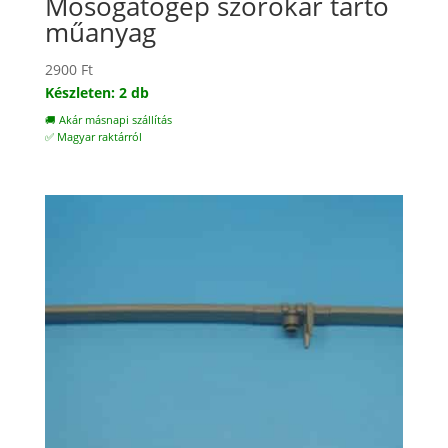
Mosogatógép szórókar tartó
műanyag
2900
Ft
Készleten: 2 db
🚚 Akár másnapi szállítás
✅ Magyar raktárról