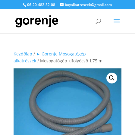
06-20-482-32-08
boyalkatreszek@gmail.com
Kezdőlap
/
► Gorenje Mosogatógép
alkatrészek
/ Mosogatógép kifolyócső 1,75 m