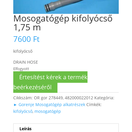
Mosogatógép kifolyócső
1,75 m
7600
Ft
kifolyócső
DRAIN HOSE
Elfogyott
Értesítést kérek a termék
beérkezéséről
Cikkszám:
OR gor 278449, 482000022012
Kategória:
► Gorenje Mosogatógép alkatrészek
Címkék:
kifolyócső
,
mosogatógép
Leírás