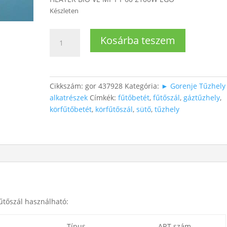
Készleten
Gorenje
Kosárba teszem
körfűtőtest
mennyiség
Cikkszám:
gor 437928
Kategória:
► Gorenje Tűzhely
alkatrészek
Címkék:
fűtőbetét
,
fűtőszál
,
gáztűzhely
,
körfűtőbetét
,
körfűtőszál
,
sütő
,
tűzhely
űtőszál használható:
Típus
ART szám