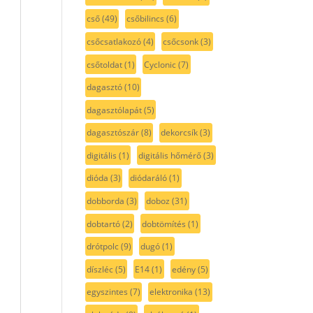
cső
(49)
csőbilincs
(6)
csőcsatlakozó
(4)
csőcsonk
(3)
csőtoldat
(1)
Cyclonic
(7)
dagasztó
(10)
dagasztólapát
(5)
dagasztószár
(8)
dekorcsík
(3)
digitális
(1)
digitális hőmérő
(3)
dióda
(3)
diódaráló
(1)
dobborda
(3)
doboz
(31)
dobtartó
(2)
dobtömítés
(1)
drótpolc
(9)
dugó
(1)
díszléc
(5)
E14
(1)
edény
(5)
egyszintes
(7)
elektronika
(13)