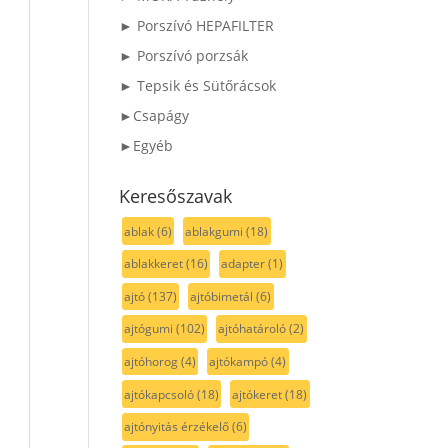
► Porszívó HEPAFILTER
► Porszívó porzsák
► Tepsik és Sütőrácsok
►Csapágy
►Egyéb
Keresőszavak
ablak
(6)
ablakgumi
(18)
ablakkeret
(16)
adapter
(1)
ajtó
(137)
ajtóbimetál
(6)
ajtógumi
(102)
ajtóhatároló
(2)
ajtóhorog
(4)
ajtókampó
(4)
ajtókapcsoló
(18)
ajtókeret
(18)
ajtónyitás érzékelő
(6)