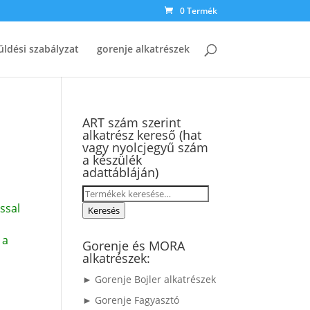
0 Termék
üldési szabályzat
gorenje alkatrészek
ART szám szerint
alkatrész kereső (hat
vagy nyolcjegyű szám
a készülék
adattábláján)
Keresés
ssal
a
Keresés
következőre:
 a
Gorenje és MORA
alkatrészek:
► Gorenje Bojler alkatrészek
► Gorenje Fagyasztó