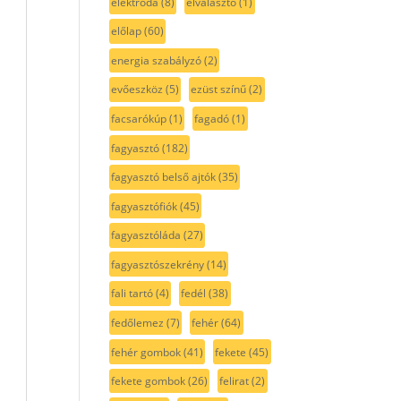
elektróda
(8)
elválasztó
(1)
előlap
(60)
energia szabályzó
(2)
evőeszköz
(5)
ezüst színű
(2)
facsarókúp
(1)
fagadó
(1)
fagyasztó
(182)
fagyasztó belső ajtók
(35)
fagyasztófiók
(45)
fagyasztóláda
(27)
fagyasztószekrény
(14)
fali tartó
(4)
fedél
(38)
fedőlemez
(7)
fehér
(64)
fehér gombok
(41)
fekete
(45)
fekete gombok
(26)
felirat
(2)