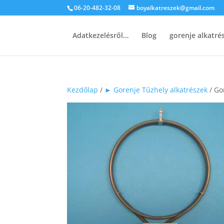
06-20-482-32-08
boyalkatreszek@gmail.com
Adatkezelésről…
Blog
gorenje alkatr
Kezdőlap
/
► Gorenje Tűzhely alkatrészek
/ Go