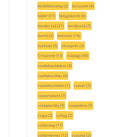
beőblítőszelep
(2)
biztosíték
(4)
bojler
(31)
bolygókerék
(6)
bordás szíj
(21)
bordásszíj
(7)
borító
(2)
botmixer
(16)
burkolat
(5)
citrusprés
(3)
Crispzone
(13)
csapágy
(40)
csatlakozódoboz
(4)
csatlakozóház
(4)
csatlakozóidom
(1)
csavar
(7)
csavartakaró
(7)
csepptartály
(3)
csepptálca
(3)
csiga
(2)
csillag
(2)
csillámlap
(11)
csillámlemez
(12)
csúszka
(2)