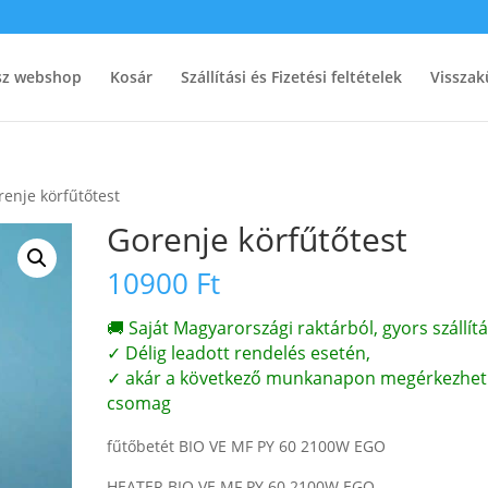
ész webshop
Kosár
Szállítási és Fizetési feltételek
Visszak
renje körfűtőtest
Gorenje körfűtőtest
10900
Ft
🚚 Saját Magyarországi raktárból, gyors szállítá
✓ Délig leadott rendelés esetén,
✓ akár a következő munkanapon megérkezhet
csomag
fűtőbetét BIO VE MF PY 60 2100W EGO
HEATER BIO VE MF PY 60 2100W EGO