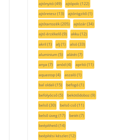
ajtónyitó
(49)
ajtópolc
(122)
ajtóretesz
(13)
ajtórögzítő
(1)
ajtótartozék
(205)
ajtózár
(34)
ajtó érzékelő
(9)
akku
(12)
akril
(1)
alj
(1)
alsó
(33)
aluminium
(5)
alátét
(7)
anya
(7)
anód
(4)
aprító
(11)
aquastop
(4)
aszaló
(1)
bal oldali
(15)
befogó
(1)
befolyócső
(5)
bekötődoboz
(9)
belső
(30)
belső cső
(11)
belső üveg
(17)
betét
(7)
beépíthető
(14)
beépítési készlet
(12)