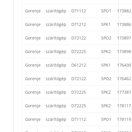
Gorenje
szárítógép
D71112
SPO1
173882
Gorenje
szárítógép
D71212
SPK1
173886
Gorenje
szárítógép
D72122
SPO2
173897
Gorenje
szárítógép
D72225
SPK2
173898
Gorenje
szárítógép
D61212
SPK1
176430
Gorenje
szárítógép
D72122
SPO2
176462
Gorenje
szárítógép
D72225
SPK2
177387
Gorenje
szárítógép
D72225
SPK2
178117
Gorenje
szárítógép
D71112
SPO1
178119