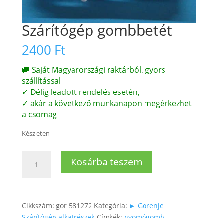
Szárítógép gombbetét
2400
Ft
🚚 Saját Magyarországi raktárból, gyors
szállítással
✓ Délig leadott rendelés esetén,
✓ akár a következő munkanapon megérkezhet
a csomag
Készleten
Szárítógép
Kosárba teszem
gombbetét
mennyiség
Cikkszám:
gor 581272
Kategória:
► Gorenje
Szárítógép alkatrészek
Címkék:
nyomógomb
,