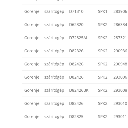
Gorenje
szárítógép
D71310
SPK1
283906
Gorenje
szárítógép
D62320
SPK2
286334
Gorenje
szárítógép
D72325AL
SPK2
287321
Gorenje
szárítógép
D82326
SPK2
290936
Gorenje
szárítógép
D82426
SPK2
290948
Gorenje
szárítógép
D82426
SPK2
293006
Gorenje
szárítógép
D82426BK
SPK2
293008
Gorenje
szárítógép
D82426
SPK2
293010
Gorenje
szárítógép
D82325
SPK2
293011