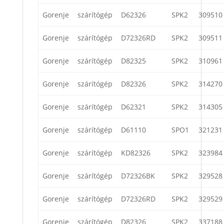
Gorenje
szárítógép
D62326
SPK2
309510
Gorenje
szárítógép
D72326RD
SPK2
309511
Gorenje
szárítógép
D82325
SPK2
310961
Gorenje
szárítógép
D82326
SPK2
314270
Gorenje
szárítógép
D62321
SPK2
314305
Gorenje
szárítógép
D61110
SPO1
321231
Gorenje
szárítógép
KD82326
SPK2
323984
Gorenje
szárítógép
D72326BK
SPK2
329528
Gorenje
szárítógép
D72326RD
SPK2
329529
Gorenje
szárítógép
D82326
SPK2
337188