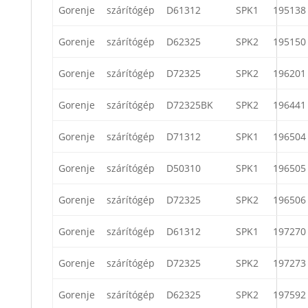
Gorenje
szárítógép
D61312
SPK1
195138
Gorenje
szárítógép
D62325
SPK2
195150
Gorenje
szárítógép
D72325
SPK2
196201
Gorenje
szárítógép
D72325BK
SPK2
196441
Gorenje
szárítógép
D71312
SPK1
196504
Gorenje
szárítógép
D50310
SPK1
196505
Gorenje
szárítógép
D72325
SPK2
196506
Gorenje
szárítógép
D61312
SPK1
197270
Gorenje
szárítógép
D72325
SPK2
197273
Gorenje
szárítógép
D62325
SPK2
197592