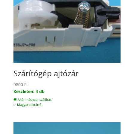
Szárítógép ajtózár
9800
Ft
Készleten: 4 db
🚚 Akár másnapi szállítás
✅ Magyar raktárról