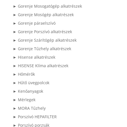
► Gorenje Mosogatógép alkatrészek
► Gorenje Mosógép alkatrészek
► Gorenje páraelszívó
► Gorenje Porszívó alkatrészek
► Gorenje Szárítógép alkatrészek
► Gorenje Tűzhely alkatrészek
► Hisense alkatrészek
► HISENSE Klíma alkatrészek
► Hőmérők
► Hűtő üvegpolcok
► Kenőanyagok
► Mérlegek
► MORA Tűzhely
► Porszívó HEPAFILTER
► Porszívó porzsák