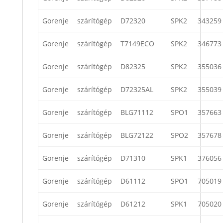
Gorenje
szárítógép
D72320
SPK2
343259
Gorenje
szárítógép
T7149ECO
SPK2
346773
Gorenje
szárítógép
D82325
SPK2
355036
Gorenje
szárítógép
D72325AL
SPK2
355039
Gorenje
szárítógép
BLG71112
SPO1
357663
Gorenje
szárítógép
BLG72122
SPO2
357678
Gorenje
szárítógép
D71310
SPK1
376056
Gorenje
szárítógép
D61112
SPO1
705019
Gorenje
szárítógép
D61212
SPK1
705020