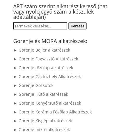
ART szám szerint alkatrész kereső (hat
vagy nyolcjegyű szám a készülék
adattábláján)
Keresés
Keresés
a
következőre:
Gorenje és MORA alkatrészek:
► Gorenje Bojler alkatrészek
► Gorenje Fagyasztó Alkatrészek
► Gorenje főzőlap alkatrészek
► Gorenje Gáztűzhely Alkatrészek
► Gorenje Gőzsütők
► Gorenje Hűtő alkatrészek
► Gorenje Kenyérsütő alkatrészek
► Gorenje Kerámia Főzőlap Alkatrészek
► Gorenje Kisgép alkatrészek
► Gorenje mikró alkatrészek