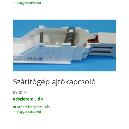
✅ Magyar raktárról
Szárítógép ajtókapcsoló
8900
Ft
Készleten: 5 db
🚚 Akár másnapi szállítás
✅ Magyar raktárról