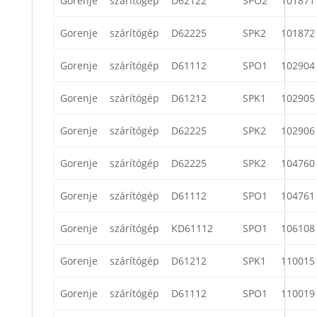
Gorenje
szárítógép
D62122
SPO2
101871
Gorenje
szárítógép
D62225
SPK2
101872
Gorenje
szárítógép
D61112
SPO1
102904
Gorenje
szárítógép
D61212
SPK1
102905
Gorenje
szárítógép
D62225
SPK2
102906
Gorenje
szárítógép
D62225
SPK2
104760
Gorenje
szárítógép
D61112
SPO1
104761
Gorenje
szárítógép
KD61112
SPO1
106108
Gorenje
szárítógép
D61212
SPK1
110015
Gorenje
szárítógép
D61112
SPO1
110019