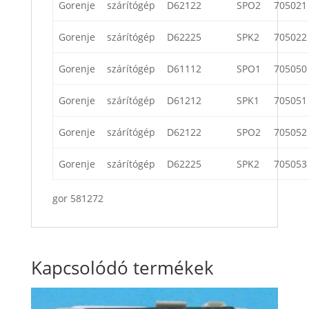
Gorenje
szárítógép
D62122
SPO2
705021
Gorenje
szárítógép
D62225
SPK2
705022
Gorenje
szárítógép
D61112
SPO1
705050
Gorenje
szárítógép
D61212
SPK1
705051
Gorenje
szárítógép
D62122
SPO2
705052
Gorenje
szárítógép
D62225
SPK2
705053
gor 581272
Kapcsolódó termékek