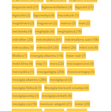
lángosztó-tető
(27)
légkeverésfűtőtest
(3)
légszűrő
(21)
légtisztító
(2)
lúgszivattyú
(4)
macsakszőr
(1)
maghőmérő
(2)
magnetron
(2)
matrica
(3)
matt
(2)
mechanika
(4)
meghajtás
(6)
meghajtószíj
(18)
mikrofilter
(20)
mikrohullámú
(61)
mikrohullámú sütő
(108)
mikroszálas
(1)
mikroszűrő
(20)
mikró
(26)
mikró izzó
(6)
MixBox
(1)
mixergép alkatrész
(14)
mixer szár
(7)
mobil klíma
(4)
mop
(1)
mora
(22)
morzsaporszívó
(3)
morzsatálca
(1)
mosogatógép
(204)
mososzaritogep
(5)
mosógép alkatrész
(280)
mosógépcső
(3)
mosógép fűtőszál
(7)
Mosógép leeresztő szivattyú
(6)
mosógépszelep
(3)
mosógépszénkefe
(9)
mosógép szíj
(18)
mosószer adagoló
(21)
motor
(29)