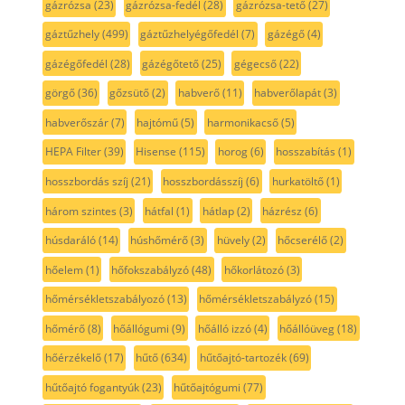
gázrózsa
(23)
gázrózsa-fedél
(28)
gázrózsa-tető
(27)
gáztűzhely
(499)
gáztűzhelyégőfedél
(7)
gázégő
(4)
gázégőfedél
(28)
gázégőtető
(25)
gégecső
(22)
görgő
(36)
gőzsütő
(2)
habverő
(11)
habverőlapát
(3)
habverőszár
(7)
hajtómű
(5)
harmonikacső
(5)
HEPA Filter
(39)
Hisense
(115)
horog
(6)
hosszabítás
(1)
hosszbordás szíj
(21)
hosszbordásszíj
(6)
hurkatöltő
(1)
három szintes
(3)
hátfal
(1)
hátlap
(2)
házrész
(6)
húsdaráló
(14)
húshőmérő
(3)
hüvely
(2)
hőcserélő
(2)
hőelem
(1)
hőfokszabályzó
(48)
hőkorlátozó
(3)
hőmérsékletszabályozó
(13)
hőmérsékletszabályzó
(15)
hőmérő
(8)
hőállógumi
(9)
hőálló izzó
(4)
hőállóüveg
(18)
hőérzékelő
(17)
hűtő
(634)
hűtőajtó-tartozék
(69)
hűtőajtó fogantyúk
(23)
hűtőajtógumi
(77)