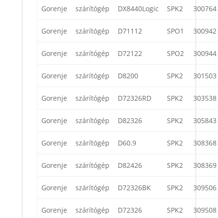
Gorenje
szárítógép
DX8440Logic
SPK2
300764
Gorenje
szárítógép
D71112
SPO1
300942
Gorenje
szárítógép
D72122
SPO2
300944
Gorenje
szárítógép
D8200
SPK2
301503
Gorenje
szárítógép
D72326RD
SPK2
303538
Gorenje
szárítógép
D82326
SPK2
305843
Gorenje
szárítógép
D60.9
SPK2
308368
Gorenje
szárítógép
D82426
SPK2
308369
Gorenje
szárítógép
D72326BK
SPK2
309506
Gorenje
szárítógép
D72326
SPK2
309508