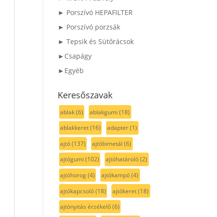
► Porszívó HEPAFILTER
► Porszívó porzsák
► Tepsik és Sütőrácsok
►Csapágy
►Egyéb
Keresőszavak
ablak
(6)
ablakgumi
(18)
ablakkeret
(16)
adapter
(1)
ajtó
(137)
ajtóbimetál
(6)
ajtógumi
(102)
ajtóhatároló
(2)
ajtóhorog
(4)
ajtókampó
(4)
ajtókapcsoló
(18)
ajtókeret
(18)
ajtónyitás érzékelő
(6)