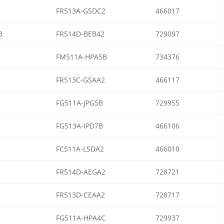
FR513A-GSDC2
466017
B
FR514D-BEB42
729097
FM511A-HPA5B
734376
FR513C-GSAA2
466117
FG511A-JPG5B
729955
FG513A-IPD7B
466106
FC511A-LSDA2
466010
FR514D-AEGA2
728721
FR513D-CEAA2
728717
FG511A-HPA4C
729937