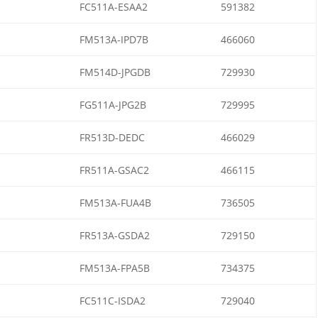
FC511A-ESAA2
591382
FM513A-IPD7B
466060
FM514D-JPGDB
729930
FG511A-JPG2B
729995
FR513D-DEDC
466029
FR511A-GSAC2
466115
FM513A-FUA4B
736505
FR513A-GSDA2
729150
FM513A-FPA5B
734375
FC511C-ISDA2
729040