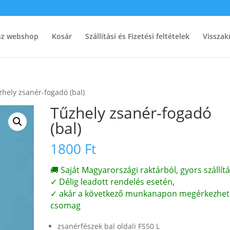
ész webshop
Kosár
Szállítási és Fizetési feltételek
Visszak
zhely zsanér-fogadó (bal)
Tűzhely zsanér-fogadó
(bal)
1800
Ft
🚚 Saját Magyarországi raktárból, gyors szállítá
✓ Délig leadott rendelés esetén,
✓ akár a következő munkanapon megérkezhet
csomag
zsanérfészek bal oldali FS50 L