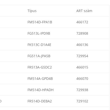
Típus
ART szám
FM514D-FPA1B
466172
FG513L-IPD9B
728908
FK513C-D1A4E
466136
FG511A-JPA5B
729954
FR513A-GSDC2
466015
FM514A-GPD4B
466070
FM514D-HPADH
729938
D
FR514D-DEBA2
729102