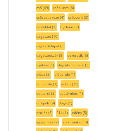
cső
(49)
csőbilincs
(6)
csőcsatlakozó
(4)
csőcsonk
(3)
csőtoldat
(1)
Cyclonic
(7)
dagasztó
(10)
dagasztólapát
(5)
dagasztószár
(8)
dekorcsík
(3)
digitális
(1)
digitális hőmérő
(3)
dióda
(3)
diódaráló
(1)
dobborda
(3)
doboz
(31)
dobtartó
(2)
dobtömítés
(1)
drótpolc
(9)
dugó
(1)
díszléc
(5)
E14
(1)
edény
(5)
egyszintes
(7)
elektronika
(13)