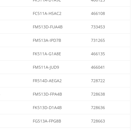
FC511A-HSAC2
466108
FM513D-FUA4B
733453
FM513A-IPD7B
731265
FK511A-G1A8E
466135
FM511A-JUD9
466041
FR514D-AEGA2
728722
B
FM513D-FPA4B
728638
FK513D-D1A4B
728636
FG513A-FPG8B
728663