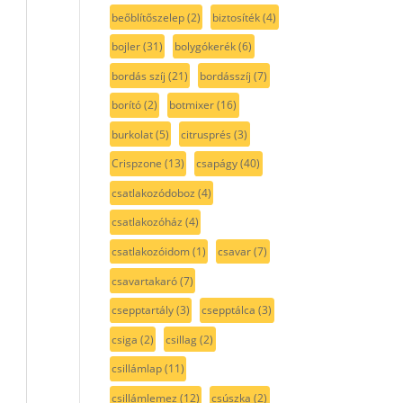
beőblítőszelep
(2)
biztosíték
(4)
bojler
(31)
bolygókerék
(6)
bordás szíj
(21)
bordásszíj
(7)
borító
(2)
botmixer
(16)
burkolat
(5)
citrusprés
(3)
Crispzone
(13)
csapágy
(40)
csatlakozódoboz
(4)
csatlakozóház
(4)
csatlakozóidom
(1)
csavar
(7)
csavartakaró
(7)
csepptartály
(3)
csepptálca
(3)
csiga
(2)
csillag
(2)
csillámlap
(11)
csillámlemez
(12)
csúszka
(2)