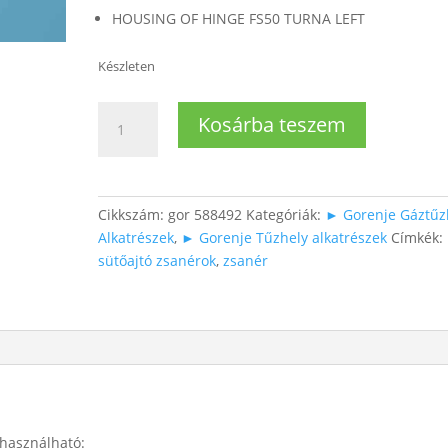
HOUSING OF HINGE FS50 TURNA LEFT
Készleten
Tűzhely
Kosárba teszem
zsanér-
fogadó
(bal)
mennyiség
Cikkszám:
gor 588492
Kategóriák:
► Gorenje Gáztűz
Alkatrészek
,
► Gorenje Tűzhely alkatrészek
Címkék:
sütőajtó zsanérok
,
zsanér
 használható: