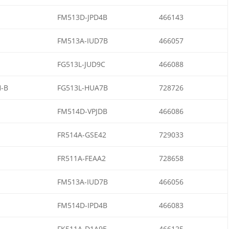
FM513D-JPD4B
466143
FM513A-IUD7B
466057
FG513L-JUD9C
466088
-B
FG513L-HUA7B
728726
FM514D-VPJDB
466086
FR514A-GSE42
729033
FR511A-FEAA2
728658
FM513A-IUD7B
466056
FM514D-IPD4B
466083
FK511A-D1A9E
466125