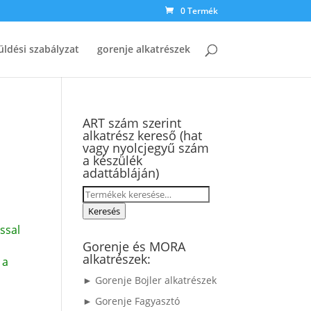
0 Termék
üldési szabályzat
gorenje alkatrészek
ART szám szerint
alkatrész kereső (hat
vagy nyolcjegyű szám
a készülék
adattábláján)
Keresés
a
Keresés
következőre:
ssal
Gorenje és MORA
alkatrészek:
 a
► Gorenje Bojler alkatrészek
► Gorenje Fagyasztó