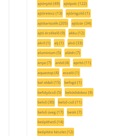
ajtónyitó
(49)
ajtópolc
(122)
ajtóretesz
(13)
ajtórögzítő
(1)
ajtótartozék
(205)
ajtózár
(34)
ajtó érzékelő
(9)
akku
(12)
akril
(1)
alj
(1)
alsó
(33)
aluminium
(5)
alátét
(7)
anya
(7)
anód
(4)
aprító
(11)
aquastop
(4)
aszaló
(1)
bal oldali
(15)
befogó
(1)
befolyócső
(5)
bekötődoboz
(9)
belső
(30)
belső cső
(11)
belső üveg
(17)
betét
(7)
beépíthető
(14)
beépítési készlet
(12)