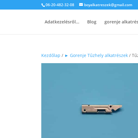
06-20-482-32-08
boyalkatreszek@gmail.com
Adatkezelésről…
Blog
gorenje alkatr
Kezdőlap
/
► Gorenje Tűzhely alkatrészek
/ Tű