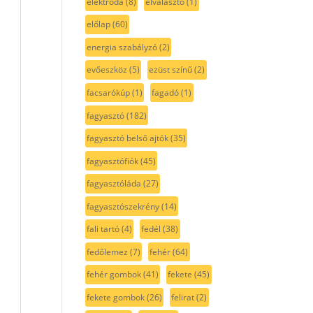
elektróda
(8)
elválasztó
(1)
előlap
(60)
energia szabályzó
(2)
evőeszköz
(5)
ezüst színű
(2)
facsarókúp
(1)
fagadó
(1)
fagyasztó
(182)
fagyasztó belső ajtók
(35)
fagyasztófiók
(45)
fagyasztóláda
(27)
fagyasztószekrény
(14)
fali tartó
(4)
fedél
(38)
fedőlemez
(7)
fehér
(64)
fehér gombok
(41)
fekete
(45)
fekete gombok
(26)
felirat
(2)