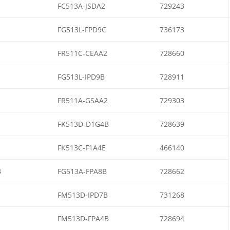
FC513A-JSDA2
729243
FG513L-FPD9C
736173
FR511C-CEAA2
728660
FG513L-IPD9B
728911
FR511A-GSAA2
729303
FK513D-D1G4B
728639
FK513C-F1A4E
466140
B
FG513A-FPA8B
728662
FM513D-IPD7B
731268
FM513D-FPA4B
728694