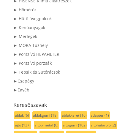
► HISENSE Klíma alkatrészek
► Hőmérők
► Hűtő üvegpolcok
► Kenőanyagok
► Mérlegek
► MORA Tűzhely
► Porszívó HEPAFILTER
► Porszívó porzsák
► Tepsik és Sütőrácsok
►Csapágy
►Egyéb
Keresőszavak
ablak
(6)
ablakgumi
(18)
ablakkeret
(16)
adapter
(1)
ajtó
(137)
ajtóbimetál
(6)
ajtógumi
(102)
ajtóhatároló
(2)