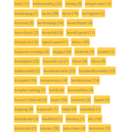
kefe
(11)
kefésszívófej
(22)
kehely
(3)
kenyérsütő
(12)
kenőanyag
(1)
kerek
(28)
keret
(18)
keringtető
(1)
kerámia
(3)
kerámialap
(14)
keverőlapát
(4)
keverőszár
(2)
keverőtál
(3)
kezelő panel
(11)
kifolyócső
(16)
kijelző panel
(1)
kilincs
(30)
kinyomó szivattyú
(4)
kisgép
(34)
kiskerék
(7)
kisállat
(1)
kivetőpánt
(23)
kivezető cső
(1)
klixon
(4)
klíma
(4)
kolbásztöltő
(2)
kombinált kefe
(23)
kombináltszívófej
(22)
komplett
(16)
kompresszor
(4)
kondenzátor
(14)
konyhai mérleg
(1)
korlát
(6)
koronafűtés
(3)
koszorú fűtőszál
(3)
kosár
(34)
kosársín
(3)
kupak
(5)
kuplung
(8)
kutyaszőr
(1)
kábel
(9)
kábeldob
(1)
kávédaráló
(3)
kávéfőző
(1)
kémény
(1)
kés
(16)
késtisztító
(1)
készlet
(38)
kétszintes
(4)
kézimixer
(5)