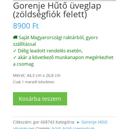
Gorenje Hűtő üveglap
(zöldségfiók felett)
8900
Ft
🚚 Saját Magyarországi raktárból, gyors
szállítással
✓ Délig leadott rendelés esetén,
✓ akár a következő munkanapon megérkezhet
a csomag
Méret: 44,3 cm x 26,8 cm
Csak 1 maradt készleten
Gorenje
Kosárba teszem
Hűtő
üveglap
(zöldségfiók
felett)
Cikkszám:
gor 668743
Kategória:
► Gorenje Hűtő
mennyiség
alkatrészek
Címkék:
hűtő
,
hűtő üvegpolcok
,