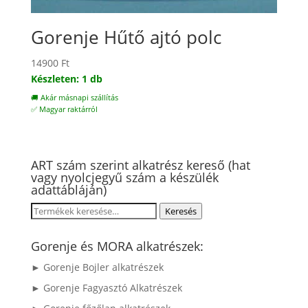
Gorenje Hűtő ajtó polc
14900
Ft
Készleten: 1 db
🚚 Akár másnapi szállítás
✅ Magyar raktárról
ART szám szerint alkatrész kereső (hat
vagy nyolcjegyű szám a készülék
adattábláján)
Keresés
Keresés
a
következőre:
Gorenje és MORA alkatrészek:
► Gorenje Bojler alkatrészek
► Gorenje Fagyasztó Alkatrészek