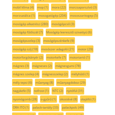
mobil klíma
(4)
mop
(1)
mora
(22)
morzsaporszívó
(3)
morzsatálca
(1)
mosogatógép
(204)
mososzaritogep
(5)
mosógép alkatrész
(280)
mosógépcső
(3)
mosógép fűtőszál
(7)
Mosógép leeresztő szivattyú
(6)
mosógépszelep
(3)
mosógépszénkefe
(9)
mosógép szíj
(18)
mosószer adagoló
(21)
motor
(29)
motorforgótányér
(2)
motorkefe
(7)
motortartó
(1)
mágnes
(3)
mágneses
(2)
mágnesgumi
(78)
mágnes szelep
(4)
mágnesszelep
(2)
mélyhűtő
(1)
mély tepsi
(6)
műanyag
(8)
műanyagdoboz
(29)
nagykefe
(5)
nofrost
(1)
NTC
(2)
nyitófül
(31)
nyomógomb
(28)
o-gyűrű
(1)
okostévé
(8)
olajálló
(1)
ORA ITO
(1)
palack-tartály
(33)
palackpolc
(49)