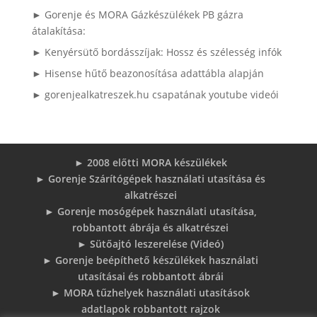
► Gorenje és MORA Gázkészülékek PB gázra
átalakítása:
► Kenyérsütő bordásszíjak: Hossz és szélesség infók
► Hisense hűtő beazonosítása adattábla alapján
► gorenjealkatreszek.hu csapatának youtube videói
► 2008 előtti MORA készülékek
► Gorenje Szárítógépek használati utasítása és
alkatrészei
► Gorenje mosógépek használati utasítása,
robbantott ábrája és alkatrészei
► Sütőajtó leszerelése (Videó)
► Gorenje beépíthető készülékek használati
utasításai és robbantott ábrái
► MORA tűzhelyek használati utasítások
adatlapok robbantott rajzok