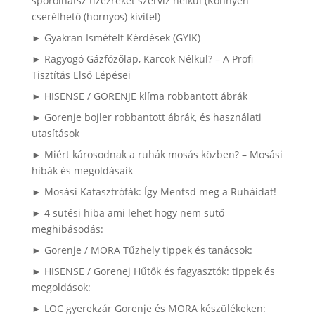
spórolhatsz tízezreket szerviz nélkül (Könnyen
cserélhető (hornyos) kivitel)
► Gyakran Ismételt Kérdések (GYIK)
► Ragyogó Gázfőzőlap, Karcok Nélkül? – A Profi
Tisztítás Első Lépései
► HISENSE / GORENJE klíma robbantott ábrák
► Gorenje bojler robbantott ábrák, és használati
utasítások
► Miért károsodnak a ruhák mosás közben? – Mosási
hibák és megoldásaik
► Mosási Katasztrófák: Így Mentsd meg a Ruháidat!
► 4 sütési hiba ami lehet hogy nem sütő
meghibásodás:
► Gorenje / MORA Tűzhely tippek és tanácsok:
► HISENSE / Gorenej Hűtők és fagyasztók: tippek és
megoldások:
► LOC gyerekzár Gorenje és MORA készülékeken: