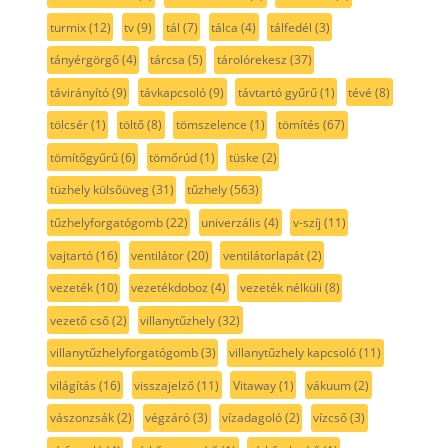
turmix
(12)
tv
(9)
tál
(7)
tálca
(4)
tálfedél
(3)
tányérgörgő
(4)
tárcsa
(5)
tárolórekesz
(37)
távirányító
(9)
távkapcsoló
(9)
távtartó gyűrű
(1)
tévé
(8)
tölcsér
(1)
töltő
(8)
tömszelence
(1)
tömítés
(67)
tömítőgyűrű
(6)
tömőrúd
(1)
tüske
(2)
tüzhely külsőüveg
(31)
tűzhely
(563)
tűzhelyforgatógomb
(22)
univerzális
(4)
v-szíj
(11)
vajtartó
(16)
ventilátor
(20)
ventilátorlapát
(2)
vezeték
(10)
vezetékdoboz
(4)
vezeték nélküli
(8)
vezető cső
(2)
villanytűzhely
(32)
villanytűzhelyforgatógomb
(3)
villanytűzhely kapcsoló
(11)
világítás
(16)
visszajelző
(11)
Vitaway
(1)
vákuum
(2)
vászonzsák
(2)
végzáró
(3)
vízadagoló
(2)
vízcső
(3)