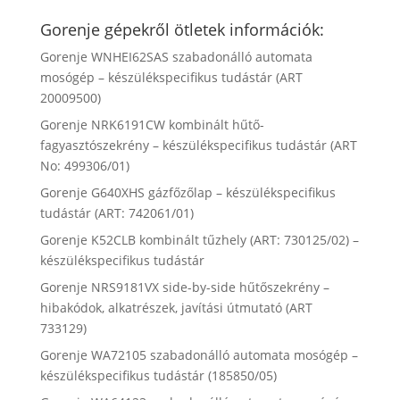
Gorenje gépekről ötletek információk:
Gorenje WNHEI62SAS szabadonálló automata
mosógép – készülékspecifikus tudástár (ART
20009500)
Gorenje NRK6191CW kombinált hűtő-
fagyasztószekrény – készülékspecifikus tudástár (ART
No: 499306/01)
Gorenje G640XHS gázfőzőlap – készülékspecifikus
tudástár (ART: 742061/01)
Gorenje K52CLB kombinált tűzhely (ART: 730125/02) –
készülékspecifikus tudástár
Gorenje NRS9181VX side-by-side hűtőszekrény –
hibakódok, alkatrészek, javítási útmutató (ART
733129)
Gorenje WA72105 szabadonálló automata mosógép –
készülékspecifikus tudástár (185850/05)