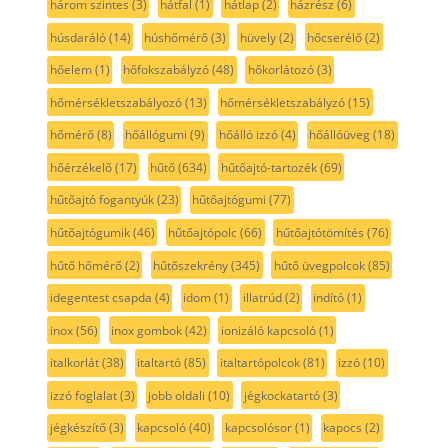
három szintes
(3)
hátfal
(1)
hátlap
(2)
házrész
(6)
húsdaráló
(14)
húshőmérő
(3)
hüvely
(2)
hőcserélő
(2)
hőelem
(1)
hőfokszabályzó
(48)
hőkorlátozó
(3)
hőmérsékletszabályozó
(13)
hőmérsékletszabályzó
(15)
hőmérő
(8)
hőállógumi
(9)
hőálló izzó
(4)
hőállóüveg
(18)
hőérzékelő
(17)
hűtő
(634)
hűtőajtó-tartozék
(69)
hűtőajtó fogantyúk
(23)
hűtőajtógumi
(77)
hűtőajtógumik
(46)
hűtőajtópolc
(66)
hűtőajtótömítés
(76)
hűtő hőmérő
(2)
hűtőszekrény
(345)
hűtő üvegpolcok
(85)
idegentest csapda
(4)
idom
(1)
illatrúd
(2)
indító
(1)
inox
(56)
inox gombok
(42)
ionizáló kapcsoló
(1)
italkorlát
(38)
italtartó
(85)
italtartópolcok
(81)
izzó
(10)
izzó foglalat
(3)
jobb oldali
(10)
jégkockatartó
(3)
jégkészítő
(3)
kapcsoló
(40)
kapcsolósor
(1)
kapocs
(2)