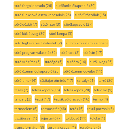
sütő forgókapcsoló
(26)
sütőfunkciókapcsoló
(30)
sütő funkcióválasztó kapcsolók
(26)
sütő fűtőszálak
(15)
sütőidőzítő
(7)
sütő izzó
(3)
sütőkapcsoló
(27)
sütő külsőüveg
(39)
sütő lámpa
(5)
sütő légkeverés fűtőtestek
(2)
sütőmikrohullámú sütő
(6)
sütő programválasztó
(32)
sütőrács
(2)
sütősín
(17)
sütő világítás
(5)
sütőégő
(5)
sütőóra
(14)
sütő üveg
(26)
sütő üzemmódkapcsoló
(25)
sütő üzemmódváltó
(11)
sűtő-timer
(4)
sűtőajtó tömítés
(17)
tartály
(51)
tartó
(26)
tasak
(2)
teleszkópcső
(16)
teleszkópos
(20)
televízió
(9)
tengely
(3)
tepsi
(17)
tepsik sütőrácsok
(16)
termo
(4)
termoelem
(6)
termosztát
(46)
tető
(16)
textil porzsák
(6)
tisztítószer
(1)
tojástartó
(7)
toldócső
(11)
tolóka
(1)
transzformátor
(3)
turbina csavar
(1)
turbókefe
(6)