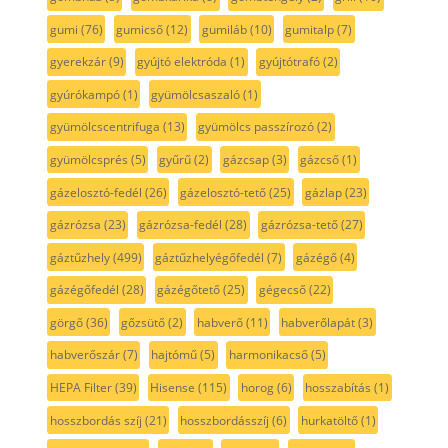
gumi
(76)
gumicső
(12)
gumiláb
(10)
gumitalp
(7)
gyerekzár
(9)
gyújtó elektróda
(1)
gyújtótrafó
(2)
gyúrókampó
(1)
gyümölcsaszaló
(1)
gyümölcscentrifuga
(13)
gyümölcs passzírozó
(2)
gyümölcsprés
(5)
gyűrű
(2)
gázcsap
(3)
gázcső
(1)
gázelosztó-fedél
(26)
gázelosztó-tető
(25)
gázlap
(23)
gázrózsa
(23)
gázrózsa-fedél
(28)
gázrózsa-tető
(27)
gáztűzhely
(499)
gáztűzhelyégőfedél
(7)
gázégő
(4)
gázégőfedél
(28)
gázégőtető
(25)
gégecső
(22)
görgő
(36)
gőzsütő
(2)
habverő
(11)
habverőlapát
(3)
habverőszár
(7)
hajtómű
(5)
harmonikacső
(5)
HEPA Filter
(39)
Hisense
(115)
horog
(6)
hosszabítás
(1)
hosszbordás szíj
(21)
hosszbordásszíj
(6)
hurkatöltő
(1)