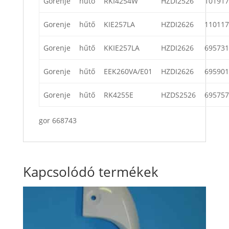
Gorenje
hűtő
RKI4254W
HZDI2526
101917
Gorenje
hűtő
KIE257LA
HZDI2626
110117
Gorenje
hűtő
KKIE257LA
HZDI2626
695731
Gorenje
hűtő
EEK260VA/E01
HZDI2626
695901
Gorenje
hűtő
RK4255E
HZDS2526
695757
gor 668743
Kapcsolódó termékek