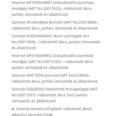
Hisense WF3S9043BW3 Szabadonálló automata
mosógép (ART No:20013532)– robbantott ábra,
javítási útmutatók és alkatrészek
Gorenje WC48G4BG4 Borhűtő (ART No:20013868) –
robbantott ábra, javítási útmutatók és alkatrészek
Gorenje W3D2A854ADS Mosó-szárítógép (Art
No:20011068) – robbantott ábra, javítási útmutatók
és alkatrészek
Hisense WF5I1045BWQ Szabadonálló automata
mosógép (ART No:20015295) – robbantott ábra,
javítási útmutatók és alkatrészek
Gorenje MVC72FW porszívó (ART No:623850)–
robbantott ábra, javítási útmutatók és alkatrészek
Gorenje GI642E90X beépíthető mosogatógép (ART
No:20011937)- robbantott ábra, házi javítási
útmutatók, és alkatrészek
► Gorenje kenyérsütő gépek robbantott ábrái,
alkatrész keresési listák