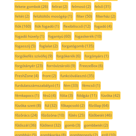
fekete gombok
(26)
felirat
(2)
felmosó
(2)
felső
(31)
feltét
(2)
felültöltős mosógép
(1)
filter
(50)
filterház
(2)
fiók
(160)
fiók fogadó
(1)
flexibiliscső
(12)
fogadó
(4)
fogadó hüvely
(1)
fogantyú
(60)
fogaskerék
(10)
fogasszíj
(5)
foglalat
(2)
forgatógomb
(135)
forgókefés szívófej
(9)
forgókerék
(6)
forgónyárs
(1)
forgótányér
(23)
forróvíztároló
(9)
FreezeBox
(6)
FreshZone
(4)
front
(2)
funkcióválasztó
(35)
furdulatszámszabályzó
(1)
fém
(33)
fémcső
(1)
fémkapocs
(1)
fésű
(4)
fólia
(3)
földgáz
(11)
fúvóka
(42)
fúvóka szett
(8)
fül
(32)
főkapcsoló
(2)
főzőlap
(64)
főzőrács
(24)
főzőzóna
(10)
fűtés
(25)
fűtőbetét
(46)
fűtőszál
(36)
fűtőtest
(32)
gomb
(3)
gombbetét
(2)
gombház
(5)
gombkarika
(8)
gombtengely
(2)
grill
(10)