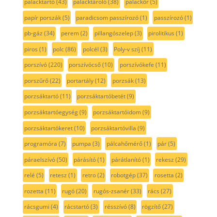
palacktartó
(43)
palacktároló
(38)
palackőr
(5)
papír porszák
(5)
paradicsom passzírozó
(1)
passzírozó
(1)
pb-gáz
(34)
perem
(2)
pillangószelep
(3)
pirolitikus
(1)
piros
(1)
polc
(86)
polcél
(3)
Poly-v szíj
(11)
porszívó
(220)
porszívócső
(10)
porszívókefe
(11)
porszűrő
(22)
portartály
(12)
porzsák
(13)
porzsáktartó
(11)
porzsáktartóbetét
(9)
porzsáktartóegység
(9)
porzsáktartóidom
(9)
porzsáktartókeret
(10)
porzsáktartóvilla
(9)
programóra
(7)
pumpa
(3)
pálcahőmérő
(1)
pár
(5)
páraelszívó
(50)
párásító
(1)
párátlanító
(1)
rekesz
(29)
relé
(5)
retesz
(1)
retro
(2)
robotgép
(37)
rosetta
(2)
rozetta
(11)
rugó
(20)
rugós-zsanér
(33)
rács
(27)
rácsgumi
(4)
rácstartó
(3)
résszívó
(8)
rögzítő
(27)