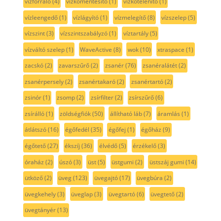
vízforraló
(4)
vízkőmentesítő
(1)
vízkőtelenítő
(1)
vízleengedő
(1)
vízlágyító
(1)
vízmelegítő
(8)
vízszelep
(5)
vízszint
(3)
vízszintszabályzó
(1)
víztartály
(5)
vízváltó szelep
(1)
WaveActive
(8)
wok
(10)
xtraspace
(1)
zacskó
(2)
zavarszűrő
(2)
zsanér
(76)
zsanéralátét
(2)
zsanérpersely
(2)
zsanértakaró
(2)
zsanértartó
(2)
zsinór
(1)
zsomp
(2)
zsírfilter
(2)
zsírszűrő
(6)
zsírálló
(1)
zöldségfiók
(50)
állítható láb
(7)
áramlás
(1)
átlátszó
(16)
égőfedél
(35)
égőfej
(1)
égőház
(9)
égőtető
(27)
ékszíj
(36)
élvédő
(5)
érzékelő
(3)
óraház
(2)
úszó
(3)
üst
(5)
üstgumi
(2)
üstszáj gumi
(14)
ütköző
(2)
üveg
(123)
üvegajtó
(17)
üvegbúra
(2)
üvegkehely
(3)
üveglap
(3)
üvegtartó
(6)
üvegtető
(2)
üvegtányér
(13)