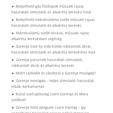
► Beépíthető gáz főzőlapok műszaki rajzai,
használati útmutatói és alkatrész keresési listái
► Beépíthető mikrohullámú sütők műszaki rajzai,
használati útmutatói és alkatrész keresés
► Mikrohullámú sütők leírásai, műszaki rajzai,
alkatrész keresésben segítség
► Gorenje Side by Side hűtők robbantott ábrái,
használati útmutaóti és alkatrész kereséshez lista
► Gorenje porszívók használati útmutatói,
robbantott ábrái és alkatrész keresés
► Miért rázkódik és vándorol a Gorenje mosógép?
► Gorenje mosógép – teljes útmutató: használat,
hibák, karbantartás
► Külső sütő ajtóüveg csere Gorenje és Mora
sütőknél
► Gorenje hűtő ajtógumi csere házilag – így