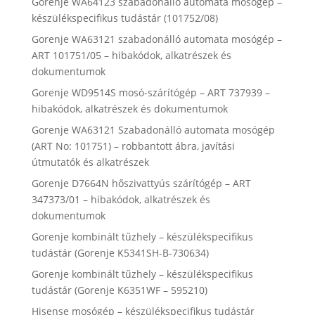
Gorenje WA64123 szabadonálló automata mosógép –
készülékspecifikus tudástár (101752/08)
Gorenje WA63121 szabadonálló automata mosógép –
ART 101751/05 – hibakódok, alkatrészek és
dokumentumok
Gorenje WD9514S mosó-szárítógép – ART 737939 –
hibakódok, alkatrészek és dokumentumok
Gorenje WA63121 Szabadonálló automata mosógép
(ART No: 101751) – robbantott ábra, javítási
útmutatók és alkatrészek
Gorenje D7664N hőszivattyús szárítógép – ART
347373/01 – hibakódok, alkatrészek és
dokumentumok
Gorenje kombinált tűzhely – készülékspecifikus
tudástár (Gorenje K5341SH-B-730634)
Gorenje kombinált tűzhely – készülékspecifikus
tudástár (Gorenje K6351WF – 595210)
Hisense mosógép – készülékspecifikus tudástár