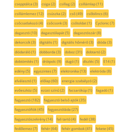
csepptálca
(3)
csiga
(2)
csillag
(2)
csillámlap
(11)
csillámlemez
(12)
csúszka
(2)
cső
(49)
csőbilincs
(6)
csőcsatlakozó
(4)
csőcsonk
(3)
csőtoldat
(1)
Cyclonic
(7)
dagasztó
(10)
dagasztólapát
(5)
dagasztószár
(8)
dekorcsík
(3)
digitális
(1)
digitális hőmérő
(3)
dióda
(3)
diódaráló
(1)
dobborda
(3)
doboz
(31)
dobtartó
(2)
dobtömítés
(1)
drótpolc
(9)
dugó
(1)
díszléc
(5)
E14
(1)
edény
(5)
egyszintes
(7)
elektronika
(13)
elektróda
(8)
elválasztó
(1)
előlap
(60)
energia szabályzó
(2)
evőeszköz
(5)
ezüst színű
(2)
facsarókúp
(1)
fagadó
(1)
fagyasztó
(182)
fagyasztó belső ajtók
(35)
fagyasztófiók
(45)
fagyasztóláda
(27)
fagyasztószekrény
(14)
fali tartó
(4)
fedél
(38)
fedőlemez
(7)
fehér
(64)
fehér gombok
(41)
fekete
(45)