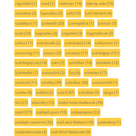
rögzítőfül
(1)
rövid
(1)
rúdmixer
(14)
side by side
(53)
smoothie
(2)
SpaceBox
(5)
stift
(10)
sutő hőmérő
(4)
szabályzó
(1)
szeletelő
(20)
szennytálca
(1)
szenzor
(5)
szett
(29)
szigetelés
(2)
szigetelő
(3)
szigetelőcsík
(2)
szikra
(11)
szikratrafó
(2)
szikráztató
(14)
szilikonzsír
(1)
szimering
(11)
szivacs
(3)
szivattyú
(17)
szárítógép
(101)
szárítógép szíj
(14)
szén
(7)
szénfilter
(18)
szénkefe
(12)
Szénkefék
(7)
szénszűrő
(3)
Szíj
(6)
színtelen
(17)
szívócső
(11)
szívófej
(39)
szórókar
(36)
szöszemelő
(1)
szürke
(8)
szűkítő
(2)
szűrő
(97)
szűrőház
(5)
sárga
(1)
sín
(27)
sótartály
(12)
sütési funkcióválasztó
(34)
sütő
(377)
sütőajtó gumi
(10)
sütőajtópánt
(22)
sütőajtó zsanérok
(32)
sütő alsó fűtőtest
(10)
sütőedény
(1)
sütőelektronika
(4)
sütő felső fűtőtestek
(8)