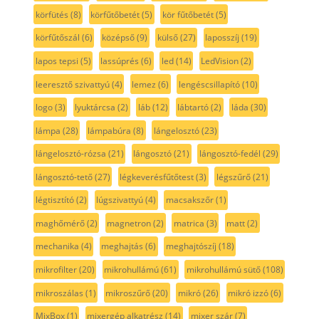
körfütés
(8)
körfűtőbetét
(5)
kör fűtőbetét
(5)
körfűtőszál
(6)
középső
(9)
külső
(27)
laposszíj
(19)
lapos tepsi
(5)
lassúprés
(6)
led
(14)
LedVision
(2)
leeresztő szivattyú
(4)
lemez
(6)
lengéscsillapító
(10)
logo
(3)
lyuktárcsa
(2)
láb
(12)
lábtartó
(2)
láda
(30)
lámpa
(28)
lámpabúra
(8)
lángelosztó
(23)
lángelosztó-rózsa
(21)
lángosztó
(21)
lángosztó-fedél
(29)
lángosztó-tető
(27)
légkeverésfűtőtest
(3)
légszűrő
(21)
légtisztító
(2)
lúgszivattyú
(4)
macsakszőr
(1)
maghőmérő
(2)
magnetron
(2)
matrica
(3)
matt
(2)
mechanika
(4)
meghajtás
(6)
meghajtószíj
(18)
mikrofilter
(20)
mikrohullámú
(61)
mikrohullámú sütő
(108)
mikroszálas
(1)
mikroszűrő
(20)
mikró
(26)
mikró izzó
(6)
MixBox
(1)
mixergép alkatrész
(14)
mixer szár
(7)