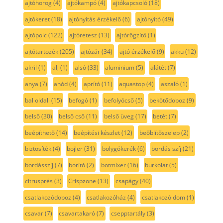
ajtóhorog
(4)
ajtókampó
(4)
ajtókapcsoló
(18)
ajtókeret
(18)
ajtónyitás érzékelő
(6)
ajtónyitó
(49)
ajtópolc
(122)
ajtóretesz
(13)
ajtórögzítő
(1)
ajtótartozék
(205)
ajtózár
(34)
ajtó érzékelő
(9)
akku
(12)
akril
(1)
alj
(1)
alsó
(33)
aluminium
(5)
alátét
(7)
anya
(7)
anód
(4)
aprító
(11)
aquastop
(4)
aszaló
(1)
bal oldali
(15)
befogó
(1)
befolyócső
(5)
bekötődoboz
(9)
belső
(30)
belső cső
(11)
belső üveg
(17)
betét
(7)
beépíthető
(14)
beépítési készlet
(12)
beőblítőszelep
(2)
biztosíték
(4)
bojler
(31)
bolygókerék
(6)
bordás szíj
(21)
bordásszíj
(7)
borító
(2)
botmixer
(16)
burkolat
(5)
citrusprés
(3)
Crispzone
(13)
csapágy
(40)
csatlakozódoboz
(4)
csatlakozóház
(4)
csatlakozóidom
(1)
csavar
(7)
csavartakaró
(7)
csepptartály
(3)