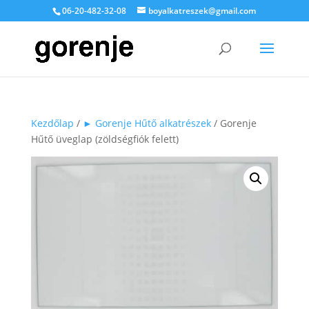
06-20-482-32-08
boyalkatreszek@gmail.com
Kezdőlap
/
► Gorenje Hűtő alkatrészek
/ Gorenje
Hűtő üveglap (zöldségfiók felett)