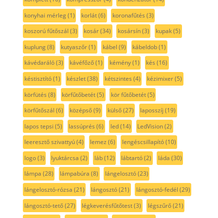
konyhai mérleg
(1)
korlát
(6)
koronafűtés
(3)
koszorú fűtőszál
(3)
kosár
(34)
kosársín
(3)
kupak
(5)
kuplung
(8)
kutyaszőr
(1)
kábel
(9)
kábeldob
(1)
kávédaráló
(3)
kávéfőző
(1)
kémény
(1)
kés
(16)
késtisztító
(1)
készlet
(38)
kétszintes
(4)
kézimixer
(5)
körfütés
(8)
körfűtőbetét
(5)
kör fűtőbetét
(5)
körfűtőszál
(6)
középső
(9)
külső
(27)
laposszíj
(19)
lapos tepsi
(5)
lassúprés
(6)
led
(14)
LedVision
(2)
leeresztő szivattyú
(4)
lemez
(6)
lengéscsillapító
(10)
logo
(3)
lyuktárcsa
(2)
láb
(12)
lábtartó
(2)
láda
(30)
lámpa
(28)
lámpabúra
(8)
lángelosztó
(23)
lángelosztó-rózsa
(21)
lángosztó
(21)
lángosztó-fedél
(29)
lángosztó-tető
(27)
légkeverésfűtőtest
(3)
légszűrő
(21)