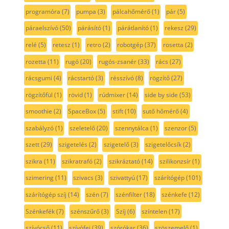
programóra
(7)
pumpa
(3)
pálcahőmérő
(1)
pár
(5)
páraelszívó
(50)
párásító
(1)
párátlanító
(1)
rekesz
(29)
relé
(5)
retesz
(1)
retro
(2)
robotgép
(37)
rosetta
(2)
rozetta
(11)
rugó
(20)
rugós-zsanér
(33)
rács
(27)
rácsgumi
(4)
rácstartó
(3)
résszívó
(8)
rögzítő
(27)
rögzítőfül
(1)
rövid
(1)
rúdmixer
(14)
side by side
(53)
smoothie
(2)
SpaceBox
(5)
stift
(10)
sutő hőmérő
(4)
szabályzó
(1)
szeletelő
(20)
szennytálca
(1)
szenzor
(5)
szett
(29)
szigetelés
(2)
szigetelő
(3)
szigetelőcsík
(2)
szikra
(11)
szikratrafó
(2)
szikráztató
(14)
szilikonzsír
(1)
szimering
(11)
szivacs
(3)
szivattyú
(17)
szárítógép
(101)
szárítógép szíj
(14)
szén
(7)
szénfilter
(18)
szénkefe
(12)
Szénkefék
(7)
szénszűrő
(3)
Szíj
(6)
színtelen
(17)
szívócső
(11)
szívófej
(39)
szórókar
(36)
szöszemelő
(1)