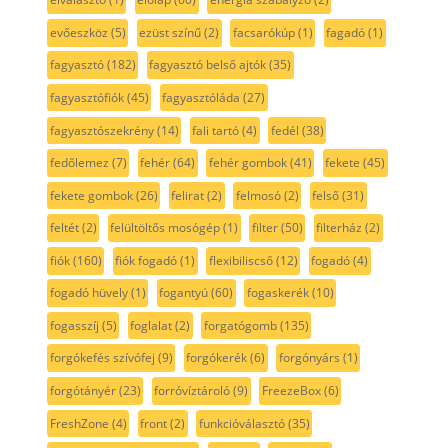
elválasztó
(1)
előlap
(60)
energia szabályzó
(2)
evőeszköz
(5)
ezüst színű
(2)
facsarókúp
(1)
fagadó
(1)
fagyasztó
(182)
fagyasztó belső ajtók
(35)
fagyasztófiók
(45)
fagyasztóláda
(27)
fagyasztószekrény
(14)
fali tartó
(4)
fedél
(38)
fedőlemez
(7)
fehér
(64)
fehér gombok
(41)
fekete
(45)
fekete gombok
(26)
felirat
(2)
felmosó
(2)
felső
(31)
feltét
(2)
felültöltős mosógép
(1)
filter
(50)
filterház
(2)
fiók
(160)
fiók fogadó
(1)
flexibiliscső
(12)
fogadó
(4)
fogadó hüvely
(1)
fogantyú
(60)
fogaskerék
(10)
fogasszíj
(5)
foglalat
(2)
forgatógomb
(135)
forgókefés szívófej
(9)
forgókerék
(6)
forgónyárs
(1)
forgótányér
(23)
forróvíztároló
(9)
FreezeBox
(6)
FreshZone
(4)
front
(2)
funkcióválasztó
(35)