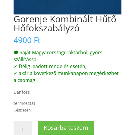
Gorenje Kombinált Hűtő
Hőfokszabályzó
4900
Ft
🚚 Saját Magyarországi raktárból, gyors
szállítással
✓ Délig leadott rendelés esetén,
✓ akár a következő munkanapon megérkezhet
a csomag
Danfoss
termosztát
Készleten
Gorenje
Kosárba teszem
Kombinált