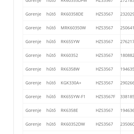
Gorenje
hűtő
RK60355DFW
HZS3567
27218
Gorenje
hűtő
RK60358DE
HZS3567
23202
Gorenje
hűtő
MRK60350W
HZS3567
25064
Gorenje
hűtő
RK65SYW
HZS3567
27621
Gorenje
hűtő
RK60352
HZS3567
18088
Gorenje
hűtő
RK6358W
HZS3567
19463
Gorenje
hűtő
KGK330A+
HZS3567
29026
Gorenje
hűtő
RK65SYW-F1
HZS3567F
33818
Gorenje
hűtő
RK6358E
HZS3567
19463
Gorenje
hűtő
RK60352DW
HZS3567
23506