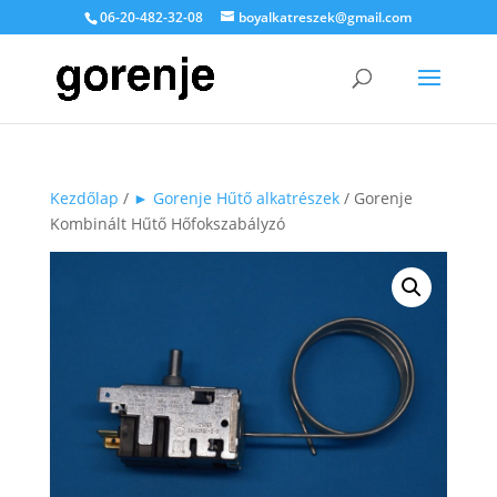
06-20-482-32-08
boyalkatreszek@gmail.com
Kezdőlap
/
► Gorenje Hűtő alkatrészek
/ Gorenje
Kombinált Hűtő Hőfokszabályzó