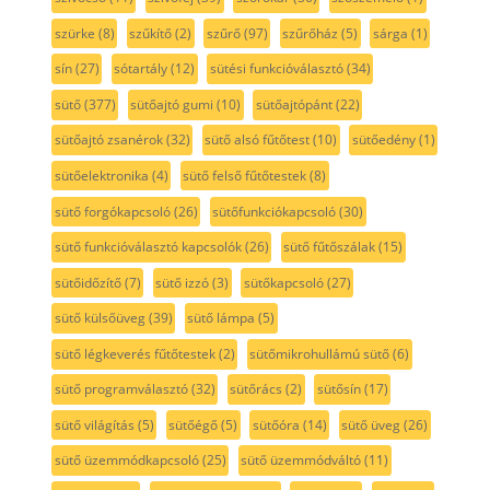
szürke
(8)
szűkítő
(2)
szűrő
(97)
szűrőház
(5)
sárga
(1)
sín
(27)
sótartály
(12)
sütési funkcióválasztó
(34)
sütő
(377)
sütőajtó gumi
(10)
sütőajtópánt
(22)
sütőajtó zsanérok
(32)
sütő alsó fűtőtest
(10)
sütőedény
(1)
sütőelektronika
(4)
sütő felső fűtőtestek
(8)
sütő forgókapcsoló
(26)
sütőfunkciókapcsoló
(30)
sütő funkcióválasztó kapcsolók
(26)
sütő fűtőszálak
(15)
sütőidőzítő
(7)
sütő izzó
(3)
sütőkapcsoló
(27)
sütő külsőüveg
(39)
sütő lámpa
(5)
sütő légkeverés fűtőtestek
(2)
sütőmikrohullámú sütő
(6)
sütő programválasztó
(32)
sütőrács
(2)
sütősín
(17)
sütő világítás
(5)
sütőégő
(5)
sütőóra
(14)
sütő üveg
(26)
sütő üzemmódkapcsoló
(25)
sütő üzemmódváltó
(11)