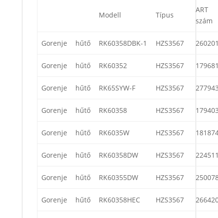
ART
Modell
Típus
szám
Gorenje
hűtő
RK60358DBK-1
HZS3567
26020
Gorenje
hűtő
RK60352
HZS3567
17968
Gorenje
hűtő
RK65SYW-F
HZS3567
27794
Gorenje
hűtő
RK60358
HZS3567
17940
Gorenje
hűtő
RK6035W
HZS3567
18187
Gorenje
hűtő
RK60358DW
HZS3567
22451
Gorenje
hűtő
RK60355DW
HZS3567
25007
Gorenje
hűtő
RK60358HEC
HZS3567
26642