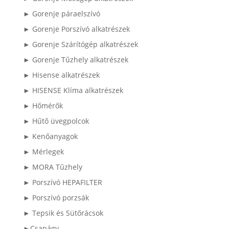
► Gorenje páraelszívó
► Gorenje Porszívó alkatrészek
► Gorenje Szárítógép alkatrészek
► Gorenje Tűzhely alkatrészek
► Hisense alkatrészek
► HISENSE Klíma alkatrészek
► Hőmérők
► Hűtő üvegpolcok
► Kenőanyagok
► Mérlegek
► MORA Tűzhely
► Porszívó HEPAFILTER
► Porszívó porzsák
► Tepsik és Sütőrácsok
►Csapágy