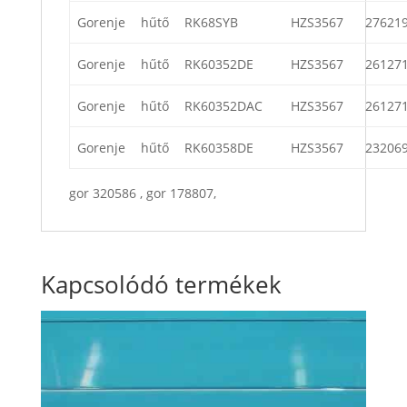
Gorenje
hűtő
RK68SYB
HZS3567
27621
Gorenje
hűtő
RK60352DE
HZS3567
26127
Gorenje
hűtő
RK60352DAC
HZS3567
26127
Gorenje
hűtő
RK60358DE
HZS3567
23206
gor 320586 , gor 178807,
Kapcsolódó termékek