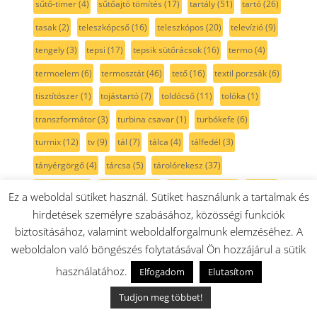
sűtő-timer
(4)
sűtőajtó tömítés
(17)
tartály
(51)
tartó
(26)
tasak
(2)
teleszkópcső
(16)
teleszkópos
(20)
televízió
(9)
tengely
(3)
tepsi
(17)
tepsik sütőrácsok
(16)
termo
(4)
termoelem
(6)
termosztát
(46)
tető
(16)
textil porzsák
(6)
tisztítószer
(1)
tojástartó
(7)
toldócső
(11)
tolóka
(1)
transzformátor
(3)
turbina csavar
(1)
turbókefe
(6)
turmix
(12)
tv
(9)
tál
(7)
tálca
(4)
tálfedél
(3)
tányérgörgő
(4)
tárcsa
(5)
tárolórekesz
(37)
távirányító
(9)
távkapcsoló
(9)
távtartó gyűrű
(1)
tévé
(8)
Ez a weboldal sütiket használ. Sütiket használunk a tartalmak és
tölcsér
(1)
töltő
(8)
tömszelence
(1)
tömítés
(67)
hirdetések személyre szabásához, közösségi funkciók
biztosításához, valamint weboldalforgalmunk elemzéséhez. A
tömítőgyűrű
(6)
tömőrúd
(1)
tüske
(2)
weboldalon való böngészés folytatásával Ön hozzájárul a sütik
tüzhely külsőüveg
(31)
tűzhely
(563)
használatához.
Elfogadom
Elutasítom
tűzhelyforgatógomb
(22)
univerzális
(4)
v-szíj
(11)
Tudjon meg többet!
vajtartó
(16)
ventilátor
(20)
ventilátorlapát
(2)