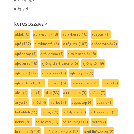
►Egyéb
Keresőszavak
ablak
(6)
ablakgumi
(18)
ablakkeret
(16)
adapter
(1)
ajtó
(137)
ajtóbimetál
(6)
ajtógumi
(102)
ajtóhatároló
(2)
ajtóhorog
(4)
ajtókampó
(4)
ajtókapcsoló
(18)
ajtókeret
(18)
ajtónyitás érzékelő
(6)
ajtónyitó
(49)
ajtópolc
(122)
ajtóretesz
(13)
ajtórögzítő
(1)
ajtótartozék
(205)
ajtózár
(34)
ajtó érzékelő
(9)
akku
(12)
akril
(1)
alj
(1)
alsó
(33)
aluminium
(5)
alátét
(7)
anya
(7)
anód
(4)
aprító
(11)
aquastop
(4)
aszaló
(1)
bal oldali
(15)
befogó
(1)
befolyócső
(5)
bekötődoboz
(9)
belső
(30)
belső cső
(11)
belső üveg
(17)
betét
(7)
beépíthető
(14)
beépítési készlet
(12)
beőblítőszelep
(2)