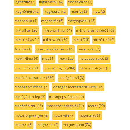
légtisztító
(2)
lúgszivattyú
(4)
macsakszőr
(1)
maghőmérő
(2)
magnetron
(2)
matrica
(3)
matt
(2)
mechanika
(4)
meghajtás
(6)
meghajtószíj
(18)
mikrofilter
(20)
mikrohullámú
(61)
mikrohullámú sütő
(108)
mikroszálas
(1)
mikroszűrő
(20)
mikró
(26)
mikró izzó
(6)
MixBox
(1)
mixergép alkatrész
(14)
mixer szár
(7)
mobil klíma
(4)
mop
(1)
mora
(22)
morzsaporszívó
(3)
morzsatálca
(1)
mosogatógép
(204)
mososzaritogep
(5)
mosógép alkatrész
(280)
mosógépcső
(3)
mosógép fűtőszál
(7)
Mosógép leeresztő szivattyú
(6)
mosógépszelep
(3)
mosógépszénkefe
(9)
mosógép szíj
(18)
mosószer adagoló
(21)
motor
(29)
motorforgótányér
(2)
motorkefe
(7)
motortartó
(1)
mágnes
(3)
mágneses
(2)
mágnesgumi
(78)