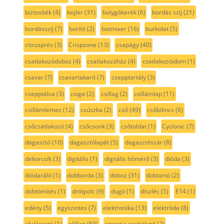
biztosíték
(4)
bojler
(31)
bolygókerék
(6)
bordás szíj
(21)
bordásszíj
(7)
borító
(2)
botmixer
(16)
burkolat
(5)
citrusprés
(3)
Crispzone
(13)
csapágy
(40)
csatlakozódoboz
(4)
csatlakozóház
(4)
csatlakozóidom
(1)
csavar
(7)
csavartakaró
(7)
csepptartály
(3)
csepptálca
(3)
csiga
(2)
csillag
(2)
csillámlap
(11)
csillámlemez
(12)
csúszka
(2)
cső
(49)
csőbilincs
(6)
csőcsatlakozó
(4)
csőcsonk
(3)
csőtoldat
(1)
Cyclonic
(7)
dagasztó
(10)
dagasztólapát
(5)
dagasztószár
(8)
dekorcsík
(3)
digitális
(1)
digitális hőmérő
(3)
dióda
(3)
diódaráló
(1)
dobborda
(3)
doboz
(31)
dobtartó
(2)
dobtömítés
(1)
drótpolc
(9)
dugó
(1)
díszléc
(5)
E14
(1)
edény
(5)
egyszintes
(7)
elektronika
(13)
elektróda
(8)