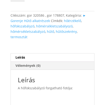
Hűtő
Hőfokszabályzó
mennyiség
Cikkszám:
gor 320586 , gor 178807,
Kategória:
►
Gorenje Hűtő alkatrészek
Címkék:
hőérzékelő
,
hőfokszabályzó
,
hőmérsékletszabályozó
,
hőmérsékletszabályzó
,
hűtő
,
hűtőszekrény
,
termosztát
Leírás
Vélemények (0)
Leírás
A hőfokszabályzó forgatható fotója: