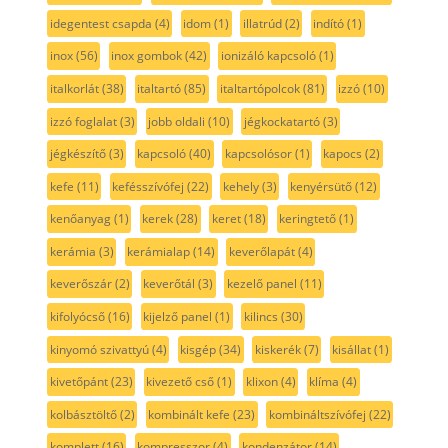
idegentest csapda
(4)
idom
(1)
illatrúd
(2)
indító
(1)
inox
(56)
inox gombok
(42)
ionizáló kapcsoló
(1)
italkorlát
(38)
italtartó
(85)
italtartópolcok
(81)
izzó
(10)
izzó foglalat
(3)
jobb oldali
(10)
jégkockatartó
(3)
jégkészítő
(3)
kapcsoló
(40)
kapcsolósor
(1)
kapocs
(2)
kefe
(11)
kefésszívófej
(22)
kehely
(3)
kenyérsütő
(12)
kenőanyag
(1)
kerek
(28)
keret
(18)
keringtető
(1)
kerámia
(3)
kerámialap
(14)
keverőlapát
(4)
keverőszár
(2)
keverőtál
(3)
kezelő panel
(11)
kifolyócső
(16)
kijelző panel
(1)
kilincs
(30)
kinyomó szivattyú
(4)
kisgép
(34)
kiskerék
(7)
kisállat
(1)
kivetőpánt
(23)
kivezető cső
(1)
klixon
(4)
klíma
(4)
kolbásztöltő
(2)
kombinált kefe
(23)
kombináltszívófej
(22)
komplett
(16)
kompresszor
(4)
kondenzátor
(14)