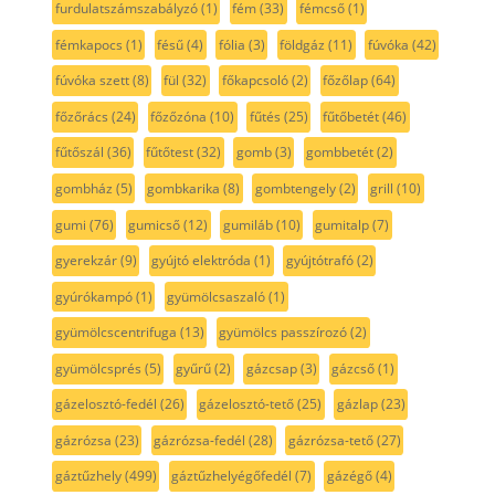
furdulatszámszabályzó
(1)
fém
(33)
fémcső
(1)
fémkapocs
(1)
fésű
(4)
fólia
(3)
földgáz
(11)
fúvóka
(42)
fúvóka szett
(8)
fül
(32)
főkapcsoló
(2)
főzőlap
(64)
főzőrács
(24)
főzőzóna
(10)
fűtés
(25)
fűtőbetét
(46)
fűtőszál
(36)
fűtőtest
(32)
gomb
(3)
gombbetét
(2)
gombház
(5)
gombkarika
(8)
gombtengely
(2)
grill
(10)
gumi
(76)
gumicső
(12)
gumiláb
(10)
gumitalp
(7)
gyerekzár
(9)
gyújtó elektróda
(1)
gyújtótrafó
(2)
gyúrókampó
(1)
gyümölcsaszaló
(1)
gyümölcscentrifuga
(13)
gyümölcs passzírozó
(2)
gyümölcsprés
(5)
gyűrű
(2)
gázcsap
(3)
gázcső
(1)
gázelosztó-fedél
(26)
gázelosztó-tető
(25)
gázlap
(23)
gázrózsa
(23)
gázrózsa-fedél
(28)
gázrózsa-tető
(27)
gáztűzhely
(499)
gáztűzhelyégőfedél
(7)
gázégő
(4)