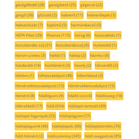
gázégőfedél
(28)
gázégőtető
(25)
gégecső
(22)
görgő
(36)
gőzsütő
(2)
habverő
(11)
habverőlapát
(3)
habverőszár
(7)
hajtómű
(5)
harmonikacső
(5)
HEPA Filter
(39)
Hisense
(115)
horog
(6)
hosszabítás
(1)
hosszbordás szíj
(21)
hosszbordásszíj
(6)
hurkatöltő
(1)
három szintes
(3)
hátfal
(1)
hátlap
(2)
házrész
(6)
húsdaráló
(14)
húshőmérő
(3)
hüvely
(2)
hőcserélő
(2)
hőelem
(1)
hőfokszabályzó
(48)
hőkorlátozó
(3)
hőmérsékletszabályozó
(13)
hőmérsékletszabályzó
(15)
hőmérő
(8)
hőállógumi
(9)
hőálló izzó
(4)
hőállóüveg
(18)
hőérzékelő
(17)
hűtő
(634)
hűtőajtó-tartozék
(69)
hűtőajtó fogantyúk
(23)
hűtőajtógumi
(77)
hűtőajtógumik
(46)
hűtőajtópolc
(66)
hűtőajtótömítés
(76)
hűtő hőmérő
(2)
hűtőszekrény
(345)
hűtő üvegpolcok
(85)