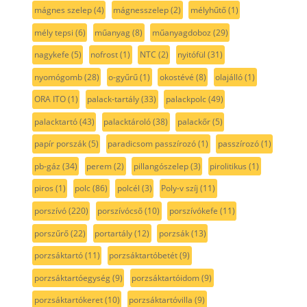
mágnes szelep
(4)
mágnesszelep
(2)
mélyhűtő
(1)
mély tepsi
(6)
műanyag
(8)
műanyagdoboz
(29)
nagykefe
(5)
nofrost
(1)
NTC
(2)
nyitófül
(31)
nyomógomb
(28)
o-gyűrű
(1)
okostévé
(8)
olajálló
(1)
ORA ITO
(1)
palack-tartály
(33)
palackpolc
(49)
palacktartó
(43)
palacktároló
(38)
palackőr
(5)
papír porszák
(5)
paradicsom passzírozó
(1)
passzírozó
(1)
pb-gáz
(34)
perem
(2)
pillangószelep
(3)
pirolitikus
(1)
piros
(1)
polc
(86)
polcél
(3)
Poly-v szíj
(11)
porszívó
(220)
porszívócső
(10)
porszívókefe
(11)
porszűrő
(22)
portartály
(12)
porzsák
(13)
porzsáktartó
(11)
porzsáktartóbetét
(9)
porzsáktartóegység
(9)
porzsáktartóidom
(9)
porzsáktartókeret
(10)
porzsáktartóvilla
(9)