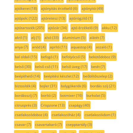
ajtókeret
(18)
ajtónyitás érzékelő
(6)
ajtónyitó
(49)
ajtópolc
(122)
ajtóretesz
(13)
ajtórögzítő
(1)
ajtótartozék
(205)
ajtózár
(34)
ajtó érzékelő
(9)
akku
(12)
akril
(1)
alj
(1)
alsó
(33)
aluminium
(5)
alátét
(7)
anya
(7)
anód
(4)
aprító
(11)
aquastop
(4)
aszaló
(1)
bal oldali
(15)
befogó
(1)
befolyócső
(5)
bekötődoboz
(9)
belső
(30)
belső cső
(11)
belső üveg
(17)
betét
(7)
beépíthető
(14)
beépítési készlet
(12)
beőblítőszelep
(2)
biztosíték
(4)
bojler
(31)
bolygókerék
(6)
bordás szíj
(21)
bordásszíj
(7)
borító
(2)
botmixer
(16)
burkolat
(5)
citrusprés
(3)
Crispzone
(13)
csapágy
(40)
csatlakozódoboz
(4)
csatlakozóház
(4)
csatlakozóidom
(1)
csavar
(7)
csavartakaró
(7)
csepptartály
(3)