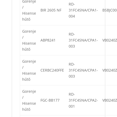
Gorenje
RD-
/
BIR 2605 NF
31FC4SNA/CPA1-
BSBJC00
Hisense
004
hűtő
Gorenje
RD-
/
ABP8241
31FC4SNA/CPA1-
VB0240Z
Hisense
003
hűtő
Gorenje
RD-
/
CERBC240FFE
31FC4SNA/CPA1-
VB0240Z
Hisense
003
hűtő
Gorenje
RD-
/
FGC-BB177
31FC4SNA/CPA2-
VB0240Z
Hisense
001
hűtő