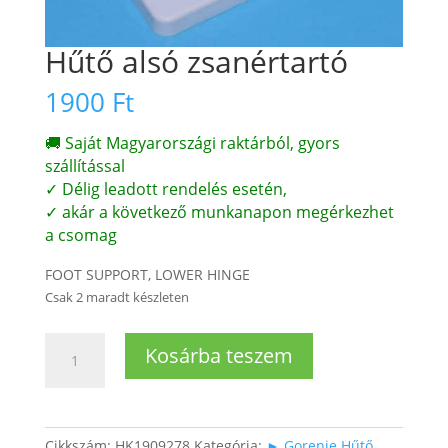
Hűtő alsó zsanértartó
1900
Ft
🚚 Saját Magyarországi raktárból, gyors
szállítással
✓ Délig leadott rendelés esetén,
✓ akár a következő munkanapon megérkezhet
a csomag
FOOT SUPPORT, LOWER HINGE
Csak 2 maradt készleten
Hűtő
Kosárba teszem
alsó
zsanértartó
mennyiség
Cikkszám:
HK1909278
Kategória:
► Gorenje Hűtő