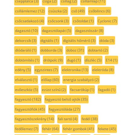
csepptálca
(3)
csiga
(2)
csillag
(2)
csillámlap
(11)
csillámlemez
(12)
csúszka
(2)
cső
(49)
csőbilincs
(6)
csőcsatlakozó
(4)
csőcsonk
(3)
csőtoldat
(1)
Cyclonic
(7)
dagasztó
(10)
dagasztólapát
(5)
dagasztószár
(8)
dekorcsík
(3)
digitális
(1)
digitális hőmérő
(3)
dióda
(3)
diódaráló
(1)
dobborda
(3)
doboz
(31)
dobtartó
(2)
dobtömítés
(1)
drótpolc
(9)
dugó
(1)
díszléc
(5)
E14
(1)
edény
(5)
egyszintes
(7)
elektronika
(13)
elektróda
(8)
elválasztó
(1)
előlap
(60)
energia szabályzó
(2)
evőeszköz
(5)
ezüst színű
(2)
facsarókúp
(1)
fagadó
(1)
fagyasztó
(182)
fagyasztó belső ajtók
(35)
fagyasztófiók
(45)
fagyasztóláda
(27)
fagyasztószekrény
(14)
fali tartó
(4)
fedél
(38)
fedőlemez
(7)
fehér
(64)
fehér gombok
(41)
fekete
(45)