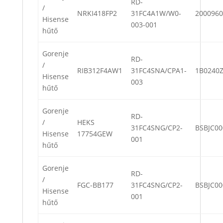
RD-
/
NRKI418FP2
31FC4A1W/W0-
2000960
Hisense
003-001
hűtő
Gorenje
RD-
/
RIB312F4AW1
31FC4SNA/CPA1-
1B0240Z
Hisense
003
hűtő
Gorenje
RD-
/
HEKS
31FC4SNG/CP2-
BSBJC00
Hisense
17754GEW
001
hűtő
Gorenje
RD-
/
FGC-BB177
31FC4SNG/CP2-
BSBJC00
Hisense
001
hűtő