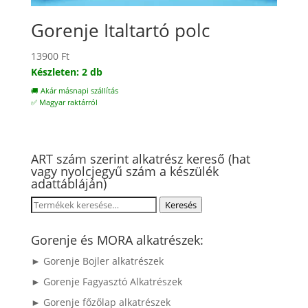
Gorenje Italtartó polc
13900
Ft
Készleten: 2 db
🚚 Akár másnapi szállítás
✅ Magyar raktárról
ART szám szerint alkatrész kereső (hat
vagy nyolcjegyű szám a készülék
adattábláján)
Keresés
Keresés
a
következőre:
Gorenje és MORA alkatrészek:
► Gorenje Bojler alkatrészek
► Gorenje Fagyasztó Alkatrészek
► Gorenje főzőlap alkatrészek