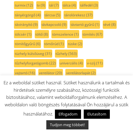
turmix
(12)
tv
(9)
tál
(7)
tálca
(4)
tálfedél
(3)
tányérgörgő
(4)
tárcsa
(5)
tárolórekesz
(37)
távirányító
(9)
távkapcsoló
(9)
távtartó gyűrű
(1)
tévé
(8)
tölcsér
(1)
töltő
(8)
tömszelence
(1)
tömítés
(67)
tömítőgyűrű
(6)
tömőrúd
(1)
tüske
(2)
tüzhely külsőüveg
(31)
tűzhely
(563)
tűzhelyforgatógomb
(22)
univerzális
(4)
v-szíj
(11)
vajtartó
(16)
ventilátor
(20)
ventilátorlapát
(2)
Ez a weboldal sütiket használ. Sütiket használunk a tartalmak és
vezeték
(10)
vezetékdoboz
(4)
vezeték nélküli
(8)
hirdetések személyre szabásához, közösségi funkciók
vezető cső
(2)
villanytűzhely
(32)
biztosításához, valamint weboldalforgalmunk elemzéséhez. A
villanytűzhelyforgatógomb
(3)
villanytűzhely kapcsoló
(11)
weboldalon való böngészés folytatásával Ön hozzájárul a sütik
világítás
(16)
visszajelző
(11)
Vitaway
(1)
vákuum
(2)
használatához.
Elfogadom
Elutasítom
vászonzsák
(2)
végzáró
(3)
vízadagoló
(2)
vízcső
(3)
Tudjon meg többet!
vízforraló
(4)
vízkőmentesítő
(1)
vízkőtelenítő
(1)