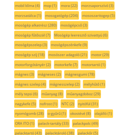
mobil klíma
(4)
mop
(1)
mora
(22)
morzsaporszívó
(3)
morzsatálca
(1)
mosogatógép
(204)
mososzaritogep
(5)
mosógép alkatrész
(280)
mosógépcső
(3)
mosógép fűtőszál
(7)
Mosógép leeresztő szivattyú
(6)
mosógépszelep
(3)
mosógépszénkefe
(9)
mosógép szíj
(18)
mosószer adagoló
(21)
motor
(29)
motorforgótányér
(2)
motorkefe
(7)
motortartó
(1)
mágnes
(3)
mágneses
(2)
mágnesgumi
(78)
mágnes szelep
(4)
mágnesszelep
(2)
mélyhűtő
(1)
mély tepsi
(6)
műanyag
(8)
műanyagdoboz
(29)
nagykefe
(5)
nofrost
(1)
NTC
(2)
nyitófül
(31)
nyomógomb
(28)
o-gyűrű
(1)
okostévé
(8)
olajálló
(1)
ORA ITO
(1)
palack-tartály
(33)
palackpolc
(49)
palacktartó
(43)
palacktároló
(38)
palackőr
(5)