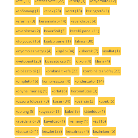
kefe
(11)
kefésszívófej
(22)
kehely
(3)
kenyérsütő
(12)
kenőanyag
(1)
kerek
(28)
keret
(18)
keringtető
(1)
kerámia
(3)
kerámialap
(14)
keverőlapát
(4)
keverőszár
(2)
keverőtál
(3)
kezelő panel
(11)
kifolyócső
(16)
kijelző panel
(1)
kilincs
(30)
kinyomó szivattyú
(4)
kisgép
(34)
kiskerék
(7)
kisállat
(1)
kivetőpánt
(23)
kivezető cső
(1)
klixon
(4)
klíma
(4)
kolbásztöltő
(2)
kombinált kefe
(23)
kombináltszívófej
(22)
komplett
(16)
kompresszor
(4)
kondenzátor
(14)
konyhai mérleg
(1)
korlát
(6)
koronafűtés
(3)
koszorú fűtőszál
(3)
kosár
(34)
kosársín
(3)
kupak
(5)
kuplung
(8)
kutyaszőr
(1)
kábel
(9)
kábeldob
(1)
kávédaráló
(3)
kávéfőző
(1)
kémény
(1)
kés
(16)
késtisztító
(1)
készlet
(38)
kétszintes
(4)
kézimixer
(5)