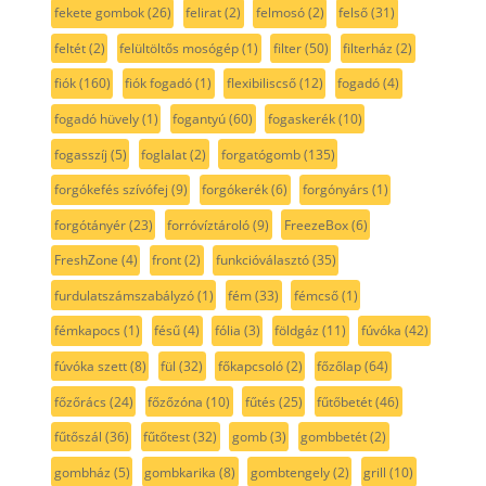
fekete gombok
(26)
felirat
(2)
felmosó
(2)
felső
(31)
feltét
(2)
felültöltős mosógép
(1)
filter
(50)
filterház
(2)
fiók
(160)
fiók fogadó
(1)
flexibiliscső
(12)
fogadó
(4)
fogadó hüvely
(1)
fogantyú
(60)
fogaskerék
(10)
fogasszíj
(5)
foglalat
(2)
forgatógomb
(135)
forgókefés szívófej
(9)
forgókerék
(6)
forgónyárs
(1)
forgótányér
(23)
forróvíztároló
(9)
FreezeBox
(6)
FreshZone
(4)
front
(2)
funkcióválasztó
(35)
furdulatszámszabályzó
(1)
fém
(33)
fémcső
(1)
fémkapocs
(1)
fésű
(4)
fólia
(3)
földgáz
(11)
fúvóka
(42)
fúvóka szett
(8)
fül
(32)
főkapcsoló
(2)
főzőlap
(64)
főzőrács
(24)
főzőzóna
(10)
fűtés
(25)
fűtőbetét
(46)
fűtőszál
(36)
fűtőtest
(32)
gomb
(3)
gombbetét
(2)
gombház
(5)
gombkarika
(8)
gombtengely
(2)
grill
(10)