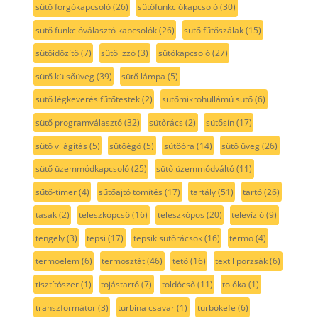
sütő forgókapcsoló
(26)
sütőfunkciókapcsoló
(30)
sütő funkcióválasztó kapcsolók
(26)
sütő fűtőszálak
(15)
sütőidőzítő
(7)
sütő izzó
(3)
sütőkapcsoló
(27)
sütő külsőüveg
(39)
sütő lámpa
(5)
sütő légkeverés fűtőtestek
(2)
sütőmikrohullámú sütő
(6)
sütő programválasztó
(32)
sütőrács
(2)
sütősín
(17)
sütő világítás
(5)
sütőégő
(5)
sütőóra
(14)
sütő üveg
(26)
sütő üzemmódkapcsoló
(25)
sütő üzemmódváltó
(11)
sűtő-timer
(4)
sűtőajtó tömítés
(17)
tartály
(51)
tartó
(26)
tasak
(2)
teleszkópcső
(16)
teleszkópos
(20)
televízió
(9)
tengely
(3)
tepsi
(17)
tepsik sütőrácsok
(16)
termo
(4)
termoelem
(6)
termosztát
(46)
tető
(16)
textil porzsák
(6)
tisztítószer
(1)
tojástartó
(7)
toldócső
(11)
tolóka
(1)
transzformátor
(3)
turbina csavar
(1)
turbókefe
(6)