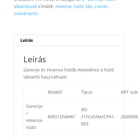
alkatrészek
Címkék:
Hisense
,
hűtő
,
láb
,
zsanér
,
zsanértartó
Leírás
Leírás
Gorenje és Hisense hűtők melyekhez a hűtő
lábtartó használható:
Modell
Típus
ART sz
Gorenje
RD-
/
RIB312F4AW1
31FC4SNA/CPA1-
2000096
Hisense
003
hűtő