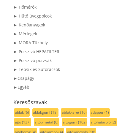
► Hőmérők
► Hűtő üvegpolcok
► Kenőanyagok
► Mérlegek
► MORA Tűzhely
► Porszívó HEPAFILTER
► Porszívó porzsák
► Tepsik és Sütőrácsok
►Csapágy
►Egyéb
Keresőszavak
ablak
(6)
ablakgumi
(18)
ablakkeret
(16)
adapter
(1)
ajtó
(137)
ajtóbimetál
(6)
ajtógumi
(102)
ajtóhatároló
(2)
ajtóhorog
(4)
ajtókampó
(4)
ajtókapcsoló
(18)