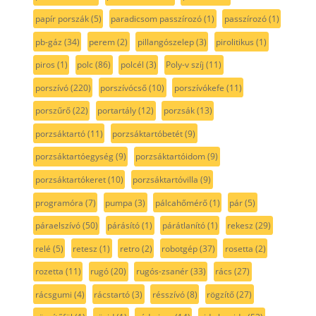
papír porszák
(5)
paradicsom passzírozó
(1)
passzírozó
(1)
pb-gáz
(34)
perem
(2)
pillangószelep
(3)
pirolitikus
(1)
piros
(1)
polc
(86)
polcél
(3)
Poly-v szíj
(11)
porszívó
(220)
porszívócső
(10)
porszívókefe
(11)
porszűrő
(22)
portartály
(12)
porzsák
(13)
porzsáktartó
(11)
porzsáktartóbetét
(9)
porzsáktartóegység
(9)
porzsáktartóidom
(9)
porzsáktartókeret
(10)
porzsáktartóvilla
(9)
programóra
(7)
pumpa
(3)
pálcahőmérő
(1)
pár
(5)
páraelszívó
(50)
párásító
(1)
párátlanító
(1)
rekesz
(29)
relé
(5)
retesz
(1)
retro
(2)
robotgép
(37)
rosetta
(2)
rozetta
(11)
rugó
(20)
rugós-zsanér
(33)
rács
(27)
rácsgumi
(4)
rácstartó
(3)
résszívó
(8)
rögzítő
(27)