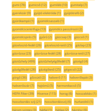
gumi
(76)
gumicső
(12)
gumiláb
(10)
gumitalp
(7)
gyerekzár
(9)
gyújtó elektróda
(1)
gyújtótrafó
(2)
gyúrókampó
(1)
gyümölcsaszaló
(1)
gyümölcscentrifuga
(13)
gyümölcs passzírozó
(2)
gyümölcsprés
(5)
gyűrű
(2)
gázcsap
(3)
gázcső
(1)
gázelosztó-fedél
(26)
gázelosztó-tető
(25)
gázlap
(23)
gázrózsa
(23)
gázrózsa-fedél
(28)
gázrózsa-tető
(27)
gáztűzhely
(499)
gáztűzhelyégőfedél
(7)
gázégő
(4)
gázégőfedél
(28)
gázégőtető
(25)
gégecső
(22)
görgő
(36)
gőzsütő
(2)
habverő
(11)
habverőlapát
(3)
habverőszár
(7)
hajtómű
(5)
harmonikacső
(5)
HEPA Filter
(39)
Hisense
(115)
horog
(6)
hosszabítás
(1)
hosszbordás szíj
(21)
hosszbordásszíj
(6)
hurkatöltő
(1)
három szintes
(3)
hátfal
(1)
hátlap
(2)
házrész
(6)