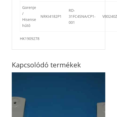
Gorenje
RD-
/
NRKI4182P1
31FC4SNA/CP1-
VB0240Z
Hisense
001
hűtő
HK1909278
Kapcsolódó termékek