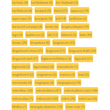
körfütés
(8)
körfűtőbetét
(5)
kör fűtőbetét
(5)
körfűtőszál
(6)
középső
(9)
külső
(27)
laposszíj
(19)
lapos tepsi
(5)
lassúprés
(6)
led
(14)
LedVision
(2)
leeresztő szivattyú
(4)
lemez
(6)
lengéscsillapító
(10)
logo
(3)
lyuktárcsa
(2)
láb
(12)
lábtartó
(2)
láda
(30)
lámpa
(28)
lámpabúra
(8)
lángelosztó
(23)
lángelosztó-rózsa
(21)
lángosztó
(21)
lángosztó-fedél
(29)
lángosztó-tető
(27)
légkeverésfűtőtest
(3)
légszűrő
(21)
légtisztító
(2)
lúgszivattyú
(4)
macsakszőr
(1)
maghőmérő
(2)
magnetron
(2)
matrica
(3)
matt
(2)
mechanika
(4)
meghajtás
(6)
meghajtószíj
(18)
mikrofilter
(20)
mikrohullámú
(61)
mikrohullámú sütő
(108)
mikroszálas
(1)
mikroszűrő
(20)
mikró
(26)
mikró izzó
(6)
MixBox
(1)
mixergép alkatrész
(14)
mixer szár
(7)