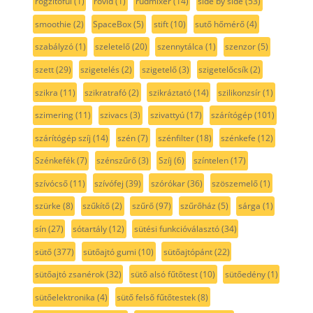
rögzítőfül
(1)
rövid
(1)
rúdmixer
(14)
side by side
(53)
smoothie
(2)
SpaceBox
(5)
stift
(10)
sutő hőmérő
(4)
szabályzó
(1)
szeletelő
(20)
szennytálca
(1)
szenzor
(5)
szett
(29)
szigetelés
(2)
szigetelő
(3)
szigetelőcsík
(2)
szikra
(11)
szikratrafó
(2)
szikráztató
(14)
szilikonzsír
(1)
szimering
(11)
szivacs
(3)
szivattyú
(17)
szárítógép
(101)
szárítógép szíj
(14)
szén
(7)
szénfilter
(18)
szénkefe
(12)
Szénkefék
(7)
szénszűrő
(3)
Szíj
(6)
színtelen
(17)
szívócső
(11)
szívófej
(39)
szórókar
(36)
szöszemelő
(1)
szürke
(8)
szűkítő
(2)
szűrő
(97)
szűrőház
(5)
sárga
(1)
sín
(27)
sótartály
(12)
sütési funkcióválasztó
(34)
sütő
(377)
sütőajtó gumi
(10)
sütőajtópánt
(22)
sütőajtó zsanérok
(32)
sütő alsó fűtőtest
(10)
sütőedény
(1)
sütőelektronika
(4)
sütő felső fűtőtestek
(8)