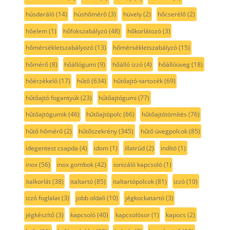
húsdaráló
(14)
húshőmérő
(3)
hüvely
(2)
hőcserélő
(2)
hőelem
(1)
hőfokszabályzó
(48)
hőkorlátozó
(3)
hőmérsékletszabályozó
(13)
hőmérsékletszabályzó
(15)
hőmérő
(8)
hőállógumi
(9)
hőálló izzó
(4)
hőállóüveg
(18)
hőérzékelő
(17)
hűtő
(634)
hűtőajtó-tartozék
(69)
hűtőajtó fogantyúk
(23)
hűtőajtógumi
(77)
hűtőajtógumik
(46)
hűtőajtópolc
(66)
hűtőajtótömítés
(76)
hűtő hőmérő
(2)
hűtőszekrény
(345)
hűtő üvegpolcok
(85)
idegentest csapda
(4)
idom
(1)
illatrúd
(2)
indító
(1)
inox
(56)
inox gombok
(42)
ionizáló kapcsoló
(1)
italkorlát
(38)
italtartó
(85)
italtartópolcok
(81)
izzó
(10)
izzó foglalat
(3)
jobb oldali
(10)
jégkockatartó
(3)
jégkészítő
(3)
kapcsoló
(40)
kapcsolósor
(1)
kapocs
(2)