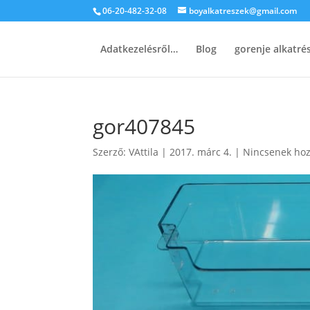
06-20-482-32-08
boyalkatreszek@gmail.com
Adatkezelésről…
Blog
gorenje alkatr
gor407845
Szerző:
VAttila
|
2017. márc 4.
|
Nincsenek hoz