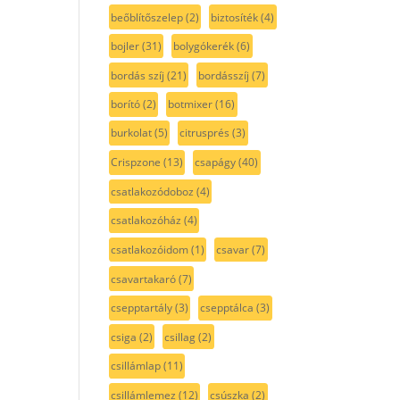
beőblítőszelep
(2)
biztosíték
(4)
bojler
(31)
bolygókerék
(6)
bordás szíj
(21)
bordásszíj
(7)
borító
(2)
botmixer
(16)
burkolat
(5)
citrusprés
(3)
Crispzone
(13)
csapágy
(40)
csatlakozódoboz
(4)
csatlakozóház
(4)
csatlakozóidom
(1)
csavar
(7)
csavartakaró
(7)
csepptartály
(3)
csepptálca
(3)
csiga
(2)
csillag
(2)
csillámlap
(11)
csillámlemez
(12)
csúszka
(2)