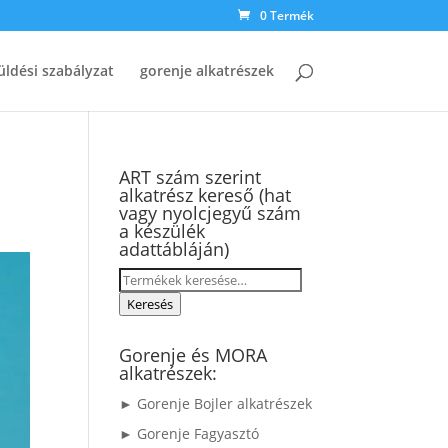
0 Termék
üldési szabályzat
gorenje alkatrészek
ART szám szerint
alkatrész kereső (hat
vagy nyolcjegyű szám
a készülék
adattábláján)
Keresés
a
Keresés
következőre:
Gorenje és MORA
alkatrészek:
► Gorenje Bojler alkatrészek
► Gorenje Fagyasztó