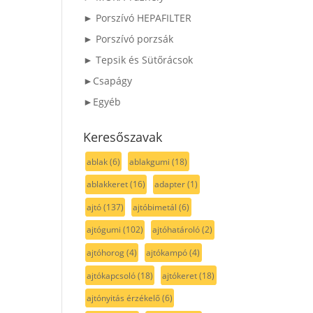
► Porszívó HEPAFILTER
► Porszívó porzsák
► Tepsik és Sütőrácsok
►Csapágy
►Egyéb
Keresőszavak
ablak
(6)
ablakgumi
(18)
ablakkeret
(16)
adapter
(1)
ajtó
(137)
ajtóbimetál
(6)
ajtógumi
(102)
ajtóhatároló
(2)
ajtóhorog
(4)
ajtókampó
(4)
ajtókapcsoló
(18)
ajtókeret
(18)
ajtónyitás érzékelő
(6)