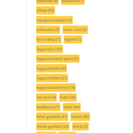
elektróda
(8)
elválasztó
(1)
előlap
(60)
energia szabályzó
(2)
evőeszköz
(5)
ezüst színű
(2)
facsarókúp
(1)
fagadó
(1)
fagyasztó
(182)
fagyasztó belső ajtók
(35)
fagyasztófiók
(45)
fagyasztóláda
(27)
fagyasztószekrény
(14)
fali tartó
(4)
fedél
(38)
fedőlemez
(7)
fehér
(64)
fehér gombok
(41)
fekete
(45)
fekete gombok
(26)
felirat
(2)