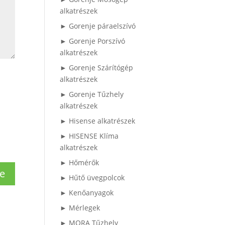
alkatrészek
► Gorenje páraelszívó
► Gorenje Porszívó
alkatrészek
► Gorenje Szárítógép
alkatrészek
► Gorenje Tűzhely
alkatrészek
► Hisense alkatrészek
► HISENSE Klíma
alkatrészek
► Hőmérők
► Hűtő üvegpolcok
► Kenőanyagok
► Mérlegek
► MORA Tűzhely