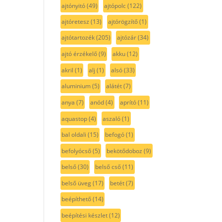
ajtónyitó
(49)
ajtópolc
(122)
ajtóretesz
(13)
ajtórögzítő
(1)
ajtótartozék
(205)
ajtózár
(34)
ajtó érzékelő
(9)
akku
(12)
akril
(1)
alj
(1)
alsó
(33)
aluminium
(5)
alátét
(7)
anya
(7)
anód
(4)
aprító
(11)
aquastop
(4)
aszaló
(1)
bal oldali
(15)
befogó
(1)
befolyócső
(5)
bekötődoboz
(9)
belső
(30)
belső cső
(11)
belső üveg
(17)
betét
(7)
beépíthető
(14)
beépítési készlet
(12)