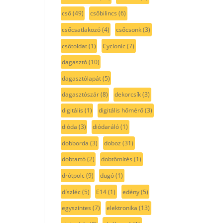
cső
(49)
csőbilincs
(6)
csőcsatlakozó
(4)
csőcsonk
(3)
csőtoldat
(1)
Cyclonic
(7)
dagasztó
(10)
dagasztólapát
(5)
dagasztószár
(8)
dekorcsík
(3)
digitális
(1)
digitális hőmérő
(3)
dióda
(3)
diódaráló
(1)
dobborda
(3)
doboz
(31)
dobtartó
(2)
dobtömítés
(1)
drótpolc
(9)
dugó
(1)
díszléc
(5)
E14
(1)
edény
(5)
egyszintes
(7)
elektronika
(13)