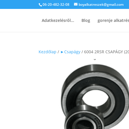
06-20-482-32-08
boyalkatreszek@gmail.com
Adatkezelésről…
Blog
gorenje alkatr
Kezdőlap
/
►Csapágy
/ 6004 2RSR CSAPÁGY (2