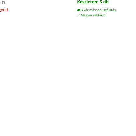
Készleten: 5 db
0
Ft
gyott
🚚 Akár másnapi szállítás
✅ Magyar raktárról