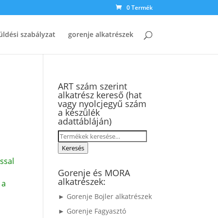
0 Termék
üldési szabályzat
gorenje alkatrészek
ART szám szerint
alkatrész kereső (hat
vagy nyolcjegyű szám
a készülék
adattábláján)
Keresés
a
Keresés
következőre:
ssal
Gorenje és MORA
alkatrészek:
 a
► Gorenje Bojler alkatrészek
► Gorenje Fagyasztó