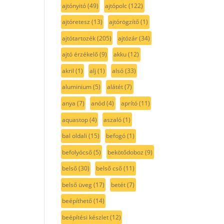
ajtónyitó
(49)
ajtópolc
(122)
ajtóretesz
(13)
ajtórögzítő
(1)
ajtótartozék
(205)
ajtózár
(34)
ajtó érzékelő
(9)
akku
(12)
akril
(1)
alj
(1)
alsó
(33)
aluminium
(5)
alátét
(7)
anya
(7)
anód
(4)
aprító
(11)
aquastop
(4)
aszaló
(1)
bal oldali
(15)
befogó
(1)
befolyócső
(5)
bekötődoboz
(9)
belső
(30)
belső cső
(11)
belső üveg
(17)
betét
(7)
beépíthető
(14)
beépítési készlet
(12)