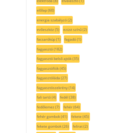
elektróda
(8)
elválasztó
(1)
előlap
(60)
energia szabályzó
(2)
evőeszköz
(5)
ezüst színű
(2)
facsarókúp
(1)
fagadó
(1)
fagyasztó
(182)
fagyasztó belső ajtók
(35)
fagyasztófiók
(45)
fagyasztóláda
(27)
fagyasztószekrény
(14)
fali tartó
(4)
fedél
(38)
fedőlemez
(7)
fehér
(64)
fehér gombok
(41)
fekete
(45)
fekete gombok
(26)
felirat
(2)