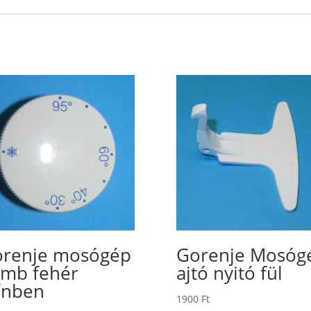
renje mosógép
Gorenje Mosóg
mb fehér
ajtó nyitó fül
ínben
1900
Ft