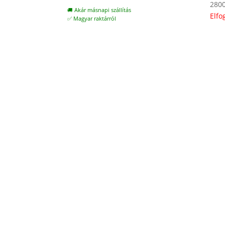
280
🚚 Akár másnapi szállítás
Elfo
✅ Magyar raktárról