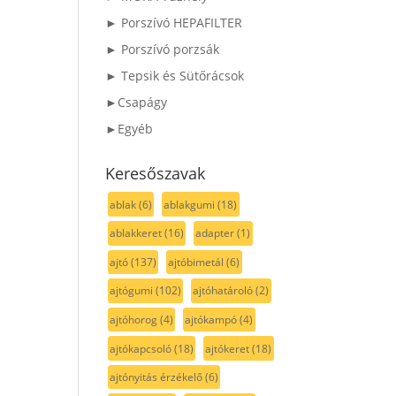
► Porszívó HEPAFILTER
► Porszívó porzsák
► Tepsik és Sütőrácsok
►Csapágy
►Egyéb
Keresőszavak
ablak
(6)
ablakgumi
(18)
ablakkeret
(16)
adapter
(1)
ajtó
(137)
ajtóbimetál
(6)
ajtógumi
(102)
ajtóhatároló
(2)
ajtóhorog
(4)
ajtókampó
(4)
ajtókapcsoló
(18)
ajtókeret
(18)
ajtónyitás érzékelő
(6)