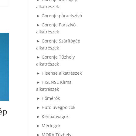
alkatrészek
► Gorenje páraelszívó
► Gorenje Porszívó
alkatrészek
► Gorenje Szárítógép
alkatrészek
► Gorenje Tűzhely
alkatrészek
► Hisense alkatrészek
► HISENSE Klíma
alkatrészek
► Hőmérők
► Hűtő üvegpolcok
ép
► Kenőanyagok
► Mérlegek
► MORA Tűzhely