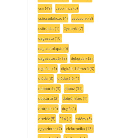
cső
(49)
csőbilincs
(6)
csőcsatlakozó
(4)
csőcsonk
(3)
csőtoldat
(1)
Cyclonic
(7)
dagasztó
(10)
dagasztólapát
(5)
dagasztószár
(8)
dekorcsík
(3)
digitális
(1)
digitális hőmérő
(3)
dióda
(3)
diódaráló
(1)
dobborda
(3)
doboz
(31)
dobtartó
(2)
dobtömítés
(1)
drótpolc
(9)
dugó
(1)
díszléc
(5)
E14
(1)
edény
(5)
egyszintes
(7)
elektronika
(13)