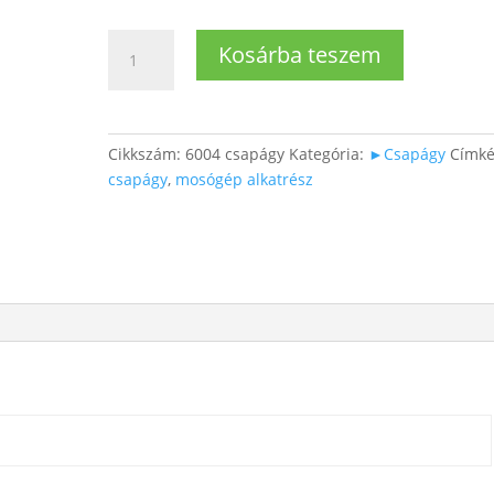
6004
Kosárba teszem
2RSR
CSAPÁGY
(20x42x12)
mennyiség
Cikkszám:
6004 csapágy
Kategória:
►Csapágy
Címké
csapágy
,
mosógép alkatrész