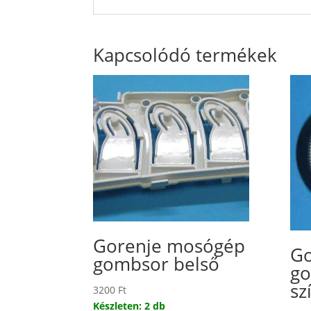
Kapcsolódó termékek
Gorenje mosógép
Go
gombsor belső
go
sz
3200
Ft
Készleten: 2 db