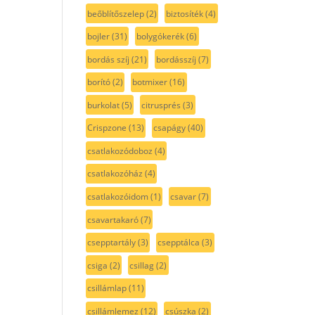
beőblítőszelep
(2)
biztosíték
(4)
bojler
(31)
bolygókerék
(6)
bordás szíj
(21)
bordásszíj
(7)
borító
(2)
botmixer
(16)
burkolat
(5)
citrusprés
(3)
Crispzone
(13)
csapágy
(40)
csatlakozódoboz
(4)
csatlakozóház
(4)
csatlakozóidom
(1)
csavar
(7)
csavartakaró
(7)
csepptartály
(3)
csepptálca
(3)
csiga
(2)
csillag
(2)
csillámlap
(11)
csillámlemez
(12)
csúszka
(2)