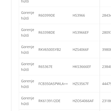
hűtő
Gorenje
R60399DE
HS3966
2843
hűtő
Gorenje
R63398DE
HS3966EF
2809
hűtő
Gorenje
RKV6500SYB2
HZS4066F
3980
hűtő
Gorenje
R65367E
HKS3666EF
2384
hűtő
Gorenje
FCB350ASPWLA++
HZS3567F
4447
hűtő
Gorenje
RK61391/2DE
HZOS4066AF
2318
hűtő