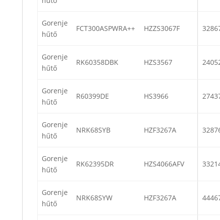
hűtő
Gorenje
FCT300ASPWRA++
HZZS3067F
3286
hűtő
Gorenje
RK60358DBK
HZS3567
2405
hűtő
Gorenje
R60399DE
HS3966
2743
hűtő
Gorenje
NRK68SYB
HZF3267A
3287
hűtő
Gorenje
RK62395DR
HZS4066AFV
3321
hűtő
Gorenje
NRK68SYW
HZF3267A
4446
hűtő