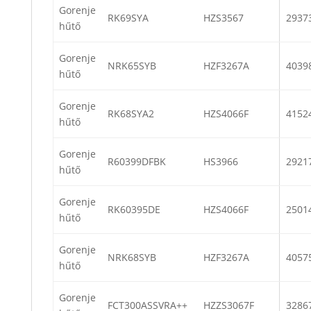
Gorenje
RK69SYA
HZS3567
2937
hűtő
Gorenje
NRK65SYB
HZF3267A
4039
hűtő
Gorenje
RK68SYA2
HZS4066F
4152
hűtő
Gorenje
R60399DFBK
HS3966
2921
hűtő
Gorenje
RK60395DE
HZS4066F
2501
hűtő
Gorenje
NRK68SYB
HZF3267A
4057
hűtő
Gorenje
FCT300ASSVRA++
HZZS3067F
3286