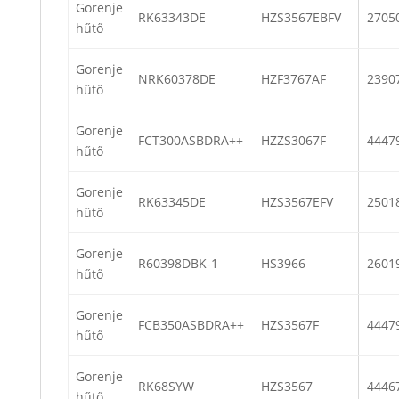
Gorenje
RK63343DE
HZS3567EBFV
2705
hűtő
Gorenje
NRK60378DE
HZF3767AF
2390
hűtő
Gorenje
FCT300ASBDRA++
HZZS3067F
4447
hűtő
Gorenje
RK63345DE
HZS3567EFV
2501
hűtő
Gorenje
R60398DBK-1
HS3966
2601
hűtő
Gorenje
FCB350ASBDRA++
HZS3567F
4447
hűtő
Gorenje
RK68SYW
HZS3567
4446
hűtő