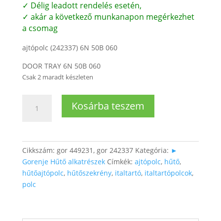
✓ Délig leadott rendelés esetén,
✓ akár a következő munkanapon megérkezhet
a csomag
ajtópolc (242337) 6N 50B 060
DOOR TRAY 6N 50B 060
Csak 2 maradt készleten
Gorenje
Kosárba teszem
hűtő
ajtópolc
mennyiség
Cikkszám:
gor 449231, gor 242337
Kategória:
►
Gorenje Hűtő alkatrészek
Címkék:
ajtópolc
,
hűtő
,
hűtőajtópolc
,
hűtőszekrény
,
italtartó
,
italtartópolcok
,
polc