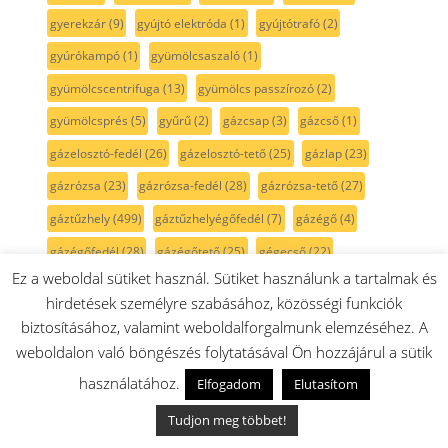
gyerekzár
(9)
gyújtó elektróda
(1)
gyújtótrafó
(2)
gyúrókampó
(1)
gyümölcsaszaló
(1)
gyümölcscentrifuga
(13)
gyümölcs passzírozó
(2)
gyümölcsprés
(5)
gyűrű
(2)
gázcsap
(3)
gázcső
(1)
gázelosztó-fedél
(26)
gázelosztó-tető
(25)
gázlap
(23)
gázrózsa
(23)
gázrózsa-fedél
(28)
gázrózsa-tető
(27)
gáztűzhely
(499)
gáztűzhelyégőfedél
(7)
gázégő
(4)
gázégőfedél
(28)
gázégőtető
(25)
gégecső
(22)
Ez a weboldal sütiket használ. Sütiket használunk a tartalmak és
görgő
(36)
gőzsütő
(2)
habverő
(11)
habverőlapát
(3)
hirdetések személyre szabásához, közösségi funkciók
habverőszár
(7)
hajtómű
(5)
harmonikacső
(5)
biztosításához, valamint weboldalforgalmunk elemzéséhez. A
HEPA Filter
(39)
Hisense
(115)
horog
(6)
hosszabítás
(1)
weboldalon való böngészés folytatásával Ön hozzájárul a sütik
hosszbordás szíj
(21)
hosszbordásszíj
(6)
hurkatöltő
(1)
használatához.
Elfogadom
Elutasítom
három szintes
(3)
hátfal
(1)
hátlap
(2)
házrész
(6)
Tudjon meg többet!
húsdaráló
(14)
húshőmérő
(3)
hüvely
(2)
hőcserélő
(2)