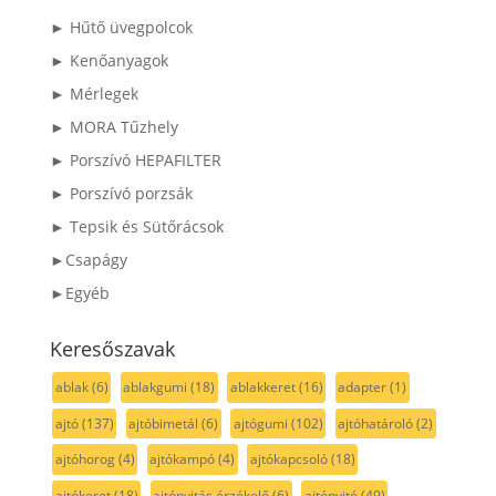
► Hűtő üvegpolcok
► Kenőanyagok
► Mérlegek
► MORA Tűzhely
► Porszívó HEPAFILTER
► Porszívó porzsák
► Tepsik és Sütőrácsok
►Csapágy
►Egyéb
Keresőszavak
ablak
(6)
ablakgumi
(18)
ablakkeret
(16)
adapter
(1)
ajtó
(137)
ajtóbimetál
(6)
ajtógumi
(102)
ajtóhatároló
(2)
ajtóhorog
(4)
ajtókampó
(4)
ajtókapcsoló
(18)
ajtókeret
(18)
ajtónyitás érzékelő
(6)
ajtónyitó
(49)