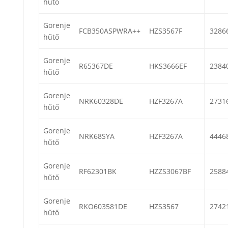
hűtő
Gorenje
FCB350ASPWRA++
HZS3567F
3286
hűtő
Gorenje
R65367DE
HKS3666EF
2384
hűtő
Gorenje
NRK60328DE
HZF3267A
2731
hűtő
Gorenje
NRK68SYA
HZF3267A
4446
hűtő
Gorenje
RF62301BK
HZZS3067BF
2588
hűtő
Gorenje
RKO603581DE
HZS3567
2742
hűtő