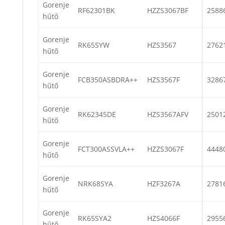
Gorenje
RF62301BK
HZZS3067BF
2588
hűtő
Gorenje
RK65SYW
HZS3567
2762
hűtő
Gorenje
FCB350ASBDRA++
HZS3567F
3286
hűtő
Gorenje
RK62345DE
HZS3567AFV
2501
hűtő
Gorenje
FCT300ASSVLA++
HZZS3067F
4448
hűtő
Gorenje
NRK68SYA
HZF3267A
2781
hűtő
Gorenje
RK65SYA2
HZS4066F
2955
hűtő