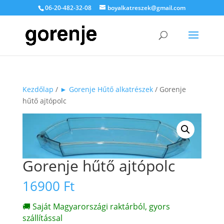
06-20-482-32-08
boyalkatreszek@gmail.com
Kezdőlap
/
► Gorenje Hűtő alkatrészek
/ Gorenje
hűtő ajtópolc
Gorenje hűtő ajtópolc
16900
Ft
🚚 Saját Magyarországi raktárból, gyors
szállítással