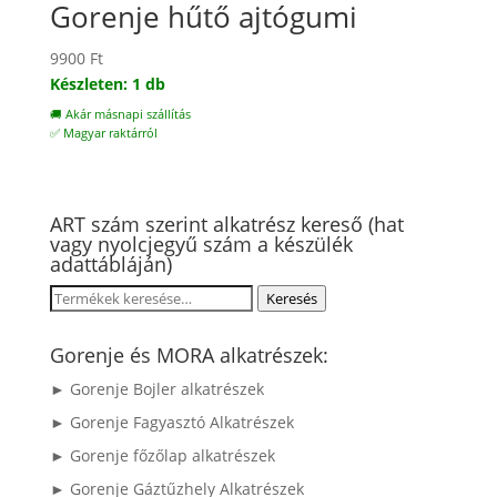
Gorenje hűtő ajtógumi
9900
Ft
Készleten: 1 db
🚚 Akár másnapi szállítás
✅ Magyar raktárról
ART szám szerint alkatrész kereső (hat
vagy nyolcjegyű szám a készülék
adattábláján)
Keresés
Keresés
a
következőre:
Gorenje és MORA alkatrészek:
► Gorenje Bojler alkatrészek
► Gorenje Fagyasztó Alkatrészek
► Gorenje főzőlap alkatrészek
► Gorenje Gáztűzhely Alkatrészek