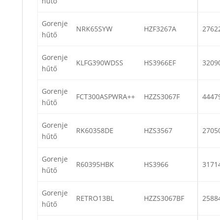
hűtő
Gorenje
NRK65SYW
HZF3267A
2762
hűtő
Gorenje
KLFG390WDSS
HS3966EF
3209
hűtő
Gorenje
FCT300ASPWRA++
HZZS3067F
4447
hűtő
Gorenje
RK60358DE
HZS3567
2705
hűtő
Gorenje
R60395HBK
HS3966
3171
hűtő
Gorenje
RETRO13BL
HZZS3067BF
2588
hűtő