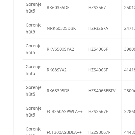
Gorenje
RK60355DE
HZS3567
2501
hűtő
Gorenje
NRK60325DBK
HZF3267A
2471
hűtő
Gorenje
RKV6500SYA2
HZS4066F
3980
hűtő
Gorenje
RK68SYX2
HZS4066F
4141
hűtő
Gorenje
RK63395DE
HZS4066EBFV
2500
hűtő
Gorenje
FCB350ASPWLA++
HZS3567F
3286
hűtő
Gorenje
FCT300ASBDLA++
HZZS3067F
4448