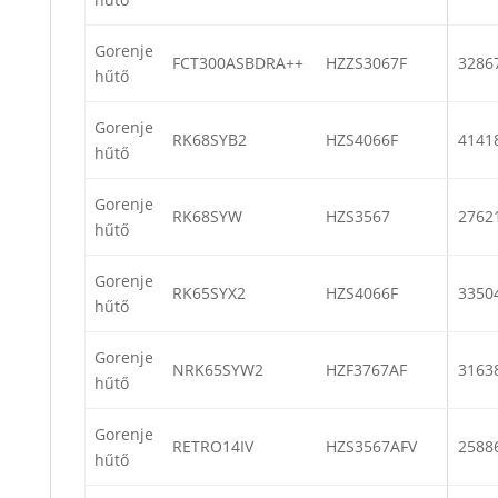
Gorenje
FCT300ASBDRA++
HZZS3067F
3286
hűtő
Gorenje
RK68SYB2
HZS4066F
4141
hűtő
Gorenje
RK68SYW
HZS3567
2762
hűtő
Gorenje
RK65SYX2
HZS4066F
3350
hűtő
Gorenje
NRK65SYW2
HZF3767AF
3163
hűtő
Gorenje
RETRO14IV
HZS3567AFV
2588
hűtő