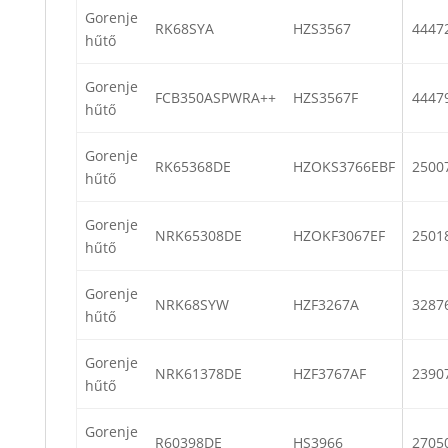
Gorenje
RK68SYA
HZS3567
4447
hűtő
Gorenje
FCB350ASPWRA++
HZS3567F
4447
hűtő
Gorenje
RK65368DE
HZOKS3766EBF
2500
hűtő
Gorenje
NRK65308DE
HZOKF3067EF
2501
hűtő
Gorenje
NRK68SYW
HZF3267A
3287
hűtő
Gorenje
NRK61378DE
HZF3767AF
2390
hűtő
Gorenje
R60398DE
HS3966
2705