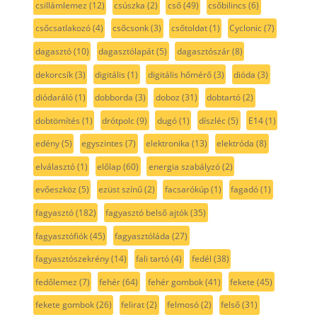
csillámlemez
(12)
csúszka
(2)
cső
(49)
csőbilincs
(6)
csőcsatlakozó
(4)
csőcsonk
(3)
csőtoldat
(1)
Cyclonic
(7)
dagasztó
(10)
dagasztólapát
(5)
dagasztószár
(8)
dekorcsík
(3)
digitális
(1)
digitális hőmérő
(3)
dióda
(3)
diódaráló
(1)
dobborda
(3)
doboz
(31)
dobtartó
(2)
dobtömítés
(1)
drótpolc
(9)
dugó
(1)
díszléc
(5)
E14
(1)
edény
(5)
egyszintes
(7)
elektronika
(13)
elektróda
(8)
elválasztó
(1)
előlap
(60)
energia szabályzó
(2)
evőeszköz
(5)
ezüst színű
(2)
facsarókúp
(1)
fagadó
(1)
fagyasztó
(182)
fagyasztó belső ajtók
(35)
fagyasztófiók
(45)
fagyasztóláda
(27)
fagyasztószekrény
(14)
fali tartó
(4)
fedél
(38)
fedőlemez
(7)
fehér
(64)
fehér gombok
(41)
fekete
(45)
fekete gombok
(26)
felirat
(2)
felmosó
(2)
felső
(31)