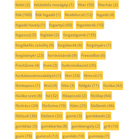
feltét
(2)
felültöltős mosógép
(1)
filter
(50)
filterház
(2)
fiók
(160)
fiók fogadó
(1)
flexibiliscső
(12)
fogadó
(4)
fogadó hüvely
(1)
fogantyú
(60)
fogaskerék
(10)
fogasszíj
(5)
foglalat
(2)
forgatógomb
(135)
forgókefés szívófej
(9)
forgókerék
(6)
forgónyárs
(1)
forgótányér
(23)
forróvíztároló
(9)
FreezeBox
(6)
FreshZone
(4)
front
(2)
funkcióválasztó
(35)
furdulatszámszabályzó
(1)
fém
(33)
fémcső
(1)
fémkapocs
(1)
fésű
(4)
fólia
(3)
földgáz
(11)
fúvóka
(42)
fúvóka szett
(8)
fül
(32)
főkapcsoló
(2)
főzőlap
(64)
főzőrács
(24)
főzőzóna
(10)
fűtés
(25)
fűtőbetét
(46)
fűtőszál
(36)
fűtőtest
(32)
gomb
(3)
gombbetét
(2)
gombház
(5)
gombkarika
(8)
gombtengely
(2)
grill
(10)
gumi
(76)
gumicső
(12)
gumiláb
(10)
gumitalp
(7)