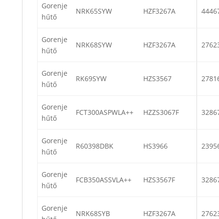
Gorenje
NRK65SYW
HZF3267A
4446
hűtő
Gorenje
NRK68SYW
HZF3267A
2762
hűtő
Gorenje
RK69SYW
HZS3567
2781
hűtő
Gorenje
FCT300ASPWLA++
HZZS3067F
3286
hűtő
Gorenje
R60398DBK
HS3966
2395
hűtő
Gorenje
FCB350ASSVLA++
HZS3567F
3286
hűtő
Gorenje
NRK68SYB
HZF3267A
2762