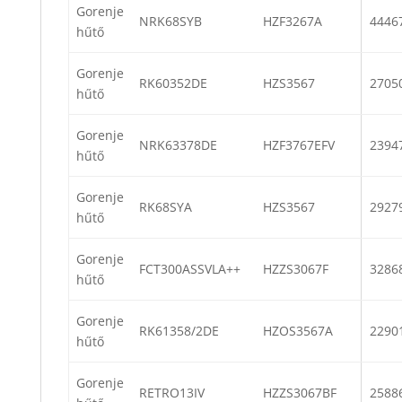
Gorenje
NRK68SYB
HZF3267A
4446
hűtő
Gorenje
RK60352DE
HZS3567
2705
hűtő
Gorenje
NRK63378DE
HZF3767EFV
2394
hűtő
Gorenje
RK68SYA
HZS3567
2927
hűtő
Gorenje
FCT300ASSVLA++
HZZS3067F
3286
hűtő
Gorenje
RK61358/2DE
HZOS3567A
2290
hűtő
Gorenje
RETRO13IV
HZZS3067BF
2588