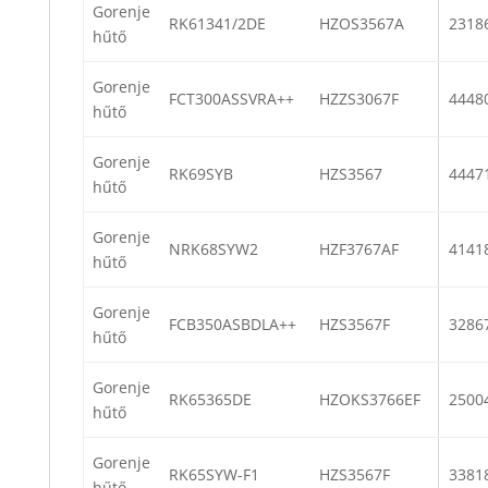
Gorenje
RK61341/2DE
HZOS3567A
2318
hűtő
Gorenje
FCT300ASSVRA++
HZZS3067F
4448
hűtő
Gorenje
RK69SYB
HZS3567
4447
hűtő
Gorenje
NRK68SYW2
HZF3767AF
4141
hűtő
Gorenje
FCB350ASBDLA++
HZS3567F
3286
hűtő
Gorenje
RK65365DE
HZOKS3766EF
2500
hűtő
Gorenje
RK65SYW-F1
HZS3567F
3381
hűtő