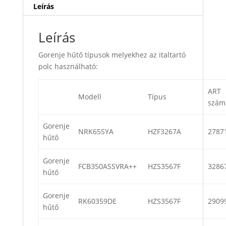
Leírás
Leírás
Gorenje hűtő típusok melyekhez az italtartó
polc használható:
ART
Modell
Típus
szám
Gorenje
NRK65SYA
HZF3267A
2787
hűtő
Gorenje
FCB350ASSVRA++
HZS3567F
3286
hűtő
Gorenje
RK60359DE
HZS3567F
2909
hűtő