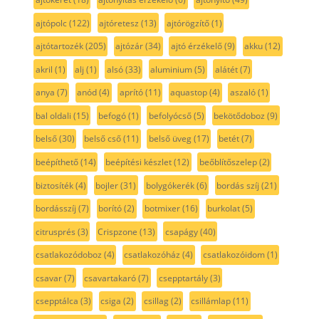
ajtópolc
(122)
ajtóretesz
(13)
ajtórögzítő
(1)
ajtótartozék
(205)
ajtózár
(34)
ajtó érzékelő
(9)
akku
(12)
akril
(1)
alj
(1)
alsó
(33)
aluminium
(5)
alátét
(7)
anya
(7)
anód
(4)
aprító
(11)
aquastop
(4)
aszaló
(1)
bal oldali
(15)
befogó
(1)
befolyócső
(5)
bekötődoboz
(9)
belső
(30)
belső cső
(11)
belső üveg
(17)
betét
(7)
beépíthető
(14)
beépítési készlet
(12)
beőblítőszelep
(2)
biztosíték
(4)
bojler
(31)
bolygókerék
(6)
bordás szíj
(21)
bordásszíj
(7)
borító
(2)
botmixer
(16)
burkolat
(5)
citrusprés
(3)
Crispzone
(13)
csapágy
(40)
csatlakozódoboz
(4)
csatlakozóház
(4)
csatlakozóidom
(1)
csavar
(7)
csavartakaró
(7)
csepptartály
(3)
csepptálca
(3)
csiga
(2)
csillag
(2)
csillámlap
(11)