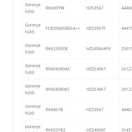
Gorenje
RK69SYW
HZS3567
4446
hűtő
Gorenje
FCB350ASBDLA++
HZS3567F
4447
hűtő
Gorenje
RK62395DE
HZS4066AFV
2501
hűtő
Gorenje
RF60309DAC
HZZS3067
2612
hűtő
Gorenje
RF60309DEC
HZZS3067
2612
hűtő
Gorenje
RK68SYB
HZS3567
4446
hűtő
Gorenje
RK65SYB2
HZS4066F
3145