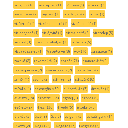
világítás
(16)
visszajelző
(11)
Vitaway
(1)
vákuum
(2)
vászonzsák
(2)
végzáró
(3)
vízadagoló
(2)
vízcső
(3)
vízforraló
(4)
vízkőmentesítő
(1)
vízkőtelenítő
(1)
vízleengedő
(1)
vízlágyító
(1)
vízmelegítő
(8)
vízszelep
(5)
vízszint
(3)
vízszintszabályzó
(1)
víztartály
(5)
vízváltó szelep
(1)
WaveActive
(8)
wok
(10)
xtraspace
(1)
zacskó
(2)
zavarszűrő
(2)
zsanér
(76)
zsanéralátét
(2)
zsanérpersely
(2)
zsanértakaró
(2)
zsanértartó
(2)
zsinór
(1)
zsomp
(2)
zsírfilter
(2)
zsírszűrő
(6)
zsírálló
(1)
zöldségfiók
(50)
állítható láb
(7)
áramlás
(1)
átlátszó
(16)
égőfedél
(35)
égőfej
(1)
égőház
(9)
égőtető
(27)
ékszíj
(36)
élvédő
(5)
érzékelő
(3)
óraház
(2)
úszó
(3)
üst
(5)
üstgumi
(2)
üstszáj gumi
(14)
ütköző
(2)
üveg
(123)
üvegajtó
(17)
üvegbúra
(2)