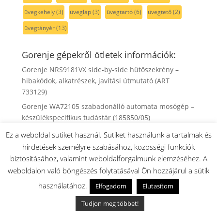
üvegkehely
(3)
üveglap
(3)
üvegtartó
(6)
üvegtető
(2)
üvegtányér
(13)
Gorenje gépekről ötletek információk:
Gorenje NRS9181VX side-by-side hűtőszekrény –
hibakódok, alkatrészek, javítási útmutató (ART
733129)
Gorenje WA72105 szabadonálló automata mosógép –
készülékspecifikus tudástár (185850/05)
Gorenje WA64123 szabadonálló automata mosógép –
Ez a weboldal sütiket használ. Sütiket használunk a tartalmak és
készülékspecifikus tudástár (101752/08)
hirdetések személyre szabásához, közösségi funkciók
Gorenje WA63121 szabadonálló automata mosógép –
biztosításához, valamint weboldalforgalmunk elemzéséhez. A
ART 101751/05 – hibakódok, alkatrészek és
weboldalon való böngészés folytatásával Ön hozzájárul a sütik
dokumentumok
használatához.
Elfogadom
Elutasítom
Gorenje WD9514S mosó-szárítógép – ART 737939 –
Tudjon meg többet!
hibakódok, alkatrészek és dokumentumok