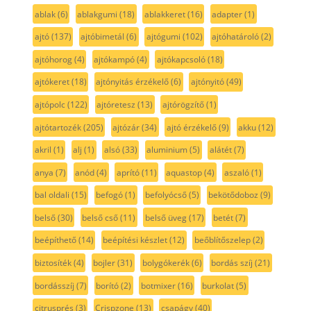
ablak
(6)
ablakgumi
(18)
ablakkeret
(16)
adapter
(1)
ajtó
(137)
ajtóbimetál
(6)
ajtógumi
(102)
ajtóhatároló
(2)
ajtóhorog
(4)
ajtókampó
(4)
ajtókapcsoló
(18)
ajtókeret
(18)
ajtónyitás érzékelő
(6)
ajtónyitó
(49)
ajtópolc
(122)
ajtóretesz
(13)
ajtórögzítő
(1)
ajtótartozék
(205)
ajtózár
(34)
ajtó érzékelő
(9)
akku
(12)
akril
(1)
alj
(1)
alsó
(33)
aluminium
(5)
alátét
(7)
anya
(7)
anód
(4)
aprító
(11)
aquastop
(4)
aszaló
(1)
bal oldali
(15)
befogó
(1)
befolyócső
(5)
bekötődoboz
(9)
belső
(30)
belső cső
(11)
belső üveg
(17)
betét
(7)
beépíthető
(14)
beépítési készlet
(12)
beőblítőszelep
(2)
biztosíték
(4)
bojler
(31)
bolygókerék
(6)
bordás szíj
(21)
bordásszíj
(7)
borító
(2)
botmixer
(16)
burkolat
(5)
citrusprés
(3)
Crispzone
(13)
csapágy
(40)