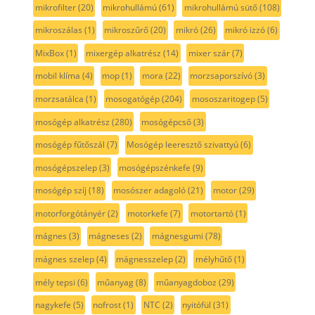
mikrofilter
(20)
mikrohullámú
(61)
mikrohullámú sütő
(108)
mikroszálas
(1)
mikroszűrő
(20)
mikró
(26)
mikró izzó
(6)
MixBox
(1)
mixergép alkatrész
(14)
mixer szár
(7)
mobil klíma
(4)
mop
(1)
mora
(22)
morzsaporszívó
(3)
morzsatálca
(1)
mosogatógép
(204)
mososzaritogep
(5)
mosógép alkatrész
(280)
mosógépcső
(3)
mosógép fűtőszál
(7)
Mosógép leeresztő szivattyú
(6)
mosógépszelep
(3)
mosógépszénkefe
(9)
mosógép szíj
(18)
mosószer adagoló
(21)
motor
(29)
motorforgótányér
(2)
motorkefe
(7)
motortartó
(1)
mágnes
(3)
mágneses
(2)
mágnesgumi
(78)
mágnes szelep
(4)
mágnesszelep
(2)
mélyhűtő
(1)
mély tepsi
(6)
műanyag
(8)
műanyagdoboz
(29)
nagykefe
(5)
nofrost
(1)
NTC
(2)
nyitófül
(31)