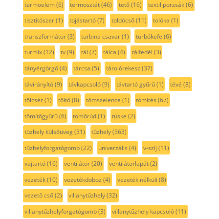
termoelem
(6)
termosztát
(46)
tető
(16)
textil porzsák
(6)
tisztítószer
(1)
tojástartó
(7)
toldócső
(11)
tolóka
(1)
transzformátor
(3)
turbina csavar
(1)
turbókefe
(6)
turmix
(12)
tv
(9)
tál
(7)
tálca
(4)
tálfedél
(3)
tányérgörgő
(4)
tárcsa
(5)
tárolórekesz
(37)
távirányító
(9)
távkapcsoló
(9)
távtartó gyűrű
(1)
tévé
(8)
tölcsér
(1)
töltő
(8)
tömszelence
(1)
tömítés
(67)
tömítőgyűrű
(6)
tömőrúd
(1)
tüske
(2)
tüzhely külsőüveg
(31)
tűzhely
(563)
tűzhelyforgatógomb
(22)
univerzális
(4)
v-szíj
(11)
vajtartó
(16)
ventilátor
(20)
ventilátorlapát
(2)
vezeték
(10)
vezetékdoboz
(4)
vezeték nélküli
(8)
vezető cső
(2)
villanytűzhely
(32)
villanytűzhelyforgatógomb
(3)
villanytűzhely kapcsoló
(11)