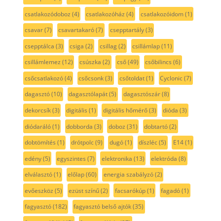
csatlakozódoboz
(4)
csatlakozóház
(4)
csatlakozóidom
(1)
csavar
(7)
csavartakaró
(7)
csepptartály
(3)
csepptálca
(3)
csiga
(2)
csillag
(2)
csillámlap
(11)
csillámlemez
(12)
csúszka
(2)
cső
(49)
csőbilincs
(6)
csőcsatlakozó
(4)
csőcsonk
(3)
csőtoldat
(1)
Cyclonic
(7)
dagasztó
(10)
dagasztólapát
(5)
dagasztószár
(8)
dekorcsík
(3)
digitális
(1)
digitális hőmérő
(3)
dióda
(3)
diódaráló
(1)
dobborda
(3)
doboz
(31)
dobtartó
(2)
dobtömítés
(1)
drótpolc
(9)
dugó
(1)
díszléc
(5)
E14
(1)
edény
(5)
egyszintes
(7)
elektronika
(13)
elektróda
(8)
elválasztó
(1)
előlap
(60)
energia szabályzó
(2)
evőeszköz
(5)
ezüst színű
(2)
facsarókúp
(1)
fagadó
(1)
fagyasztó
(182)
fagyasztó belső ajtók
(35)