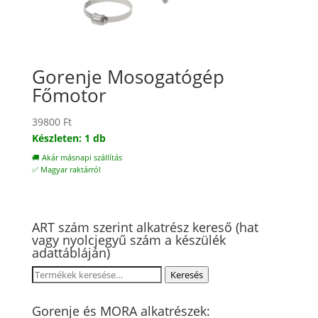
Gorenje Mosogatógép
Főmotor
39800
Ft
Készleten: 1 db
🚚 Akár másnapi szállítás
✅ Magyar raktárról
ART szám szerint alkatrész kereső (hat
vagy nyolcjegyű szám a készülék
adattábláján)
Keresés
Keresés
a
következőre:
Gorenje és MORA alkatrészek: