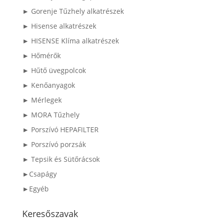
► Gorenje Tűzhely alkatrészek
► Hisense alkatrészek
► HISENSE Klíma alkatrészek
► Hőmérők
► Hűtő üvegpolcok
► Kenőanyagok
► Mérlegek
► MORA Tűzhely
► Porszívó HEPAFILTER
► Porszívó porzsák
► Tepsik és Sütőrácsok
►Csapágy
►Egyéb
Keresőszavak