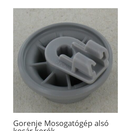
Gorenje Mosogatógép alsó
kosár kerék