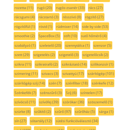
rozetta
(11)
rugó
(20)
rugós-zsanér
(33)
rács
(27)
rácsgumi
(4)
rácstartó
(3)
résszívó
(8)
rögzítő
(27)
rögzítőfül
(1)
rövid
(1)
rúdmixer
(14)
side by side
(53)
smoothie
(2)
SpaceBox
(5)
stift
(10)
sutő hőmérő
(4)
szabályzó
(1)
szeletelő
(20)
szennytálca
(1)
szenzor
(5)
szett
(29)
szigetelés
(2)
szigetelő
(3)
szigetelőcsík
(2)
szikra
(11)
szikratrafó
(2)
szikráztató
(14)
szilikonzsír
(1)
szimering
(11)
szivacs
(3)
szivattyú
(17)
szárítógép
(101)
szárítógép szíj
(14)
szén
(7)
szénfilter
(18)
szénkefe
(12)
Szénkefék
(7)
szénszűrő
(3)
Szíj
(6)
színtelen
(17)
szívócső
(11)
szívófej
(39)
szórókar
(36)
szöszemelő
(1)
szürke
(8)
szűkítő
(2)
szűrő
(97)
szűrőház
(5)
sárga
(1)
sín
(27)
sótartály
(12)
sütési funkcióválasztó
(34)