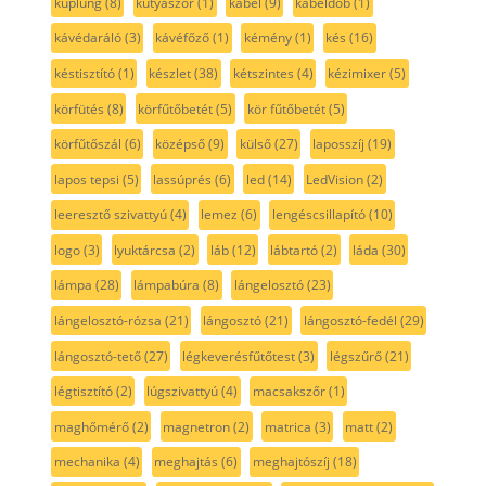
kuplung
(8)
kutyaszőr
(1)
kábel
(9)
kábeldob
(1)
kávédaráló
(3)
kávéfőző
(1)
kémény
(1)
kés
(16)
késtisztító
(1)
készlet
(38)
kétszintes
(4)
kézimixer
(5)
körfütés
(8)
körfűtőbetét
(5)
kör fűtőbetét
(5)
körfűtőszál
(6)
középső
(9)
külső
(27)
laposszíj
(19)
lapos tepsi
(5)
lassúprés
(6)
led
(14)
LedVision
(2)
leeresztő szivattyú
(4)
lemez
(6)
lengéscsillapító
(10)
logo
(3)
lyuktárcsa
(2)
láb
(12)
lábtartó
(2)
láda
(30)
lámpa
(28)
lámpabúra
(8)
lángelosztó
(23)
lángelosztó-rózsa
(21)
lángosztó
(21)
lángosztó-fedél
(29)
lángosztó-tető
(27)
légkeverésfűtőtest
(3)
légszűrő
(21)
légtisztító
(2)
lúgszivattyú
(4)
macsakszőr
(1)
maghőmérő
(2)
magnetron
(2)
matrica
(3)
matt
(2)
mechanika
(4)
meghajtás
(6)
meghajtószíj
(18)