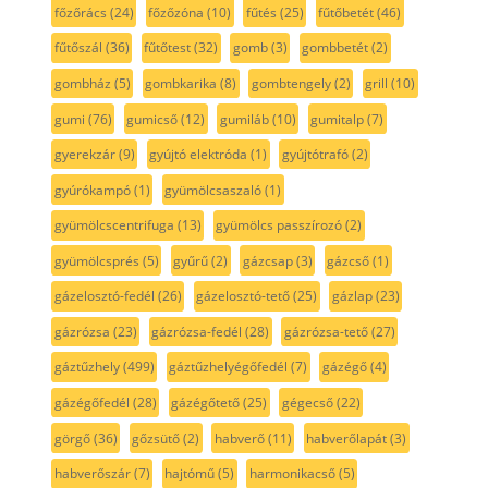
főzőrács
(24)
főzőzóna
(10)
fűtés
(25)
fűtőbetét
(46)
fűtőszál
(36)
fűtőtest
(32)
gomb
(3)
gombbetét
(2)
gombház
(5)
gombkarika
(8)
gombtengely
(2)
grill
(10)
gumi
(76)
gumicső
(12)
gumiláb
(10)
gumitalp
(7)
gyerekzár
(9)
gyújtó elektróda
(1)
gyújtótrafó
(2)
gyúrókampó
(1)
gyümölcsaszaló
(1)
gyümölcscentrifuga
(13)
gyümölcs passzírozó
(2)
gyümölcsprés
(5)
gyűrű
(2)
gázcsap
(3)
gázcső
(1)
gázelosztó-fedél
(26)
gázelosztó-tető
(25)
gázlap
(23)
gázrózsa
(23)
gázrózsa-fedél
(28)
gázrózsa-tető
(27)
gáztűzhely
(499)
gáztűzhelyégőfedél
(7)
gázégő
(4)
gázégőfedél
(28)
gázégőtető
(25)
gégecső
(22)
görgő
(36)
gőzsütő
(2)
habverő
(11)
habverőlapát
(3)
habverőszár
(7)
hajtómű
(5)
harmonikacső
(5)