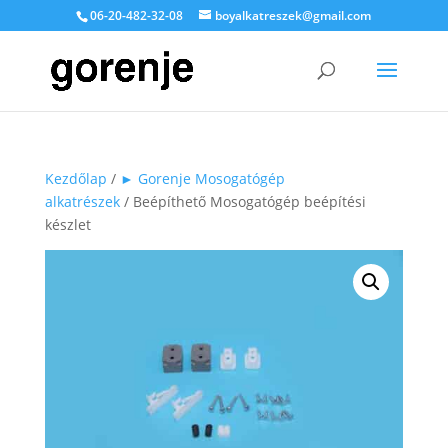
06-20-482-32-08
boyalkatreszek@gmail.com
Kezdőlap
/
► Gorenje Mosogatógép
alkatrészek
/ Beépíthető Mosogatógép beépítési
készlet