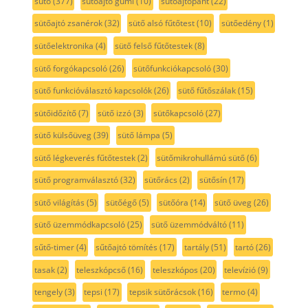
sütő
(377)
sütőajtó gumi
(10)
sütőajtópánt
(22)
sütőajtó zsanérok
(32)
sütő alsó fűtőtest
(10)
sütőedény
(1)
sütőelektronika
(4)
sütő felső fűtőtestek
(8)
sütő forgókapcsoló
(26)
sütőfunkciókapcsoló
(30)
sütő funkcióválasztó kapcsolók
(26)
sütő fűtőszálak
(15)
sütőidőzítő
(7)
sütő izzó
(3)
sütőkapcsoló
(27)
sütő külsőüveg
(39)
sütő lámpa
(5)
sütő légkeverés fűtőtestek
(2)
sütőmikrohullámú sütő
(6)
sütő programválasztó
(32)
sütőrács
(2)
sütősín
(17)
sütő világítás
(5)
sütőégő
(5)
sütőóra
(14)
sütő üveg
(26)
sütő üzemmódkapcsoló
(25)
sütő üzemmódváltó
(11)
sűtő-timer
(4)
sűtőajtó tömítés
(17)
tartály
(51)
tartó
(26)
tasak
(2)
teleszkópcső
(16)
teleszkópos
(20)
televízió
(9)
tengely
(3)
tepsi
(17)
tepsik sütőrácsok
(16)
termo
(4)