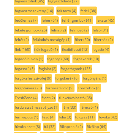
fagyasztófiók
(45)
fagyasztóláda
(27)
fagyasztószekrény
(14)
fali tartó
(4)
fedél
(38)
fedőlemez
(7)
fehér
(64)
fehér gombok
(41)
fekete
(45)
fekete gombok
(26)
felirat
(2)
felmosó
(2)
felső
(31)
feltét
(2)
felültöltős mosógép
(1)
filter
(50)
filterház
(2)
fiók
(160)
fiók fogadó
(1)
flexibiliscső
(12)
fogadó
(4)
fogadó hüvely
(1)
fogantyú
(60)
fogaskerék
(10)
fogasszíj
(5)
foglalat
(2)
forgatógomb
(135)
forgókefés szívófej
(9)
forgókerék
(6)
forgónyárs
(1)
forgótányér
(23)
forróvíztároló
(9)
FreezeBox
(6)
FreshZone
(4)
front
(2)
funkcióválasztó
(35)
furdulatszámszabályzó
(1)
fém
(33)
fémcső
(1)
fémkapocs
(1)
fésű
(4)
fólia
(3)
földgáz
(11)
fúvóka
(42)
fúvóka szett
(8)
fül
(32)
főkapcsoló
(2)
főzőlap
(64)