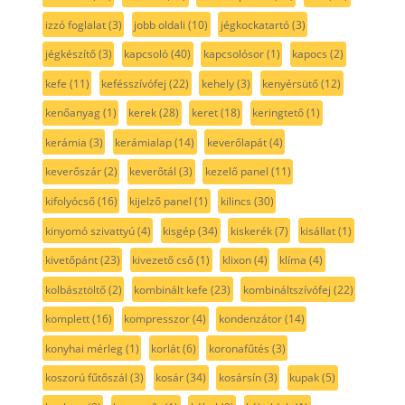
izzó foglalat
(3)
jobb oldali
(10)
jégkockatartó
(3)
jégkészítő
(3)
kapcsoló
(40)
kapcsolósor
(1)
kapocs
(2)
kefe
(11)
kefésszívófej
(22)
kehely
(3)
kenyérsütő
(12)
kenőanyag
(1)
kerek
(28)
keret
(18)
keringtető
(1)
kerámia
(3)
kerámialap
(14)
keverőlapát
(4)
keverőszár
(2)
keverőtál
(3)
kezelő panel
(11)
kifolyócső
(16)
kijelző panel
(1)
kilincs
(30)
kinyomó szivattyú
(4)
kisgép
(34)
kiskerék
(7)
kisállat
(1)
kivetőpánt
(23)
kivezető cső
(1)
klixon
(4)
klíma
(4)
kolbásztöltő
(2)
kombinált kefe
(23)
kombináltszívófej
(22)
komplett
(16)
kompresszor
(4)
kondenzátor
(14)
konyhai mérleg
(1)
korlát
(6)
koronafűtés
(3)
koszorú fűtőszál
(3)
kosár
(34)
kosársín
(3)
kupak
(5)