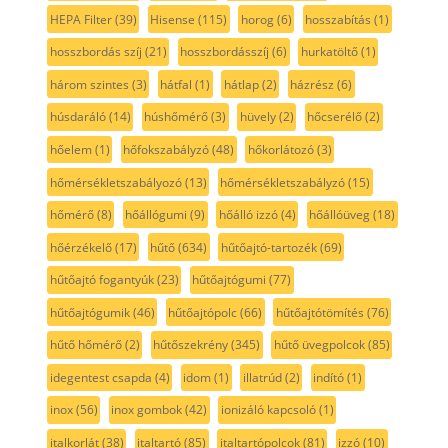
HEPA Filter
(39)
Hisense
(115)
horog
(6)
hosszabítás
(1)
hosszbordás szíj
(21)
hosszbordásszíj
(6)
hurkatöltő
(1)
három szintes
(3)
hátfal
(1)
hátlap
(2)
házrész
(6)
húsdaráló
(14)
húshőmérő
(3)
hüvely
(2)
hőcserélő
(2)
hőelem
(1)
hőfokszabályzó
(48)
hőkorlátozó
(3)
hőmérsékletszabályozó
(13)
hőmérsékletszabályzó
(15)
hőmérő
(8)
hőállógumi
(9)
hőálló izzó
(4)
hőállóüveg
(18)
hőérzékelő
(17)
hűtő
(634)
hűtőajtó-tartozék
(69)
hűtőajtó fogantyúk
(23)
hűtőajtógumi
(77)
hűtőajtógumik
(46)
hűtőajtópolc
(66)
hűtőajtótömítés
(76)
hűtő hőmérő
(2)
hűtőszekrény
(345)
hűtő üvegpolcok
(85)
idegentest csapda
(4)
idom
(1)
illatrúd
(2)
indító
(1)
inox
(56)
inox gombok
(42)
ionizáló kapcsoló
(1)
italkorlát
(38)
italtartó
(85)
italtartópolcok
(81)
izzó
(10)