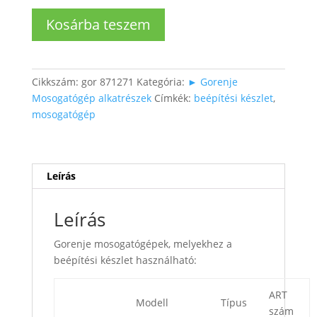
Beépíthető
Kosárba teszem
Mosogatógép
beépítési
készlet
mennyiség
Cikkszám:
gor 871271
Kategória:
► Gorenje
Mosogatógép alkatrészek
Címkék:
beépítési készlet
,
mosogatógép
Leírás
Leírás
Gorenje mosogatógépek, melyekhez a
beépítési készlet használható:
ART
Modell
Típus
szám