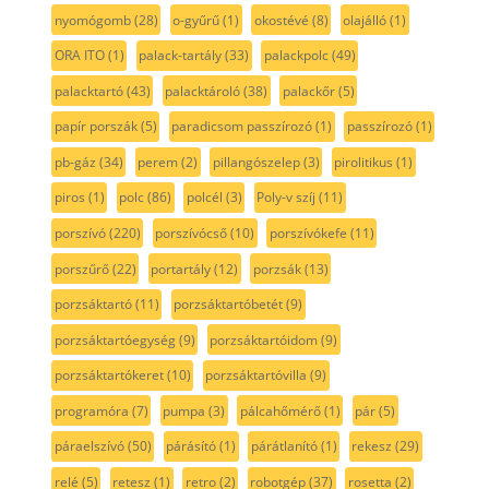
nyomógomb
(28)
o-gyűrű
(1)
okostévé
(8)
olajálló
(1)
ORA ITO
(1)
palack-tartály
(33)
palackpolc
(49)
palacktartó
(43)
palacktároló
(38)
palackőr
(5)
papír porszák
(5)
paradicsom passzírozó
(1)
passzírozó
(1)
pb-gáz
(34)
perem
(2)
pillangószelep
(3)
pirolitikus
(1)
piros
(1)
polc
(86)
polcél
(3)
Poly-v szíj
(11)
porszívó
(220)
porszívócső
(10)
porszívókefe
(11)
porszűrő
(22)
portartály
(12)
porzsák
(13)
porzsáktartó
(11)
porzsáktartóbetét
(9)
porzsáktartóegység
(9)
porzsáktartóidom
(9)
porzsáktartókeret
(10)
porzsáktartóvilla
(9)
programóra
(7)
pumpa
(3)
pálcahőmérő
(1)
pár
(5)
páraelszívó
(50)
párásító
(1)
párátlanító
(1)
rekesz
(29)
relé
(5)
retesz
(1)
retro
(2)
robotgép
(37)
rosetta
(2)