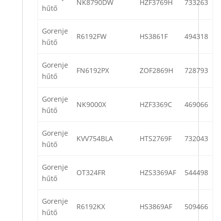
NK8790DW
HZF3769H
733263
hűtő
Gorenje
R6192FW
HS3861F
494318
hűtő
Gorenje
FN6192PX
ZOF2869H
728793
hűtő
Gorenje
NK9000X
HZF3369C
469066
hűtő
Gorenje
KVV754BLA
HTS2769F
732043
hűtő
Gorenje
OT324FR
HZS3369AF
544498
hűtő
Gorenje
R6192KX
HS3869AF
509466
hűtő