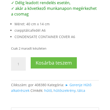
✓ Délig leadott rendelés esetén,
✓ akár a következő munkanapon megérkezhet
a csomag
Méret: 40 cm x 14 cm
csepptálcafedél A6
CONDENSATE CONTAINER COVER A6
Csak 2 maradt készleten
Csepptálca
Kosárba teszem
hűtőhöz
mennyiség
Cikkszám:
gor 408380
Kategória:
► Gorenje Hűtő
alkatrészek
Címkék:
hűtő
,
hűtőszekrény
,
tálca