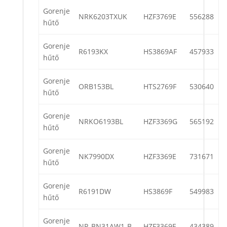
Gorenje
NRK6203TXUK
HZF3769E
556288
hűtő
Gorenje
R6193KX
HS3869AF
457933
hűtő
Gorenje
ORB153BL
HTS2769F
530640
hűtő
Gorenje
NRKO6193BL
HZF3369G
565192
hűtő
Gorenje
NK7990DX
HZF3369E
731671
hűtő
Gorenje
R6191DW
HS3869F
549983
hűtő
Gorenje
NR-BN31AW1-B
HZF3369E
434389