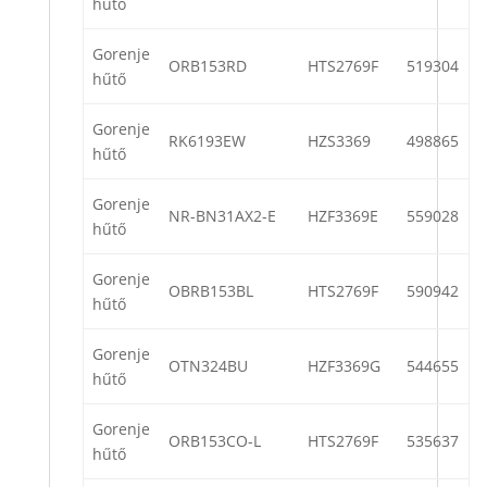
hűtő
Gorenje
ORB153RD
HTS2769F
519304
hűtő
Gorenje
RK6193EW
HZS3369
498865
hűtő
Gorenje
NR-BN31AX2-E
HZF3369E
559028
hűtő
Gorenje
OBRB153BL
HTS2769F
590942
hűtő
Gorenje
OTN324BU
HZF3369G
544655
hűtő
Gorenje
ORB153CO-L
HTS2769F
535637
hűtő