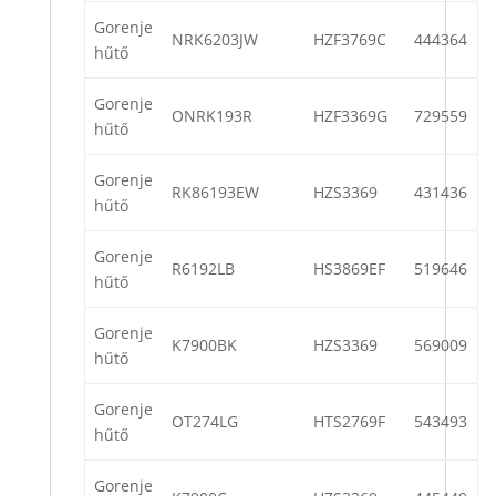
Gorenje
NRK6203JW
HZF3769C
444364
hűtő
Gorenje
ONRK193R
HZF3369G
729559
hűtő
Gorenje
RK86193EW
HZS3369
431436
hűtő
Gorenje
R6192LB
HS3869EF
519646
hűtő
Gorenje
K7900BK
HZS3369
569009
hűtő
Gorenje
OT274LG
HTS2769F
543493
hűtő
Gorenje