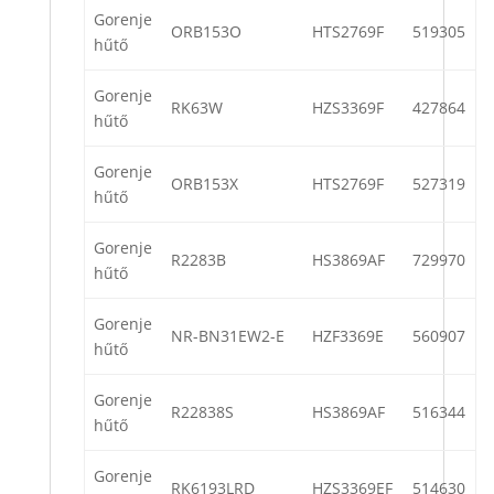
Gorenje
ORB153O
HTS2769F
519305
hűtő
Gorenje
RK63W
HZS3369F
427864
hűtő
Gorenje
ORB153X
HTS2769F
527319
hűtő
Gorenje
R2283B
HS3869AF
729970
hűtő
Gorenje
NR-BN31EW2-E
HZF3369E
560907
hűtő
Gorenje
R22838S
HS3869AF
516344
hűtő
Gorenje
RK6193LRD
HZS3369EF
514630