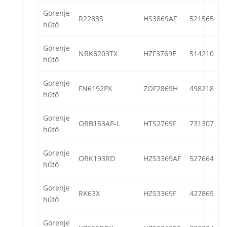
Gorenje
R2283S
HS3869AF
521565
hűtő
Gorenje
NRK6203TX
HZF3769E
514210
hűtő
Gorenje
FN6192PX
ZOF2869H
498218
hűtő
Gorenje
ORB153AP-L
HTS2769F
731307
hűtő
Gorenje
ORK193RD
HZS3369AF
527664
hűtő
Gorenje
RK63X
HZS3369F
427865
hűtő
Gorenje