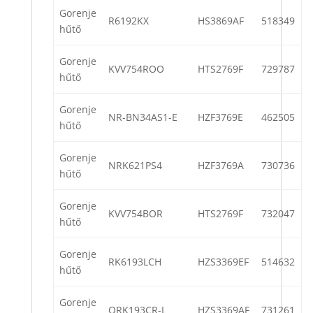
Gorenje
R6192KX
HS3869AF
518349
hűtő
Gorenje
KVV754ROO
HTS2769F
729787
hűtő
Gorenje
NR-BN34AS1-E
HZF3769E
462505
hűtő
Gorenje
NRK621PS4
HZF3769A
730736
hűtő
Gorenje
KVV754BOR
HTS2769F
732047
hűtő
Gorenje
RK6193LCH
HZS3369EF
514632
hűtő
Gorenje
ORK193CR-L
HZS3369AF
731261