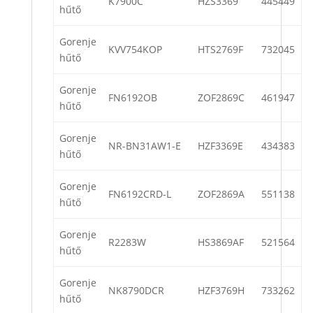
K7900C
HZS3369
445449
hűtő
Gorenje
KVV754KOP
HTS2769F
732045
hűtő
Gorenje
FN6192OB
ZOF2869C
461947
hűtő
Gorenje
NR-BN31AW1-E
HZF3369E
434383
hűtő
Gorenje
FN6192CRD-L
ZOF2869A
551138
hűtő
Gorenje
R2283W
HS3869AF
521564
hűtő
Gorenje
NK8790DCR
HZF3769H
733262
hűtő