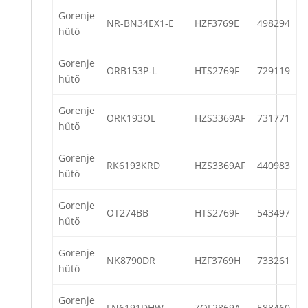
Gorenje
NR-BN34EX1-E
HZF3769E
498294
hűtő
Gorenje
ORB153P-L
HTS2769F
729119
hűtő
Gorenje
ORK193OL
HZS3369AF
731771
hűtő
Gorenje
RK6193KRD
HZS3369AF
440983
hűtő
Gorenje
OT274BB
HTS2769F
543497
hűtő
Gorenje
NK8790DR
HZF3769H
733261
hűtő
Gorenje
FN6191DHW
ZOF2869A
588460