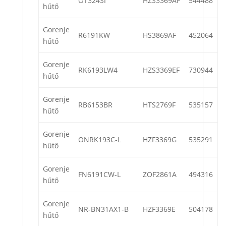
OT324SI
HZS3369AF
544488
hűtő
Gorenje
R6191KW
HS3869AF
452064
hűtő
Gorenje
RK6193LW4
HZS3369EF
730944
hűtő
Gorenje
RB6153BR
HTS2769F
535157
hűtő
Gorenje
ONRK193C-L
HZF3369G
535291
hűtő
Gorenje
FN6191CW-L
ZOF2861A
494316
hűtő
Gorenje
NR-BN31AX1-B
HZF3369E
504178
hűtő