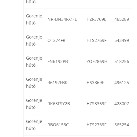
hűtő
Gorenje
NR-BN34FX1-E
HZF3769E
465289
hűtő
Gorenje
OT274FR
HTS2769F
543499
hűtő
Gorenje
FN6192PB
ZOF2869H
518256
hűtő
Gorenje
R6192FBK
HS3869F
496125
hűtő
Gorenje
RK63FSY2B
HZS3369F
428007
hűtő
Gorenje
RBO6153C
HTS2769F
565254
hűtő