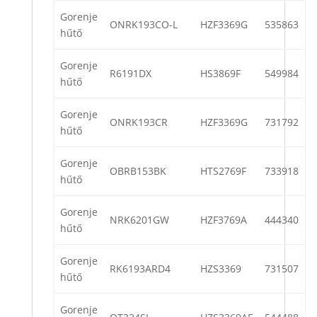
Gorenje
ONRK193CO-L
HZF3369G
535863
hűtő
Gorenje
R6191DX
HS3869F
549984
hűtő
Gorenje
ONRK193CR
HZF3369G
731792
hűtő
Gorenje
OBRB153BK
HTS2769F
733918
hűtő
Gorenje
NRK6201GW
HZF3769A
444340
hűtő
Gorenje
RK6193ARD4
HZS3369
731507
hűtő
Gorenje