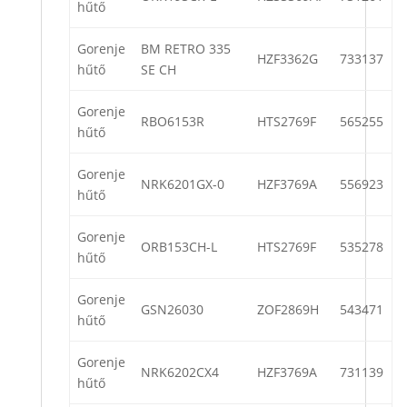
hűtő
Gorenje
BM RETRO 335
HZF3362G
733137
hűtő
SE CH
Gorenje
RBO6153R
HTS2769F
565255
hűtő
Gorenje
NRK6201GX-0
HZF3769A
556923
hűtő
Gorenje
ORB153CH-L
HTS2769F
535278
hűtő
Gorenje
GSN26030
ZOF2869H
543471
hűtő
Gorenje
NRK6202CX4
HZF3769A
731139
hűtő