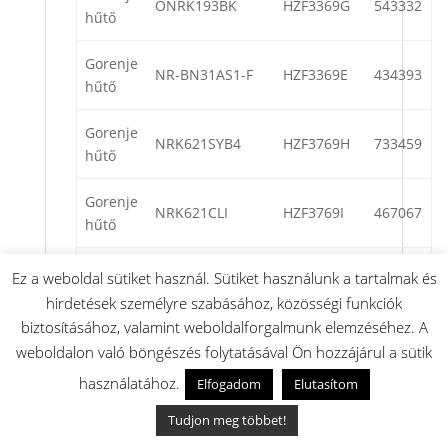
ONRK193BK
HZF3369G
543332
hűtő
Gorenje
NR-BN31AS1-F
HZF3369E
434393
hűtő
Gorenje
NRK621SYB4
HZF3769H
733459
hűtő
Gorenje
NRK621CLI
HZF3769I
467067
hűtő
Gorenje
Ez a weboldal sütiket használ. Sütiket használunk a tartalmak és
FN6191CX-L
ZOF2861A
494299
hűtő
hirdetések személyre szabásához, közösségi funkciók
biztosításához, valamint weboldalforgalmunk elemzéséhez. A
Gorenje
NR-BD31EX1-E
HZS3369AF
504189
weboldalon való böngészés folytatásával Ön hozzájárul a sütik
hűtő
használatához.
Elfogadom
Elutasítom
Gorenje
K7900RD
HZS3369
519660
Tudjon meg többet!
hűtő