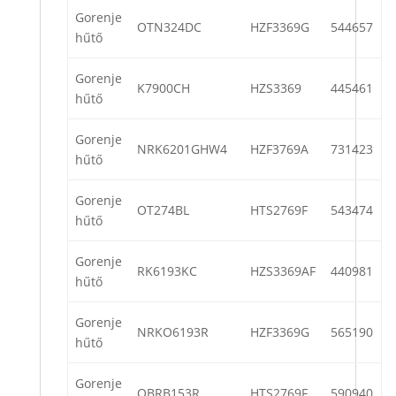
Gorenje
OTN324DC
HZF3369G
544657
hűtő
Gorenje
K7900CH
HZS3369
445461
hűtő
Gorenje
NRK6201GHW4
HZF3769A
731423
hűtő
Gorenje
OT274BL
HTS2769F
543474
hűtő
Gorenje
RK6193KC
HZS3369AF
440981
hűtő
Gorenje
NRKO6193R
HZF3369G
565190
hűtő
Gorenje
OBRB153R
HTS2769F
590940