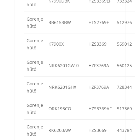
K7990DBK
HZS3369EF
733324
hűtő
Gorenje
RB6153BW
HTS2769F
512976
hűtő
Gorenje
K7900X
HZS3369
569012
hűtő
Gorenje
NRK6201GW-0
HZF3769A
560125
hűtő
Gorenje
NRK6201GHX
HZF3769A
728344
hűtő
Gorenje
ORK193CO
HZS3369AF
517369
hűtő
Gorenje
RK6203AW
HZS3669
443784
hűtő