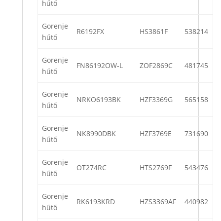
hűtő
Gorenje
R6192FX
HS3861F
538214
hűtő
Gorenje
FN86192OW-L
ZOF2869C
481745
hűtő
Gorenje
NRKO6193BK
HZF3369G
565158
hűtő
Gorenje
NK8990DBK
HZF3769E
731690
hűtő
Gorenje
OT274RC
HTS2769F
543476
hűtő
Gorenje
RK6193KRD
HZS3369AF
440982
hűtő