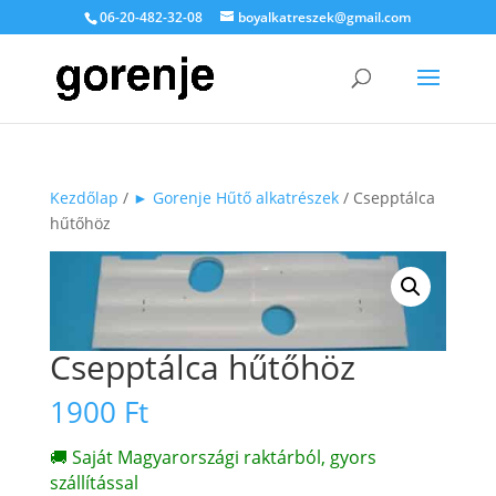
06-20-482-32-08
boyalkatreszek@gmail.com
Kezdőlap
/
► Gorenje Hűtő alkatrészek
/ Csepptálca
hűtőhöz
Csepptálca hűtőhöz
1900
Ft
🚚 Saját Magyarországi raktárból, gyors
szállítással