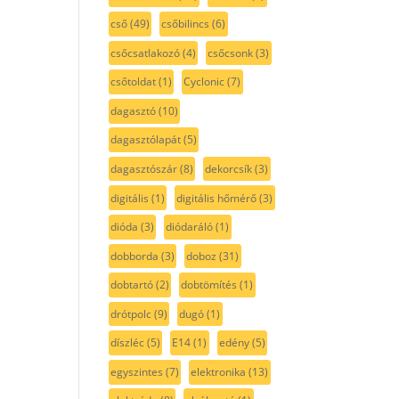
cső
(49)
csőbilincs
(6)
csőcsatlakozó
(4)
csőcsonk
(3)
csőtoldat
(1)
Cyclonic
(7)
dagasztó
(10)
dagasztólapát
(5)
dagasztószár
(8)
dekorcsík
(3)
digitális
(1)
digitális hőmérő
(3)
dióda
(3)
diódaráló
(1)
dobborda
(3)
doboz
(31)
dobtartó
(2)
dobtömítés
(1)
drótpolc
(9)
dugó
(1)
díszléc
(5)
E14
(1)
edény
(5)
egyszintes
(7)
elektronika
(13)