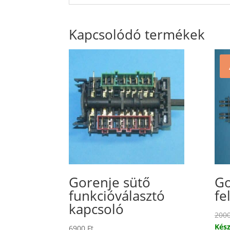
Kapcsolódó termékek
Gorenje sütő
Go
funkcióválasztó
fe
kapcsoló
200
Kész
6900
Ft