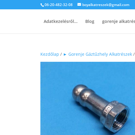
06-20-482-32-08
boyalkatreszek@gmail.com
Adatkezelésről…
Blog
gorenje alkatr
Kezdőlap
/
► Gorenje Gáztűzhely Alkatrészek
/