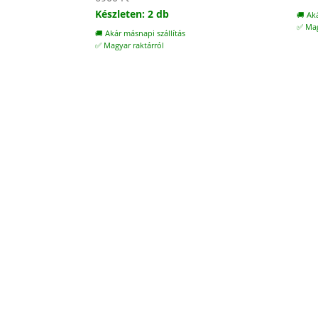
Készleten: 2 db
🚚 Ak
✅ Mag
🚚 Akár másnapi szállítás
✅ Magyar raktárról