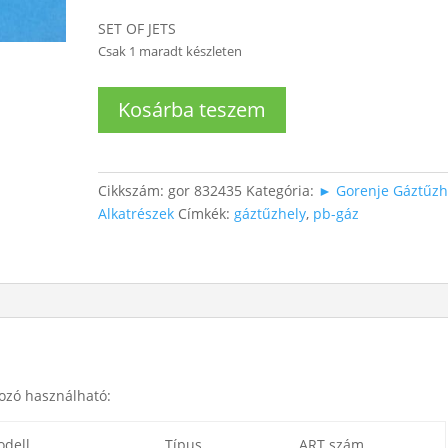
SET OF JETS
Csak 1 maradt készleten
Gáztűzhely
Kosárba teszem
PB-
gáz
csőcsatlakozó
mennyiség
Cikkszám:
gor 832435
Kategória:
► Gorenje Gáztűzh
Alkatrészek
Címkék:
gáztűzhely
,
pb-gáz
ozó használható:
dell
Típus
ART szám