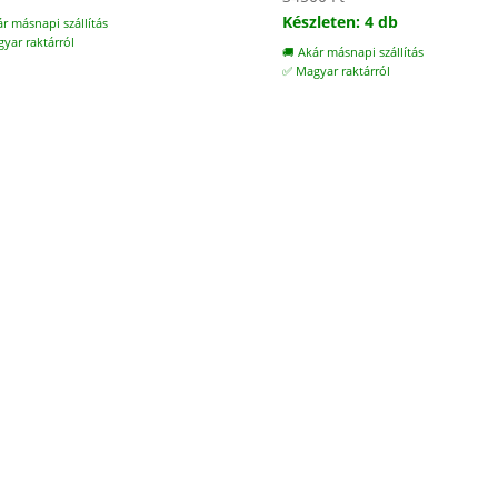
was:
is:
Készleten: 4 db
ár másnapi szállítás
20000 Ft.
14400 Ft.
yar raktárról
🚚 Akár másnapi szállítás
✅ Magyar raktárról