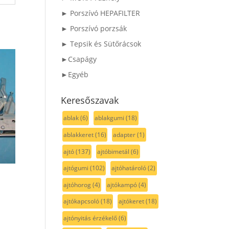
► Porszívó HEPAFILTER
► Porszívó porzsák
► Tepsik és Sütőrácsok
►Csapágy
►Egyéb
Keresőszavak
ablak
(6)
ablakgumi
(18)
ablakkeret
(16)
adapter
(1)
ajtó
(137)
ajtóbimetál
(6)
ajtógumi
(102)
ajtóhatároló
(2)
ajtóhorog
(4)
ajtókampó
(4)
ajtókapcsoló
(18)
ajtókeret
(18)
ajtónyitás érzékelő
(6)