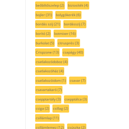
beőblítőszelep
(2)
biztosíték
(4)
bojler
(31)
bolygókerék
(6)
bordás szíj
(21)
bordásszíj
(7)
borító
(2)
botmixer
(16)
burkolat
(5)
citrusprés
(3)
Crispzone
(13)
csapágy
(40)
csatlakozódoboz
(4)
csatlakozóház
(4)
csatlakozóidom
(1)
csavar
(7)
csavartakaró
(7)
csepptartály
(3)
csepptálca
(3)
csiga
(2)
csillag
(2)
csillámlap
(11)
csillámlemez
(12)
csúszka
(2)