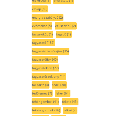
elektróda
(8)
elválasztó
(1)
előlap
(60)
energia szabályzó
(2)
evőeszköz
(5)
ezüst színű
(2)
facsarókúp
(1)
fagadó
(1)
fagyasztó
(182)
fagyasztó belső ajtók
(35)
fagyasztófiók
(45)
fagyasztóláda
(27)
fagyasztószekrény
(14)
fali tartó
(4)
fedél
(38)
fedőlemez
(7)
fehér
(64)
fehér gombok
(41)
fekete
(45)
fekete gombok
(26)
felirat
(2)