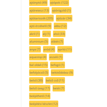
ajtónyitó
(49)
ajtópolc
(122)
ajtóretesz
(13)
ajtórögzítő
(1)
ajtótartozék
(205)
ajtózár
(34)
ajtó érzékelő
(9)
akku
(12)
akril
(1)
alj
(1)
alsó
(33)
aluminium
(5)
alátét
(7)
anya
(7)
anód
(4)
aprító
(11)
aquastop
(4)
aszaló
(1)
bal oldali
(15)
befogó
(1)
befolyócső
(5)
bekötődoboz
(9)
belső
(30)
belső cső
(11)
belső üveg
(17)
betét
(7)
beépíthető
(14)
beépítési készlet
(12)