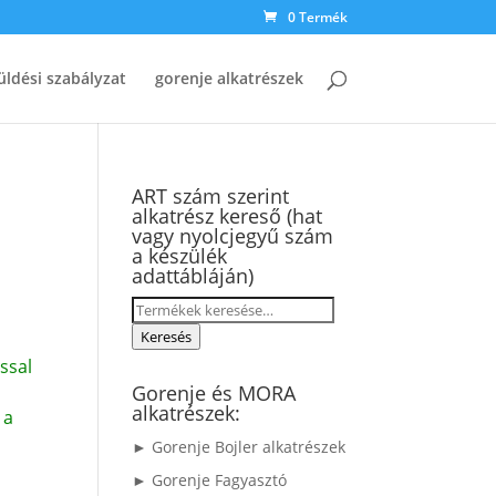
0 Termék
üldési szabályzat
gorenje alkatrészek
ART szám szerint
alkatrész kereső (hat
vagy nyolcjegyű szám
a készülék
adattábláján)
Keresés
a
Keresés
következőre:
ssal
Gorenje és MORA
alkatrészek:
 a
► Gorenje Bojler alkatrészek
► Gorenje Fagyasztó