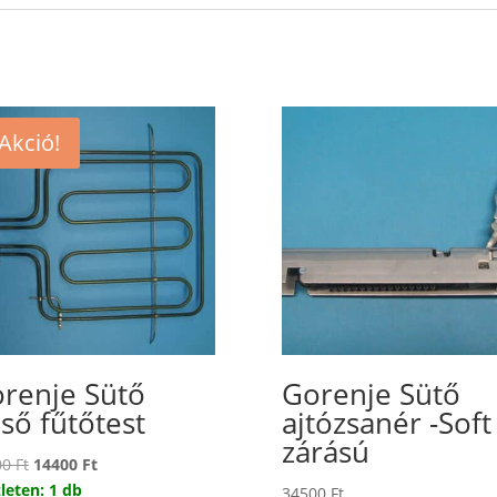
Akció!
renje Sütő
Gorenje Sütő
lső fűtőtest
ajtózsanér -Soft
zárású
Original
Current
00
Ft
14400
Ft
price
price
leten: 1 db
34500
Ft