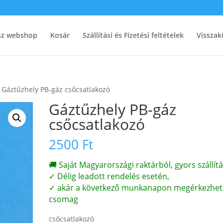
ész webshop
Kosár
Szállítási és Fizetési feltételek
Visszak
 Gáztűzhely PB-gáz csőcsatlakozó
Gáztűzhely PB-gáz
csőcsatlakozó
2500
Ft
🚚 Saját Magyarországi raktárból, gyors szállítá
✓ Délig leadott rendelés esetén,
✓ akár a következő munkanapon megérkezhet
csomag
csőcsatlakozó