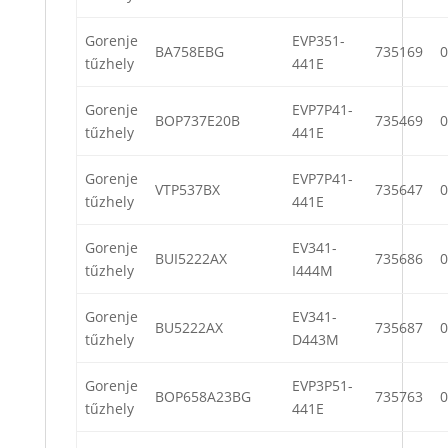
Gorenje
EVP351-
BA758EBG
735169
0
tűzhely
441E
Gorenje
EVP7P41-
BOP737E20B
735469
0
tűzhely
441E
Gorenje
EVP7P41-
VTP537BX
735647
0
tűzhely
441E
Gorenje
EV341-
BUI5222AX
735686
0
tűzhely
I444M
Gorenje
EV341-
BU5222AX
735687
0
tűzhely
D443M
Gorenje
EVP3P51-
BOP658A23BG
735763
0
tűzhely
441E