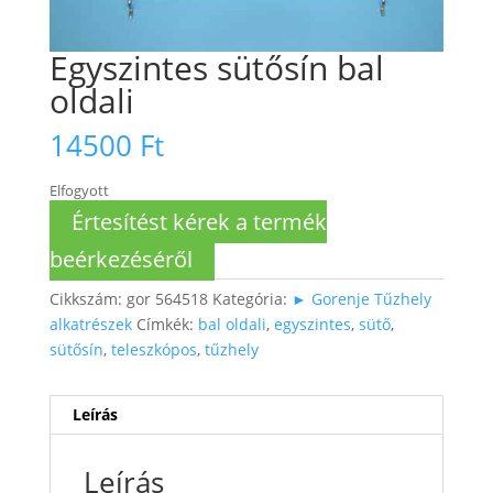
Egyszintes sütősín bal
oldali
14500
Ft
Elfogyott
Értesítést kérek a termék
beérkezéséről
Cikkszám:
gor 564518
Kategória:
► Gorenje Tűzhely
alkatrészek
Címkék:
bal oldali
,
egyszintes
,
sütő
,
sütősín
,
teleszkópos
,
tűzhely
Leírás
Leírás