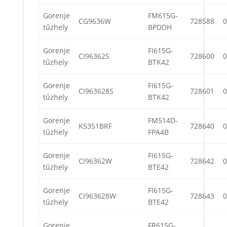
Gorenje
FM615G-
CG9636W
728588
0
tűzhely
BPDDH
Gorenje
FI615G-
CI96362S
728600
0
tűzhely
BTK42
Gorenje
FI615G-
CI963628S
728601
0
tűzhely
BTK42
Gorenje
FM514D-
K5351BRF
728640
0
tűzhely
FPA4B
Gorenje
FI615G-
CI96362W
728642
0
tűzhely
BTE42
Gorenje
FI615G-
CI963628W
728643
0
tűzhely
BTE42
Gorenje
FR615G-