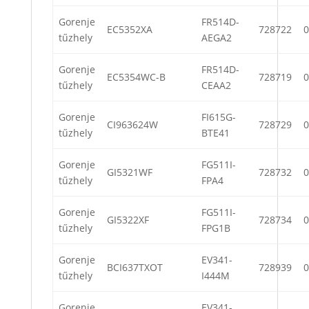
Gorenje
FR514D-
EC5352XA
728722
0
tűzhely
AEGA2
Gorenje
FR514D-
EC5354WC-B
728719
0
tűzhely
CEAA2
Gorenje
FI615G-
CI963624W
728729
0
tűzhely
BTE41
Gorenje
FG511I-
GI5321WF
728732
0
tűzhely
FPA4
Gorenje
FG511I-
GI5322XF
728734
0
tűzhely
FPG1B
Gorenje
EV341-
BCI637TXOT
728939
0
tűzhely
I444M
Gorenje
EV341-