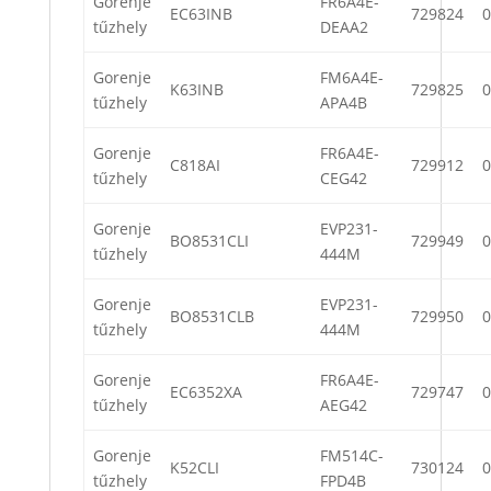
Gorenje
FR6A4E-
EC63INB
729824
0
tűzhely
DEAA2
Gorenje
FM6A4E-
K63INB
729825
0
tűzhely
APA4B
Gorenje
FR6A4E-
C818AI
729912
0
tűzhely
CEG42
Gorenje
EVP231-
BO8531CLI
729949
0
tűzhely
444M
Gorenje
EVP231-
BO8531CLB
729950
0
tűzhely
444M
Gorenje
FR6A4E-
EC6352XA
729747
0
tűzhely
AEG42
Gorenje
FM514C-
K52CLI
730124
0
tűzhely
FPD4B