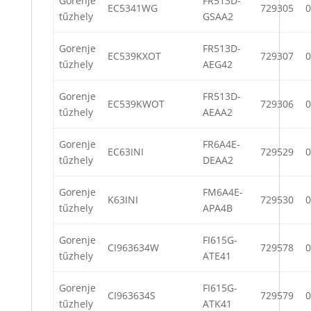
Gorenje
FR513D-
EC5341WG
729305
0
tűzhely
GSAA2
Gorenje
FR513D-
EC539KXOT
729307
0
tűzhely
AEG42
Gorenje
FR513D-
EC539KWOT
729306
0
tűzhely
AEAA2
Gorenje
FR6A4E-
EC63INI
729529
0
tűzhely
DEAA2
Gorenje
FM6A4E-
K63INI
729530
0
tűzhely
APA4B
Gorenje
FI615G-
CI963634W
729578
0
tűzhely
ATE41
Gorenje
FI615G-
CI963634S
729579
0
tűzhely
ATK41