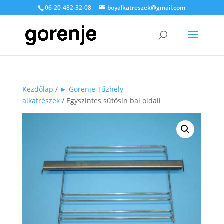
06-20-482-32-08
boyalkatreszek@gmail.com
Kezdőlap
/
► Gorenje Tűzhely
alkatrészek
/ Egyszintes sütősín bal oldali