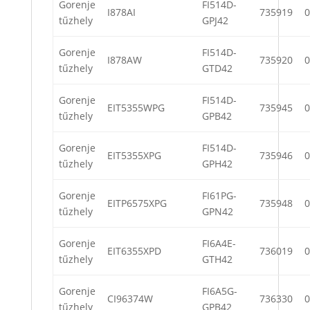
Gorenje
FI514D-
I878AI
735919
0
tűzhely
GPJ42
Gorenje
FI514D-
I878AW
735920
0
tűzhely
GTD42
Gorenje
FI514D-
EIT5355WPG
735945
0
tűzhely
GPB42
Gorenje
FI514D-
EIT5355XPG
735946
0
tűzhely
GPH42
Gorenje
FI61PG-
EITP6575XPG
735948
0
tűzhely
GPN42
Gorenje
FI6A4E-
EIT6355XPD
736019
0
tűzhely
GTH42
Gorenje
FI6A5G-
CI96374W
736330
0
tűzhely
GPB42