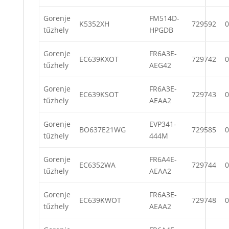
Gorenje
FM514D-
K5352XH
729592
0
tűzhely
HPGDB
Gorenje
FR6A3E-
EC639KXOT
729742
0
tűzhely
AEG42
Gorenje
FR6A3E-
EC639KSOT
729743
0
tűzhely
AEAA2
Gorenje
EVP341-
BO637E21WG
729585
0
tűzhely
444M
Gorenje
FR6A4E-
EC6352WA
729744
0
tűzhely
AEAA2
Gorenje
FR6A3E-
EC639KWOT
729748
0
tűzhely
AEAA2