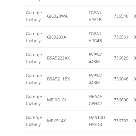
Gorenje
FG6A1I-
GI6320WA
736540
0
tűzhely
APA1B
Gorenje
FG6A1I-
GI6323XA
736561
0
tűzhely
APG4B
Gorenje
EVP341-
BSA5222AX
736629
0
tűzhely
443M
Gorenje
EVP341-
BSA5211BX
736648
0
tűzhely
443M
Gorenje
FI6A4E-
MEKI610I
736690
0
tűzhely
GPH42
Gorenje
FM514D-
MEK514X
736733
0
tűzhely
FPGDB