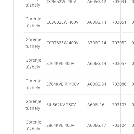
CC9652W 230V
A605G.12
703031
0
tűzhely
Gorenje
CC9632EW 400V
A606G.14
703051
0
tűzhely
Gorenje
CC9732EW 400V
A706G.14
703052
0
tűzhely
Gorenje
S764KVE 400V
A606G.14
703057
0
tűzhely
Gorenje
S764KVE RF400V
A606G.84
703080
0
tűzhely
Gorenje
Sib862KV 230V
A606I.16
703103
0
tűzhely
Gorenje
S864KVE 400V
A606G.17
703104
0
tűzhely