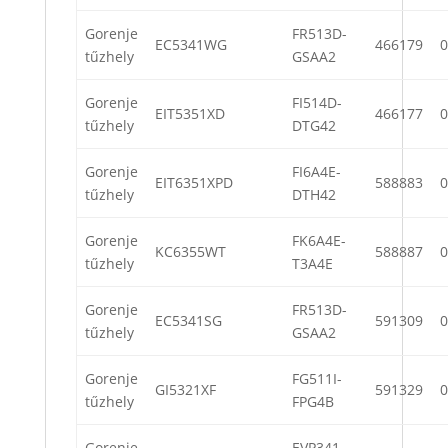
Gorenje
FR513D-
EC5341WG
466179
0
tűzhely
GSAA2
Gorenje
FI514D-
EIT5351XD
466177
0
tűzhely
DTG42
Gorenje
FI6A4E-
EIT6351XPD
588883
0
tűzhely
DTH42
Gorenje
FK6A4E-
KC6355WT
588887
0
tűzhely
T3A4E
Gorenje
FR513D-
EC5341SG
591309
0
tűzhely
GSAA2
Gorenje
FG511I-
GI5321XF
591329
0
tűzhely
FPG4B
Gorenje
EVP341-