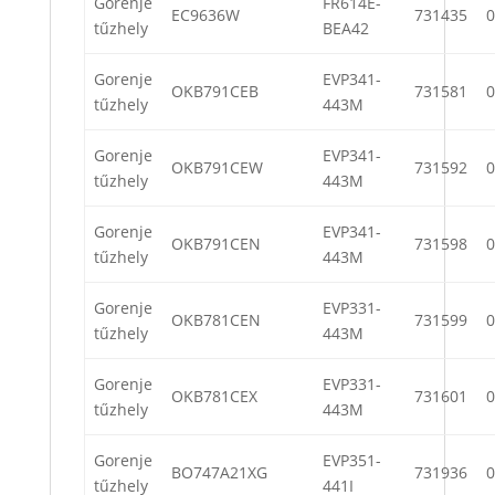
Gorenje
FR614E-
EC9636W
731435
0
tűzhely
BEA42
Gorenje
EVP341-
OKB791CEB
731581
0
tűzhely
443M
Gorenje
EVP341-
OKB791CEW
731592
0
tűzhely
443M
Gorenje
EVP341-
OKB791CEN
731598
0
tűzhely
443M
Gorenje
EVP331-
OKB781CEN
731599
0
tűzhely
443M
Gorenje
EVP331-
OKB781CEX
731601
0
tűzhely
443M
Gorenje
EVP351-
BO747A21XG
731936
0
tűzhely
441I