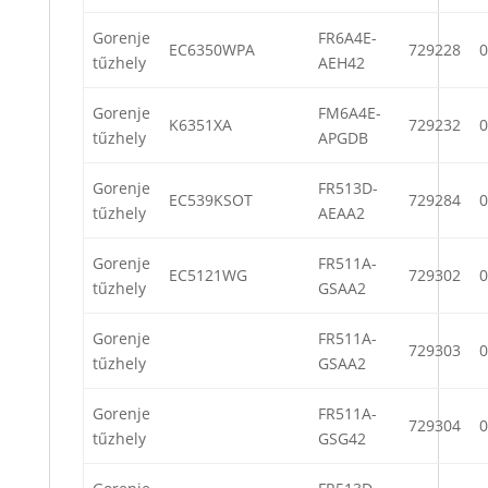
Gorenje
FR6A4E-
EC6350WPA
729228
0
tűzhely
AEH42
Gorenje
FM6A4E-
K6351XA
729232
0
tűzhely
APGDB
Gorenje
FR513D-
EC539KSOT
729284
0
tűzhely
AEAA2
Gorenje
FR511A-
EC5121WG
729302
0
tűzhely
GSAA2
Gorenje
FR511A-
729303
0
tűzhely
GSAA2
Gorenje
FR511A-
729304
0
tűzhely
GSG42