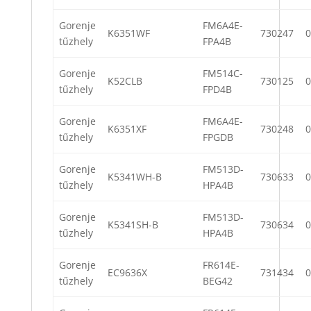
Gorenje
FM6A4E-
K6351WF
730247
0
tűzhely
FPA4B
Gorenje
FM514C-
K52CLB
730125
0
tűzhely
FPD4B
Gorenje
FM6A4E-
K6351XF
730248
0
tűzhely
FPGDB
Gorenje
FM513D-
K5341WH-B
730633
0
tűzhely
HPA4B
Gorenje
FM513D-
K5341SH-B
730634
0
tűzhely
HPA4B
Gorenje
FR614E-
EC9636X
731434
0
tűzhely
BEG42