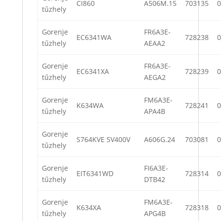
CI860
A506M.15
703135
0
tűzhely
Gorenje
FR6A3E-
EC6341WA
728238
0
tűzhely
AEAA2
Gorenje
FR6A3E-
EC6341XA
728239
0
tűzhely
AEGA2
Gorenje
FM6A3E-
K634WA
728241
0
tűzhely
APA4B
Gorenje
S764KVE SV400V
A606G.24
703081
0
tűzhely
Gorenje
FI6A3E-
EIT6341WD
728314
0
tűzhely
DTB42
Gorenje
FM6A3E-
K634XA
728318
0
tűzhely
APG4B