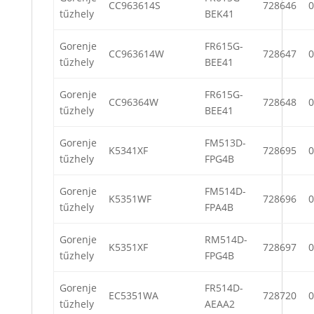
CC963614S
728646
0
tűzhely
BEK41
Gorenje
FR615G-
CC963614W
728647
0
tűzhely
BEE41
Gorenje
FR615G-
CC96364W
728648
0
tűzhely
BEE41
Gorenje
FM513D-
K5341XF
728695
0
tűzhely
FPG4B
Gorenje
FM514D-
K5351WF
728696
0
tűzhely
FPA4B
Gorenje
RM514D-
K5351XF
728697
0
tűzhely
FPG4B
Gorenje
FR514D-
EC5351WA
728720
0
tűzhely
AEAA2