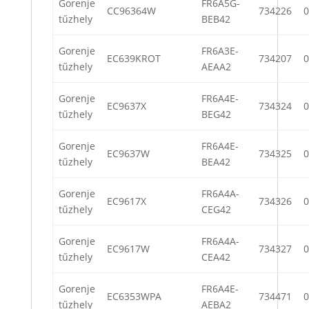
Gorenje
FR6A5G-
CC96364W
734226
0
tűzhely
BEB42
Gorenje
FR6A3E-
EC639KROT
734207
0
tűzhely
AEAA2
Gorenje
FR6A4E-
EC9637X
734324
0
tűzhely
BEG42
Gorenje
FR6A4E-
EC9637W
734325
0
tűzhely
BEA42
Gorenje
FR6A4A-
EC9617X
734326
0
tűzhely
CEG42
Gorenje
FR6A4A-
EC9617W
734327
0
tűzhely
CEA42
Gorenje
FR6A4E-
EC6353WPA
734471
0
tűzhely
AEBA2