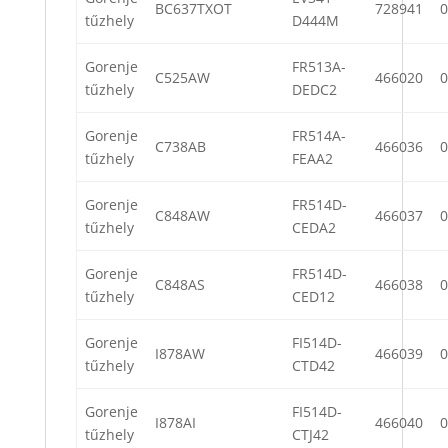
BC637TXOT
728941
0
tűzhely
D444M
Gorenje
FR513A-
C525AW
466020
0
tűzhely
DEDC2
Gorenje
FR514A-
C738AB
466036
0
tűzhely
FEAA2
Gorenje
FR514D-
C848AW
466037
0
tűzhely
CEDA2
Gorenje
FR514D-
C848AS
466038
0
tűzhely
CED12
Gorenje
FI514D-
I878AW
466039
0
tűzhely
CTD42
Gorenje
FI514D-
I878AI
466040
0
tűzhely
CTJ42