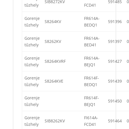
SIB8272KV
591485
0
tűzhely
FCD41
Gorenje
FR614A-
S8264KV
591396
0
tűzhely
BEDQ1
Gorenje
FR614A-
S8262KV
591397
0
tűzhely
BED41
Gorenje
FR614A-
S8264KVRF
591427
0
tűzhely
BEJQ1
Gorenje
FR614F-
S8264KVE
591439
0
tűzhely
BEDQ1
Gorenje
FR614F-
591450
0
tűzhely
BEJQ1
Gorenje
FI614A-
SIB8262KV
591464
0
tűzhely
FCD41