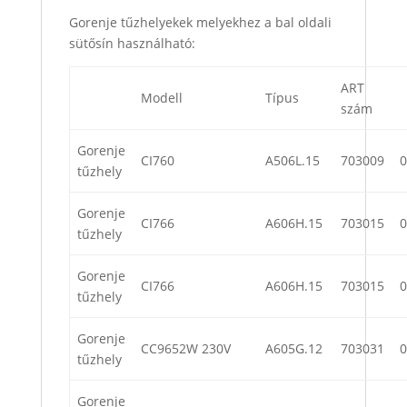
Gorenje tűzhelyekek melyekhez a bal oldali
sütősín használható:
ART
Modell
Típus
szám
Gorenje
CI760
A506L.15
703009
0
tűzhely
Gorenje
CI766
A606H.15
703015
0
tűzhely
Gorenje
CI766
A606H.15
703015
0
tűzhely
Gorenje
CC9652W 230V
A605G.12
703031
0
tűzhely
Gorenje