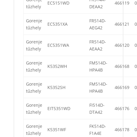
EC5151WD
466119
0
tűzhely
DEAA2
Gorenje
FR514D-
EC5351XA
466121
0
tűzhely
AEG42
Gorenje
FR514D-
EC5351WA
466120
0
tűzhely
AEAA2
Gorenje
FM514D-
K5352WH
466168
0
tűzhely
HPA4B
Gorenje
FM514D-
K5352SH
466169
0
tűzhely
HPA4B
Gorenje
FI514D-
EIT5351WD
466176
0
tűzhely
DTA42
Gorenje
FK514D-
K5351WF
466178
0
tűzhely
F1A4E