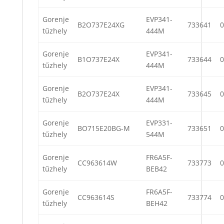
Gorenje
EVP341-
B2O737E24XG
733641
0
tűzhely
444M
Gorenje
EVP341-
B1O737E24X
733644
0
tűzhely
444M
Gorenje
EVP341-
B2O737E24X
733645
0
tűzhely
444M
Gorenje
EVP331-
BO715E20BG-M
733651
0
tűzhely
544M
Gorenje
FR6A5F-
CC963614W
733773
0
tűzhely
BEB42
Gorenje
FR6A5F-
CC963614S
733774
0
tűzhely
BEH42