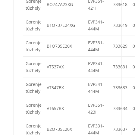
Gorenje
EVP351-
BO747A23XG
733618
0
tűzhely
421I
Gorenje
EVP341-
B1O737E24XG
733619
0
tűzhely
444M
Gorenje
EVP331-
B1O735E20X
733629
0
tűzhely
444M
Gorenje
EVP341-
VT537AX
733631
0
tűzhely
444M
Gorenje
EVP341-
VT547BX
733633
0
tűzhely
444M
Gorenje
EVP351-
VT657BX
733634
0
tűzhely
423I
Gorenje
EVP331-
B2O735E20X
733637
0
tűzhely
444M