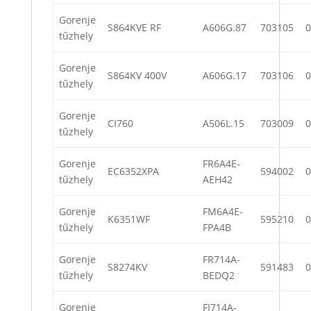
Gorenje
S864KVE RF
A606G.87
703105
0
tűzhely
Gorenje
S864KV 400V
A606G.17
703106
0
tűzhely
Gorenje
CI760
A506L.15
703009
0
tűzhely
Gorenje
FR6A4E-
EC6352XPA
594002
0
tűzhely
AEH42
Gorenje
FM6A4E-
K6351WF
595210
0
tűzhely
FPA4B
Gorenje
FR714A-
S8274KV
591483
0
tűzhely
BEDQ2
Gorenje
FI714A-