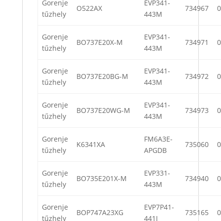
Gorenje
EVP341-
O522AX
734967
0
tűzhely
443M
Gorenje
EVP341-
BO737E20X-M
734971
0
tűzhely
443M
Gorenje
EVP341-
BO737E20BG-M
734972
0
tűzhely
443M
Gorenje
EVP341-
BO737E20WG-M
734973
0
tűzhely
443M
Gorenje
FM6A3E-
K6341XA
735060
0
tűzhely
APGDB
Gorenje
EVP331-
BO735E201X-M
734940
0
tűzhely
443M
Gorenje
EVP7P41-
BOP747A23XG
735165
0
tűzhely
441I