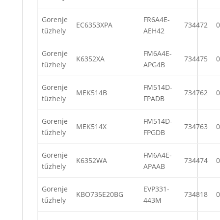
Gorenje
FR6A4E-
EC6353XPA
734472
0
tűzhely
AEH42
Gorenje
FM6A4E-
K6352XA
734475
0
tűzhely
APG4B
Gorenje
FM514D-
MEK514B
734762
0
tűzhely
FPADB
Gorenje
FM514D-
MEK514X
734763
0
tűzhely
FPGDB
Gorenje
FM6A4E-
K6352WA
734474
0
tűzhely
APAAB
Gorenje
EVP331-
KBO735E20BG
734818
0
tűzhely
443M