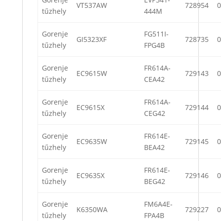
VT537AW
728954
0
tűzhely
444M
Gorenje
FG511I-
GI5323XF
728735
0
tűzhely
FPG4B
Gorenje
FR614A-
EC9615W
729143
0
tűzhely
CEA42
Gorenje
FR614A-
EC9615X
729144
0
tűzhely
CEG42
Gorenje
FR614E-
EC9635W
729145
0
tűzhely
BEA42
Gorenje
FR614E-
EC9635X
729146
0
tűzhely
BEG42
Gorenje
FM6A4E-
K6350WA
729227
0
tűzhely
FPA4B