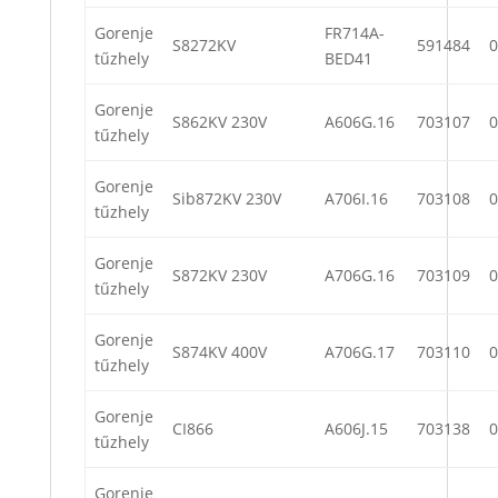
Gorenje
FR714A-
S8272KV
591484
0
tűzhely
BED41
Gorenje
S862KV 230V
A606G.16
703107
0
tűzhely
Gorenje
Sib872KV 230V
A706I.16
703108
0
tűzhely
Gorenje
S872KV 230V
A706G.16
703109
0
tűzhely
Gorenje
S874KV 400V
A706G.17
703110
0
tűzhely
Gorenje
CI866
A606J.15
703138
0
tűzhely
Gorenje