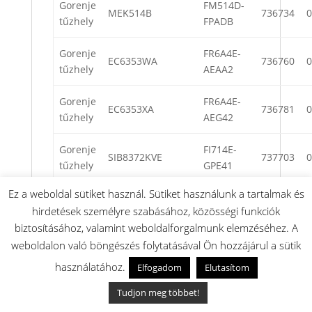
Gorenje
FM514D-
MEK514B
736734
0
tűzhely
FPADB
Gorenje
FR6A4E-
EC6353WA
736760
0
tűzhely
AEAA2
Gorenje
FR6A4E-
EC6353XA
736781
0
tűzhely
AEG42
Gorenje
FI714E-
SIB8372KVE
737703
0
tűzhely
GPE41
Ez a weboldal sütiket használ. Sütiket használunk a tartalmak és
Gorenje
EVP341-
BS737EX
737722
0
hirdetések személyre szabásához, közösségi funkciók
tűzhely
444M
biztosításához, valamint weboldalforgalmunk elemzéséhez. A
weboldalon való böngészés folytatásával Ön hozzájárul a sütik
Gorenje
FR513D-
EC5343WC
738268
0
tűzhely
CEAA2
használatához.
Elfogadom
Elutasítom
Tudjon meg többet!
Gorenje
RR513D-
EC5343XC
738269
0
tűzhely
CEGA2