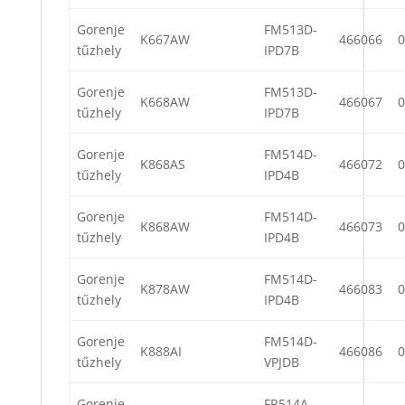
Gorenje
FM513D-
K667AW
466066
0
tűzhely
IPD7B
Gorenje
FM513D-
K668AW
466067
0
tűzhely
IPD7B
Gorenje
FM514D-
K868AS
466072
0
tűzhely
IPD4B
Gorenje
FM514D-
K868AW
466073
0
tűzhely
IPD4B
Gorenje
FM514D-
K878AW
466083
0
tűzhely
IPD4B
Gorenje
FM514D-
K888AI
466086
0
tűzhely
VPJDB
Gorenje
FR514A-