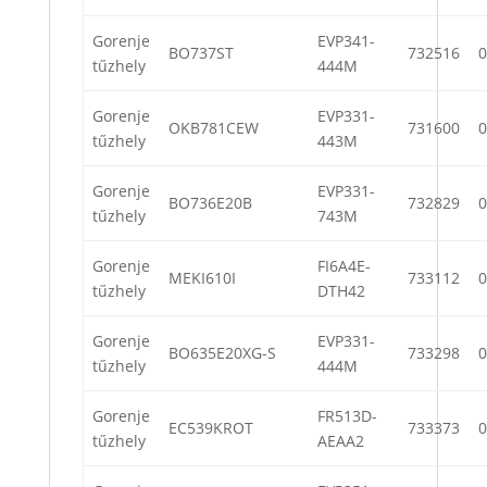
Gorenje
EVP341-
BO737ST
732516
0
tűzhely
444M
Gorenje
EVP331-
OKB781CEW
731600
0
tűzhely
443M
Gorenje
EVP331-
BO736E20B
732829
0
tűzhely
743M
Gorenje
FI6A4E-
MEKI610I
733112
0
tűzhely
DTH42
Gorenje
EVP331-
BO635E20XG-S
733298
0
tűzhely
444M
Gorenje
FR513D-
EC539KROT
733373
0
tűzhely
AEAA2