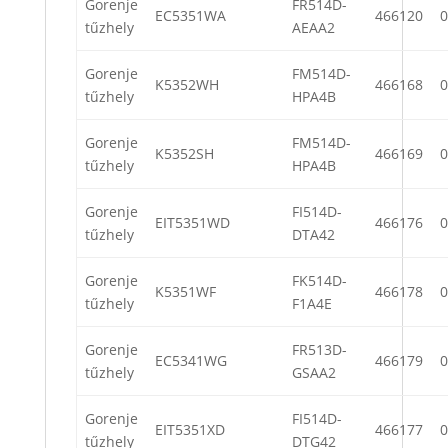
Gorenje
FR514D-
EC5351WA
466120
0
tűzhely
AEAA2
Gorenje
FM514D-
K5352WH
466168
0
tűzhely
HPA4B
Gorenje
FM514D-
K5352SH
466169
0
tűzhely
HPA4B
Gorenje
FI514D-
EIT5351WD
466176
0
tűzhely
DTA42
Gorenje
FK514D-
K5351WF
466178
0
tűzhely
F1A4E
Gorenje
FR513D-
EC5341WG
466179
0
tűzhely
GSAA2
Gorenje
FI514D-
EIT5351XD
466177
0
tűzhely
DTG42