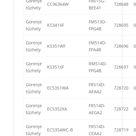
Gorenje
FR615G-
CC96364W
728648
0
tűzhely
BEE41
Gorenje
FM513D-
K5341XF
728695
0
tűzhely
FPG4B
Gorenje
FM514D-
K5351WF
728696
0
tűzhely
FPA4B
Gorenje
RM514D-
K5351XF
728697
0
tűzhely
FPG4B
Gorenje
FR514D-
EC5351WA
728720
0
tűzhely
AEAA2
Gorenje
FR514D-
EC5352XA
728722
0
tűzhely
AEGA2
Gorenje
FR514D-
EC5354WC-B
728719
0
tűzhely
CEAA2