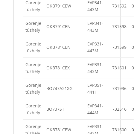
Gorenje
EVP341-
OKB791CEW
731592
0
tűzhely
443M
Gorenje
EVP341-
OKB791CEN
731598
0
tűzhely
443M
Gorenje
EVP331-
OKB781CEN
731599
0
tűzhely
443M
Gorenje
EVP331-
OKB781CEX
731601
0
tűzhely
443M
Gorenje
EVP351-
BO747A21XG
731936
0
tűzhely
441I
Gorenje
EVP341-
BO737ST
732516
0
tűzhely
444M
Gorenje
EVP331-
OKB781CEW
731600
0
tűzhely
443M