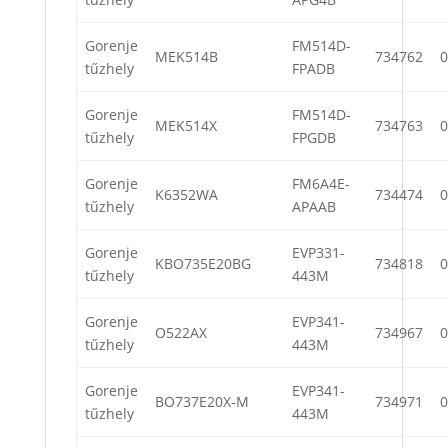
Gorenje
FM514D-
MEK514B
734762
0
tűzhely
FPADB
Gorenje
FM514D-
MEK514X
734763
0
tűzhely
FPGDB
Gorenje
FM6A4E-
K6352WA
734474
0
tűzhely
APAAB
Gorenje
EVP331-
KBO735E20BG
734818
0
tűzhely
443M
Gorenje
EVP341-
O522AX
734967
0
tűzhely
443M
Gorenje
EVP341-
BO737E20X-M
734971
0
tűzhely
443M