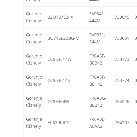
Gorenje
EVP341-
B2O737E24X
733645
0
tűzhely
444M
Gorenje
EVP331-
BO715E20BG-M
733651
0
tűzhely
544M
Gorenje
FR6A5F-
CC963614W
733773
0
tűzhely
BEB42
Gorenje
FR6A5F-
CC963614S
733774
0
tűzhely
BEH42
Gorenje
FR6A5G-
CC96364W
734226
0
tűzhely
BEB42
Gorenje
FR6A3E-
EC639KROT
734207
0
tűzhely
AEAA2