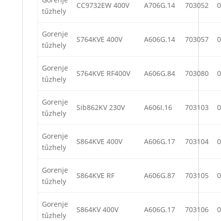
CC9732EW 400V
A706G.14
703052
0
tűzhely
Gorenje
S764KVE 400V
A606G.14
703057
0
tűzhely
Gorenje
S764KVE RF400V
A606G.84
703080
0
tűzhely
Gorenje
Sib862KV 230V
A606I.16
703103
0
tűzhely
Gorenje
S864KVE 400V
A606G.17
703104
0
tűzhely
Gorenje
S864KVE RF
A606G.87
703105
0
tűzhely
Gorenje
S864KV 400V
A606G.17
703106
0
tűzhely