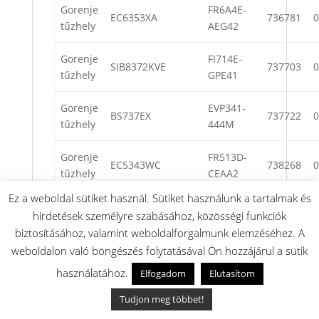
Gorenje
FR6A4E-
EC6353XA
736781
0
tűzhely
AEG42
Gorenje
FI714E-
SIB8372KVE
737703
0
tűzhely
GPE41
Gorenje
EVP341-
BS737EX
737722
0
tűzhely
444M
Gorenje
FR513D-
EC5343WC
738268
0
tűzhely
CEAA2
Ez a weboldal sütiket használ. Sütiket használunk a tartalmak és
Gorenje
RR513D-
EC5343XC
738269
0
hirdetések személyre szabásához, közösségi funkciók
tűzhely
CEGA2
biztosításához, valamint weboldalforgalmunk elemzéséhez. A
weboldalon való böngészés folytatásával Ön hozzájárul a sütik
Gorenje
RR6A3E-
EC6342XC
738653
0
tűzhely
CEGA2
használatához.
Elfogadom
Elutasítom
Tudjon meg többet!
Gorenje
FR714A-
S8272KVB
738935
0