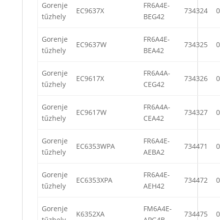
Gorenje
FR6A4E-
EC9637X
734324
0
tűzhely
BEG42
Gorenje
FR6A4E-
EC9637W
734325
0
tűzhely
BEA42
Gorenje
FR6A4A-
EC9617X
734326
0
tűzhely
CEG42
Gorenje
FR6A4A-
EC9617W
734327
0
tűzhely
CEA42
Gorenje
FR6A4E-
EC6353WPA
734471
0
tűzhely
AEBA2
Gorenje
FR6A4E-
EC6353XPA
734472
0
tűzhely
AEH42
Gorenje
FM6A4E-
K6352XA
734475
0
tűzhely
APG4B