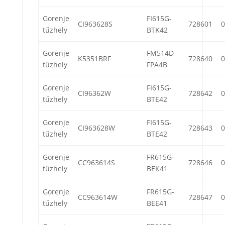
Gorenje
FI615G-
CI963628S
728601
0
tűzhely
BTK42
Gorenje
FM514D-
K5351BRF
728640
0
tűzhely
FPA4B
Gorenje
FI615G-
CI96362W
728642
0
tűzhely
BTE42
Gorenje
FI615G-
CI963628W
728643
0
tűzhely
BTE42
Gorenje
FR615G-
CC963614S
728646
0
tűzhely
BEK41
Gorenje
FR615G-
CC963614W
728647
0
tűzhely
BEE41