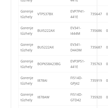
tűzhely
441E
Gorenje
EVP7P41-
VTP537BX
735647
0
tűzhely
441E
Gorenje
EV341-
BUI5222AX
735686
0
tűzhely
I444M
Gorenje
EV341-
BU5222AX
735687
0
tűzhely
D443M
Gorenje
EVP3P51-
BOP658A23BG
735763
0
tűzhely
441E
Gorenje
FI514D-
I878AI
735919
0
tűzhely
GPJ42
Gorenje
FI514D-
I878AW
735920
0
tűzhely
GTD42