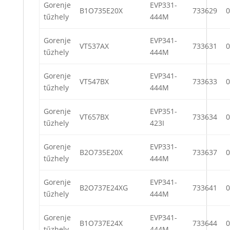
Gorenje
EVP331-
B1O735E20X
733629
0
tűzhely
444M
Gorenje
EVP341-
VT537AX
733631
0
tűzhely
444M
Gorenje
EVP341-
VT547BX
733633
0
tűzhely
444M
Gorenje
EVP351-
VT657BX
733634
0
tűzhely
423I
Gorenje
EVP331-
B2O735E20X
733637
0
tűzhely
444M
Gorenje
EVP341-
B2O737E24XG
733641
0
tűzhely
444M
Gorenje
EVP341-
B1O737E24X
733644
0
tűzhely
444M