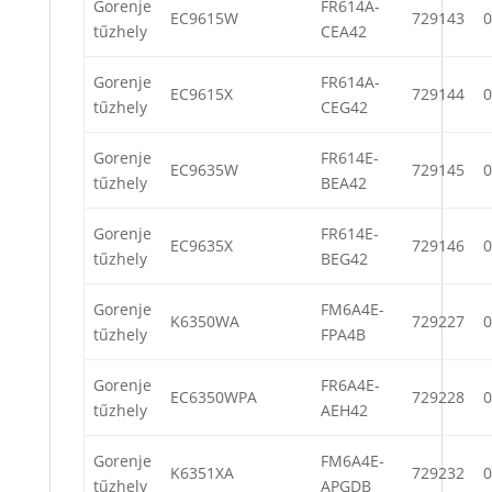
Gorenje
FR614A-
EC9615W
729143
0
tűzhely
CEA42
Gorenje
FR614A-
EC9615X
729144
0
tűzhely
CEG42
Gorenje
FR614E-
EC9635W
729145
0
tűzhely
BEA42
Gorenje
FR614E-
EC9635X
729146
0
tűzhely
BEG42
Gorenje
FM6A4E-
K6350WA
729227
0
tűzhely
FPA4B
Gorenje
FR6A4E-
EC6350WPA
729228
0
tűzhely
AEH42
Gorenje
FM6A4E-
K6351XA
729232
0
tűzhely
APGDB