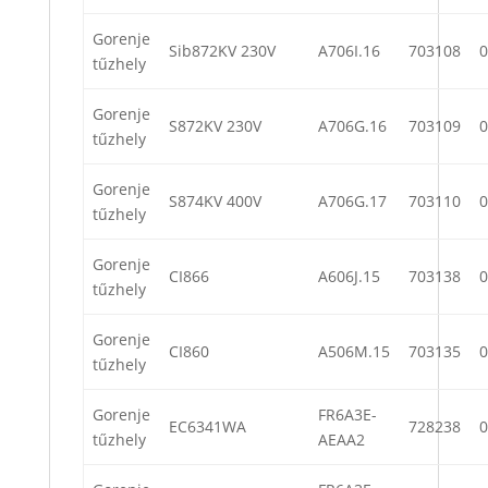
Gorenje
Sib872KV 230V
A706I.16
703108
0
tűzhely
Gorenje
S872KV 230V
A706G.16
703109
0
tűzhely
Gorenje
S874KV 400V
A706G.17
703110
0
tűzhely
Gorenje
CI866
A606J.15
703138
0
tűzhely
Gorenje
CI860
A506M.15
703135
0
tűzhely
Gorenje
FR6A3E-
EC6341WA
728238
0
tűzhely
AEAA2