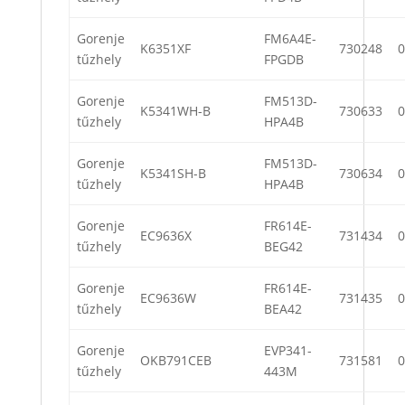
Gorenje
FM6A4E-
K6351XF
730248
0
tűzhely
FPGDB
Gorenje
FM513D-
K5341WH-B
730633
0
tűzhely
HPA4B
Gorenje
FM513D-
K5341SH-B
730634
0
tűzhely
HPA4B
Gorenje
FR614E-
EC9636X
731434
0
tűzhely
BEG42
Gorenje
FR614E-
EC9636W
731435
0
tűzhely
BEA42
Gorenje
EVP341-
OKB791CEB
731581
0
tűzhely
443M