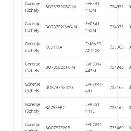
Gorenje
EVP341-
BO737E20BG-M
734972
0
tűzhely
443M
Gorenje
EVP341-
BO737E20WG-M
734973
0
tűzhely
443M
Gorenje
FM6A3E-
K6341XA
735060
0
tűzhely
APGDB
Gorenje
EVP331-
BO735E201X-M
734940
0
tűzhely
443M
Gorenje
EVP7P41-
BOP747A23XG
735165
0
tűzhely
441I
Gorenje
EVP351-
BA758EBG
735169
0
tűzhely
441E
Gorenje
EVP7P41-
BOP737E20B
735469
0