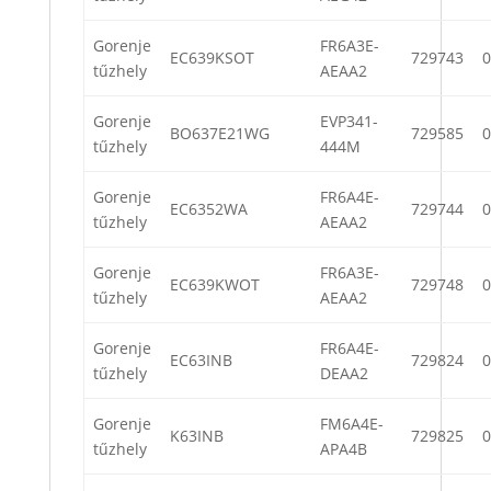
Gorenje
FR6A3E-
EC639KSOT
729743
0
tűzhely
AEAA2
Gorenje
EVP341-
BO637E21WG
729585
0
tűzhely
444M
Gorenje
FR6A4E-
EC6352WA
729744
0
tűzhely
AEAA2
Gorenje
FR6A3E-
EC639KWOT
729748
0
tűzhely
AEAA2
Gorenje
FR6A4E-
EC63INB
729824
0
tűzhely
DEAA2
Gorenje
FM6A4E-
K63INB
729825
0
tűzhely
APA4B