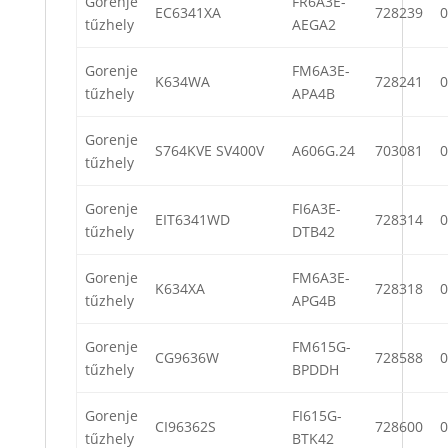
Gorenje
FR6A3E-
EC6341XA
728239
0
tűzhely
AEGA2
Gorenje
FM6A3E-
K634WA
728241
0
tűzhely
APA4B
Gorenje
S764KVE SV400V
A606G.24
703081
0
tűzhely
Gorenje
FI6A3E-
EIT6341WD
728314
0
tűzhely
DTB42
Gorenje
FM6A3E-
K634XA
728318
0
tűzhely
APG4B
Gorenje
FM615G-
CG9636W
728588
0
tűzhely
BPDDH
Gorenje
FI615G-
CI96362S
728600
0
tűzhely
BTK42