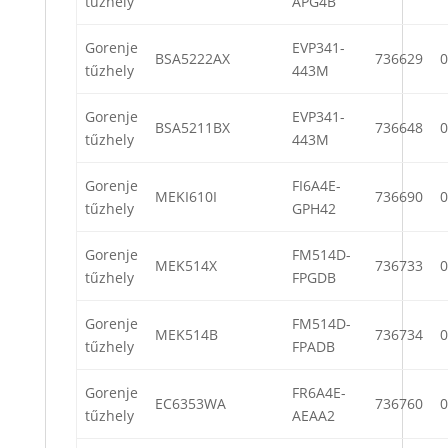
tűzhely
APG4B
Gorenje
EVP341-
BSA5222AX
736629
0
tűzhely
443M
Gorenje
EVP341-
BSA5211BX
736648
0
tűzhely
443M
Gorenje
FI6A4E-
MEKI610I
736690
0
tűzhely
GPH42
Gorenje
FM514D-
MEK514X
736733
0
tűzhely
FPGDB
Gorenje
FM514D-
MEK514B
736734
0
tűzhely
FPADB
Gorenje
FR6A4E-
EC6353WA
736760
0
tűzhely
AEAA2