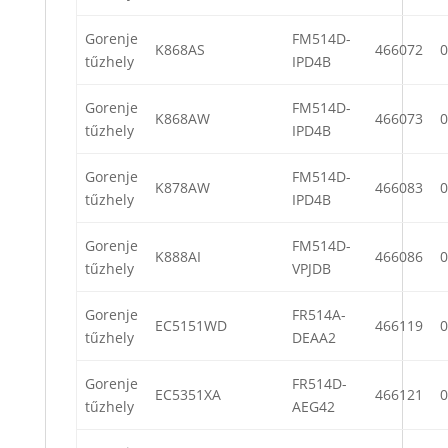
Gorenje
FM514D-
K868AS
466072
0
tűzhely
IPD4B
Gorenje
FM514D-
K868AW
466073
0
tűzhely
IPD4B
Gorenje
FM514D-
K878AW
466083
0
tűzhely
IPD4B
Gorenje
FM514D-
K888AI
466086
0
tűzhely
VPJDB
Gorenje
FR514A-
EC5151WD
466119
0
tűzhely
DEAA2
Gorenje
FR514D-
EC5351XA
466121
0
tűzhely
AEG42