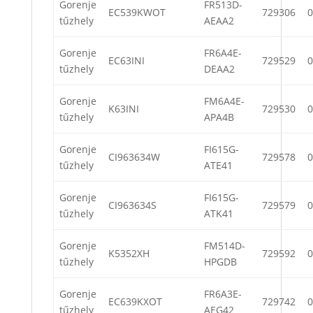
Gorenje
FR513D-
EC539KWOT
729306
0
tűzhely
AEAA2
Gorenje
FR6A4E-
EC63INI
729529
0
tűzhely
DEAA2
Gorenje
FM6A4E-
K63INI
729530
0
tűzhely
APA4B
Gorenje
FI615G-
CI963634W
729578
0
tűzhely
ATE41
Gorenje
FI615G-
CI963634S
729579
0
tűzhely
ATK41
Gorenje
FM514D-
K5352XH
729592
0
tűzhely
HPGDB
Gorenje
FR6A3E-
EC639KXOT
729742
0
tűzhely
AEG42