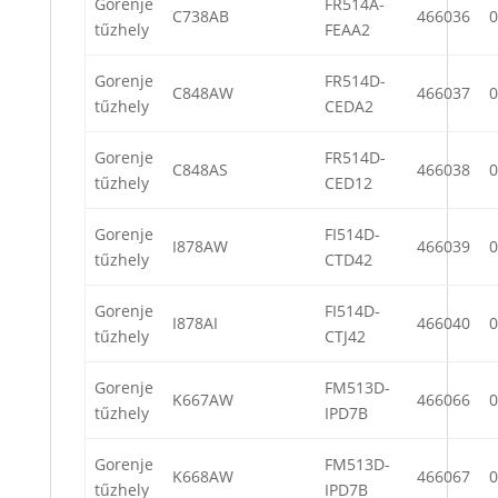
Gorenje
FR514A-
C738AB
466036
0
tűzhely
FEAA2
Gorenje
FR514D-
C848AW
466037
0
tűzhely
CEDA2
Gorenje
FR514D-
C848AS
466038
0
tűzhely
CED12
Gorenje
FI514D-
I878AW
466039
0
tűzhely
CTD42
Gorenje
FI514D-
I878AI
466040
0
tűzhely
CTJ42
Gorenje
FM513D-
K667AW
466066
0
tűzhely
IPD7B
Gorenje
FM513D-
K668AW
466067
0
tűzhely
IPD7B