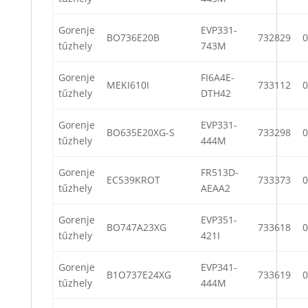
Gorenje
EVP331-
BO736E20B
732829
0
tűzhely
743M
Gorenje
FI6A4E-
MEKI610I
733112
0
tűzhely
DTH42
Gorenje
EVP331-
BO635E20XG-S
733298
0
tűzhely
444M
Gorenje
FR513D-
EC539KROT
733373
0
tűzhely
AEAA2
Gorenje
EVP351-
BO747A23XG
733618
0
tűzhely
421I
Gorenje
EVP341-
B1O737E24XG
733619
0
tűzhely
444M