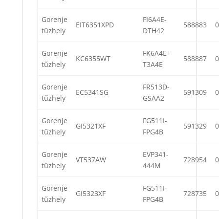
Gorenje
FI6A4E-
EIT6351XPD
588883
0
tűzhely
DTH42
Gorenje
FK6A4E-
KC6355WT
588887
0
tűzhely
T3A4E
Gorenje
FR513D-
EC5341SG
591309
0
tűzhely
GSAA2
Gorenje
FG511I-
GI5321XF
591329
0
tűzhely
FPG4B
Gorenje
EVP341-
VT537AW
728954
0
tűzhely
444M
Gorenje
FG511I-
GI5323XF
728735
0
tűzhely
FPG4B