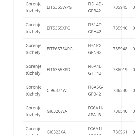
Gorenje
FI514D-
EIT5355WPG
735945
0
tűzhely
GPB42
Gorenje
FI514D-
EIT5355XPG
735946
0
tűzhely
GPH42
Gorenje
FI61PG-
EITP6575XPG
735948
0
tűzhely
GPN42
Gorenje
FI6A4E-
EIT6355XPD
736019
0
tűzhely
GTH42
Gorenje
FI6A5G-
CI96374W
736330
0
tűzhely
GPB42
Gorenje
FG6A1I-
GI6320WA
736540
0
tűzhely
APA1B
Gorenje
FG6A1I-
GI6323XA
736561
0