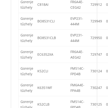
Gorenje
FR6A4E-
C818AI
729912
0
tűzhely
CEG42
Gorenje
EVP231-
BO8531CLI
729949
0
tűzhely
444M
Gorenje
EVP231-
BO8531CLB
729950
0
tűzhely
444M
Gorenje
FR6A4E-
EC6352XA
729747
0
tűzhely
AEG42
Gorenje
FM514C-
K52CLI
730124
0
tűzhely
FPD4B
Gorenje
FM6A4E-
K6351WF
730247
0
tűzhely
FPA4B
Gorenje
FM514C-
K52CLB
730125
0
tűzhely
FPD4B