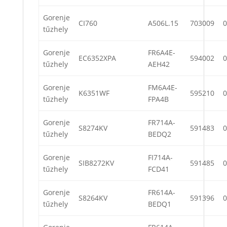
Gorenje
CI760
A506L.15
703009
0
tűzhely
Gorenje
FR6A4E-
EC6352XPA
594002
0
tűzhely
AEH42
Gorenje
FM6A4E-
K6351WF
595210
0
tűzhely
FPA4B
Gorenje
FR714A-
S8274KV
591483
0
tűzhely
BEDQ2
Gorenje
FI714A-
SIB8272KV
591485
0
tűzhely
FCD41
Gorenje
FR614A-
S8264KV
591396
0
tűzhely
BEDQ1