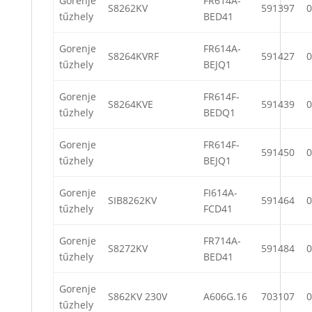
Gorenje
FR614A-
S8262KV
591397
0
tűzhely
BED41
Gorenje
FR614A-
S8264KVRF
591427
0
tűzhely
BEJQ1
Gorenje
FR614F-
S8264KVE
591439
0
tűzhely
BEDQ1
Gorenje
FR614F-
591450
0
tűzhely
BEJQ1
Gorenje
FI614A-
SIB8262KV
591464
0
tűzhely
FCD41
Gorenje
FR714A-
S8272KV
591484
0
tűzhely
BED41
Gorenje
S862KV 230V
A606G.16
703107
0
tűzhely