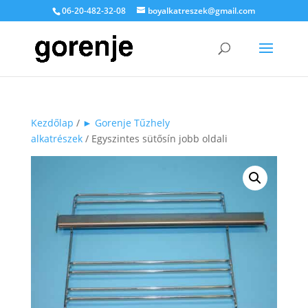
06-20-482-32-08
boyalkatreszek@gmail.com
Kezdőlap
/
► Gorenje Tűzhely
alkatrészek
/ Egyszintes sütősín jobb oldali