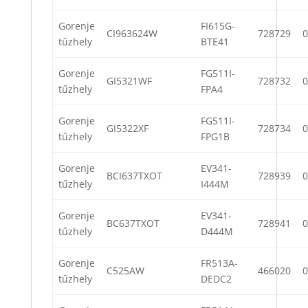
Gorenje
FI615G-
CI963624W
728729
0
tűzhely
BTE41
Gorenje
FG511I-
GI5321WF
728732
0
tűzhely
FPA4
Gorenje
FG511I-
GI5322XF
728734
0
tűzhely
FPG1B
Gorenje
EV341-
BCI637TXOT
728939
0
tűzhely
I444M
Gorenje
EV341-
BC637TXOT
728941
0
tűzhely
D444M
Gorenje
FR513A-
C525AW
466020
0
tűzhely
DEDC2