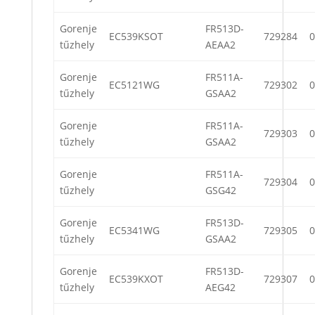
Gorenje
FR513D-
EC539KSOT
729284
0
tűzhely
AEAA2
Gorenje
FR511A-
EC5121WG
729302
0
tűzhely
GSAA2
Gorenje
FR511A-
729303
0
tűzhely
GSAA2
Gorenje
FR511A-
729304
0
tűzhely
GSG42
Gorenje
FR513D-
EC5341WG
729305
0
tűzhely
GSAA2
Gorenje
FR513D-
EC539KXOT
729307
0
tűzhely
AEG42