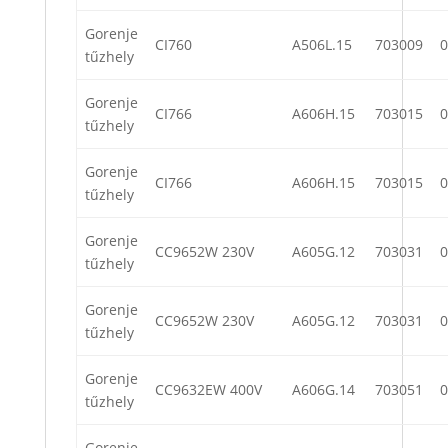
Gorenje
CI760
A506L.15
703009
0
tűzhely
Gorenje
CI766
A606H.15
703015
0
tűzhely
Gorenje
CI766
A606H.15
703015
0
tűzhely
Gorenje
CC9652W 230V
A605G.12
703031
0
tűzhely
Gorenje
CC9652W 230V
A605G.12
703031
0
tűzhely
Gorenje
CC9632EW 400V
A606G.14
703051
0
tűzhely
Gorenje