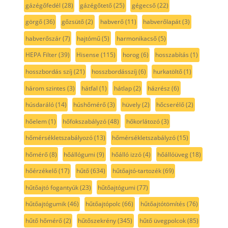
gázégőfedél
(28)
gázégőtető
(25)
gégecső
(22)
görgő
(36)
gőzsütő
(2)
habverő
(11)
habverőlapát
(3)
habverőszár
(7)
hajtómű
(5)
harmonikacső
(5)
HEPA Filter
(39)
Hisense
(115)
horog
(6)
hosszabítás
(1)
hosszbordás szíj
(21)
hosszbordásszíj
(6)
hurkatöltő
(1)
három szintes
(3)
hátfal
(1)
hátlap
(2)
házrész
(6)
húsdaráló
(14)
húshőmérő
(3)
hüvely
(2)
hőcserélő
(2)
hőelem
(1)
hőfokszabályzó
(48)
hőkorlátozó
(3)
hőmérsékletszabályozó
(13)
hőmérsékletszabályzó
(15)
hőmérő
(8)
hőállógumi
(9)
hőálló izzó
(4)
hőállóüveg
(18)
hőérzékelő
(17)
hűtő
(634)
hűtőajtó-tartozék
(69)
hűtőajtó fogantyúk
(23)
hűtőajtógumi
(77)
hűtőajtógumik
(46)
hűtőajtópolc
(66)
hűtőajtótömítés
(76)
hűtő hőmérő
(2)
hűtőszekrény
(345)
hűtő üvegpolcok
(85)