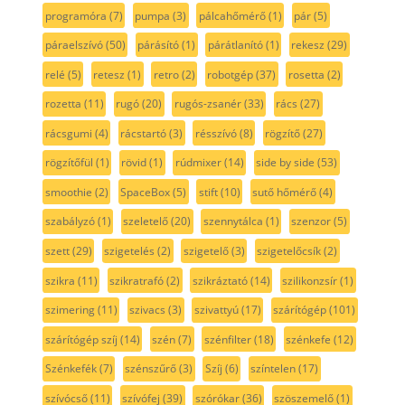
programóra
(7)
pumpa
(3)
pálcahőmérő
(1)
pár
(5)
páraelszívó
(50)
párásító
(1)
párátlanító
(1)
rekesz
(29)
relé
(5)
retesz
(1)
retro
(2)
robotgép
(37)
rosetta
(2)
rozetta
(11)
rugó
(20)
rugós-zsanér
(33)
rács
(27)
rácsgumi
(4)
rácstartó
(3)
résszívó
(8)
rögzítő
(27)
rögzítőfül
(1)
rövid
(1)
rúdmixer
(14)
side by side
(53)
smoothie
(2)
SpaceBox
(5)
stift
(10)
sutő hőmérő
(4)
szabályzó
(1)
szeletelő
(20)
szennytálca
(1)
szenzor
(5)
szett
(29)
szigetelés
(2)
szigetelő
(3)
szigetelőcsík
(2)
szikra
(11)
szikratrafó
(2)
szikráztató
(14)
szilikonzsír
(1)
szimering
(11)
szivacs
(3)
szivattyú
(17)
szárítógép
(101)
szárítógép szíj
(14)
szén
(7)
szénfilter
(18)
szénkefe
(12)
Szénkefék
(7)
szénszűrő
(3)
Szíj
(6)
színtelen
(17)
szívócső
(11)
szívófej
(39)
szórókar
(36)
szöszemelő
(1)