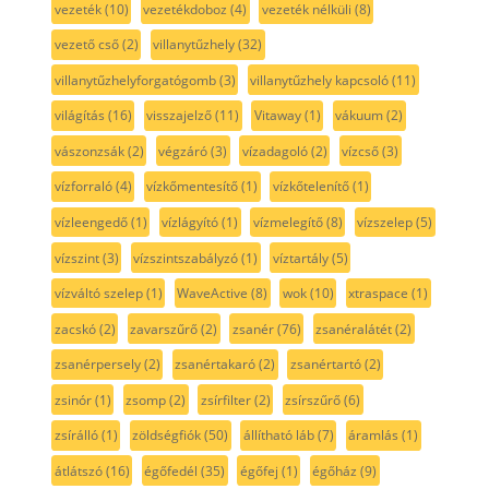
vezeték
(10)
vezetékdoboz
(4)
vezeték nélküli
(8)
vezető cső
(2)
villanytűzhely
(32)
villanytűzhelyforgatógomb
(3)
villanytűzhely kapcsoló
(11)
világítás
(16)
visszajelző
(11)
Vitaway
(1)
vákuum
(2)
vászonzsák
(2)
végzáró
(3)
vízadagoló
(2)
vízcső
(3)
vízforraló
(4)
vízkőmentesítő
(1)
vízkőtelenítő
(1)
vízleengedő
(1)
vízlágyító
(1)
vízmelegítő
(8)
vízszelep
(5)
vízszint
(3)
vízszintszabályzó
(1)
víztartály
(5)
vízváltó szelep
(1)
WaveActive
(8)
wok
(10)
xtraspace
(1)
zacskó
(2)
zavarszűrő
(2)
zsanér
(76)
zsanéralátét
(2)
zsanérpersely
(2)
zsanértakaró
(2)
zsanértartó
(2)
zsinór
(1)
zsomp
(2)
zsírfilter
(2)
zsírszűrő
(6)
zsírálló
(1)
zöldségfiók
(50)
állítható láb
(7)
áramlás
(1)
átlátszó
(16)
égőfedél
(35)
égőfej
(1)
égőház
(9)