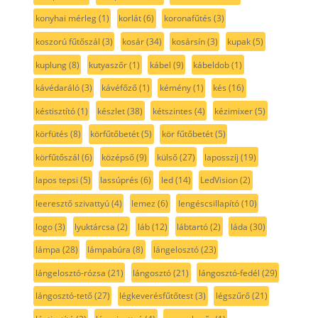
konyhai mérleg
(1)
korlát
(6)
koronafűtés
(3)
koszorú fűtőszál
(3)
kosár
(34)
kosársín
(3)
kupak
(5)
kuplung
(8)
kutyaszőr
(1)
kábel
(9)
kábeldob
(1)
kávédaráló
(3)
kávéfőző
(1)
kémény
(1)
kés
(16)
késtisztító
(1)
készlet
(38)
kétszintes
(4)
kézimixer
(5)
körfütés
(8)
körfűtőbetét
(5)
kör fűtőbetét
(5)
körfűtőszál
(6)
középső
(9)
külső
(27)
laposszíj
(19)
lapos tepsi
(5)
lassúprés
(6)
led
(14)
LedVision
(2)
leeresztő szivattyú
(4)
lemez
(6)
lengéscsillapító
(10)
logo
(3)
lyuktárcsa
(2)
láb
(12)
lábtartó
(2)
láda
(30)
lámpa
(28)
lámpabúra
(8)
lángelosztó
(23)
lángelosztó-rózsa
(21)
lángosztó
(21)
lángosztó-fedél
(29)
lángosztó-tető
(27)
légkeverésfűtőtest
(3)
légszűrő
(21)