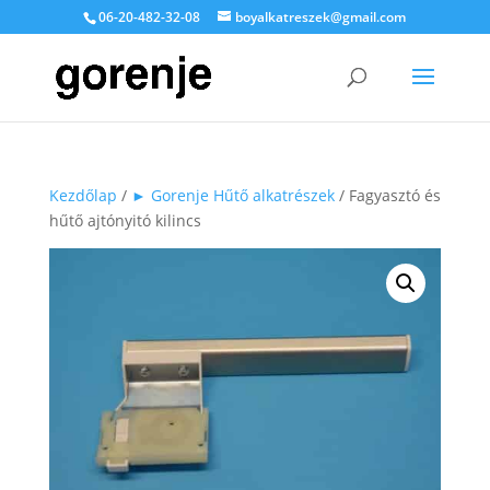
06-20-482-32-08
boyalkatreszek@gmail.com
Kezdőlap
/
► Gorenje Hűtő alkatrészek
/ Fagyasztó és
hűtő ajtónyitó kilincs