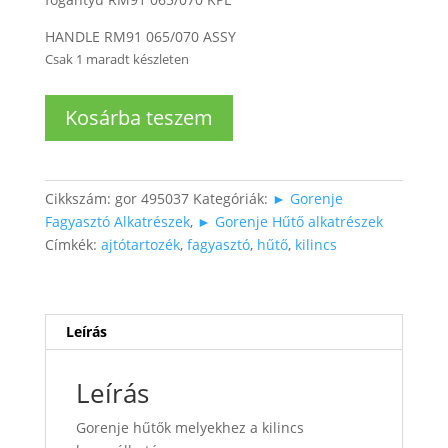
HANDLE RM91 065/070 ASSY
Csak 1 maradt készleten
Fagyasztó
Kosárba teszem
és
hűtő
ajtónyitó
kilincs
Cikkszám:
gor 495037
Kategóriák:
► Gorenje
mennyiség
Fagyasztó Alkatrészek
,
► Gorenje Hűtő alkatrészek
Címkék:
ajtótartozék
,
fagyasztó
,
hűtő
,
kilincs
Leírás
Leírás
Gorenje hűtők melyekhez a kilincs