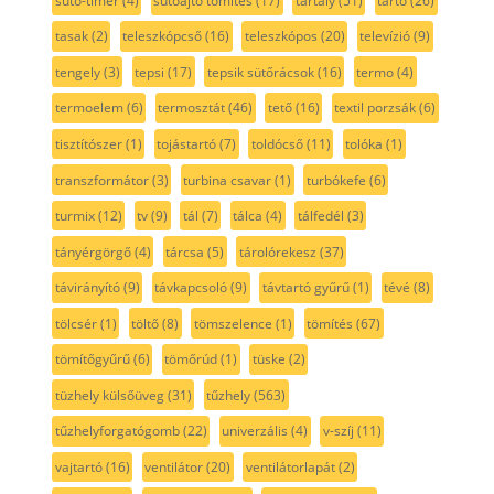
sűtő-timer
(4)
sűtőajtó tömítés
(17)
tartály
(51)
tartó
(26)
tasak
(2)
teleszkópcső
(16)
teleszkópos
(20)
televízió
(9)
tengely
(3)
tepsi
(17)
tepsik sütőrácsok
(16)
termo
(4)
termoelem
(6)
termosztát
(46)
tető
(16)
textil porzsák
(6)
tisztítószer
(1)
tojástartó
(7)
toldócső
(11)
tolóka
(1)
transzformátor
(3)
turbina csavar
(1)
turbókefe
(6)
turmix
(12)
tv
(9)
tál
(7)
tálca
(4)
tálfedél
(3)
tányérgörgő
(4)
tárcsa
(5)
tárolórekesz
(37)
távirányító
(9)
távkapcsoló
(9)
távtartó gyűrű
(1)
tévé
(8)
tölcsér
(1)
töltő
(8)
tömszelence
(1)
tömítés
(67)
tömítőgyűrű
(6)
tömőrúd
(1)
tüske
(2)
tüzhely külsőüveg
(31)
tűzhely
(563)
tűzhelyforgatógomb
(22)
univerzális
(4)
v-szíj
(11)
vajtartó
(16)
ventilátor
(20)
ventilátorlapát
(2)