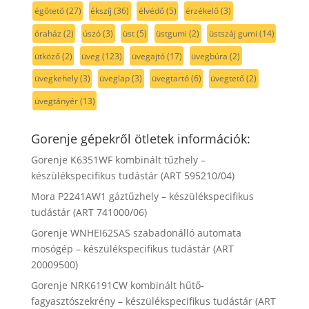
égőtető
(27)
ékszíj
(36)
élvédő
(5)
érzékelő
(3)
óraház
(2)
úszó
(3)
üst
(5)
üstgumi
(2)
üstszáj gumi
(14)
ütköző
(2)
üveg
(123)
üvegajtó
(17)
üvegbúra
(2)
üvegkehely
(3)
üveglap
(3)
üvegtartó
(6)
üvegtető
(2)
üvegtányér
(13)
Gorenje gépekről ötletek információk:
Gorenje K6351WF kombinált tűzhely –
készülékspecifikus tudástár (ART 595210/04)
Mora P2241AW1 gáztűzhely – készülékspecifikus
tudástár (ART 741000/06)
Gorenje WNHEI62SAS szabadonálló automata
mosógép – készülékspecifikus tudástár (ART
20009500)
Gorenje NRK6191CW kombinált hűtő-
fagyasztószekrény – készülékspecifikus tudástár (ART