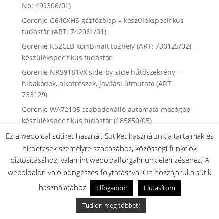
No: 499306/01)
Gorenje G640XHS gázfőzőlap – készülékspecifikus
tudástár (ART: 742061/01)
Gorenje K52CLB kombinált tűzhely (ART: 730125/02) –
készülékspecifikus tudástár
Gorenje NRS9181VX side-by-side hűtőszekrény –
hibakódok, alkatrészek, javítási útmutató (ART
733129)
Gorenje WA72105 szabadonálló automata mosógép –
készülékspecifikus tudástár (185850/05)
Gorenje WA64123 szabadonálló automata mosógép –
Ez a weboldal sütiket használ. Sütiket használunk a tartalmak és
készülékspecifikus tudástár (101752/08)
hirdetések személyre szabásához, közösségi funkciók
biztosításához, valamint weboldalforgalmunk elemzéséhez. A
Gorenje WA63121 szabadonálló automata mosógép –
weboldalon való böngészés folytatásával Ön hozzájárul a sütik
ART 101751/05 – hibakódok, alkatrészek és
dokumentumok
használatához.
Elfogadom
Elutasítom
Gorenje WD9514S mosó-szárítógép – ART 737939 –
Tudjon meg többet!
hibakódok, alkatrészek és dokumentumok