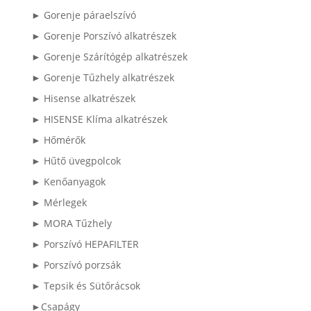
► Gorenje páraelszívó
► Gorenje Porszívó alkatrészek
► Gorenje Szárítógép alkatrészek
► Gorenje Tűzhely alkatrészek
► Hisense alkatrészek
► HISENSE Klíma alkatrészek
► Hőmérők
► Hűtő üvegpolcok
► Kenőanyagok
► Mérlegek
► MORA Tűzhely
► Porszívó HEPAFILTER
► Porszívó porzsák
► Tepsik és Sütőrácsok
►Csapágy