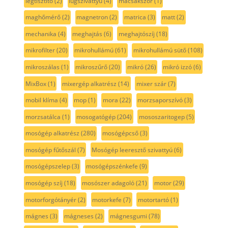
légtisztító
(2)
lúgszivattyú
(4)
macsakszőr
(1)
maghőmérő
(2)
magnetron
(2)
matrica
(3)
matt
(2)
mechanika
(4)
meghajtás
(6)
meghajtószíj
(18)
mikrofilter
(20)
mikrohullámú
(61)
mikrohullámú sütő
(108)
mikroszálas
(1)
mikroszűrő
(20)
mikró
(26)
mikró izzó
(6)
MixBox
(1)
mixergép alkatrész
(14)
mixer szár
(7)
mobil klíma
(4)
mop
(1)
mora
(22)
morzsaporszívó
(3)
morzsatálca
(1)
mosogatógép
(204)
mososzaritogep
(5)
mosógép alkatrész
(280)
mosógépcső
(3)
mosógép fűtőszál
(7)
Mosógép leeresztő szivattyú
(6)
mosógépszelep
(3)
mosógépszénkefe
(9)
mosógép szíj
(18)
mosószer adagoló
(21)
motor
(29)
motorforgótányér
(2)
motorkefe
(7)
motortartó
(1)
mágnes
(3)
mágneses
(2)
mágnesgumi
(78)