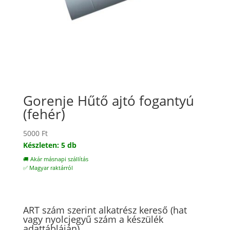
Gorenje Hűtő ajtó fogantyú
(fehér)
5000
Ft
Készleten: 5 db
🚚 Akár másnapi szállítás
✅ Magyar raktárról
ART szám szerint alkatrész kereső (hat
vagy nyolcjegyű szám a készülék
adattábláján)