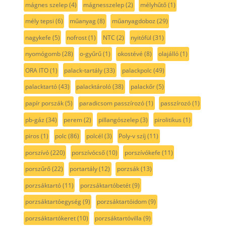
mágnes szelep
(4)
mágnesszelep
(2)
mélyhűtő
(1)
mély tepsi
(6)
műanyag
(8)
műanyagdoboz
(29)
nagykefe
(5)
nofrost
(1)
NTC
(2)
nyitófül
(31)
nyomógomb
(28)
o-gyűrű
(1)
okostévé
(8)
olajálló
(1)
ORA ITO
(1)
palack-tartály
(33)
palackpolc
(49)
palacktartó
(43)
palacktároló
(38)
palackőr
(5)
papír porszák
(5)
paradicsom passzírozó
(1)
passzírozó
(1)
pb-gáz
(34)
perem
(2)
pillangószelep
(3)
pirolitikus
(1)
piros
(1)
polc
(86)
polcél
(3)
Poly-v szíj
(11)
porszívó
(220)
porszívócső
(10)
porszívókefe
(11)
porszűrő
(22)
portartály
(12)
porzsák
(13)
porzsáktartó
(11)
porzsáktartóbetét
(9)
porzsáktartóegység
(9)
porzsáktartóidom
(9)
porzsáktartókeret
(10)
porzsáktartóvilla
(9)