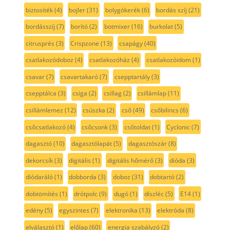
biztosíték
(4)
bojler
(31)
bolygókerék
(6)
bordás szíj
(21)
bordásszíj
(7)
borító
(2)
botmixer
(16)
burkolat
(5)
citrusprés
(3)
Crispzone
(13)
csapágy
(40)
csatlakozódoboz
(4)
csatlakozóház
(4)
csatlakozóidom
(1)
csavar
(7)
csavartakaró
(7)
csepptartály
(3)
csepptálca
(3)
csiga
(2)
csillag
(2)
csillámlap
(11)
csillámlemez
(12)
csúszka
(2)
cső
(49)
csőbilincs
(6)
csőcsatlakozó
(4)
csőcsonk
(3)
csőtoldat
(1)
Cyclonic
(7)
dagasztó
(10)
dagasztólapát
(5)
dagasztószár
(8)
dekorcsík
(3)
digitális
(1)
digitális hőmérő
(3)
dióda
(3)
diódaráló
(1)
dobborda
(3)
doboz
(31)
dobtartó
(2)
dobtömítés
(1)
drótpolc
(9)
dugó
(1)
díszléc
(5)
E14
(1)
edény
(5)
egyszintes
(7)
elektronika
(13)
elektróda
(8)
elválasztó
(1)
előlap
(60)
energia szabályzó
(2)