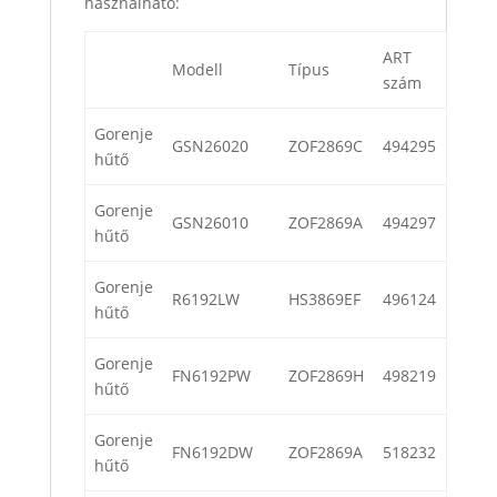
használható:
ART
Modell
Típus
szám
Gorenje
GSN26020
ZOF2869C
494295
hűtő
Gorenje
GSN26010
ZOF2869A
494297
hűtő
Gorenje
R6192LW
HS3869EF
496124
hűtő
Gorenje
FN6192PW
ZOF2869H
498219
hűtő
Gorenje
FN6192DW
ZOF2869A
518232
hűtő