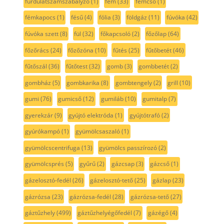
furdulatszámszabályzó
(1)
fém
(33)
fémcső
(1)
fémkapocs
(1)
fésű
(4)
fólia
(3)
földgáz
(11)
fúvóka
(42)
fúvóka szett
(8)
fül
(32)
főkapcsoló
(2)
főzőlap
(64)
főzőrács
(24)
főzőzóna
(10)
fűtés
(25)
fűtőbetét
(46)
fűtőszál
(36)
fűtőtest
(32)
gomb
(3)
gombbetét
(2)
gombház
(5)
gombkarika
(8)
gombtengely
(2)
grill
(10)
gumi
(76)
gumicső
(12)
gumiláb
(10)
gumitalp
(7)
gyerekzár
(9)
gyújtó elektróda
(1)
gyújtótrafó
(2)
gyúrókampó
(1)
gyümölcsaszaló
(1)
gyümölcscentrifuga
(13)
gyümölcs passzírozó
(2)
gyümölcsprés
(5)
gyűrű
(2)
gázcsap
(3)
gázcső
(1)
gázelosztó-fedél
(26)
gázelosztó-tető
(25)
gázlap
(23)
gázrózsa
(23)
gázrózsa-fedél
(28)
gázrózsa-tető
(27)
gáztűzhely
(499)
gáztűzhelyégőfedél
(7)
gázégő
(4)