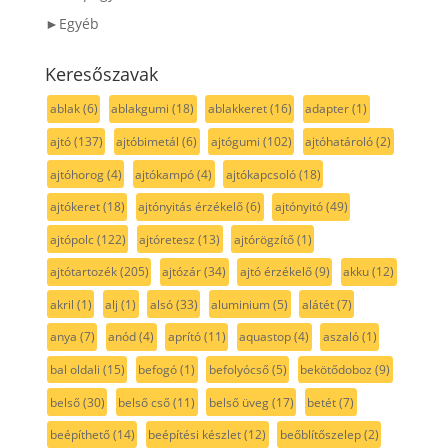
►Egyéb
Keresőszavak
ablak
(6)
ablakgumi
(18)
ablakkeret
(16)
adapter
(1)
ajtó
(137)
ajtóbimetál
(6)
ajtógumi
(102)
ajtóhatároló
(2)
ajtóhorog
(4)
ajtókampó
(4)
ajtókapcsoló
(18)
ajtókeret
(18)
ajtónyitás érzékelő
(6)
ajtónyitó
(49)
ajtópolc
(122)
ajtóretesz
(13)
ajtórögzítő
(1)
ajtótartozék
(205)
ajtózár
(34)
ajtó érzékelő
(9)
akku
(12)
akril
(1)
alj
(1)
alsó
(33)
aluminium
(5)
alátét
(7)
anya
(7)
anód
(4)
aprító
(11)
aquastop
(4)
aszaló
(1)
bal oldali
(15)
befogó
(1)
befolyócső
(5)
bekötődoboz
(9)
belső
(30)
belső cső
(11)
belső üveg
(17)
betét
(7)
beépíthető
(14)
beépítési készlet
(12)
beőblítőszelep
(2)