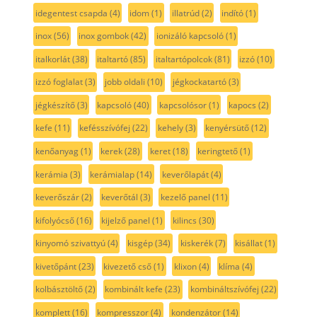
idegentest csapda
(4)
idom
(1)
illatrúd
(2)
indító
(1)
inox
(56)
inox gombok
(42)
ionizáló kapcsoló
(1)
italkorlát
(38)
italtartó
(85)
italtartópolcok
(81)
izzó
(10)
izzó foglalat
(3)
jobb oldali
(10)
jégkockatartó
(3)
jégkészítő
(3)
kapcsoló
(40)
kapcsolósor
(1)
kapocs
(2)
kefe
(11)
kefésszívófej
(22)
kehely
(3)
kenyérsütő
(12)
kenőanyag
(1)
kerek
(28)
keret
(18)
keringtető
(1)
kerámia
(3)
kerámialap
(14)
keverőlapát
(4)
keverőszár
(2)
keverőtál
(3)
kezelő panel
(11)
kifolyócső
(16)
kijelző panel
(1)
kilincs
(30)
kinyomó szivattyú
(4)
kisgép
(34)
kiskerék
(7)
kisállat
(1)
kivetőpánt
(23)
kivezető cső
(1)
klixon
(4)
klíma
(4)
kolbásztöltő
(2)
kombinált kefe
(23)
kombináltszívófej
(22)
komplett
(16)
kompresszor
(4)
kondenzátor
(14)