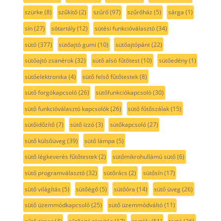
szürke
(8)
szűkítő
(2)
szűrő
(97)
szűrőház
(5)
sárga
(1)
sín
(27)
sótartály
(12)
sütési funkcióválasztó
(34)
sütő
(377)
sütőajtó gumi
(10)
sütőajtópánt
(22)
sütőajtó zsanérok
(32)
sütő alsó fűtőtest
(10)
sütőedény
(1)
sütőelektronika
(4)
sütő felső fűtőtestek
(8)
sütő forgókapcsoló
(26)
sütőfunkciókapcsoló
(30)
sütő funkcióválasztó kapcsolók
(26)
sütő fűtőszálak
(15)
sütőidőzítő
(7)
sütő izzó
(3)
sütőkapcsoló
(27)
sütő külsőüveg
(39)
sütő lámpa
(5)
sütő légkeverés fűtőtestek
(2)
sütőmikrohullámú sütő
(6)
sütő programválasztó
(32)
sütőrács
(2)
sütősín
(17)
sütő világítás
(5)
sütőégő
(5)
sütőóra
(14)
sütő üveg
(26)
sütő üzemmódkapcsoló
(25)
sütő üzemmódváltó
(11)