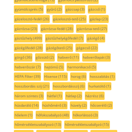
gyümölcsprés
(5)
gyűrű
(2)
gázcsap
(3)
gázcső
(1)
gázelosztó-fedél
(26)
gázelosztó-tető
(25)
gázlap
(23)
gázrózsa
(23)
gázrózsa-fedél
(28)
gázrózsa-tető
(27)
gáztűzhely
(499)
gáztűzhelyégőfedél
(7)
gázégő
(4)
gázégőfedél
(28)
gázégőtető
(25)
gégecső
(22)
görgő
(36)
gőzsütő
(2)
habverő
(11)
habverőlapát
(3)
habverőszár
(7)
hajtómű
(5)
harmonikacső
(5)
HEPA Filter
(39)
Hisense
(115)
horog
(6)
hosszabítás
(1)
hosszbordás szíj
(21)
hosszbordásszíj
(6)
hurkatöltő
(1)
három szintes
(3)
hátfal
(1)
hátlap
(2)
házrész
(6)
húsdaráló
(14)
húshőmérő
(3)
hüvely
(2)
hőcserélő
(2)
hőelem
(1)
hőfokszabályzó
(48)
hőkorlátozó
(3)
hőmérsékletszabályozó
(13)
hőmérsékletszabályzó
(15)