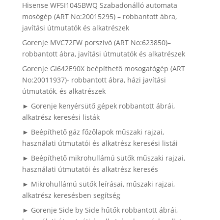
Hisense WF5I1045BWQ Szabadonálló automata
mosógép (ART No:20015295) – robbantott ábra,
javítási útmutatók és alkatrészek
Gorenje MVC72FW porszívó (ART No:623850)–
robbantott ábra, javítási útmutatók és alkatrészek
Gorenje GI642E90X beépíthető mosogatógép (ART
No:20011937)- robbantott ábra, házi javítási
útmutatók, és alkatrészek
► Gorenje kenyérsütő gépek robbantott ábrái,
alkatrész keresési listák
► Beépíthető gáz főzőlapok műszaki rajzai,
használati útmutatói és alkatrész keresési listái
► Beépíthető mikrohullámú sütők műszaki rajzai,
használati útmutatói és alkatrész keresés
► Mikrohullámú sütők leírásai, műszaki rajzai,
alkatrész keresésben segítség
► Gorenje Side by Side hűtők robbantott ábrái,