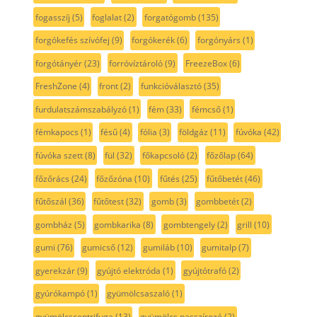
fogasszíj
(5)
foglalat
(2)
forgatógomb
(135)
forgókefés szívófej
(9)
forgókerék
(6)
forgónyárs
(1)
forgótányér
(23)
forróvíztároló
(9)
FreezeBox
(6)
FreshZone
(4)
front
(2)
funkcióválasztó
(35)
furdulatszámszabályzó
(1)
fém
(33)
fémcső
(1)
fémkapocs
(1)
fésű
(4)
fólia
(3)
földgáz
(11)
fúvóka
(42)
fúvóka szett
(8)
fül
(32)
főkapcsoló
(2)
főzőlap
(64)
főzőrács
(24)
főzőzóna
(10)
fűtés
(25)
fűtőbetét
(46)
fűtőszál
(36)
fűtőtest
(32)
gomb
(3)
gombbetét
(2)
gombház
(5)
gombkarika
(8)
gombtengely
(2)
grill
(10)
gumi
(76)
gumicső
(12)
gumiláb
(10)
gumitalp
(7)
gyerekzár
(9)
gyújtó elektróda
(1)
gyújtótrafó
(2)
gyúrókampó
(1)
gyümölcsaszaló
(1)
gyümölcscentrifuga
(13)
gyümölcs passzírozó
(2)