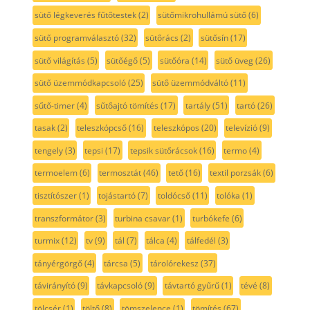
sütő légkeverés fűtőtestek
(2)
sütőmikrohullámú sütő
(6)
sütő programválasztó
(32)
sütőrács
(2)
sütősín
(17)
sütő világítás
(5)
sütőégő
(5)
sütőóra
(14)
sütő üveg
(26)
sütő üzemmódkapcsoló
(25)
sütő üzemmódváltó
(11)
sűtő-timer
(4)
sűtőajtó tömítés
(17)
tartály
(51)
tartó
(26)
tasak
(2)
teleszkópcső
(16)
teleszkópos
(20)
televízió
(9)
tengely
(3)
tepsi
(17)
tepsik sütőrácsok
(16)
termo
(4)
termoelem
(6)
termosztát
(46)
tető
(16)
textil porzsák
(6)
tisztítószer
(1)
tojástartó
(7)
toldócső
(11)
tolóka
(1)
transzformátor
(3)
turbina csavar
(1)
turbókefe
(6)
turmix
(12)
tv
(9)
tál
(7)
tálca
(4)
tálfedél
(3)
tányérgörgő
(4)
tárcsa
(5)
tárolórekesz
(37)
távirányító
(9)
távkapcsoló
(9)
távtartó gyűrű
(1)
tévé
(8)
tölcsér
(1)
töltő
(8)
tömszelence
(1)
tömítés
(67)