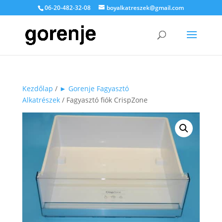
06-20-482-32-08
boyalkatreszek@gmail.com
Kezdőlap
/
► Gorenje Fagyasztó
Alkatrészek
/ Fagyasztó fiók CrispZone