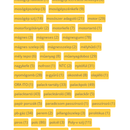
mosógépszelep
(3)
mosógépszénkefe
(9)
mosógép szíj
(18)
mosószer adagoló
(21)
motor
(29)
motorforgótányér
(2)
motorkefe
(7)
motortartó
(1)
mágnes
(3)
mágneses
(2)
mágnesgumi
(78)
mágnes szelep
(4)
mágnesszelep
(2)
mélyhűtő
(1)
mély tepsi
(6)
műanyag
(8)
műanyagdoboz
(29)
nagykefe
(5)
nofrost
(1)
NTC
(2)
nyitófül
(31)
nyomógomb
(28)
o-gyűrű
(1)
okostévé
(8)
olajálló
(1)
ORA ITO
(1)
palack-tartály
(33)
palackpolc
(49)
palacktartó
(43)
palacktároló
(38)
palackőr
(5)
papír porszák
(5)
paradicsom passzírozó
(1)
passzírozó
(1)
pb-gáz
(34)
perem
(2)
pillangószelep
(3)
pirolitikus
(1)
piros
(1)
polc
(86)
polcél
(3)
Poly-v szíj
(11)