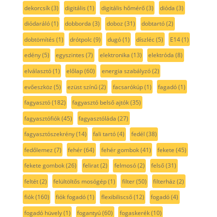
dekorcsík
(3)
digitális
(1)
digitális hőmérő
(3)
dióda
(3)
diódaráló
(1)
dobborda
(3)
doboz
(31)
dobtartó
(2)
dobtömítés
(1)
drótpolc
(9)
dugó
(1)
díszléc
(5)
E14
(1)
edény
(5)
egyszintes
(7)
elektronika
(13)
elektróda
(8)
elválasztó
(1)
előlap
(60)
energia szabályzó
(2)
evőeszköz
(5)
ezüst színű
(2)
facsarókúp
(1)
fagadó
(1)
fagyasztó
(182)
fagyasztó belső ajtók
(35)
fagyasztófiók
(45)
fagyasztóláda
(27)
fagyasztószekrény
(14)
fali tartó
(4)
fedél
(38)
fedőlemez
(7)
fehér
(64)
fehér gombok
(41)
fekete
(45)
fekete gombok
(26)
felirat
(2)
felmosó
(2)
felső
(31)
feltét
(2)
felültöltős mosógép
(1)
filter
(50)
filterház
(2)
fiók
(160)
fiók fogadó
(1)
flexibiliscső
(12)
fogadó
(4)
fogadó hüvely
(1)
fogantyú
(60)
fogaskerék
(10)