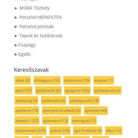
► MORA Tűzhely
► Porszívó HEPAFILTER
► Porszívó porzsák
► Tepsik és Sütőrácsok
►Csapágy
►Egyéb
Keresőszavak
ablak
(6)
ablakgumi
(18)
ablakkeret
(16)
adapter
(1)
ajtó
(137)
ajtóbimetál
(6)
ajtógumi
(102)
ajtóhatároló
(2)
ajtóhorog
(4)
ajtókampó
(4)
ajtókapcsoló
(18)
ajtókeret
(18)
ajtónyitás érzékelő
(6)
ajtónyitó
(49)
ajtópolc
(122)
ajtóretesz
(13)
ajtórögzítő
(1)
ajtótartozék
(205)
ajtózár
(34)
ajtó érzékelő
(9)
akku
(12)