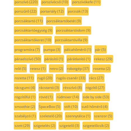
porszívó
(220)
porszívócső
(10)
porszívókefe
(11)
porszűrő
(22)
portartály
(12)
porzsák
(13)
porzsáktartó
(11)
porzsáktartóbetét
(9)
porzsáktartóegység
(9)
porzsáktartóidom
(9)
porzsáktartókeret
(10)
porzsáktartóvilla
(9)
programóra
(7)
pumpa
(3)
pálcahőmérő
(1)
pár
(5)
páraelszívó
(50)
párásító
(1)
párátlanító
(1)
rekesz
(29)
relé
(5)
retesz
(1)
retro
(2)
robotgép
(37)
rosetta
(2)
rozetta
(11)
rugó
(20)
rugós-zsanér
(33)
rács
(27)
rácsgumi
(4)
rácstartó
(3)
résszívó
(8)
rögzítő
(27)
rögzítőfül
(1)
rövid
(1)
rúdmixer
(14)
side by side
(53)
smoothie
(2)
SpaceBox
(5)
stift
(10)
sutő hőmérő
(4)
szabályzó
(1)
szeletelő
(20)
szennytálca
(1)
szenzor
(5)
szett
(29)
szigetelés
(2)
szigetelő
(3)
szigetelőcsík
(2)