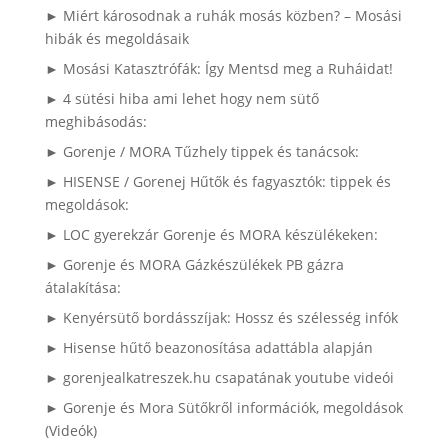
► Miért károsodnak a ruhák mosás közben? – Mosási
hibák és megoldásaik
► Mosási Katasztrófák: Így Mentsd meg a Ruháidat!
► 4 sütési hiba ami lehet hogy nem sütő
meghibásodás:
► Gorenje / MORA Tűzhely tippek és tanácsok:
► HISENSE / Gorenej Hűtők és fagyasztók: tippek és
megoldások:
► LOC gyerekzár Gorenje és MORA készülékeken:
► Gorenje és MORA Gázkészülékek PB gázra
átalakítása:
► Kenyérsütő bordásszíjak: Hossz és szélesség infók
► Hisense hűtő beazonosítása adattábla alapján
► gorenjealkatreszek.hu csapatának youtube videói
► Gorenje és Mora Sütőkről információk, megoldások
(Videók)