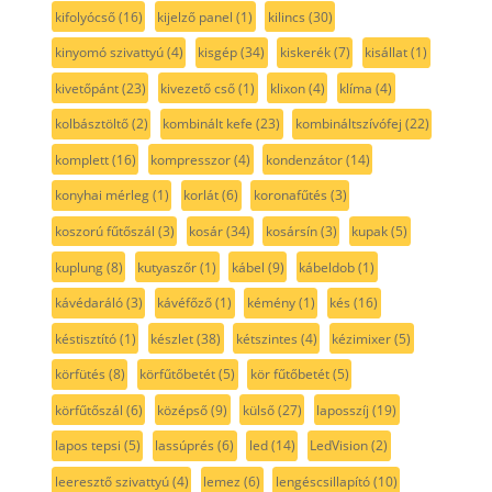
kifolyócső
(16)
kijelző panel
(1)
kilincs
(30)
kinyomó szivattyú
(4)
kisgép
(34)
kiskerék
(7)
kisállat
(1)
kivetőpánt
(23)
kivezető cső
(1)
klixon
(4)
klíma
(4)
kolbásztöltő
(2)
kombinált kefe
(23)
kombináltszívófej
(22)
komplett
(16)
kompresszor
(4)
kondenzátor
(14)
konyhai mérleg
(1)
korlát
(6)
koronafűtés
(3)
koszorú fűtőszál
(3)
kosár
(34)
kosársín
(3)
kupak
(5)
kuplung
(8)
kutyaszőr
(1)
kábel
(9)
kábeldob
(1)
kávédaráló
(3)
kávéfőző
(1)
kémény
(1)
kés
(16)
késtisztító
(1)
készlet
(38)
kétszintes
(4)
kézimixer
(5)
körfütés
(8)
körfűtőbetét
(5)
kör fűtőbetét
(5)
körfűtőszál
(6)
középső
(9)
külső
(27)
laposszíj
(19)
lapos tepsi
(5)
lassúprés
(6)
led
(14)
LedVision
(2)
leeresztő szivattyú
(4)
lemez
(6)
lengéscsillapító
(10)