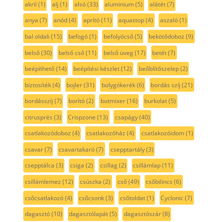
akril
(1)
alj
(1)
alsó
(33)
aluminium
(5)
alátét
(7)
anya
(7)
anód
(4)
aprító
(11)
aquastop
(4)
aszaló
(1)
bal oldali
(15)
befogó
(1)
befolyócső
(5)
bekötődoboz
(9)
belső
(30)
belső cső
(11)
belső üveg
(17)
betét
(7)
beépíthető
(14)
beépítési készlet
(12)
beőblítőszelep
(2)
biztosíték
(4)
bojler
(31)
bolygókerék
(6)
bordás szíj
(21)
bordásszíj
(7)
borító
(2)
botmixer
(16)
burkolat
(5)
citrusprés
(3)
Crispzone
(13)
csapágy
(40)
csatlakozódoboz
(4)
csatlakozóház
(4)
csatlakozóidom
(1)
csavar
(7)
csavartakaró
(7)
csepptartály
(3)
csepptálca
(3)
csiga
(2)
csillag
(2)
csillámlap
(11)
csillámlemez
(12)
csúszka
(2)
cső
(49)
csőbilincs
(6)
csőcsatlakozó
(4)
csőcsonk
(3)
csőtoldat
(1)
Cyclonic
(7)
dagasztó
(10)
dagasztólapát
(5)
dagasztószár
(8)