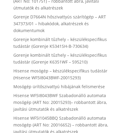
(ART No: 101751) – robbantott ábra, javítási
útmutatók és alkatrészek
Gorenje D7664N hőszivattyús szárítógép – ART
347373/01 – hibakódok, alkatrészek és
dokumentumok
Gorenje kombinált tűzhely – készülékspecifikus
tudástár (Gorenje K5341SH-B-730634)
Gorenje kombinált tűzhely – készülékspecifikus
tudástár (Gorenje K6351WF – 595210)
Hisense mosógép – készülékspecifikus tudástár
(Hisense WF5I8043BWF-20015293)
Mosógép ürítőszivattyú hibájának felismerése
Hisense WF5I8043BWF Szabadonálló automata
mosógép (ART No: 20015293)– robbantott ábra,
javítási útmutatók és alkatrészek
Hisense WF5I1045BBQ Szabadonálló automata
mosógép (ART No: 20016652) – robbantott ábra,
javítási útmutatók és alkatrészek