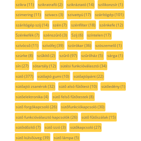
szikra
(11)
szikratrafó
(2)
szikráztató
(14)
szilikonzsír
(1)
szimering
(11)
szivacs
(3)
szivattyú
(17)
szárítógép
(101)
szárítógép szíj
(14)
szén
(7)
szénfilter
(18)
szénkefe
(12)
Szénkefék
(7)
szénszűrő
(3)
Szíj
(6)
színtelen
(17)
szívócső
(11)
szívófej
(39)
szórókar
(36)
szöszemelő
(1)
szürke
(8)
szűkítő
(2)
szűrő
(97)
szűrőház
(5)
sárga
(1)
sín
(27)
sótartály
(12)
sütési funkcióválasztó
(34)
sütő
(377)
sütőajtó gumi
(10)
sütőajtópánt
(22)
sütőajtó zsanérok
(32)
sütő alsó fűtőtest
(10)
sütőedény
(1)
sütőelektronika
(4)
sütő felső fűtőtestek
(8)
sütő forgókapcsoló
(26)
sütőfunkciókapcsoló
(30)
sütő funkcióválasztó kapcsolók
(26)
sütő fűtőszálak
(15)
sütőidőzítő
(7)
sütő izzó
(3)
sütőkapcsoló
(27)
sütő külsőüveg
(39)
sütő lámpa
(5)