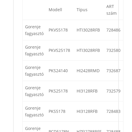
ART
Modell
Típus
szám
Gorenje
PKVS5178
HTI3028RFB
728486
fagyasztó
Gorenje
PKVS25178
HTI3028RFB
732580
fagyasztó
Gorenje
PKS24140
HI2428RMD
732687
fagyasztó
Gorenje
PKS25178
HI3128RFB
732579
fagyasztó
Gorenje
PKS5178
HI3128RFB
728483
fagyasztó
Gorenje
PCD5178N
HZFI2788RFF
728488