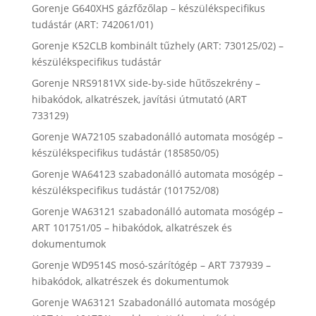
Gorenje G640XHS gázfőzőlap – készülékspecifikus
tudástár (ART: 742061/01)
Gorenje K52CLB kombinált tűzhely (ART: 730125/02) –
készülékspecifikus tudástár
Gorenje NRS9181VX side-by-side hűtőszekrény –
hibakódok, alkatrészek, javítási útmutató (ART
733129)
Gorenje WA72105 szabadonálló automata mosógép –
készülékspecifikus tudástár (185850/05)
Gorenje WA64123 szabadonálló automata mosógép –
készülékspecifikus tudástár (101752/08)
Gorenje WA63121 szabadonálló automata mosógép –
ART 101751/05 – hibakódok, alkatrészek és
dokumentumok
Gorenje WD9514S mosó-szárítógép – ART 737939 –
hibakódok, alkatrészek és dokumentumok
Gorenje WA63121 Szabadonálló automata mosógép