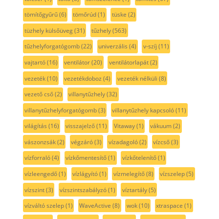
tömítőgyűrű
(6)
tömőrúd
(1)
tüske
(2)
tüzhely külsőüveg
(31)
tűzhely
(563)
tűzhelyforgatógomb
(22)
univerzális
(4)
v-szíj
(11)
vajtartó
(16)
ventilátor
(20)
ventilátorlapát
(2)
vezeték
(10)
vezetékdoboz
(4)
vezeték nélküli
(8)
vezető cső
(2)
villanytűzhely
(32)
villanytűzhelyforgatógomb
(3)
villanytűzhely kapcsoló
(11)
világítás
(16)
visszajelző
(11)
Vitaway
(1)
vákuum
(2)
vászonzsák
(2)
végzáró
(3)
vízadagoló
(2)
vízcső
(3)
vízforraló
(4)
vízkőmentesítő
(1)
vízkőtelenítő
(1)
vízleengedő
(1)
vízlágyító
(1)
vízmelegítő
(8)
vízszelep
(5)
vízszint
(3)
vízszintszabályzó
(1)
víztartály
(5)
vízváltó szelep
(1)
WaveActive
(8)
wok
(10)
xtraspace
(1)