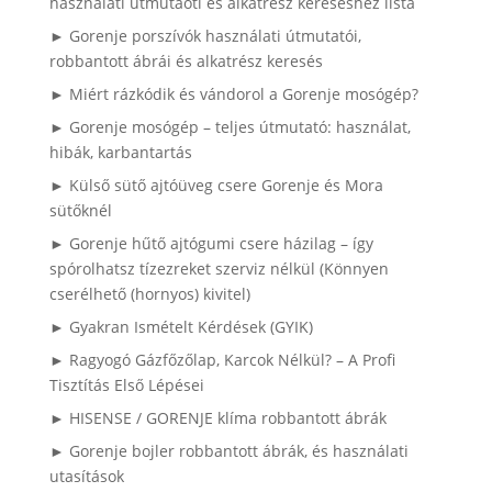
használati útmutaóti és alkatrész kereséshez lista
► Gorenje porszívók használati útmutatói,
robbantott ábrái és alkatrész keresés
► Miért rázkódik és vándorol a Gorenje mosógép?
► Gorenje mosógép – teljes útmutató: használat,
hibák, karbantartás
► Külső sütő ajtóüveg csere Gorenje és Mora
sütőknél
► Gorenje hűtő ajtógumi csere házilag – így
spórolhatsz tízezreket szerviz nélkül (Könnyen
cserélhető (hornyos) kivitel)
► Gyakran Ismételt Kérdések (GYIK)
► Ragyogó Gázfőzőlap, Karcok Nélkül? – A Profi
Tisztítás Első Lépései
► HISENSE / GORENJE klíma robbantott ábrák
► Gorenje bojler robbantott ábrák, és használati
utasítások