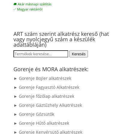
🚚 Akár másnapi szállítás
✅ Magyar raktárról
ART szám szerint alkatrész kereső (hat
vagy nyolcjegyű szám a készülék
adattábláján)
Keresés
Keresés
a
következőre:
Gorenje és MORA alkatrészek:
► Gorenje Bojler alkatrészek
► Gorenje Fagyasztó Alkatrészek
► Gorenje főzőlap alkatrészek
► Gorenje Gáztűzhely Alkatrészek
► Gorenje Gőzsütők
► Gorenje Hűtő alkatrészek
► Gorenje Kenyérsütő alkatrészek