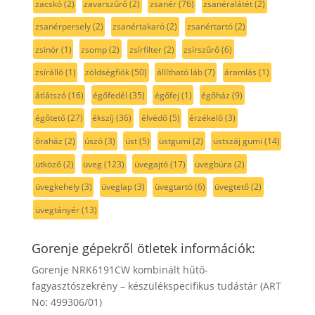
zacskó
(2)
zavarszűrő
(2)
zsanér
(76)
zsanéralátét
(2)
zsanérpersely
(2)
zsanértakaró
(2)
zsanértartó
(2)
zsinór
(1)
zsomp
(2)
zsírfilter
(2)
zsírszűrő
(6)
zsírálló
(1)
zöldségfiók
(50)
állítható láb
(7)
áramlás
(1)
átlátszó
(16)
égőfedél
(35)
égőfej
(1)
égőház
(9)
égőtető
(27)
ékszíj
(36)
élvédő
(5)
érzékelő
(3)
óraház
(2)
úszó
(3)
üst
(5)
üstgumi
(2)
üstszáj gumi
(14)
ütköző
(2)
üveg
(123)
üvegajtó
(17)
üvegbúra
(2)
üvegkehely
(3)
üveglap
(3)
üvegtartó
(6)
üvegtető
(2)
üvegtányér
(13)
Gorenje gépekről ötletek információk:
Gorenje NRK6191CW kombinált hűtő-
fagyasztószekrény – készülékspecifikus tudástár (ART
No: 499306/01)