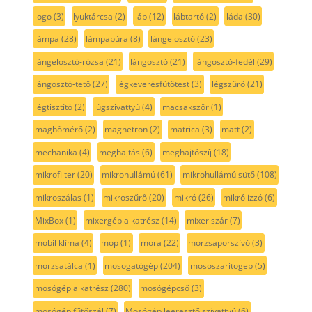
logo
(3)
lyuktárcsa
(2)
láb
(12)
lábtartó
(2)
láda
(30)
lámpa
(28)
lámpabúra
(8)
lángelosztó
(23)
lángelosztó-rózsa
(21)
lángosztó
(21)
lángosztó-fedél
(29)
lángosztó-tető
(27)
légkeverésfűtőtest
(3)
légszűrő
(21)
légtisztító
(2)
lúgszivattyú
(4)
macsakszőr
(1)
maghőmérő
(2)
magnetron
(2)
matrica
(3)
matt
(2)
mechanika
(4)
meghajtás
(6)
meghajtószíj
(18)
mikrofilter
(20)
mikrohullámú
(61)
mikrohullámú sütő
(108)
mikroszálas
(1)
mikroszűrő
(20)
mikró
(26)
mikró izzó
(6)
MixBox
(1)
mixergép alkatrész
(14)
mixer szár
(7)
mobil klíma
(4)
mop
(1)
mora
(22)
morzsaporszívó
(3)
morzsatálca
(1)
mosogatógép
(204)
mososzaritogep
(5)
mosógép alkatrész
(280)
mosógépcső
(3)
mosógép fűtőszál
(7)
Mosógép leeresztő szivattyú
(6)