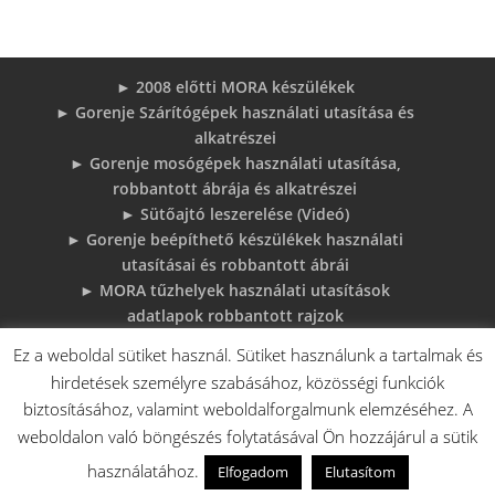
► 2008 előtti MORA készülékek
► Gorenje Szárítógépek használati utasítása és
alkatrészei
► Gorenje mosógépek használati utasítása,
robbantott ábrája és alkatrészei
► Sütőajtó leszerelése (Videó)
► Gorenje beépíthető készülékek használati
utasításai és robbantott ábrái
► MORA tűzhelyek használati utasítások
adatlapok robbantott rajzok
► Gorenje Bojler Vízkő problémák és
Ez a weboldal sütiket használ. Sütiket használunk a tartalmak és
megoldások
hirdetések személyre szabásához, közösségi funkciók
► 6 gyakori sütő hiba, és megoldások
biztosításához, valamint weboldalforgalmunk elemzéséhez. A
♦Gorenje Háztartásigépek adattábláiról:
weboldalon való böngészés folytatásával Ön hozzájárul a sütik
használatához.
Elfogadom
Elutasítom