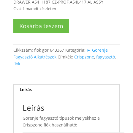
DRAWER A54 H187 CZ-PROF.A54L417 AL ASSY
Csak 1 maradt készleten
Fagyasztó
Kosárba teszem
fiók
CrispZone
mennyiség
Cikkszám:
fiók gor 643367
Kategória:
► Gorenje
Fagyasztó Alkatrészek
Címkék:
Crispzone
,
fagyasztó
,
fiók
Leírás
Leírás
Gorenje fagyasztó típusok melyekhez a
Crispzone fiók használható: