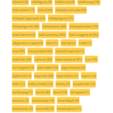
hőmérő
(8)
hőállógumi
(9)
hőálló izzó
(4)
hőállóüveg
(18)
hőérzékelő
(17)
hűtő
(634)
hűtőajtó-tartozék
(69)
hűtőajtó fogantyúk
(23)
hűtőajtógumi
(77)
hűtőajtógumik
(46)
hűtőajtópolc
(66)
hűtőajtótömítés
(76)
hűtő hőmérő
(2)
hűtőszekrény
(345)
hűtő üvegpolcok
(85)
idegentest csapda
(4)
idom
(1)
illatrúd
(2)
indító
(1)
inox
(56)
inox gombok
(42)
ionizáló kapcsoló
(1)
italkorlát
(38)
italtartó
(85)
italtartópolcok
(81)
izzó
(10)
izzó foglalat
(3)
jobb oldali
(10)
jégkockatartó
(3)
jégkészítő
(3)
kapcsoló
(40)
kapcsolósor
(1)
kapocs
(2)
kefe
(11)
kefésszívófej
(22)
kehely
(3)
kenyérsütő
(12)
kenőanyag
(1)
kerek
(28)
keret
(18)
keringtető
(1)
kerámia
(3)
kerámialap
(14)
keverőlapát
(4)
keverőszár
(2)
keverőtál
(3)
kezelő panel
(11)