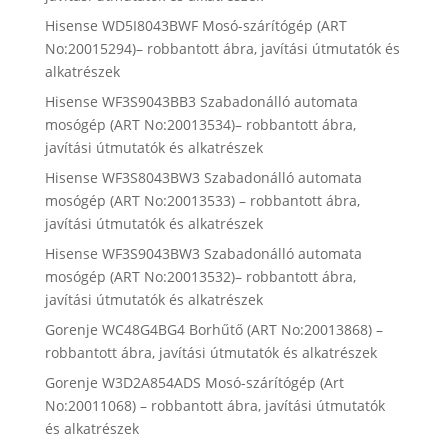
Hisense WD5I8043BWF Mosó-szárítógép (ART
No:20015294)– robbantott ábra, javítási útmutatók és
alkatrészek
Hisense WF3S9043BB3 Szabadonálló automata
mosógép (ART No:20013534)– robbantott ábra,
javítási útmutatók és alkatrészek
Hisense WF3S8043BW3 Szabadonálló automata
mosógép (ART No:20013533) – robbantott ábra,
javítási útmutatók és alkatrészek
Hisense WF3S9043BW3 Szabadonálló automata
mosógép (ART No:20013532)– robbantott ábra,
javítási útmutatók és alkatrészek
Gorenje WC48G4BG4 Borhűtő (ART No:20013868) –
robbantott ábra, javítási útmutatók és alkatrészek
Gorenje W3D2A854ADS Mosó-szárítógép (Art
No:20011068) – robbantott ábra, javítási útmutatók
és alkatrészek