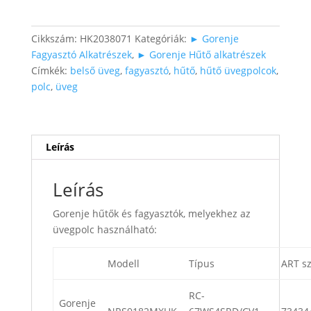
feletti
üvegpolc
mennyiség
Cikkszám:
HK2038071
Kategóriák:
► Gorenje
Fagyasztó Alkatrészek
,
► Gorenje Hűtő alkatrészek
Címkék:
belső üveg
,
fagyasztó
,
hűtő
,
hűtő üvegpolcok
,
polc
,
üveg
Leírás
Leírás
Gorenje hűtők és fagyasztók, melyekhez az
üvegpolc használható:
Modell
Típus
ART s
RC-
Gorenje