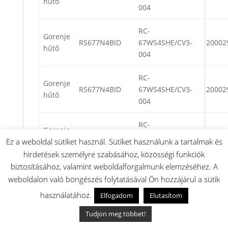
hűtő
004
RC-
Gorenje
RS677N4BID
67WS4SHE/CV3-
20002
hűtő
004
RC-
Gorenje
RS677N4BID
67WS4SHE/CV3-
20002
hűtő
004
RC-
Gorenje
RS677N4BID
67WS4SHE/CV3-
20002
Ez a weboldal sütiket használ. Sütiket használunk a tartalmak és
hűtő
004
hirdetések személyre szabásához, közösségi funkciók
biztosításához, valamint weboldalforgalmunk elemzéséhez. A
RC-
Gorenje
weboldalon való böngészés folytatásával Ön hozzájárul a sütik
RS677N4AC1
67WS4SHE/CV1-
20002
hűtő
használatához.
001
Elfogadom
Elutasítom
Tudjon meg többet!
RC-
Gorenje