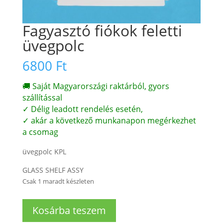
Fagyasztó fiókok feletti
üvegpolc
6800
Ft
🚚 Saját Magyarországi raktárból, gyors
szállítással
✓ Délig leadott rendelés esetén,
✓ akár a következő munkanapon megérkezhet
a csomag
üvegpolc KPL
GLASS SHELF ASSY
Csak 1 maradt készleten
Fagyasztó
Kosárba teszem
fiókok