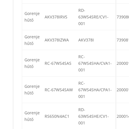
RD-
Gorenje
AKV378IRVS
63WS4SRE/CV1-
73908
hűtő
001
Gorenje
AKV378IZWA
AKV378I
73908
hűtő
RC-
Gorenje
RC-67WS4SAS
67WS4SHA/CVA1-
20000
hűtő
001
RC-
Gorenje
RC-67WS4SAW
67WS4SHA/CPA1-
20000
hűtő
001
RD-
Gorenje
RS650N4AC1
63WS4SHE/CV1-
20001
hűtő
001