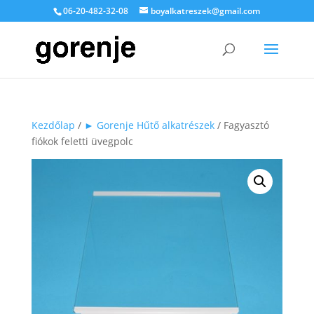
06-20-482-32-08
boyalkatreszek@gmail.com
Kezdőlap
/
► Gorenje Hűtő alkatrészek
/ Fagyasztó
fiókok feletti üvegpolc