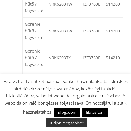
hűtő /
NRK6203TW
HZF3769E
514209
fagyasztó
Gorenje
hűtő /
NRK6203TW
HZF3769E
514209
fagyasztó
Gorenje
hűtő /
NRK6203TX
HZF3769E
514210
fagyasztó
Gorenje
Ez a weboldal sütiket használ. Sütiket használunk a tartalmak és
hűtő /
NRK6193TX
HZF3369E
514211
hirdetések személyre szabásához, közösségi funkciók
fagyasztó
biztosításához, valamint weboldalforgalmunk elemzéséhez. A
weboldalon való böngészés folytatásával Ön hozzájárul a sütik
Gorenje
hűtő /
NRK6203TX
HZF3769E
514210
használatához.
Elfogadom
Elutasítom
fagyasztó
Tudjon meg többet!