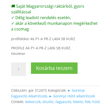
🚚 Saját Magyarországi raktárból, gyors
szállítással
✓ Délig leadott rendelés esetén,
✓ akár a következő munkanapon megérkezhet
a csomag
profildekor A6 P1-A PR-Z L404 SB KURZ
PROFILE A6 P1-A PR-Z L406 SB KURZ
Készleten
Fagyasztó
Kosárba teszem
fiókon
díszcsík
(fekete)
SpaceBox
Cikkszám:
gor 512475
Kategóriák:
► Gorenje
felirattal
Fagyasztó Alkatrészek
,
► Gorenje Hűtő alkatrészek
mennyiség
Címkék:
dekorcsík
,
díszléc
,
fagyasztó
,
fekete
,
fiók
,
hűtő