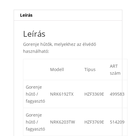
Leírás
Leírás
Gorenje hűtők, melyekhez az élvédő
használható:
ART
Modell
Típus
szám
Gorenje
hűtő /
NRK6192TX
HZF3369E
499583
fagyasztó
Gorenje
hűtő /
NRK6203TW
HZF3769E
514209
fagyasztó