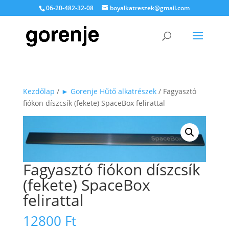
06-20-482-32-08
boyalkatreszek@gmail.com
Kezdőlap
/
► Gorenje Hűtő alkatrészek
/ Fagyasztó
fiókon díszcsík (fekete) SpaceBox felirattal
Fagyasztó fiókon díszcsík
(fekete) SpaceBox
felirattal
12800
Ft