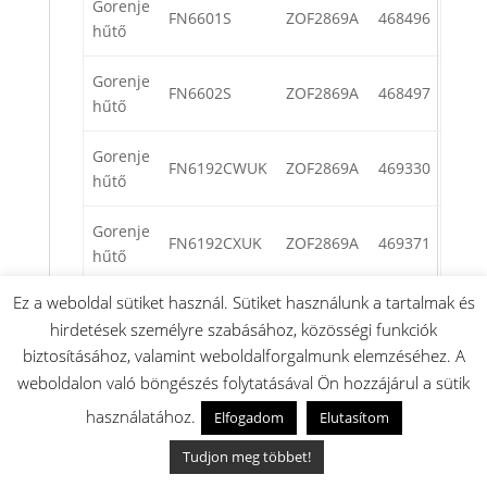
Gorenje
FN6601S
ZOF2869A
468496
hűtő
Gorenje
FN6602S
ZOF2869A
468497
hűtő
Gorenje
FN6192CWUK
ZOF2869A
469330
hűtő
Gorenje
FN6192CXUK
ZOF2869A
469371
hűtő
Ez a weboldal sütiket használ. Sütiket használunk a tartalmak és
Gorenje
FN6191CX-L
ZOF2869A
477566
hirdetések személyre szabásához, közösségi funkciók
hűtő
biztosításához, valamint weboldalforgalmunk elemzéséhez. A
Gorenje
weboldalon való böngészés folytatásával Ön hozzájárul a sütik
FN6192PX
ZOF2869H
498218
hűtő
használatához.
Elfogadom
Elutasítom
Gorenje
Tudjon meg többet!
FN6192PW
ZOF2869H
498219
hűtő