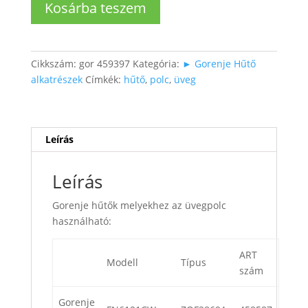
Kosárba teszem
üveg
(nagy
fiók
alatti)
Cikkszám:
gor 459397
Kategória:
► Gorenje Hűtő
mennyiség
alkatrészek
Címkék:
hűtő
,
polc
,
üveg
Leírás
Leírás
Gorenje hűtők melyekhez az üvegpolc
használható:
ART
Modell
Típus
szám
Gorenje