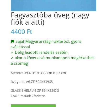
Fagyasztóba üveg (nagy
fiók alatti)
4400
Ft
🚚 Saját Magyarországi raktárból, gyors
szállítással
✓ Délig leadott rendelés esetén,
✓ akár a következő munkanapon megérkezhet
a csomag
Mérete: 39,4 cm x 33,9 cm x 0,3 cm
üvegpolc A6 ZF 394X339X3
GLASS SHELF A6 ZF 394X339X3
Csak 1 maradt készleten
Fagyasztóba