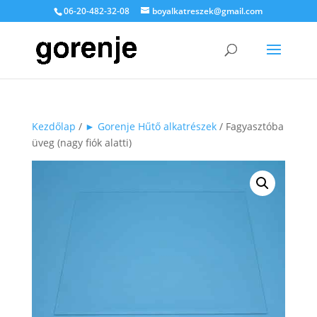
06-20-482-32-08
boyalkatreszek@gmail.com
Kezdőlap
/
► Gorenje Hűtő alkatrészek
/ Fagyasztóba
üveg (nagy fiók alatti)