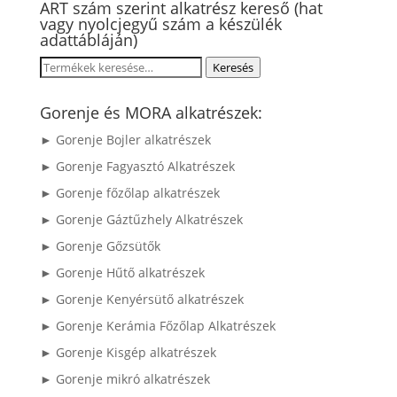
ART szám szerint alkatrész kereső (hat
vagy nyolcjegyű szám a készülék
adattábláján)
Keresés
Keresés
a
következőre:
Gorenje és MORA alkatrészek:
► Gorenje Bojler alkatrészek
► Gorenje Fagyasztó Alkatrészek
► Gorenje főzőlap alkatrészek
► Gorenje Gáztűzhely Alkatrészek
► Gorenje Gőzsütők
► Gorenje Hűtő alkatrészek
► Gorenje Kenyérsütő alkatrészek
► Gorenje Kerámia Főzőlap Alkatrészek
► Gorenje Kisgép alkatrészek
► Gorenje mikró alkatrészek