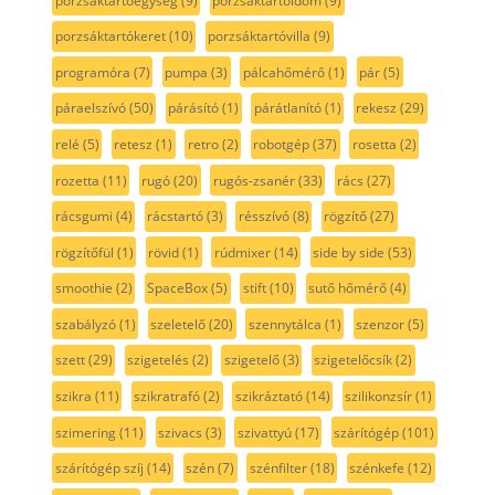
porzsáktartóegység
(9)
porzsáktartóidom
(9)
porzsáktartókeret
(10)
porzsáktartóvilla
(9)
programóra
(7)
pumpa
(3)
pálcahőmérő
(1)
pár
(5)
páraelszívó
(50)
párásító
(1)
párátlanító
(1)
rekesz
(29)
relé
(5)
retesz
(1)
retro
(2)
robotgép
(37)
rosetta
(2)
rozetta
(11)
rugó
(20)
rugós-zsanér
(33)
rács
(27)
rácsgumi
(4)
rácstartó
(3)
résszívó
(8)
rögzítő
(27)
rögzítőfül
(1)
rövid
(1)
rúdmixer
(14)
side by side
(53)
smoothie
(2)
SpaceBox
(5)
stift
(10)
sutő hőmérő
(4)
szabályzó
(1)
szeletelő
(20)
szennytálca
(1)
szenzor
(5)
szett
(29)
szigetelés
(2)
szigetelő
(3)
szigetelőcsík
(2)
szikra
(11)
szikratrafó
(2)
szikráztató
(14)
szilikonzsír
(1)
szimering
(11)
szivacs
(3)
szivattyú
(17)
szárítógép
(101)
szárítógép szíj
(14)
szén
(7)
szénfilter
(18)
szénkefe
(12)