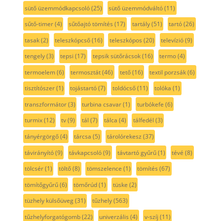
sütő üzemmódkapcsoló
(25)
sütő üzemmódváltó
(11)
sűtő-timer
(4)
sűtőajtó tömítés
(17)
tartály
(51)
tartó
(26)
tasak
(2)
teleszkópcső
(16)
teleszkópos
(20)
televízió
(9)
tengely
(3)
tepsi
(17)
tepsik sütőrácsok
(16)
termo
(4)
termoelem
(6)
termosztát
(46)
tető
(16)
textil porzsák
(6)
tisztítószer
(1)
tojástartó
(7)
toldócső
(11)
tolóka
(1)
transzformátor
(3)
turbina csavar
(1)
turbókefe
(6)
turmix
(12)
tv
(9)
tál
(7)
tálca
(4)
tálfedél
(3)
tányérgörgő
(4)
tárcsa
(5)
tárolórekesz
(37)
távirányító
(9)
távkapcsoló
(9)
távtartó gyűrű
(1)
tévé
(8)
tölcsér
(1)
töltő
(8)
tömszelence
(1)
tömítés
(67)
tömítőgyűrű
(6)
tömőrúd
(1)
tüske
(2)
tüzhely külsőüveg
(31)
tűzhely
(563)
tűzhelyforgatógomb
(22)
univerzális
(4)
v-szíj
(11)