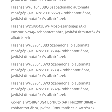
Hisense WF5I1045BBQ Szabadonálló automata
mosógép (ART No: 20016652) – robbantott ábra,
javítási útmutatók és alkatrészek
Hisense WD5I8043BWF Mosó-szárítógép (ART
No:20015294)– robbantott ábra, javítási útmutatók és
alkatrészek
Hisense WF3S9043BB3 Szabadonálló automata
mosógép (ART No:20013534)– robbantott ábra,
javítási útmutatók és alkatrészek
Hisense WF3S8043BW3 Szabadonálló automata
mosógép (ART No:20013533) – robbantott ábra,
javítási útmutatók és alkatrészek
Hisense WF3S9043BW3 Szabadonálló automata
mosógép (ART No:20013532)– robbantott ábra,
javítási útmutatók és alkatrészek
Gorenje WC48G4BG4 Borhűtő (ART No:20013868) –
robbantott ábra, javítási útmutatók és alkatrészek