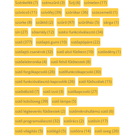
Szénkefék
(7)
szénszűrő
(3)
Szíj
(6)
színtelen
(17)
szívócső
(11)
szívófej
(39)
szórókar
(36)
szöszemelő
(1)
szürke
(8)
szűkítő
(2)
szűrő
(97)
szűrőház
(5)
sárga
(1)
sín
(27)
sótartály
(12)
sütési funkcióválasztó
(34)
sütő
(377)
sütőajtó gumi
(10)
sütőajtópánt
(22)
sütőajtó zsanérok
(32)
sütő alsó fűtőtest
(10)
sütőedény
(1)
sütőelektronika
(4)
sütő felső fűtőtestek
(8)
sütő forgókapcsoló
(26)
sütőfunkciókapcsoló
(30)
sütő funkcióválasztó kapcsolók
(26)
sütő fűtőszálak
(15)
sütőidőzítő
(7)
sütő izzó
(3)
sütőkapcsoló
(27)
sütő külsőüveg
(39)
sütő lámpa
(5)
sütő légkeverés fűtőtestek
(2)
sütőmikrohullámú sütő
(6)
sütő programválasztó
(32)
sütőrács
(2)
sütősín
(17)
sütő világítás
(5)
sütőégő
(5)
sütőóra
(14)
sütő üveg
(26)