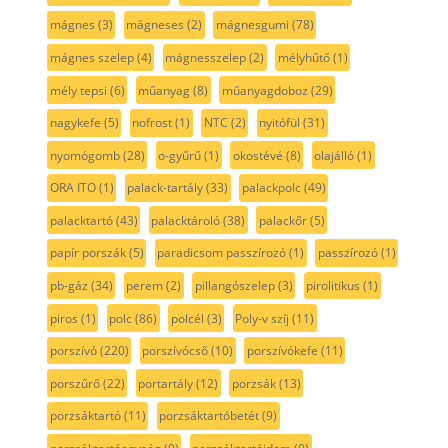
mágnes
(3)
mágneses
(2)
mágnesgumi
(78)
mágnes szelep
(4)
mágnesszelep
(2)
mélyhűtő
(1)
mély tepsi
(6)
műanyag
(8)
műanyagdoboz
(29)
nagykefe
(5)
nofrost
(1)
NTC
(2)
nyitófül
(31)
nyomógomb
(28)
o-gyűrű
(1)
okostévé
(8)
olajálló
(1)
ORA ITO
(1)
palack-tartály
(33)
palackpolc
(49)
palacktartó
(43)
palacktároló
(38)
palackőr
(5)
papír porszák
(5)
paradicsom passzírozó
(1)
passzírozó
(1)
pb-gáz
(34)
perem
(2)
pillangószelep
(3)
pirolitikus
(1)
piros
(1)
polc
(86)
polcél
(3)
Poly-v szíj
(11)
porszívó
(220)
porszívócső
(10)
porszívókefe
(11)
porszűrő
(22)
portartály
(12)
porzsák
(13)
porzsáktartó
(11)
porzsáktartóbetét
(9)