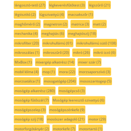
lángosztó-tető
(27)
légkeverésfűtőtest
(3)
légszűrő
(21)
légtisztító
(2)
lúgszivattyú
(4)
macsakszőr
(1)
maghőmérő
(2)
magnetron
(2)
matrica
(3)
matt
(2)
mechanika
(4)
meghajtás
(6)
meghajtószíj
(18)
mikrofilter
(20)
mikrohullámú
(61)
mikrohullámú sütő
(108)
mikroszálas
(1)
mikroszűrő
(20)
mikró
(26)
mikró izzó
(6)
MixBox
(1)
mixergép alkatrész
(14)
mixer szár
(7)
mobil klíma
(4)
mop
(1)
mora
(22)
morzsaporszívó
(3)
morzsatálca
(1)
mosogatógép
(204)
mososzaritogep
(5)
mosógép alkatrész
(280)
mosógépcső
(3)
mosógép fűtőszál
(7)
Mosógép leeresztő szivattyú
(6)
mosógépszelep
(3)
mosógépszénkefe
(9)
mosógép szíj
(18)
mosószer adagoló
(21)
motor
(29)
motorforgótányér
(2)
motorkefe
(7)
motortartó
(1)