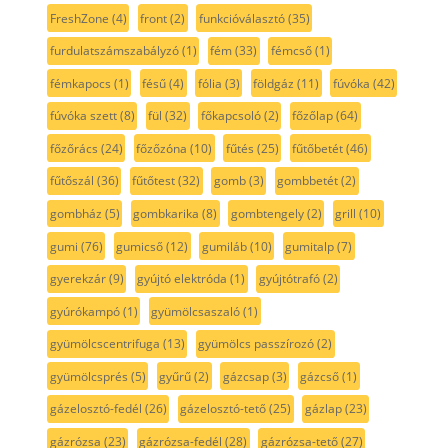
FreshZone
(4)
front
(2)
funkcióválasztó
(35)
furdulatszámszabályzó
(1)
fém
(33)
fémcső
(1)
fémkapocs
(1)
fésű
(4)
fólia
(3)
földgáz
(11)
fúvóka
(42)
fúvóka szett
(8)
fül
(32)
főkapcsoló
(2)
főzőlap
(64)
főzőrács
(24)
főzőzóna
(10)
fűtés
(25)
fűtőbetét
(46)
fűtőszál
(36)
fűtőtest
(32)
gomb
(3)
gombbetét
(2)
gombház
(5)
gombkarika
(8)
gombtengely
(2)
grill
(10)
gumi
(76)
gumicső
(12)
gumiláb
(10)
gumitalp
(7)
gyerekzár
(9)
gyújtó elektróda
(1)
gyújtótrafó
(2)
gyúrókampó
(1)
gyümölcsaszaló
(1)
gyümölcscentrifuga
(13)
gyümölcs passzírozó
(2)
gyümölcsprés
(5)
gyűrű
(2)
gázcsap
(3)
gázcső
(1)
gázelosztó-fedél
(26)
gázelosztó-tető
(25)
gázlap
(23)
gázrózsa
(23)
gázrózsa-fedél
(28)
gázrózsa-tető
(27)