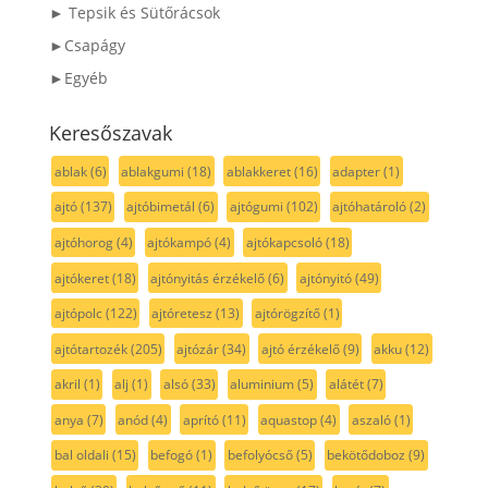
► Tepsik és Sütőrácsok
►Csapágy
►Egyéb
Keresőszavak
ablak
(6)
ablakgumi
(18)
ablakkeret
(16)
adapter
(1)
ajtó
(137)
ajtóbimetál
(6)
ajtógumi
(102)
ajtóhatároló
(2)
ajtóhorog
(4)
ajtókampó
(4)
ajtókapcsoló
(18)
ajtókeret
(18)
ajtónyitás érzékelő
(6)
ajtónyitó
(49)
ajtópolc
(122)
ajtóretesz
(13)
ajtórögzítő
(1)
ajtótartozék
(205)
ajtózár
(34)
ajtó érzékelő
(9)
akku
(12)
akril
(1)
alj
(1)
alsó
(33)
aluminium
(5)
alátét
(7)
anya
(7)
anód
(4)
aprító
(11)
aquastop
(4)
aszaló
(1)
bal oldali
(15)
befogó
(1)
befolyócső
(5)
bekötődoboz
(9)