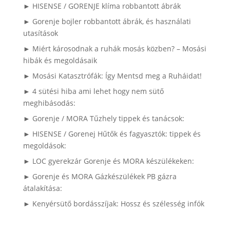
► HISENSE / GORENJE klíma robbantott ábrák
► Gorenje bojler robbantott ábrák, és használati
utasítások
► Miért károsodnak a ruhák mosás közben? – Mosási
hibák és megoldásaik
► Mosási Katasztrófák: Így Mentsd meg a Ruháidat!
► 4 sütési hiba ami lehet hogy nem sütő
meghibásodás:
► Gorenje / MORA Tűzhely tippek és tanácsok:
► HISENSE / Gorenej Hűtők és fagyasztók: tippek és
megoldások:
► LOC gyerekzár Gorenje és MORA készülékeken:
► Gorenje és MORA Gázkészülékek PB gázra
átalakítása:
► Kenyérsütő bordásszíjak: Hossz és szélesség infók