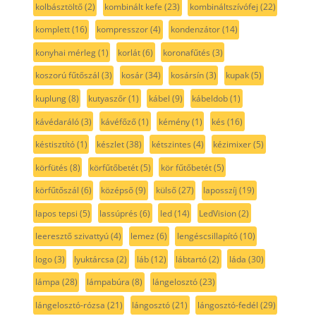
kolbásztöltő
(2)
kombinált kefe
(23)
kombináltszívófej
(22)
komplett
(16)
kompresszor
(4)
kondenzátor
(14)
konyhai mérleg
(1)
korlát
(6)
koronafűtés
(3)
koszorú fűtőszál
(3)
kosár
(34)
kosársín
(3)
kupak
(5)
kuplung
(8)
kutyaszőr
(1)
kábel
(9)
kábeldob
(1)
kávédaráló
(3)
kávéfőző
(1)
kémény
(1)
kés
(16)
késtisztító
(1)
készlet
(38)
kétszintes
(4)
kézimixer
(5)
körfütés
(8)
körfűtőbetét
(5)
kör fűtőbetét
(5)
körfűtőszál
(6)
középső
(9)
külső
(27)
laposszíj
(19)
lapos tepsi
(5)
lassúprés
(6)
led
(14)
LedVision
(2)
leeresztő szivattyú
(4)
lemez
(6)
lengéscsillapító
(10)
logo
(3)
lyuktárcsa
(2)
láb
(12)
lábtartó
(2)
láda
(30)
lámpa
(28)
lámpabúra
(8)
lángelosztó
(23)
lángelosztó-rózsa
(21)
lángosztó
(21)
lángosztó-fedél
(29)