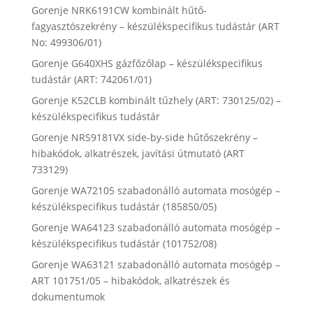
Gorenje NRK6191CW kombinált hűtő-
fagyasztószekrény – készülékspecifikus tudástár (ART
No: 499306/01)
Gorenje G640XHS gázfőzőlap – készülékspecifikus
tudástár (ART: 742061/01)
Gorenje K52CLB kombinált tűzhely (ART: 730125/02) –
készülékspecifikus tudástár
Gorenje NRS9181VX side-by-side hűtőszekrény –
hibakódok, alkatrészek, javítási útmutató (ART
733129)
Gorenje WA72105 szabadonálló automata mosógép –
készülékspecifikus tudástár (185850/05)
Gorenje WA64123 szabadonálló automata mosógép –
készülékspecifikus tudástár (101752/08)
Gorenje WA63121 szabadonálló automata mosógép –
ART 101751/05 – hibakódok, alkatrészek és
dokumentumok