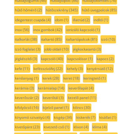
hűtőajtógumik
(46)
hűtőajtópolc
(66)
hűtőajtótömítés
(76)
hűtő hőmérő
(2)
hűtőszekrény
(345)
hűtő üvegpolcok
(85)
idegentest csapda
(4)
idom
(1)
illatrúd
(2)
indító
(1)
inox
(56)
inox gombok
(42)
ionizáló kapcsoló
(1)
italkorlát
(38)
italtartó
(85)
italtartópolcok
(81)
izzó
(10)
izzó foglalat
(3)
jobb oldali
(10)
jégkockatartó
(3)
jégkészítő
(3)
kapcsoló
(40)
kapcsolósor
(1)
kapocs
(2)
kefe
(11)
kefésszívófej
(22)
kehely
(3)
kenyérsütő
(12)
kenőanyag
(1)
kerek
(28)
keret
(18)
keringtető
(1)
kerámia
(3)
kerámialap
(14)
keverőlapát
(4)
keverőszár
(2)
keverőtál
(3)
kezelő panel
(11)
kifolyócső
(16)
kijelző panel
(1)
kilincs
(30)
kinyomó szivattyú
(4)
kisgép
(34)
kiskerék
(7)
kisállat
(1)
kivetőpánt
(23)
kivezető cső
(1)
klixon
(4)
klíma
(4)