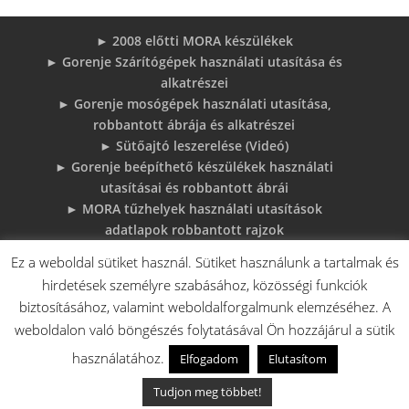
► 2008 előtti MORA készülékek
► Gorenje Szárítógépek használati utasítása és
alkatrészei
► Gorenje mosógépek használati utasítása,
robbantott ábrája és alkatrészei
► Sütőajtó leszerelése (Videó)
► Gorenje beépíthető készülékek használati
utasításai és robbantott ábrái
► MORA tűzhelyek használati utasítások
adatlapok robbantott rajzok
► Gorenje Bojler Vízkő problémák és
Ez a weboldal sütiket használ. Sütiket használunk a tartalmak és
megoldások
hirdetések személyre szabásához, közösségi funkciók
► 6 gyakori sütő hiba, és megoldások
biztosításához, valamint weboldalforgalmunk elemzéséhez. A
♦Gorenje Háztartásigépek adattábláiról:
weboldalon való böngészés folytatásával Ön hozzájárul a sütik
használatához.
Elfogadom
Elutasítom
V.A. Elektro Boys Kft. - 2018 - Minden jog fenntartva!
Tudjon meg többet!