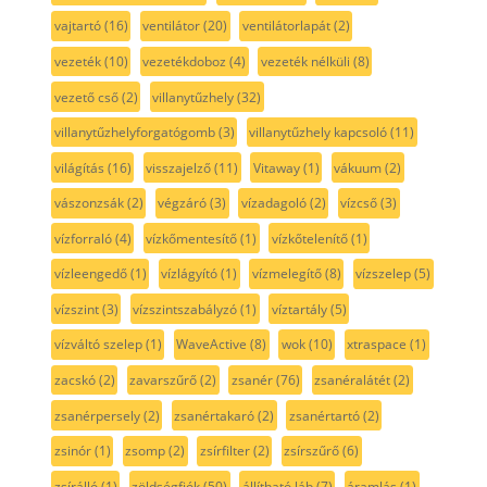
vajtartó
(16)
ventilátor
(20)
ventilátorlapát
(2)
vezeték
(10)
vezetékdoboz
(4)
vezeték nélküli
(8)
vezető cső
(2)
villanytűzhely
(32)
villanytűzhelyforgatógomb
(3)
villanytűzhely kapcsoló
(11)
világítás
(16)
visszajelző
(11)
Vitaway
(1)
vákuum
(2)
vászonzsák
(2)
végzáró
(3)
vízadagoló
(2)
vízcső
(3)
vízforraló
(4)
vízkőmentesítő
(1)
vízkőtelenítő
(1)
vízleengedő
(1)
vízlágyító
(1)
vízmelegítő
(8)
vízszelep
(5)
vízszint
(3)
vízszintszabályzó
(1)
víztartály
(5)
vízváltó szelep
(1)
WaveActive
(8)
wok
(10)
xtraspace
(1)
zacskó
(2)
zavarszűrő
(2)
zsanér
(76)
zsanéralátét
(2)
zsanérpersely
(2)
zsanértakaró
(2)
zsanértartó
(2)
zsinór
(1)
zsomp
(2)
zsírfilter
(2)
zsírszűrő
(6)
zsírálló
(1)
zöldségfiók
(50)
állítható láb
(7)
áramlás
(1)