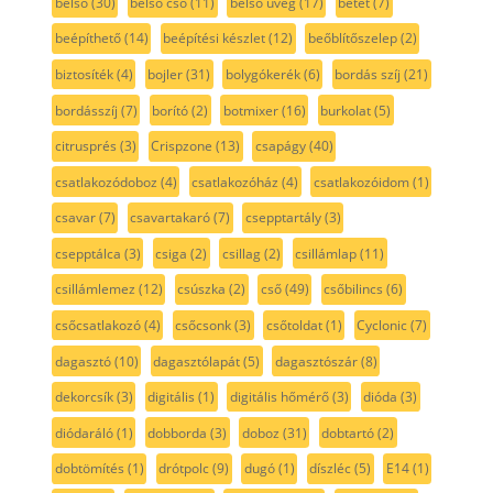
belső
(30)
belső cső
(11)
belső üveg
(17)
betét
(7)
beépíthető
(14)
beépítési készlet
(12)
beőblítőszelep
(2)
biztosíték
(4)
bojler
(31)
bolygókerék
(6)
bordás szíj
(21)
bordásszíj
(7)
borító
(2)
botmixer
(16)
burkolat
(5)
citrusprés
(3)
Crispzone
(13)
csapágy
(40)
csatlakozódoboz
(4)
csatlakozóház
(4)
csatlakozóidom
(1)
csavar
(7)
csavartakaró
(7)
csepptartály
(3)
csepptálca
(3)
csiga
(2)
csillag
(2)
csillámlap
(11)
csillámlemez
(12)
csúszka
(2)
cső
(49)
csőbilincs
(6)
csőcsatlakozó
(4)
csőcsonk
(3)
csőtoldat
(1)
Cyclonic
(7)
dagasztó
(10)
dagasztólapát
(5)
dagasztószár
(8)
dekorcsík
(3)
digitális
(1)
digitális hőmérő
(3)
dióda
(3)
diódaráló
(1)
dobborda
(3)
doboz
(31)
dobtartó
(2)
dobtömítés
(1)
drótpolc
(9)
dugó
(1)
díszléc
(5)
E14
(1)