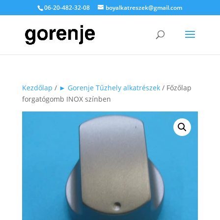
06-20-482-32-08
boyalkatreszek@gmail.com
Kezdőlap
/
► Gorenje Tűzhely alkatrészek
/ Főzőlap
forgatógomb INOX színben