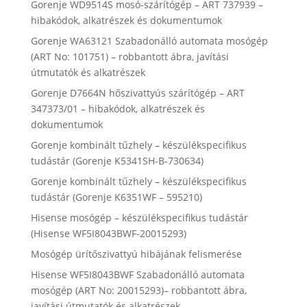
Gorenje WD9514S mosó-szárítógép – ART 737939 –
hibakódok, alkatrészek és dokumentumok
Gorenje WA63121 Szabadonálló automata mosógép
(ART No: 101751) – robbantott ábra, javítási
útmutatók és alkatrészek
Gorenje D7664N hőszivattyús szárítógép – ART
347373/01 – hibakódok, alkatrészek és
dokumentumok
Gorenje kombinált tűzhely – készülékspecifikus
tudástár (Gorenje K5341SH-B-730634)
Gorenje kombinált tűzhely – készülékspecifikus
tudástár (Gorenje K6351WF – 595210)
Hisense mosógép – készülékspecifikus tudástár
(Hisense WF5I8043BWF-20015293)
Mosógép ürítőszivattyú hibájának felismerése
Hisense WF5I8043BWF Szabadonálló automata
mosógép (ART No: 20015293)– robbantott ábra,
javítási útmutatók és alkatrészek