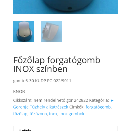
Főzőlap forgatógomb
INOX színben
gomb 6-30 KUDP PG 022/9011
KNOB
Cikkszám:
nem rendelhető gor 242822
Kategória:
►
Gorenje Tűzhely alkatrészek
Címkék:
forgatógomb
,
főzőlap
,
főzőzóna
,
inox
,
inox gombok
Leírás