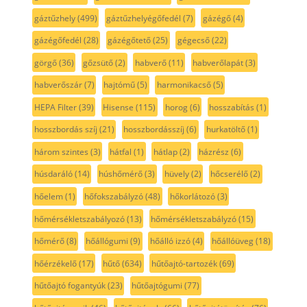
gáztűzhely
(499)
gáztűzhelyégőfedél
(7)
gázégő
(4)
gázégőfedél
(28)
gázégőtető
(25)
gégecső
(22)
görgő
(36)
gőzsütő
(2)
habverő
(11)
habverőlapát
(3)
habverőszár
(7)
hajtómű
(5)
harmonikacső
(5)
HEPA Filter
(39)
Hisense
(115)
horog
(6)
hosszabítás
(1)
hosszbordás szíj
(21)
hosszbordásszíj
(6)
hurkatöltő
(1)
három szintes
(3)
hátfal
(1)
hátlap
(2)
házrész
(6)
húsdaráló
(14)
húshőmérő
(3)
hüvely
(2)
hőcserélő
(2)
hőelem
(1)
hőfokszabályzó
(48)
hőkorlátozó
(3)
hőmérsékletszabályozó
(13)
hőmérsékletszabályzó
(15)
hőmérő
(8)
hőállógumi
(9)
hőálló izzó
(4)
hőállóüveg
(18)
hőérzékelő
(17)
hűtő
(634)
hűtőajtó-tartozék
(69)
hűtőajtó fogantyúk
(23)
hűtőajtógumi
(77)