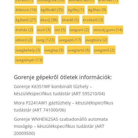
átlátszó
(16)
égőfedél
(35)
égőfej
(1)
égőház
(9)
égőtető
(27)
ékszíj
(36)
élvédő
(5)
érzékelő
(3)
óraház
(2)
úszó
(3)
üst
(5)
üstgumi
(2)
üstszáj gumi
(14)
ütköző
(2)
üveg
(123)
üvegajtó
(17)
üvegbúra
(2)
üvegkehely
(3)
üveglap
(3)
üvegtartó
(6)
üvegtető
(2)
üvegtányér
(13)
Gorenje gépekről ötletek információk:
Gorenje K6351WF kombinált tűzhely –
készülékspecifikus tudástár (ART 595210/04)
Mora P2241AW1 gáztűzhely – készülékspecifikus
tudástár (ART 741000/06)
Gorenje WNHEI62SAS szabadonálló automata
mosógép – készülékspecifikus tudástár (ART
20009500)