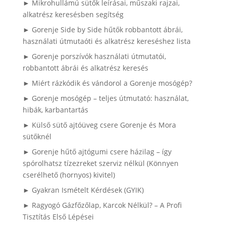
► Mikrohullámú sütők leírásai, műszaki rajzai,
alkatrész keresésben segítség
► Gorenje Side by Side hűtők robbantott ábrái,
használati útmutaóti és alkatrész kereséshez lista
► Gorenje porszívók használati útmutatói,
robbantott ábrái és alkatrész keresés
► Miért rázkódik és vándorol a Gorenje mosógép?
► Gorenje mosógép – teljes útmutató: használat,
hibák, karbantartás
► Külső sütő ajtóüveg csere Gorenje és Mora
sütőknél
► Gorenje hűtő ajtógumi csere házilag – így
spórolhatsz tízezreket szerviz nélkül (Könnyen
cserélhető (hornyos) kivitel)
► Gyakran Ismételt Kérdések (GYIK)
► Ragyogó Gázfőzőlap, Karcok Nélkül? – A Profi
Tisztítás Első Lépései