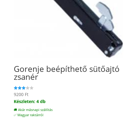
Gorenje beépíthető sütőajtó
zsanér
9200
Ft
Értékelé
s:
Készleten: 4 db
3.00
/ 5
🚚 Akár másnapi szállítás
✅ Magyar raktárról