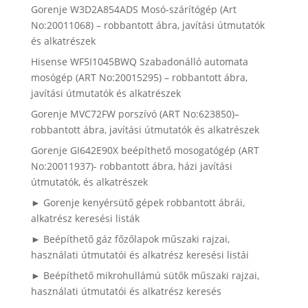
Gorenje W3D2A854ADS Mosó-szárítógép (Art
No:20011068) – robbantott ábra, javítási útmutatók
és alkatrészek
Hisense WF5I1045BWQ Szabadonálló automata
mosógép (ART No:20015295) – robbantott ábra,
javítási útmutatók és alkatrészek
Gorenje MVC72FW porszívó (ART No:623850)–
robbantott ábra, javítási útmutatók és alkatrészek
Gorenje GI642E90X beépíthető mosogatógép (ART
No:20011937)- robbantott ábra, házi javítási
útmutatók, és alkatrészek
► Gorenje kenyérsütő gépek robbantott ábrái,
alkatrész keresési listák
► Beépíthető gáz főzőlapok műszaki rajzai,
használati útmutatói és alkatrész keresési listái
► Beépíthető mikrohullámú sütők műszaki rajzai,
használati útmutatói és alkatrész keresés