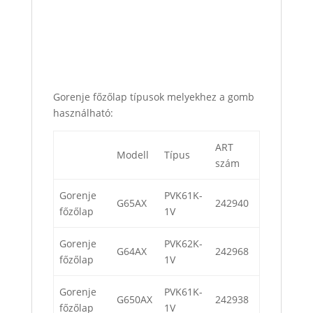
Gorenje főzőlap típusok melyekhez a gomb
használható:
ART
Modell
Típus
szám
Gorenje
PVK61K-
G65AX
242940
főzőlap
1V
Gorenje
PVK62K-
G64AX
242968
főzőlap
1V
Gorenje
PVK61K-
G650AX
242938
főzőlap
1V