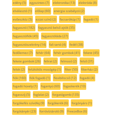
edény
(5)
egyszintes
(7)
elektronika
(13)
elektróda
(8)
elválasztó
(1)
előlap
(60)
energia szabályzó
(2)
evőeszköz
(5)
ezüst színű
(2)
facsarókúp
(1)
fagadó
(1)
fagyasztó
(182)
fagyasztó belső ajtók
(35)
fagyasztófiók
(45)
fagyasztóláda
(27)
fagyasztószekrény
(14)
fali tartó
(4)
fedél
(38)
fedőlemez
(7)
fehér
(64)
fehér gombok
(41)
fekete
(45)
fekete gombok
(26)
felirat
(2)
felmosó
(2)
felső
(31)
feltét
(2)
felültöltős mosógép
(1)
filter
(50)
filterház
(2)
fiók
(160)
fiók fogadó
(1)
flexibiliscső
(12)
fogadó
(4)
fogadó hüvely
(1)
fogantyú
(60)
fogaskerék
(10)
fogasszíj
(5)
foglalat
(2)
forgatógomb
(135)
forgókefés szívófej
(9)
forgókerék
(6)
forgónyárs
(1)
forgótányér
(23)
forróvíztároló
(9)
FreezeBox
(6)