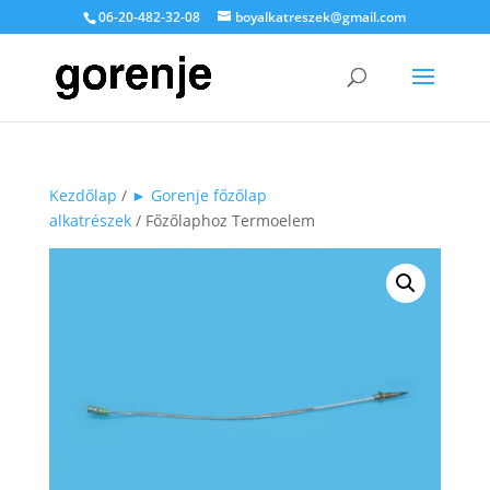
06-20-482-32-08
boyalkatreszek@gmail.com
Kezdőlap
/
► Gorenje főzőlap
alkatrészek
/ Főzőlaphoz Termoelem