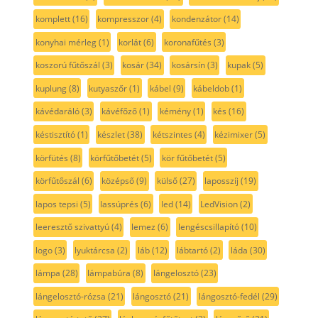
komplett
(16)
kompresszor
(4)
kondenzátor
(14)
konyhai mérleg
(1)
korlát
(6)
koronafűtés
(3)
koszorú fűtőszál
(3)
kosár
(34)
kosársín
(3)
kupak
(5)
kuplung
(8)
kutyaszőr
(1)
kábel
(9)
kábeldob
(1)
kávédaráló
(3)
kávéfőző
(1)
kémény
(1)
kés
(16)
késtisztító
(1)
készlet
(38)
kétszintes
(4)
kézimixer
(5)
körfütés
(8)
körfűtőbetét
(5)
kör fűtőbetét
(5)
körfűtőszál
(6)
középső
(9)
külső
(27)
laposszíj
(19)
lapos tepsi
(5)
lassúprés
(6)
led
(14)
LedVision
(2)
leeresztő szivattyú
(4)
lemez
(6)
lengéscsillapító
(10)
logo
(3)
lyuktárcsa
(2)
láb
(12)
lábtartó
(2)
láda
(30)
lámpa
(28)
lámpabúra
(8)
lángelosztó
(23)
lángelosztó-rózsa
(21)
lángosztó
(21)
lángosztó-fedél
(29)