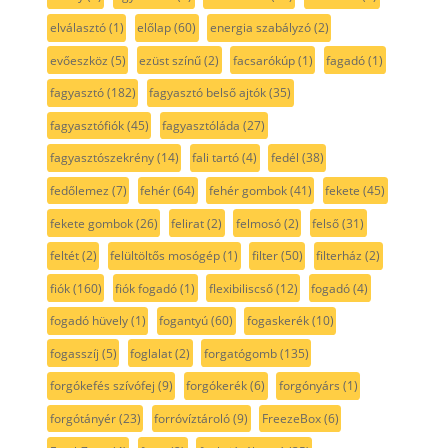
elválasztó
(1)
előlap
(60)
energia szabályzó
(2)
evőeszköz
(5)
ezüst színű
(2)
facsarókúp
(1)
fagadó
(1)
fagyasztó
(182)
fagyasztó belső ajtók
(35)
fagyasztófiók
(45)
fagyasztóláda
(27)
fagyasztószekrény
(14)
fali tartó
(4)
fedél
(38)
fedőlemez
(7)
fehér
(64)
fehér gombok
(41)
fekete
(45)
fekete gombok
(26)
felirat
(2)
felmosó
(2)
felső
(31)
feltét
(2)
felültöltős mosógép
(1)
filter
(50)
filterház
(2)
fiók
(160)
fiók fogadó
(1)
flexibiliscső
(12)
fogadó
(4)
fogadó hüvely
(1)
fogantyú
(60)
fogaskerék
(10)
fogasszíj
(5)
foglalat
(2)
forgatógomb
(135)
forgókefés szívófej
(9)
forgókerék
(6)
forgónyárs
(1)
forgótányér
(23)
forróvíztároló
(9)
FreezeBox
(6)