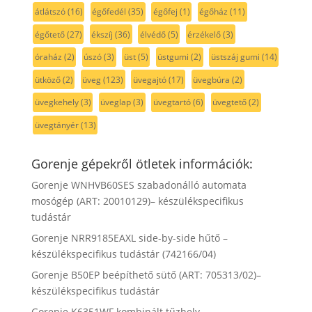
átlátszó
(16)
égőfedél
(35)
égőfej
(1)
égőház
(11)
égőtető
(27)
ékszíj
(36)
élvédő
(5)
érzékelő
(3)
óraház
(2)
úszó
(3)
üst
(5)
üstgumi
(2)
üstszáj gumi
(14)
ütköző
(2)
üveg
(123)
üvegajtó
(17)
üvegbúra
(2)
üvegkehely
(3)
üveglap
(3)
üvegtartó
(6)
üvegtető
(2)
üvegtányér
(13)
Gorenje gépekről ötletek információk:
Gorenje WNHVB60SES szabadonálló automata
mosógép (ART: 20010129)– készülékspecifikus
tudástár
Gorenje NRR9185EAXL side-by-side hűtő –
készülékspecifikus tudástár (742166/04)
Gorenje B50EP beépíthető sütő (ART: 705313/02)–
készülékspecifikus tudástár
Gorenje K6351WF kombinált tűzhely –