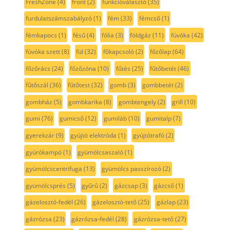
FreshZone
(4)
front
(2)
funkcióválasztó
(35)
furdulatszámszabályzó
(1)
fém
(33)
fémcső
(1)
fémkapocs
(1)
fésű
(4)
fólia
(3)
földgáz
(11)
fúvóka
(42)
fúvóka szett
(8)
fül
(32)
főkapcsoló
(2)
főzőlap
(64)
főzőrács
(24)
főzőzóna
(10)
fűtés
(25)
fűtőbetét
(46)
fűtőszál
(36)
fűtőtest
(32)
gomb
(3)
gombbetét
(2)
gombház
(5)
gombkarika
(8)
gombtengely
(2)
grill
(10)
gumi
(76)
gumicső
(12)
gumiláb
(10)
gumitalp
(7)
gyerekzár
(9)
gyújtó elektróda
(1)
gyújtótrafó
(2)
gyúrókampó
(1)
gyümölcsaszaló
(1)
gyümölcscentrifuga
(13)
gyümölcs passzírozó
(2)
gyümölcsprés
(5)
gyűrű
(2)
gázcsap
(3)
gázcső
(1)
gázelosztó-fedél
(26)
gázelosztó-tető
(25)
gázlap
(23)
gázrózsa
(23)
gázrózsa-fedél
(28)
gázrózsa-tető
(27)