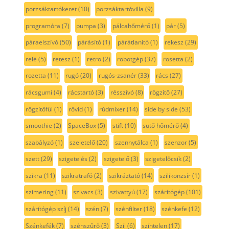
porzsáktartókeret
(10)
porzsáktartóvilla
(9)
programóra
(7)
pumpa
(3)
pálcahőmérő
(1)
pár
(5)
páraelszívó
(50)
párásító
(1)
párátlanító
(1)
rekesz
(29)
relé
(5)
retesz
(1)
retro
(2)
robotgép
(37)
rosetta
(2)
rozetta
(11)
rugó
(20)
rugós-zsanér
(33)
rács
(27)
rácsgumi
(4)
rácstartó
(3)
résszívó
(8)
rögzítő
(27)
rögzítőfül
(1)
rövid
(1)
rúdmixer
(14)
side by side
(53)
smoothie
(2)
SpaceBox
(5)
stift
(10)
sutő hőmérő
(4)
szabályzó
(1)
szeletelő
(20)
szennytálca
(1)
szenzor
(5)
szett
(29)
szigetelés
(2)
szigetelő
(3)
szigetelőcsík
(2)
szikra
(11)
szikratrafó
(2)
szikráztató
(14)
szilikonzsír
(1)
szimering
(11)
szivacs
(3)
szivattyú
(17)
szárítógép
(101)
szárítógép szíj
(14)
szén
(7)
szénfilter
(18)
szénkefe
(12)
Szénkefék
(7)
szénszűrő
(3)
Szíj
(6)
színtelen
(17)