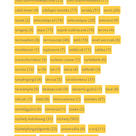
sütő üzemmódkapcsoló
(25)
sütő üzemmódváltó
(11)
sűtő-timer
(4)
sűtőajtó tömítés
(17)
tartály
(51)
tartó
(26)
tasak
(2)
teleszkópcső
(16)
teleszkópos
(20)
televízió
(9)
tengely
(3)
tepsi
(17)
tepsik sütőrácsok
(16)
termo
(4)
termoelem
(6)
termosztát
(46)
tető
(16)
textil porzsák
(6)
tisztítószer
(1)
tojástartó
(7)
toldócső
(11)
tolóka
(1)
transzformátor
(3)
turbina csavar
(1)
turbókefe
(6)
turmix
(12)
tv
(9)
tál
(7)
tálca
(4)
tálfedél
(3)
tányérgörgő
(4)
tárcsa
(5)
tárolórekesz
(37)
távirányító
(9)
távkapcsoló
(9)
távtartó gyűrű
(1)
tévé
(8)
tölcsér
(1)
töltő
(8)
tömszelence
(1)
tömítés
(67)
tömítőgyűrű
(6)
tömőrúd
(1)
tüske
(2)
tüzhely külsőüveg
(31)
tűzhely
(565)
tűzhelyforgatógomb
(22)
univerzális
(4)
v-szíj
(11)