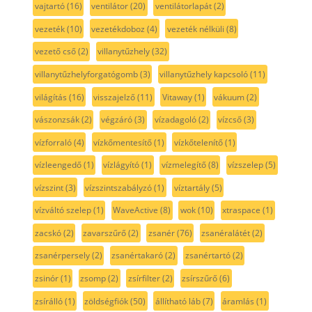
vajtartó
(16)
ventilátor
(20)
ventilátorlapát
(2)
vezeték
(10)
vezetékdoboz
(4)
vezeték nélküli
(8)
vezető cső
(2)
villanytűzhely
(32)
villanytűzhelyforgatógomb
(3)
villanytűzhely kapcsoló
(11)
világítás
(16)
visszajelző
(11)
Vitaway
(1)
vákuum
(2)
vászonzsák
(2)
végzáró
(3)
vízadagoló
(2)
vízcső
(3)
vízforraló
(4)
vízkőmentesítő
(1)
vízkőtelenítő
(1)
vízleengedő
(1)
vízlágyító
(1)
vízmelegítő
(8)
vízszelep
(5)
vízszint
(3)
vízszintszabályzó
(1)
víztartály
(5)
vízváltó szelep
(1)
WaveActive
(8)
wok
(10)
xtraspace
(1)
zacskó
(2)
zavarszűrő
(2)
zsanér
(76)
zsanéralátét
(2)
zsanérpersely
(2)
zsanértakaró
(2)
zsanértartó
(2)
zsinór
(1)
zsomp
(2)
zsírfilter
(2)
zsírszűrő
(6)
zsírálló
(1)
zöldségfiók
(50)
állítható láb
(7)
áramlás
(1)