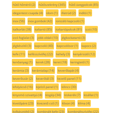
hűtő hőmérő
(2)
hűtőszekrény
(345)
hűtő üvegpolcok
(85)
idegentest csapda
(4)
idom
(1)
illatrúd
(2)
indító
(1)
inox
(56)
inox gombok
(42)
ionizáló kapcsoló
(1)
italkorlát
(38)
italtartó
(85)
italtartópolcok
(81)
izzó
(10)
izzó foglalat
(3)
jobb oldali
(10)
jégkockatartó
(3)
jégkészítő
(3)
kapcsoló
(40)
kapcsolósor
(1)
kapocs
(2)
kefe
(11)
kefésszívófej
(22)
kehely
(3)
kenyérsütő
(12)
kenőanyag
(1)
kerek
(28)
keret
(18)
keringtető
(1)
kerámia
(3)
kerámialap
(14)
keverőlapát
(4)
keverőszár
(2)
keverőtál
(3)
kezelő panel
(11)
kifolyócső
(16)
kijelző panel
(1)
kilincs
(30)
kinyomó szivattyú
(4)
kisgép
(34)
kiskerék
(7)
kisállat
(1)
kivetőpánt
(23)
kivezető cső
(1)
klixon
(4)
klíma
(4)
kolbásztöltő
(2)
kombinált kefe
(23)
kombináltszívófej
(22)