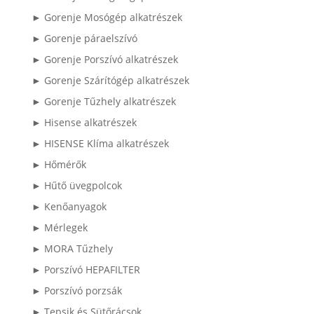
► Gorenje Mosógép alkatrészek
► Gorenje páraelszívó
► Gorenje Porszívó alkatrészek
► Gorenje Szárítógép alkatrészek
► Gorenje Tűzhely alkatrészek
► Hisense alkatrészek
► HISENSE Klíma alkatrészek
► Hőmérők
► Hűtő üvegpolcok
► Kenőanyagok
► Mérlegek
► MORA Tűzhely
► Porszívó HEPAFILTER
► Porszívó porzsák
► Tepsik és Sütőrácsok