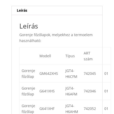
Leírás
Leírás
Gorenje főzőlapok, melyekhez a termoelem
használható:
ART
Modell
Típus
szám
Gorenje
JGT4-
GM642XHS
742045
01
főzőlap
H6CFM
Gorenje
JGT4-
G641XHS
742046
01
főzőlap
H6AFM
Gorenje
JGT4-
G641XHF
742052
01
főzőlap
H6AHM