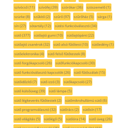
szívócső
(11)
szívófej
(39)
szórókar
(36)
szöszemelő
(1)
szürke
(8)
szűkítő
(2)
szűrő
(97)
szűrőház
(5)
sárga
(1)
sín
(27)
sótartály
(12)
sütési funkcióválasztó
(34)
sütő
(377)
sütőajtó gumi
(10)
sütőajtópánt
(22)
sütőajtó zsanérok
(32)
sütő alsó fűtőtest
(10)
sütőedény
(1)
sütőelektronika
(4)
sütő felső fűtőtestek
(8)
sütő forgókapcsoló
(26)
sütőfunkciókapcsoló
(30)
sütő funkcióválasztó kapcsolók
(26)
sütő fűtőszálak
(15)
sütőidőzítő
(7)
sütő izzó
(3)
sütőkapcsoló
(27)
sütő külsőüveg
(39)
sütő lámpa
(5)
sütő légkeverés fűtőtestek
(2)
sütőmikrohullámú sütő
(6)
sütő programválasztó
(32)
sütőrács
(2)
sütősín
(17)
sütő világítás
(5)
sütőégő
(5)
sütőóra
(14)
sütő üveg
(26)