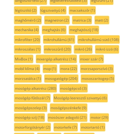
lángosztó-tető
(27)
légkeverésfűtőtest
(3)
légszűrő
(21)
légtisztító
(2)
lúgszivattyú
(4)
macsakszőr
(1)
maghőmérő
(2)
magnetron
(2)
matrica
(3)
matt
(2)
mechanika
(4)
meghajtás
(6)
meghajtószíj
(18)
mikrofilter
(20)
mikrohullámú
(61)
mikrohullámú sütő
(108)
mikroszálas
(1)
mikroszűrő
(20)
mikró
(26)
mikró izzó
(6)
MixBox
(1)
mixergép alkatrész
(14)
mixer szár
(7)
mobil klíma
(4)
mop
(1)
mora
(22)
morzsaporszívó
(3)
morzsatálca
(1)
mosogatógép
(204)
mososzaritogep
(5)
mosógép alkatrész
(280)
mosógépcső
(3)
mosógép fűtőszál
(7)
Mosógép leeresztő szivattyú
(6)
mosógépszelep
(3)
mosógépszénkefe
(9)
mosógép szíj
(18)
mosószer adagoló
(21)
motor
(29)
motorforgótányér
(2)
motorkefe
(7)
motortartó
(1)