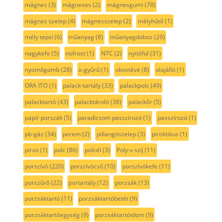
mágnes
(3)
mágneses
(2)
mágnesgumi
(78)
mágnes szelep
(4)
mágnesszelep
(2)
mélyhűtő
(1)
mély tepsi
(6)
műanyag
(8)
műanyagdoboz
(29)
nagykefe
(5)
nofrost
(1)
NTC
(2)
nyitófül
(31)
nyomógomb
(28)
o-gyűrű
(1)
okostévé
(8)
olajálló
(1)
ORA ITO
(1)
palack-tartály
(33)
palackpolc
(49)
palacktartó
(43)
palacktároló
(38)
palackőr
(5)
papír porszák
(5)
paradicsom passzírozó
(1)
passzírozó
(1)
pb-gáz
(34)
perem
(2)
pillangószelep
(3)
pirolitikus
(1)
piros
(1)
polc
(86)
polcél
(3)
Poly-v szíj
(11)
porszívó
(220)
porszívócső
(10)
porszívókefe
(11)
porszűrő
(22)
portartály
(12)
porzsák
(13)
porzsáktartó
(11)
porzsáktartóbetét
(9)
porzsáktartóegység
(9)
porzsáktartóidom
(9)