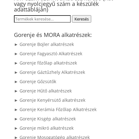
vagy nyolcjegyű szám a készülék
adattábláján)
Keresés
Keresés
a
következőre:
Gorenje és MORA alkatrészek:
► Gorenje Bojler alkatrészek
► Gorenje Fagyasztó Alkatrészek
► Gorenje főzőlap alkatrészek
► Gorenje Gáztűzhely Alkatrészek
► Gorenje Gőzsütők
► Gorenje Hűtő alkatrészek
► Gorenje Kenyérsütő alkatrészek
► Gorenje Kerámia Főzőlap Alkatrészek
► Gorenje Kisgép alkatrészek
► Gorenje mikró alkatrészek
► Gorenje Mosogatógép alkatrészek