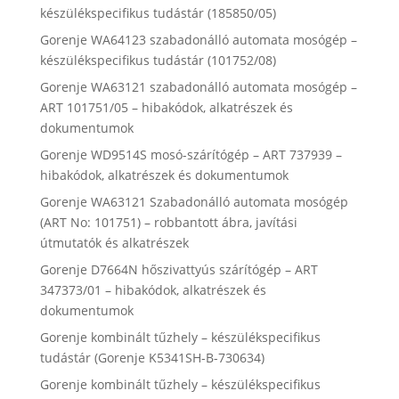
készülékspecifikus tudástár (185850/05)
Gorenje WA64123 szabadonálló automata mosógép –
készülékspecifikus tudástár (101752/08)
Gorenje WA63121 szabadonálló automata mosógép –
ART 101751/05 – hibakódok, alkatrészek és
dokumentumok
Gorenje WD9514S mosó-szárítógép – ART 737939 –
hibakódok, alkatrészek és dokumentumok
Gorenje WA63121 Szabadonálló automata mosógép
(ART No: 101751) – robbantott ábra, javítási
útmutatók és alkatrészek
Gorenje D7664N hőszivattyús szárítógép – ART
347373/01 – hibakódok, alkatrészek és
dokumentumok
Gorenje kombinált tűzhely – készülékspecifikus
tudástár (Gorenje K5341SH-B-730634)
Gorenje kombinált tűzhely – készülékspecifikus