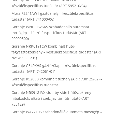
készülékspecifikus tudástár (ART 595210/04)
Mora P2241AW1 gáztűzhely – készülékspecifikus
tudástár (ART 741000/06)
Gorenje WNHEI62SAS szabadonálló automata
mosógép – készülékspecifikus tudástár (ART
20009500)
Gorenje NRK6191CW kombinált hűtő-
fagyasztószekrény – készülékspecifikus tudástár (ART
No: 499306/01)
Gorenje G640XHS gázfőzőlap – készülékspecifikus
tudástár (ART: 742061/01)
Gorenje K52CLB kombinált tűzhely (ART: 730125/02) –
készülékspecifikus tudástár
Gorenje NRS9181VX side-by-side hűtőszekrény –
hibakódok, alkatrészek, javítási útmutató (ART
733129)
Gorenje WA72105 szabadonálló automata mosógép –