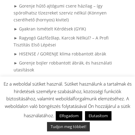
► Gorenje hűtő ajtógumi csere házilag – így
spórolhatsz tízezreket szerviz nélkül (Könnyen
cserélhető (hornyos) kivitel)
► Gyakran Ismételt Kérdések (GYIK)
► Ragyogó Gázfőzőlap, Karcok Nélkül? – A Profi
Tisztítás Első Lépései
► HISENSE / GORENJE klíma robbantott ábrák
► Gorenje bojler robbantott ábrák, és használati
utasítások
► Miért károsodnak a ruhák mosás közben? – Mosási
Ez a weboldal sütiket használ. Sütiket használunk a tartalmak és
hibák és megoldásaik
hirdetések személyre szabásához, közösségi funkciók
► Mosási Katasztrófák: Így Mentsd meg a Ruháidat!
biztosításához, valamint weboldalforgalmunk elemzéséhez. A
► 4 sütési hiba ami lehet hogy nem sütő
weboldalon való böngészés folytatásával Ön hozzájárul a sütik
meghibásodás:
használatához.
Elfogadom
Elutasítom
► Gorenje / MORA Tűzhely tippek és tanácsok:
Tudjon meg többet!
► HISENSE / Gorenej Hűtők és fagyasztók: tippek és