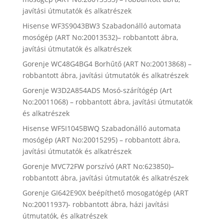
javítási útmutatók és alkatrészek
Hisense WF3S9043BW3 Szabadonálló automata
mosógép (ART No:20013532)– robbantott ábra,
javítási útmutatók és alkatrészek
Gorenje WC48G4BG4 Borhűtő (ART No:20013868) –
robbantott ábra, javítási útmutatók és alkatrészek
Gorenje W3D2A854ADS Mosó-szárítógép (Art
No:20011068) – robbantott ábra, javítási útmutatók
és alkatrészek
Hisense WF5I1045BWQ Szabadonálló automata
mosógép (ART No:20015295) – robbantott ábra,
javítási útmutatók és alkatrészek
Gorenje MVC72FW porszívó (ART No:623850)–
robbantott ábra, javítási útmutatók és alkatrészek
Gorenje GI642E90X beépíthető mosogatógép (ART
No:20011937)- robbantott ábra, házi javítási
útmutatók, és alkatrészek