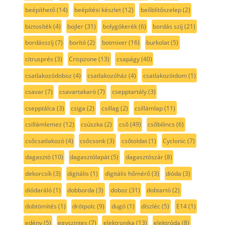
beépíthető
(14)
beépítési készlet
(12)
beőblítőszelep
(2)
biztosíték
(4)
bojler
(31)
bolygókerék
(6)
bordás szíj
(21)
bordásszíj
(7)
borító
(2)
botmixer
(16)
burkolat
(5)
citrusprés
(3)
Crispzone
(13)
csapágy
(40)
csatlakozódoboz
(4)
csatlakozóház
(4)
csatlakozóidom
(1)
csavar
(7)
csavartakaró
(7)
csepptartály
(3)
csepptálca
(3)
csiga
(2)
csillag
(2)
csillámlap
(11)
csillámlemez
(12)
csúszka
(2)
cső
(49)
csőbilincs
(6)
csőcsatlakozó
(4)
csőcsonk
(3)
csőtoldat
(1)
Cyclonic
(7)
dagasztó
(10)
dagasztólapát
(5)
dagasztószár
(8)
dekorcsík
(3)
digitális
(1)
digitális hőmérő
(3)
dióda
(3)
diódaráló
(1)
dobborda
(3)
doboz
(31)
dobtartó
(2)
dobtömítés
(1)
drótpolc
(9)
dugó
(1)
díszléc
(5)
E14
(1)
edény
(5)
egyszintes
(7)
elektronika
(13)
elektróda
(8)