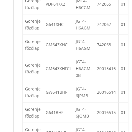
Gorenje
JMT4-
VDP647X2
742065
01
főzőlap
H6CGM
Gorenje
JGT4-
G641XHC
742067
01
főzőlap
H6AGM
Gorenje
JGT4-
GM643XHC
742068
01
főzőlap
H6AGM
JGT4-
Gorenje
GM643XHFCI
H6AGM-
20015416
01
főzőlap
0B
Gorenje
JGT4-
GW641BHF
20016514
01
főzőlap
6JPMB
Gorenje
JGT4-
G641BHF
20016515
01
főzőlap
6JQMB
Gorenje
JGT4-