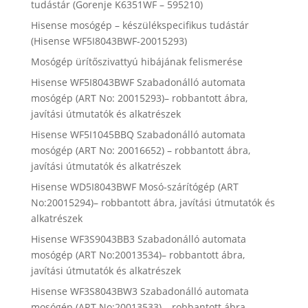
tudástár (Gorenje K6351WF – 595210)
Hisense mosógép – készülékspecifikus tudástár
(Hisense WF5I8043BWF-20015293)
Mosógép ürítőszivattyú hibájának felismerése
Hisense WF5I8043BWF Szabadonálló automata
mosógép (ART No: 20015293)– robbantott ábra,
javítási útmutatók és alkatrészek
Hisense WF5I1045BBQ Szabadonálló automata
mosógép (ART No: 20016652) – robbantott ábra,
javítási útmutatók és alkatrészek
Hisense WD5I8043BWF Mosó-szárítógép (ART
No:20015294)– robbantott ábra, javítási útmutatók és
alkatrészek
Hisense WF3S9043BB3 Szabadonálló automata
mosógép (ART No:20013534)– robbantott ábra,
javítási útmutatók és alkatrészek
Hisense WF3S8043BW3 Szabadonálló automata
mosógép (ART No:20013533) – robbantott ábra,