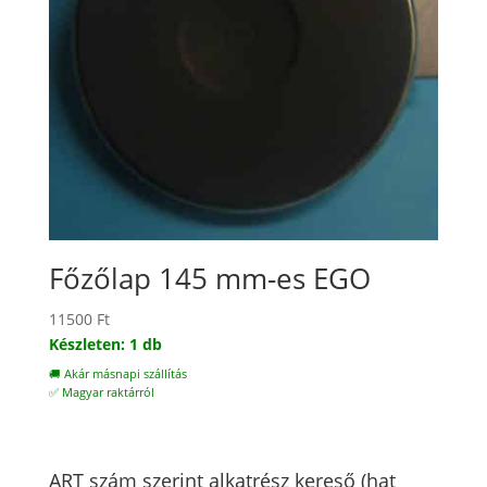
Főzőlap 145 mm-es EGO
11500
Ft
Készleten: 1 db
🚚 Akár másnapi szállítás
✅ Magyar raktárról
ART szám szerint alkatrész kereső (hat