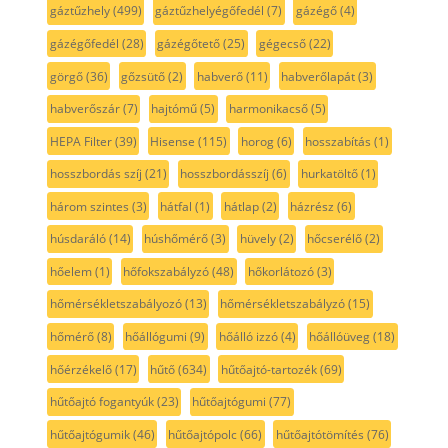
gáztűzhely
(499)
gáztűzhelyégőfedél
(7)
gázégő
(4)
gázégőfedél
(28)
gázégőtető
(25)
gégecső
(22)
görgő
(36)
gőzsütő
(2)
habverő
(11)
habverőlapát
(3)
habverőszár
(7)
hajtómű
(5)
harmonikacső
(5)
HEPA Filter
(39)
Hisense
(115)
horog
(6)
hosszabítás
(1)
hosszbordás szíj
(21)
hosszbordásszíj
(6)
hurkatöltő
(1)
három szintes
(3)
hátfal
(1)
hátlap
(2)
házrész
(6)
húsdaráló
(14)
húshőmérő
(3)
hüvely
(2)
hőcserélő
(2)
hőelem
(1)
hőfokszabályzó
(48)
hőkorlátozó
(3)
hőmérsékletszabályozó
(13)
hőmérsékletszabályzó
(15)
hőmérő
(8)
hőállógumi
(9)
hőálló izzó
(4)
hőállóüveg
(18)
hőérzékelő
(17)
hűtő
(634)
hűtőajtó-tartozék
(69)
hűtőajtó fogantyúk
(23)
hűtőajtógumi
(77)
hűtőajtógumik
(46)
hűtőajtópolc
(66)
hűtőajtótömítés
(76)