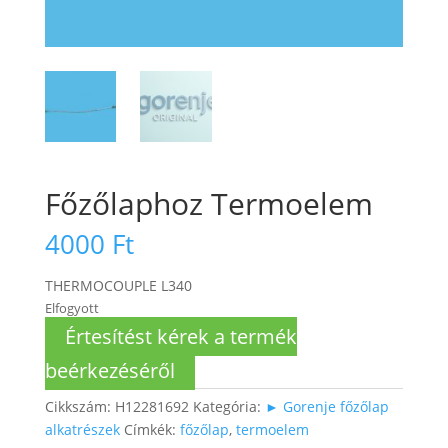
Főzőlaphoz Termoelem
4000
Ft
THERMOCOUPLE L340
Elfogyott
Értesítést kérek a termék
beérkezéséről
Cikkszám:
H12281692
Kategória:
► Gorenje főzőlap
alkatrészek
Címkék:
főzőlap
,
termoelem