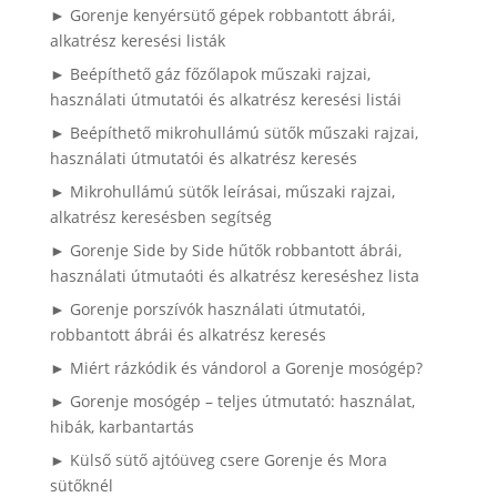
► Gorenje kenyérsütő gépek robbantott ábrái,
alkatrész keresési listák
► Beépíthető gáz főzőlapok műszaki rajzai,
használati útmutatói és alkatrész keresési listái
► Beépíthető mikrohullámú sütők műszaki rajzai,
használati útmutatói és alkatrész keresés
► Mikrohullámú sütők leírásai, műszaki rajzai,
alkatrész keresésben segítség
► Gorenje Side by Side hűtők robbantott ábrái,
használati útmutaóti és alkatrész kereséshez lista
► Gorenje porszívók használati útmutatói,
robbantott ábrái és alkatrész keresés
► Miért rázkódik és vándorol a Gorenje mosógép?
► Gorenje mosógép – teljes útmutató: használat,
hibák, karbantartás
► Külső sütő ajtóüveg csere Gorenje és Mora
sütőknél