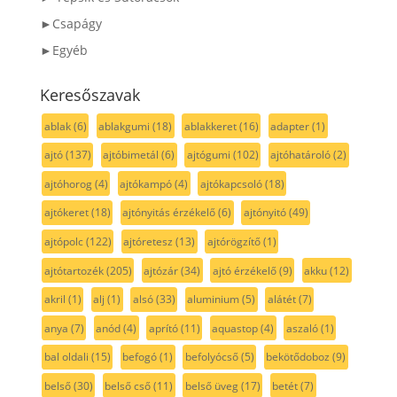
►Csapágy
►Egyéb
Keresőszavak
ablak
(6)
ablakgumi
(18)
ablakkeret
(16)
adapter
(1)
ajtó
(137)
ajtóbimetál
(6)
ajtógumi
(102)
ajtóhatároló
(2)
ajtóhorog
(4)
ajtókampó
(4)
ajtókapcsoló
(18)
ajtókeret
(18)
ajtónyitás érzékelő
(6)
ajtónyitó
(49)
ajtópolc
(122)
ajtóretesz
(13)
ajtórögzítő
(1)
ajtótartozék
(205)
ajtózár
(34)
ajtó érzékelő
(9)
akku
(12)
akril
(1)
alj
(1)
alsó
(33)
aluminium
(5)
alátét
(7)
anya
(7)
anód
(4)
aprító
(11)
aquastop
(4)
aszaló
(1)
bal oldali
(15)
befogó
(1)
befolyócső
(5)
bekötődoboz
(9)
belső
(30)
belső cső
(11)
belső üveg
(17)
betét
(7)