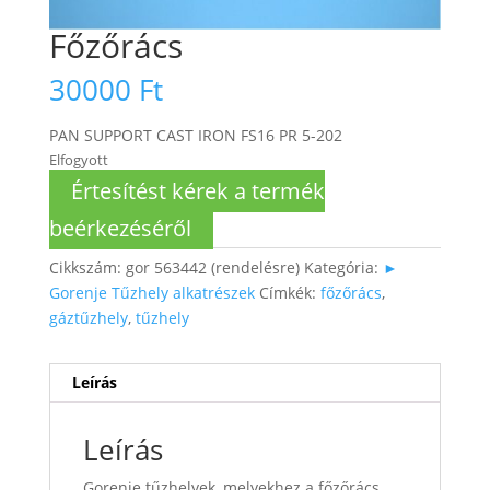
Főzőrács
30000
Ft
PAN SUPPORT CAST IRON FS16 PR 5-202
Elfogyott
Értesítést kérek a termék
beérkezéséről
Cikkszám:
gor 563442 (rendelésre)
Kategória:
►
Gorenje Tűzhely alkatrészek
Címkék:
főzőrács
,
gáztűzhely
,
tűzhely
Leírás
Leírás
Gorenje tűzhelyek, melyekhez a főzőrács