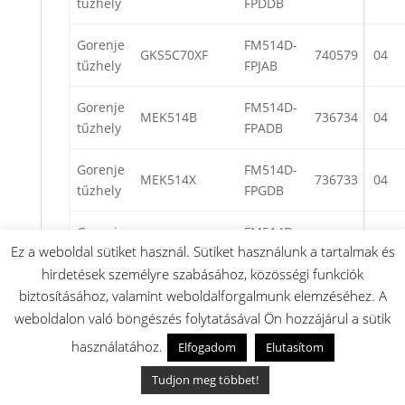
tűzhely
FPDDB
Gorenje
FM514D-
GKS5C70XF
740579
04
tűzhely
FPJAB
Gorenje
FM514D-
MEK514B
736734
04
tűzhely
FPADB
Gorenje
FM514D-
MEK514X
736733
04
tűzhely
FPGDB
Gorenje
FM514D-
MEK514X
734763
04
Ez a weboldal sütiket használ. Sütiket használunk a tartalmak és
tűzhely
FPGDB
hirdetések személyre szabásához, közösségi funkciók
Gorenje
RM513C-
biztosításához, valamint weboldalforgalmunk elemzéséhez. A
K5241XF
732504
04
tűzhely
FPG4B
weboldalon való böngészés folytatásával Ön hozzájárul a sütik
használatához.
Elfogadom
Elutasítom
Gorenje
RM514D-
K5351XF
728697
04
tűzhely
FPG4B
Tudjon meg többet!