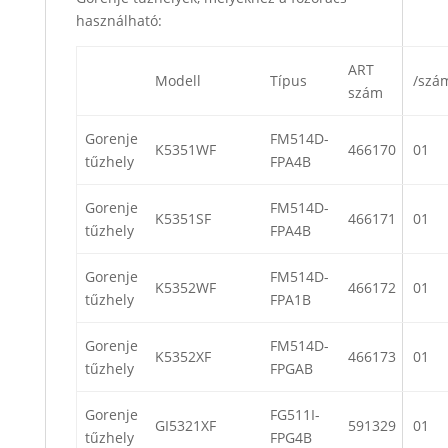
használható:
ART
Modell
Típus
/szá
szám
Gorenje
FM514D-
K5351WF
466170
01
tűzhely
FPA4B
Gorenje
FM514D-
K5351SF
466171
01
tűzhely
FPA4B
Gorenje
FM514D-
K5352WF
466172
01
tűzhely
FPA1B
Gorenje
FM514D-
K5352XF
466173
01
tűzhely
FPGAB
Gorenje
FG511I-
GI5321XF
591329
01
tűzhely
FPG4B