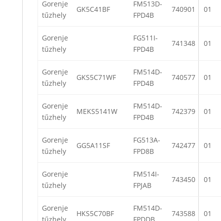
Gorenje
FM513D-
GK5C41BF
740901
01
tűzhely
FPD4B
Gorenje
FG511I-
741348
01
tűzhely
FPD4B
Gorenje
FM514D-
GKS5C71WF
740577
01
tűzhely
FPD4B
Gorenje
FM514D-
MEKS5141W
742379
01
tűzhely
FPD4B
Gorenje
FG513A-
GG5A11SF
742477
01
tűzhely
FPD8B
Gorenje
FM514I-
743450
01
tűzhely
FPJAB
Gorenje
FM514D-
HKS5C70BF
743588
01
tűzhely
FPDDB