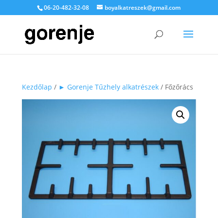
06-20-482-32-08
boyalkatreszek@gmail.com
Kezdőlap
/
► Gorenje Tűzhely alkatrészek
/ Főzőrács