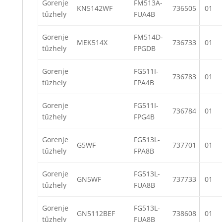
Gorenje
FM513A-
KN5142WF
736505
01
tűzhely
FUA4B
Gorenje
FM514D-
MEK514X
736733
01
tűzhely
FPGDB
Gorenje
FG511I-
736783
01
tűzhely
FPA4B
Gorenje
FG511I-
736784
01
tűzhely
FPG4B
Gorenje
FG513L-
G5WF
737701
01
tűzhely
FPA8B
Gorenje
FG513L-
GN5WF
737733
01
tűzhely
FUA8B
Gorenje
FG513L-
GN5112BEF
738608
01
tűzhely
FUA8B