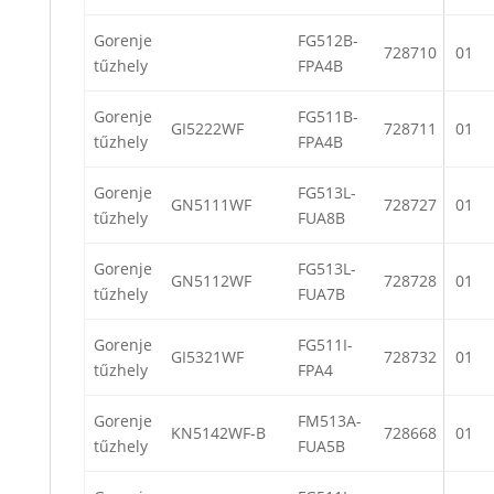
Gorenje
FG512B-
728710
01
tűzhely
FPA4B
Gorenje
FG511B-
GI5222WF
728711
01
tűzhely
FPA4B
Gorenje
FG513L-
GN5111WF
728727
01
tűzhely
FUA8B
Gorenje
FG513L-
GN5112WF
728728
01
tűzhely
FUA7B
Gorenje
FG511I-
GI5321WF
728732
01
tűzhely
FPA4
Gorenje
FM513A-
KN5142WF-B
728668
01
tűzhely
FUA5B