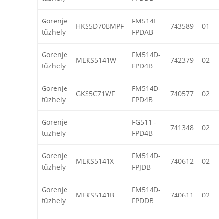
Gorenje
FM514I-
HKS5D70BMPF
743589
01
tűzhely
FPDAB
Gorenje
FM514D-
MEKS5141W
742379
02
tűzhely
FPD4B
Gorenje
FM514D-
GKS5C71WF
740577
02
tűzhely
FPD4B
Gorenje
FG511I-
741348
02
tűzhely
FPD4B
Gorenje
FM514D-
MEKS5141X
740612
02
tűzhely
FPJDB
Gorenje
FM514D-
MEKS5141B
740611
02
tűzhely
FPDDB