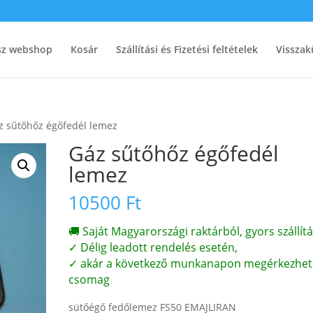
ész webshop
Kosár
Szállítási és Fizetési feltételek
Visszak
z sűtőhőz égőfedél lemez
Gáz sűtőhőz égőfedél
lemez
10500
Ft
🚚 Saját Magyarországi raktárból, gyors szállítá
✓ Délig leadott rendelés esetén,
✓ akár a következő munkanapon megérkezhet
csomag
sütőégő fedőlemez FS50 EMAJLIRAN