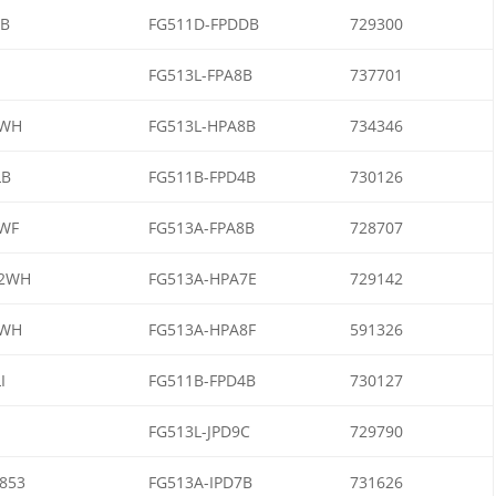
NB
FG511D-FPDDB
729300
FG513L-FPA8B
737701
1WH
FG513L-HPA8B
734346
LB
FG511B-FPD4B
730126
WF
FG513A-FPA8B
728707
12WH
FG513A-HPA7E
729142
5WH
FG513A-HPA8F
591326
I
FG511B-FPD4B
730127
FG513L-JPD9C
729790
853
FG513A-IPD7B
731626