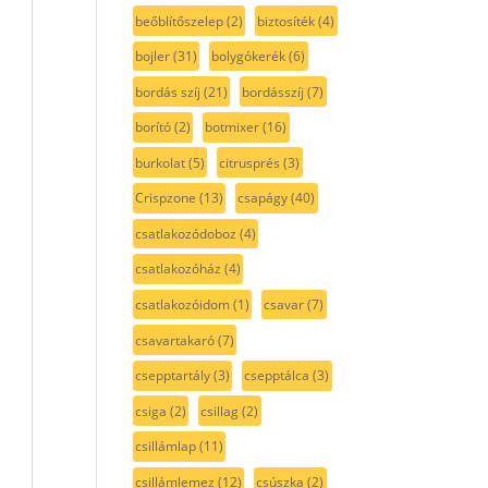
beőblítőszelep
(2)
biztosíték
(4)
bojler
(31)
bolygókerék
(6)
bordás szíj
(21)
bordásszíj
(7)
borító
(2)
botmixer
(16)
burkolat
(5)
citrusprés
(3)
Crispzone
(13)
csapágy
(40)
csatlakozódoboz
(4)
csatlakozóház
(4)
csatlakozóidom
(1)
csavar
(7)
csavartakaró
(7)
csepptartály
(3)
csepptálca
(3)
csiga
(2)
csillag
(2)
csillámlap
(11)
csillámlemez
(12)
csúszka
(2)