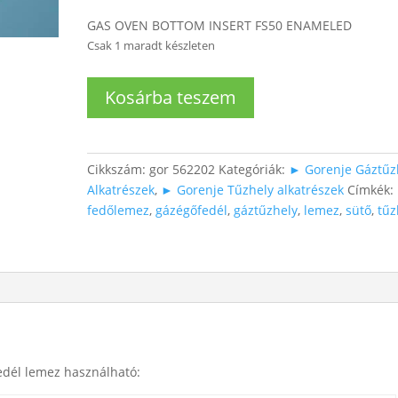
GAS OVEN BOTTOM INSERT FS50 ENAMELED
Csak 1 maradt készleten
Gáz
Kosárba teszem
sűtőhőz
égőfedél
lemez
mennyiség
Cikkszám:
gor 562202
Kategóriák:
► Gorenje Gáztűz
Alkatrészek
,
► Gorenje Tűzhely alkatrészek
Címkék:
fedőlemez
,
gázégőfedél
,
gáztűzhely
,
lemez
,
sütő
,
tűz
edél lemez használható: