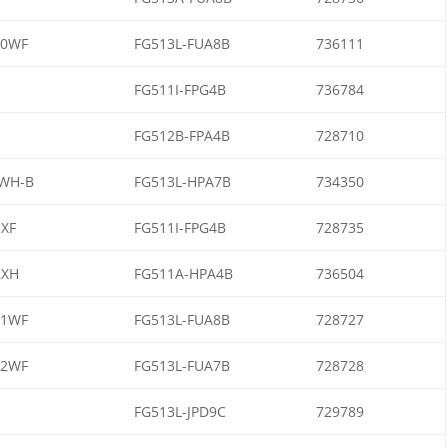
10WF
FG513L-FUA8B
736111
FG511I-FPG4B
736784
FG512B-FPA4B
728710
WH-B
FG513L-HPA7B
734350
3XF
FG511I-FPG4B
728735
2XH
FG511A-HPA4B
736504
11WF
FG513L-FUA8B
728727
12WF
FG513L-FUA7B
728728
FG513L-JPD9C
729789