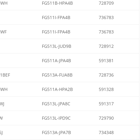
1WH
FG511B-HPA4B
728709
FG511I-FPA4B
736783
2WF
FG511I-FPA4B
736783
FG513L-JUD9B
728912
FG511A-JPA4B
591381
1BEF
FG513A-FUA8B
728736
6WH
FG511A-HPA2B
591328
WJ
FG513L-JPA8C
591317
W
FG513L-IPD9C
729790
SJ
FG513A-JPA7B
734348