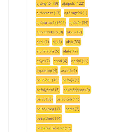
ajtónyitó
(49)
ajtópolc
(122)
ajtóretesz
(13)
ajtórögzítő
(1)
ajtótartozék
(205)
ajtózár
(34)
ajtó érzékelő
(9)
akku
(12)
akril
(1)
alj
(1)
alsó
(33)
aluminium
(5)
alátét
(7)
anya
(7)
anód
(4)
aprító
(11)
aquastop
(4)
aszaló
(1)
bal oldali
(15)
befogó
(1)
befolyócső
(5)
bekötődoboz
(9)
belső
(30)
belső cső
(11)
belső üveg
(17)
betét
(7)
beépíthető
(14)
beépítési készlet
(12)