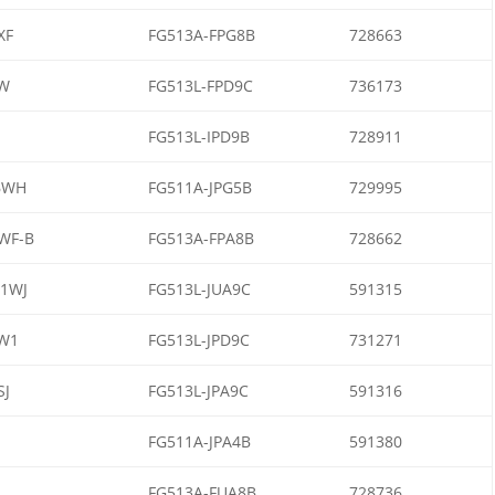
XF
FG513A-FPG8B
728663
W
FG513L-FPD9C
736173
FG513L-IPD9B
728911
6WH
FG511A-JPG5B
729995
WF-B
FG513A-FPA8B
728662
1WJ
FG513L-JUA9C
591315
W1
FG513L-JPD9C
731271
SJ
FG513L-JPA9C
591316
FG511A-JPA4B
591380
FG513A-FUA8B
728736