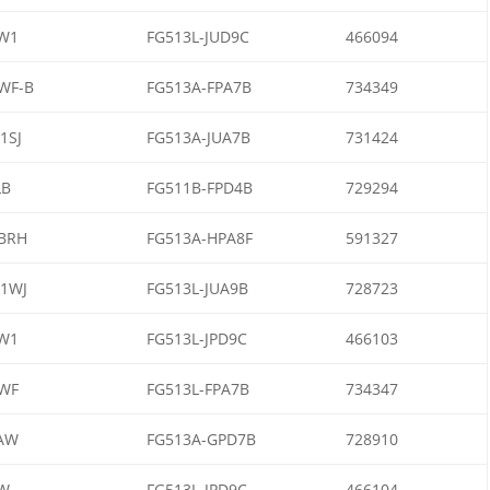
W1
FG513L-JUD9C
466094
WF-B
FG513A-FPA7B
734349
1SJ
FG513A-JUA7B
731424
LB
FG511B-FPD4B
729294
BRH
FG513A-HPA8F
591327
1WJ
FG513L-JUA9B
728723
W1
FG513L-JPD9C
466103
WF
FG513L-FPA7B
734347
AW
FG513A-GPD7B
728910
W
FG513L-JPD9C
466104