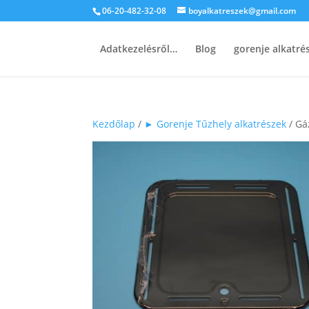
06-20-482-32-08
boyalkatreszek@gmail.com
Adatkezelésről…
Blog
gorenje alkatr
Kezdőlap
/
► Gorenje Tűzhely alkatrészek
/ Gá