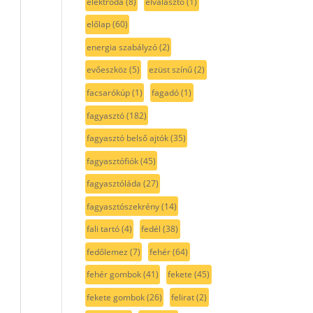
elektróda
(8)
elválasztó
(1)
előlap
(60)
energia szabályzó
(2)
evőeszköz
(5)
ezüst színű
(2)
facsarókúp
(1)
fagadó
(1)
fagyasztó
(182)
fagyasztó belső ajtók
(35)
fagyasztófiók
(45)
fagyasztóláda
(27)
fagyasztószekrény
(14)
fali tartó
(4)
fedél
(38)
fedőlemez
(7)
fehér
(64)
fehér gombok
(41)
fekete
(45)
fekete gombok
(26)
felirat
(2)