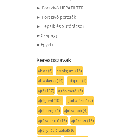
► Porszívó HEPAFILTER
► Porszívó porzsák
► Tepsik és Sütőrácsok
►Csapágy
►Egyéb
Keresőszavak
ablak
(6)
ablakgumi
(18)
ablakkeret
(16)
adapter
(1)
ajtó
(137)
ajtóbimetál
(6)
ajtógumi
(102)
ajtóhatároló
(2)
ajtóhorog
(4)
ajtókampó
(4)
ajtókapcsoló
(18)
ajtókeret
(18)
ajtónyitás érzékelő
(6)