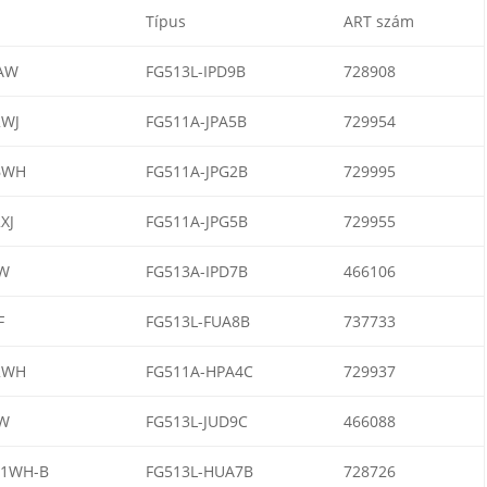
l
Típus
ART szám
AW
FG513L-IPD9B
728908
2WJ
FG511A-JPA5B
729954
6WH
FG511A-JPG2B
729995
XJ
FG511A-JPG5B
729955
W
FG513A-IPD7B
466106
F
FG513L-FUA8B
737733
2WH
FG511A-HPA4C
729937
W
FG513L-JUD9C
466088
1WH-B
FG513L-HUA7B
728726