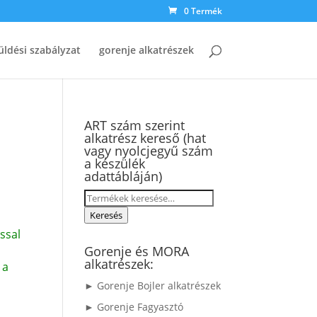
0 Termék
üldési szabályzat
gorenje alkatrészek
ART szám szerint
alkatrész kereső (hat
vagy nyolcjegyű szám
a készülék
adattábláján)
Keresés
a
Keresés
következőre:
ssal
Gorenje és MORA
alkatrészek:
 a
► Gorenje Bojler alkatrészek
► Gorenje Fagyasztó