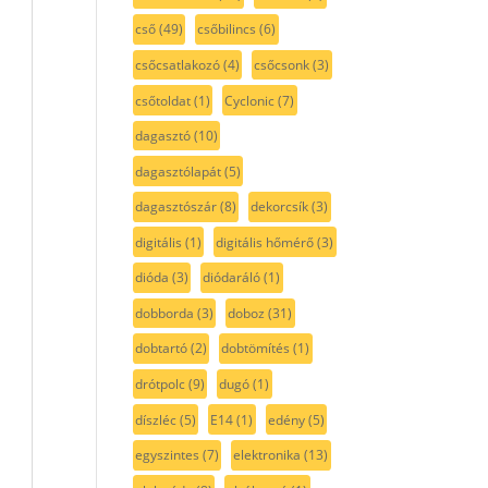
cső
(49)
csőbilincs
(6)
csőcsatlakozó
(4)
csőcsonk
(3)
csőtoldat
(1)
Cyclonic
(7)
dagasztó
(10)
dagasztólapát
(5)
dagasztószár
(8)
dekorcsík
(3)
digitális
(1)
digitális hőmérő
(3)
dióda
(3)
diódaráló
(1)
dobborda
(3)
doboz
(31)
dobtartó
(2)
dobtömítés
(1)
drótpolc
(9)
dugó
(1)
díszléc
(5)
E14
(1)
edény
(5)
egyszintes
(7)
elektronika
(13)