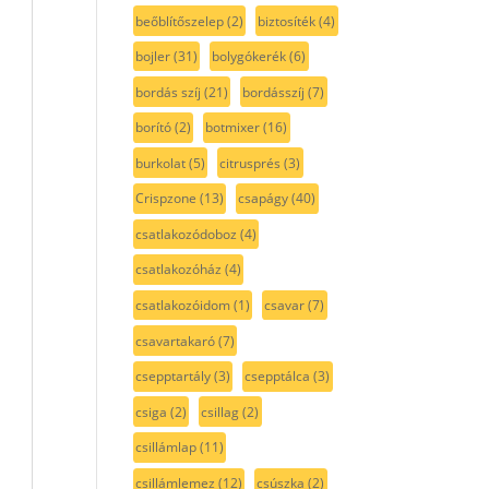
beőblítőszelep
(2)
biztosíték
(4)
bojler
(31)
bolygókerék
(6)
bordás szíj
(21)
bordásszíj
(7)
borító
(2)
botmixer
(16)
burkolat
(5)
citrusprés
(3)
Crispzone
(13)
csapágy
(40)
csatlakozódoboz
(4)
csatlakozóház
(4)
csatlakozóidom
(1)
csavar
(7)
csavartakaró
(7)
csepptartály
(3)
csepptálca
(3)
csiga
(2)
csillag
(2)
csillámlap
(11)
csillámlemez
(12)
csúszka
(2)