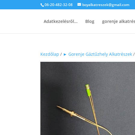
06-20-482-32-08
boyalkatreszek@gmail.com
Adatkezelésről…
Blog
gorenje alkatr
Kezdőlap
/
► Gorenje Gáztűzhely Alkatrészek
/