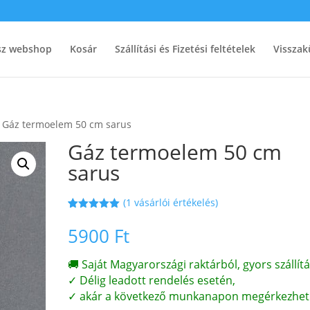
ész webshop
Kosár
Szállítási és Fizetési feltételek
Visszak
 Gáz termoelem 50 cm sarus
Gáz termoelem 50 cm
sarus
(
1
vásárlói értékelés)
Értékelés
1
5.00
az 5-
5900
Ft
ből,
értékelés
alapján
🚚 Saját Magyarországi raktárból, gyors szállítá
✓ Délig leadott rendelés esetén,
✓ akár a következő munkanapon megérkezhet