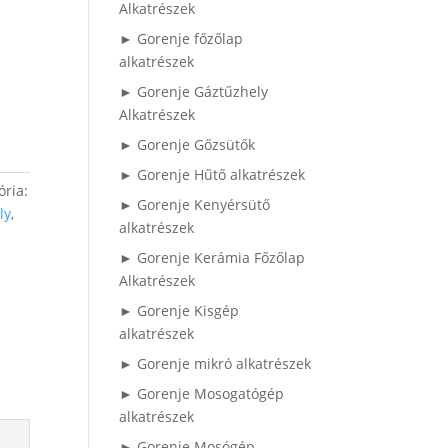
Alkatrészek
► Gorenje főzőlap
alkatrészek
► Gorenje Gáztűzhely
Alkatrészek
► Gorenje Gőzsütők
► Gorenje Hűtő alkatrészek
ória:
► Gorenje Kenyérsütő
ly
,
alkatrészek
► Gorenje Kerámia Főzőlap
Alkatrészek
► Gorenje Kisgép
alkatrészek
► Gorenje mikró alkatrészek
► Gorenje Mosogatógép
alkatrészek
► Gorenje Mosógép