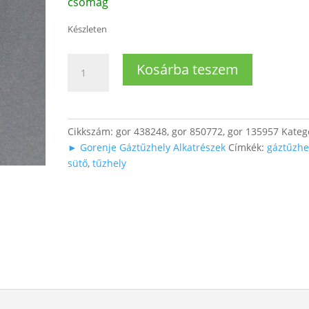
csomag
Készleten
Gáz
Kosárba teszem
termoelem
50
cm
sarus
Cikkszám:
gor 438248, gor 850772, gor 135957
Kateg
mennyiség
► Gorenje Gáztűzhely Alkatrészek
Címkék:
gáztűzhe
sütő
,
tűzhely