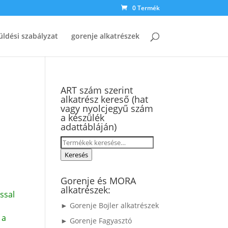
0 Termék
üldési szabályzat
gorenje alkatrészek
ART szám szerint
alkatrész kereső (hat
vagy nyolcjegyű szám
a készülék
adattábláján)
Keresés
a
Keresés
következőre:
Gorenje és MORA
alkatrészek:
ssal
► Gorenje Bojler alkatrészek
 a
► Gorenje Fagyasztó