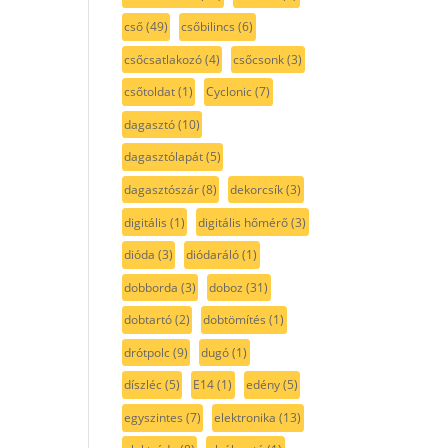
cső
(49)
csőbilincs
(6)
csőcsatlakozó
(4)
csőcsonk
(3)
csőtoldat
(1)
Cyclonic
(7)
dagasztó
(10)
dagasztólapát
(5)
dagasztószár
(8)
dekorcsík
(3)
digitális
(1)
digitális hőmérő
(3)
dióda
(3)
diódaráló
(1)
dobborda
(3)
doboz
(31)
dobtartó
(2)
dobtömítés
(1)
drótpolc
(9)
dugó
(1)
díszléc
(5)
E14
(1)
edény
(5)
egyszintes
(7)
elektronika
(13)