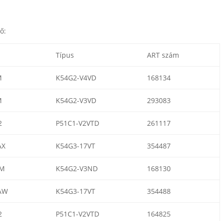
ő:
Típus
ART szám
M
K54G2-V4VD
168134
M
K54G2-V3VD
293083
2
P51C1-V2VTD
261117
AX
K54G3-17VT
354487
EM
K54G2-V3ND
168130
AW
K54G3-17VT
354488
2
P51C1-V2VTD
164825