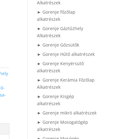
Alkatrészek
► Gorenje főzőlap
alkatrészek
► Gorenje Gáztűzhely
Alkatrészek
► Gorenje Gőzsütők
► Gorenje Hűtő alkatrészek
► Gorenje Kenyérsütő
alkatrészek
hely
► Gorenje Kerámia Főzőlap
Alkatrészek
tó-
sa-
► Gorenje Kisgép
alkatrészek
► Gorenje mikró alkatrészek
► Gorenje Mosogatógép
alkatrészek
► Gorenje Mosógép