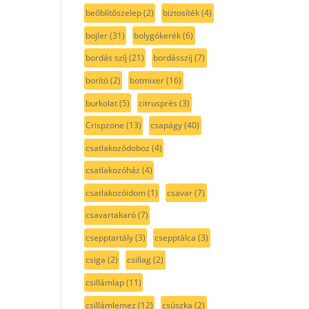
beőblítőszelep
(2)
biztosíték
(4)
bojler
(31)
bolygókerék
(6)
bordás szíj
(21)
bordásszíj
(7)
borító
(2)
botmixer
(16)
burkolat
(5)
citrusprés
(3)
Crispzone
(13)
csapágy
(40)
csatlakozódoboz
(4)
csatlakozóház
(4)
csatlakozóidom
(1)
csavar
(7)
csavartakaró
(7)
csepptartály
(3)
csepptálca
(3)
csiga
(2)
csillag
(2)
csillámlap
(11)
csillámlemez
(12)
csúszka
(2)