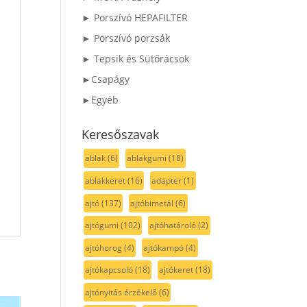
► Porszívó HEPAFILTER
► Porszívó porzsák
► Tepsik és Sütőrácsok
►Csapágy
►Egyéb
Keresőszavak
ablak
(6)
ablakgumi
(18)
ablakkeret
(16)
adapter
(1)
ajtó
(137)
ajtóbimetál
(6)
ajtógumi
(102)
ajtóhatároló
(2)
ajtóhorog
(4)
ajtókampó
(4)
ajtókapcsoló
(18)
ajtókeret
(18)
ajtónyitás érzékelő
(6)