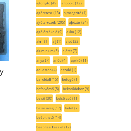
ajtónyitó
(49)
ajtópolc
(122)
ajtóretesz
(13)
ajtórögzítő
(1)
ajtótartozék
(205)
ajtózár
(34)
ajtó érzékelő
(9)
akku
(12)
akril
(1)
alj
(1)
alsó
(33)
aluminium
(5)
alátét
(7)
anya
(7)
anód
(4)
aprító
(11)
y
aquastop
(4)
aszaló
(1)
bal oldali
(15)
befogó
(1)
befolyócső
(5)
bekötődoboz
(9)
belső
(30)
belső cső
(11)
belső üveg
(17)
betét
(7)
beépíthető
(14)
beépítési készlet
(12)