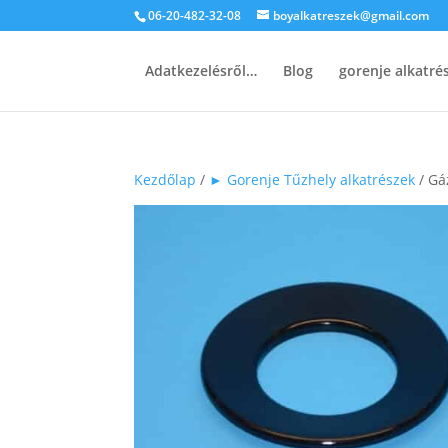
06-20-482-32-08
boyalkatreszek@gmail.com
Adatkezelésről…
Blog
gorenje alkatr
Kezdőlap
/
► Gorenje Tűzhely alkatrészek
/ Gá