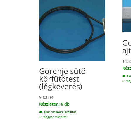
Go
aj
147
Kész
Gorenje sütő
körfűtőtest
🚚 Ak
✅ Mag
(légkeverés)
9800
Ft
Készleten: 6 db
🚚 Akár másnapi szállítás
✅ Magyar raktárról