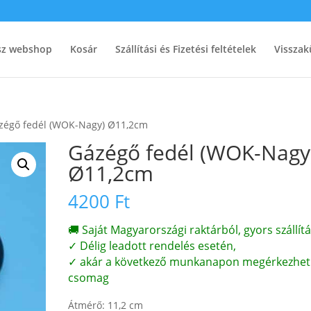
ész webshop
Kosár
Szállítási és Fizetési feltételek
Visszak
zégő fedél (WOK-Nagy) Ø11,2cm
Gázégő fedél (WOK-Nagy
Ø11,2cm
4200
Ft
🚚 Saját Magyarországi raktárból, gyors szállítá
✓ Délig leadott rendelés esetén,
✓ akár a következő munkanapon megérkezhet
csomag
Átmérő: 11,2 cm