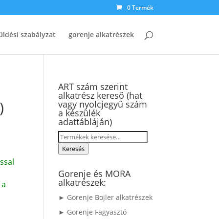
0 Termék
üldési szabályzat
gorenje alkatrészek
ART szám szerint
alkatrész kereső (hat
)
vagy nyolcjegyű szám
a készülék
adattábláján)
Keresés
a
Keresés
következőre:
ssal
Gorenje és MORA
alkatrészek:
 a
► Gorenje Bojler alkatrészek
► Gorenje Fagyasztó