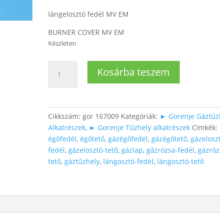
lángelosztó fedél MV EM
BURNER COVER MV EM
Készleten
Gázégő
Kosárba teszem
fedél
(WOK-
Nagy)
Ø11,2cm
Cikkszám:
gor 167009
Kategóriák:
► Gorenje Gáztűz
mennyiség
Alkatrészek
,
► Gorenje Tűzhely alkatrészek
Címkék:
égőfedél
,
égőtető
,
gázégőfedél
,
gázégőtető
,
gázelosz
fedél
,
gázelosztó-tető
,
gázlap
,
gázrózsa-fedél
,
gázróz
tető
,
gáztűzhely
,
lángosztó-fedél
,
lángosztó-tető