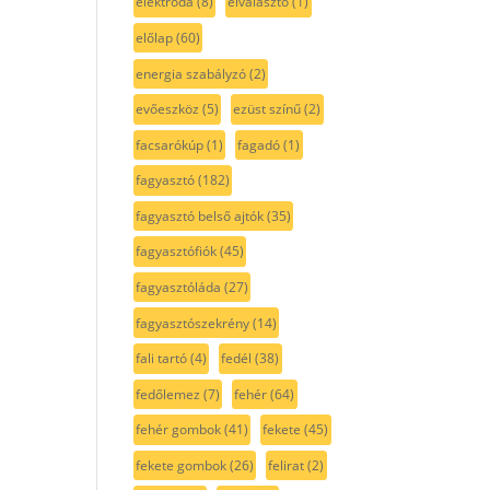
elektróda
(8)
elválasztó
(1)
előlap
(60)
energia szabályzó
(2)
evőeszköz
(5)
ezüst színű
(2)
facsarókúp
(1)
fagadó
(1)
fagyasztó
(182)
fagyasztó belső ajtók
(35)
fagyasztófiók
(45)
fagyasztóláda
(27)
fagyasztószekrény
(14)
fali tartó
(4)
fedél
(38)
fedőlemez
(7)
fehér
(64)
fehér gombok
(41)
fekete
(45)
fekete gombok
(26)
felirat
(2)