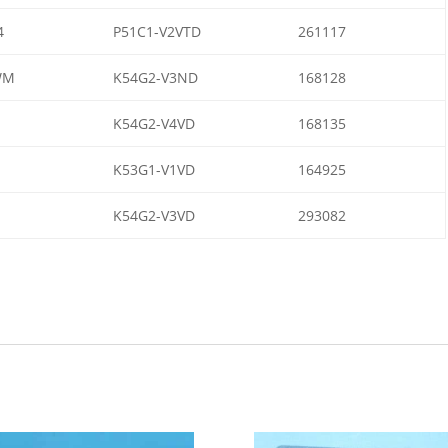
4
P51C1-V2VTD
261117
WM
K54G2-V3ND
168128
K54G2-V4VD
168135
K53G1-V1VD
164925
K54G2-V3VD
293082