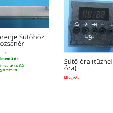
renje Sütőhöz
tózsanér
00
Ft
leten: 3 db
Sütő óra (tűzhel
óra)
ár másnapi szállítás
yar raktárról
Elfogyott