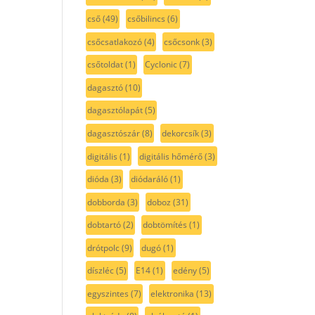
cső
(49)
csőbilincs
(6)
csőcsatlakozó
(4)
csőcsonk
(3)
csőtoldat
(1)
Cyclonic
(7)
dagasztó
(10)
dagasztólapát
(5)
dagasztószár
(8)
dekorcsík
(3)
digitális
(1)
digitális hőmérő
(3)
dióda
(3)
diódaráló
(1)
dobborda
(3)
doboz
(31)
dobtartó
(2)
dobtömítés
(1)
drótpolc
(9)
dugó
(1)
díszléc
(5)
E14
(1)
edény
(5)
egyszintes
(7)
elektronika
(13)