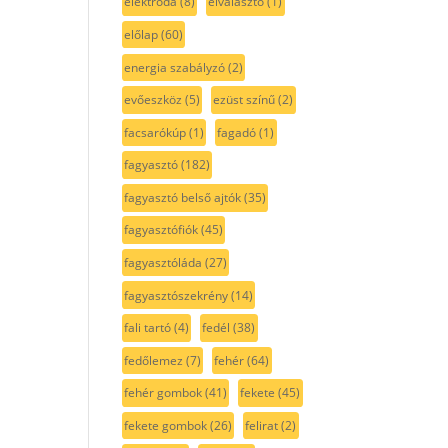
elektróda
(8)
elválasztó
(1)
előlap
(60)
energia szabályzó
(2)
evőeszköz
(5)
ezüst színű
(2)
facsarókúp
(1)
fagadó
(1)
fagyasztó
(182)
fagyasztó belső ajtók
(35)
fagyasztófiók
(45)
fagyasztóláda
(27)
fagyasztószekrény
(14)
fali tartó
(4)
fedél
(38)
fedőlemez
(7)
fehér
(64)
fehér gombok
(41)
fekete
(45)
fekete gombok
(26)
felirat
(2)