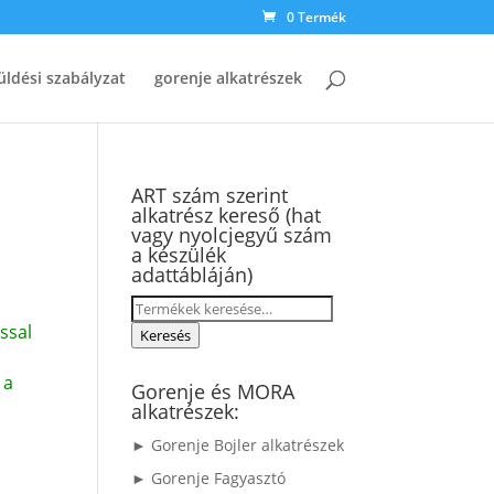
0 Termék
üldési szabályzat
gorenje alkatrészek
ART szám szerint
alkatrész kereső (hat
m
vagy nyolcjegyű szám
a készülék
adattábláján)
Keresés
ssal
a
Keresés
következőre:
 a
Gorenje és MORA
alkatrészek:
► Gorenje Bojler alkatrészek
► Gorenje Fagyasztó