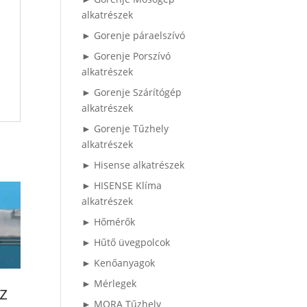
alkatrészek
► Gorenje páraelszívó
► Gorenje Porszívó
alkatrészek
► Gorenje Szárítógép
alkatrészek
► Gorenje Tűzhely
alkatrészek
► Hisense alkatrészek
► HISENSE Klíma
alkatrészek
► Hőmérők
► Hűtő üvegpolcok
► Kenőanyagok
► Mérlegek
z
► MORA Tűzhely