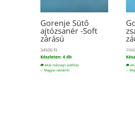
Gorenje Sütő
Go
ajtózsanér -Soft
zs
zárású
zá
34500
Ft
790
Készleten: 4 db
Kész
🚚 Akár másnapi szállítás
🚚 Ak
✅ Magyar raktárról
✅ Mag