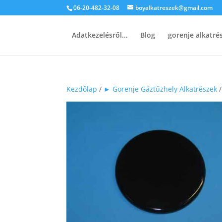
06-20-482-32-08
boyalkatreszek@gmail.com
Adatkezelésről…
Blog
gorenje alkatr
Kezdőlap
/
► Gorenje Gáztűzhely Alkatrészek
/