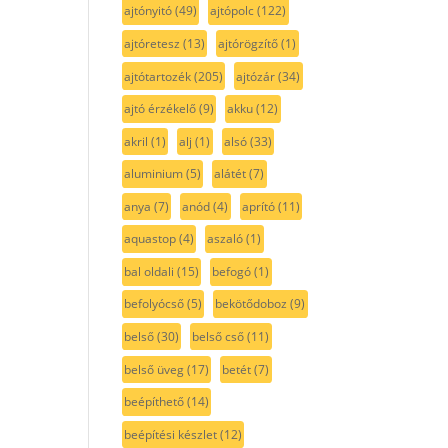
ajtónyitó
(49)
ajtópolc
(122)
ajtóretesz
(13)
ajtórögzítő
(1)
ajtótartozék
(205)
ajtózár
(34)
ajtó érzékelő
(9)
akku
(12)
akril
(1)
alj
(1)
alsó
(33)
aluminium
(5)
alátét
(7)
anya
(7)
anód
(4)
aprító
(11)
aquastop
(4)
aszaló
(1)
bal oldali
(15)
befogó
(1)
befolyócső
(5)
bekötődoboz
(9)
belső
(30)
belső cső
(11)
belső üveg
(17)
betét
(7)
beépíthető
(14)
beépítési készlet
(12)