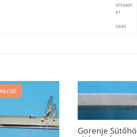
XFS640F-
A1
G64X
Akció!
Gorenje Sütőhö