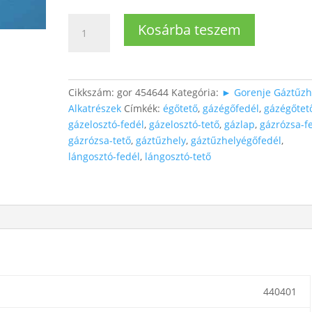
Gázégőtető,
Kosárba teszem
kicsi
Ø5,5cm
mennyiség
Cikkszám:
gor 454644
Kategória:
► Gorenje Gáztűzh
Alkatrészek
Címkék:
égőtető
,
gázégőfedél
,
gázégőtet
gázelosztó-fedél
,
gázelosztó-tető
,
gázlap
,
gázrózsa-f
gázrózsa-tető
,
gáztűzhely
,
gáztűzhelyégőfedél
,
lángosztó-fedél
,
lángosztó-tető
440401