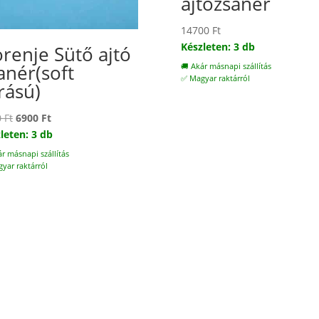
ajtózsanér
14700
Ft
Készleten: 3 db
renje Sütő ajtó
anér(soft
🚚 Akár másnapi szállítás
✅ Magyar raktárról
rású)
Original
Current
0
Ft
6900
Ft
price
price
leten: 3 db
was:
is:
ár másnapi szállítás
7900 Ft.
6900 Ft.
yar raktárról