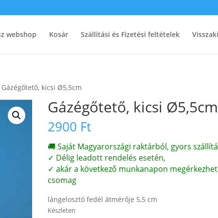
ész webshop
Kosár
Szállítási és Fizetési feltételek
Visszak
 Gázégőtető, kicsi Ø5,5cm
Gázégőtető, kicsi Ø5,5c
2900
Ft
🚚 Saját Magyarországi raktárból, gyors szállítá
✓ Délig leadott rendelés esetén,
✓ akár a következő munkanapon megérkezhet
csomag
lángelosztó fedél átmérője 5,5 cm
Készleten