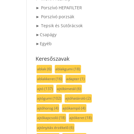
► Porszívó HEPAFILTER
► Porszívó porzsák
► Tepsik és Sütőrácsok
►Csapágy
►Egyéb
Keresőszavak
ablak
(6)
ablakgumi
(18)
ablakkeret
(16)
adapter
(1)
ajtó
(137)
ajtóbimetál
(6)
ajtógumi
(102)
ajtóhatároló
(2)
ajtóhorog
(4)
ajtókampó
(4)
ajtókapcsoló
(18)
ajtókeret
(18)
ajtónyitás érzékelő
(6)