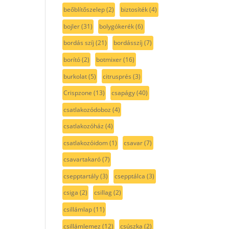
beőblítőszelep
(2)
biztosíték
(4)
bojler
(31)
bolygókerék
(6)
bordás szíj
(21)
bordásszíj
(7)
borító
(2)
botmixer
(16)
burkolat
(5)
citrusprés
(3)
Crispzone
(13)
csapágy
(40)
csatlakozódoboz
(4)
csatlakozóház
(4)
csatlakozóidom
(1)
csavar
(7)
csavartakaró
(7)
csepptartály
(3)
csepptálca
(3)
csiga
(2)
csillag
(2)
csillámlap
(11)
csillámlemez
(12)
csúszka
(2)