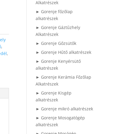
Alkatrészek
► Gorenje főzőlap
alkatrészek
► Gorenje Gáztűzhely
Alkatrészek
ely
► Gorenje Gőzsütők
ő
,
► Gorenje Hűtő alkatrészek
edél
,
► Gorenje Kenyérsütő
alkatrészek
► Gorenje Kerámia Főzőlap
Alkatrészek
► Gorenje Kisgép
alkatrészek
► Gorenje mikró alkatrészek
► Gorenje Mosogatógép
alkatrészek
► Gorenje Mosógép