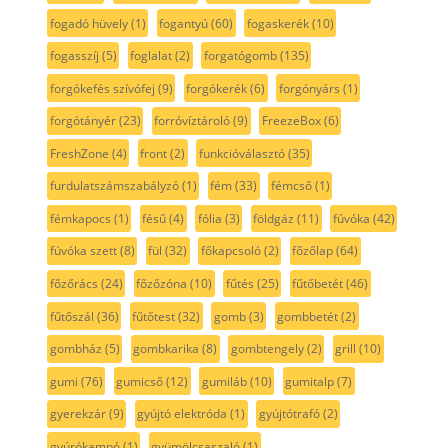
fogadó hüvely
(1)
fogantyú
(60)
fogaskerék
(10)
fogasszíj
(5)
foglalat
(2)
forgatógomb
(135)
forgókefés szívófej
(9)
forgókerék
(6)
forgónyárs
(1)
forgótányér
(23)
forróvíztároló
(9)
FreezeBox
(6)
FreshZone
(4)
front
(2)
funkcióválasztó
(35)
furdulatszámszabályzó
(1)
fém
(33)
fémcső
(1)
fémkapocs
(1)
fésű
(4)
fólia
(3)
földgáz
(11)
fúvóka
(42)
fúvóka szett
(8)
fül
(32)
főkapcsoló
(2)
főzőlap
(64)
főzőrács
(24)
főzőzóna
(10)
fűtés
(25)
fűtőbetét
(46)
fűtőszál
(36)
fűtőtest
(32)
gomb
(3)
gombbetét
(2)
gombház
(5)
gombkarika
(8)
gombtengely
(2)
grill
(10)
gumi
(76)
gumicső
(12)
gumiláb
(10)
gumitalp
(7)
gyerekzár
(9)
gyújtó elektróda
(1)
gyújtótrafó
(2)
gyúrókampó
(1)
gyümölcsaszaló
(1)