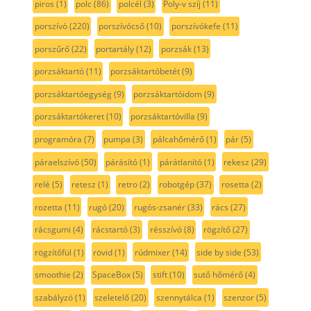
piros
(1)
polc
(86)
polcél
(3)
Poly-v szíj
(11)
porszívó
(220)
porszívócső
(10)
porszívókefe
(11)
porszűrő
(22)
portartály
(12)
porzsák
(13)
porzsáktartó
(11)
porzsáktartóbetét
(9)
porzsáktartóegység
(9)
porzsáktartóidom
(9)
porzsáktartókeret
(10)
porzsáktartóvilla
(9)
programóra
(7)
pumpa
(3)
pálcahőmérő
(1)
pár
(5)
páraelszívó
(50)
párásító
(1)
párátlanító
(1)
rekesz
(29)
relé
(5)
retesz
(1)
retro
(2)
robotgép
(37)
rosetta
(2)
rozetta
(11)
rugó
(20)
rugós-zsanér
(33)
rács
(27)
rácsgumi
(4)
rácstartó
(3)
résszívó
(8)
rögzítő
(27)
rögzítőfül
(1)
rövid
(1)
rúdmixer
(14)
side by side
(53)
smoothie
(2)
SpaceBox
(5)
stift
(10)
sutő hőmérő
(4)
szabályzó
(1)
szeletelő
(20)
szennytálca
(1)
szenzor
(5)