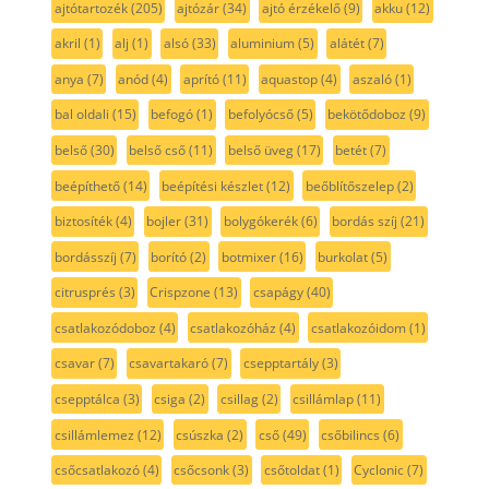
ajtótartozék
(205)
ajtózár
(34)
ajtó érzékelő
(9)
akku
(12)
akril
(1)
alj
(1)
alsó
(33)
aluminium
(5)
alátét
(7)
anya
(7)
anód
(4)
aprító
(11)
aquastop
(4)
aszaló
(1)
bal oldali
(15)
befogó
(1)
befolyócső
(5)
bekötődoboz
(9)
belső
(30)
belső cső
(11)
belső üveg
(17)
betét
(7)
beépíthető
(14)
beépítési készlet
(12)
beőblítőszelep
(2)
biztosíték
(4)
bojler
(31)
bolygókerék
(6)
bordás szíj
(21)
bordásszíj
(7)
borító
(2)
botmixer
(16)
burkolat
(5)
citrusprés
(3)
Crispzone
(13)
csapágy
(40)
csatlakozódoboz
(4)
csatlakozóház
(4)
csatlakozóidom
(1)
csavar
(7)
csavartakaró
(7)
csepptartály
(3)
csepptálca
(3)
csiga
(2)
csillag
(2)
csillámlap
(11)
csillámlemez
(12)
csúszka
(2)
cső
(49)
csőbilincs
(6)
csőcsatlakozó
(4)
csőcsonk
(3)
csőtoldat
(1)
Cyclonic
(7)