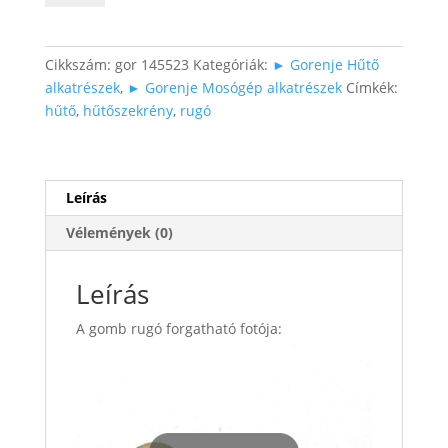
rugó
mennyiség
Cikkszám:
gor 145523
Kategóriák:
► Gorenje Hűtő
alkatrészek
,
► Gorenje Mosógép alkatrészek
Címkék:
hűtő
,
hűtőszekrény
,
rugó
Leírás
Vélemények (0)
Leírás
A gomb rugó forgatható fotója: