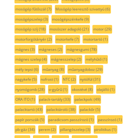
mosógép fűtőszál
(7)
Mosógép leeresztő szivattyú
(6)
mosógépszelep
(3)
mosógépszénkefe
(9)
mosógép szíj
(18)
mosószer adagoló
(21)
motor
(29)
motorforgótányér
(2)
motorkefe
(7)
motortartó
(1)
mágnes
(3)
mágneses
(2)
mágnesgumi
(78)
mágnes szelep
(4)
mágnesszelep
(2)
mélyhűtő
(1)
mély tepsi
(6)
műanyag
(8)
műanyagdoboz
(29)
nagykefe
(5)
nofrost
(1)
NTC
(2)
nyitófül
(31)
nyomógomb
(28)
o-gyűrű
(1)
okostévé
(8)
olajálló
(1)
ORA ITO
(1)
palack-tartály
(33)
palackpolc
(49)
palacktartó
(43)
palacktároló
(38)
palackőr
(5)
papír porszák
(5)
paradicsom passzírozó
(1)
passzírozó
(1)
pb-gáz
(34)
perem
(2)
pillangószelep
(3)
pirolitikus
(1)