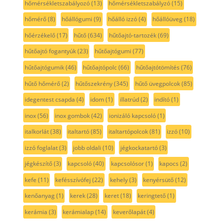
hőmérsékletszabályozó
(13)
hőmérsékletszabályzó
(15)
hőmérő
(8)
hőállógumi
(9)
hőálló izzó
(4)
hőállóüveg
(18)
hőérzékelő
(17)
hűtő
(634)
hűtőajtó-tartozék
(69)
hűtőajtó fogantyúk
(23)
hűtőajtógumi
(77)
hűtőajtógumik
(46)
hűtőajtópolc
(66)
hűtőajtótömítés
(76)
hűtő hőmérő
(2)
hűtőszekrény
(345)
hűtő üvegpolcok
(85)
idegentest csapda
(4)
idom
(1)
illatrúd
(2)
indító
(1)
inox
(56)
inox gombok
(42)
ionizáló kapcsoló
(1)
italkorlát
(38)
italtartó
(85)
italtartópolcok
(81)
izzó
(10)
izzó foglalat
(3)
jobb oldali
(10)
jégkockatartó
(3)
jégkészítő
(3)
kapcsoló
(40)
kapcsolósor
(1)
kapocs
(2)
kefe
(11)
kefésszívófej
(22)
kehely
(3)
kenyérsütő
(12)
kenőanyag
(1)
kerek
(28)
keret
(18)
keringtető
(1)
kerámia
(3)
kerámialap
(14)
keverőlapát
(4)