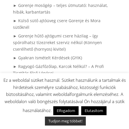
► Gorenje mosógép – teljes útmutató: használat,
hibák, karbantartás
► Külső sütő ajtóüveg csere Gorenje és Mora
sütőknél
► Gorenje hűtő ajtógumi csere házilag – így
spórolhatsz tízezreket szerviz nélkül (Könnyen
cserélhető (hornyos) kivitel)
► Gyakran Ismételt Kérdések (GYIK)
► Ragyogó Gázfőzőlap, Karcok Nélkül? – A Profi
Tisztítás Első Lépései
Ez a weboldal sütiket használ. Sütiket használunk a tartalmak és
► HISENSE / GORENJE klíma robbantott ábrák
hirdetések személyre szabásához, közösségi funkciók
► Gorenje bojler robbantott ábrák, és használati
biztosításához, valamint weboldalforgalmunk elemzéséhez. A
utasítások
weboldalon való böngészés folytatásával Ön hozzájárul a sütik
► Miért károsodnak a ruhák mosás közben? – Mosási
használatához.
Elfogadom
Elutasítom
hibák és megoldásaik
► Mosási Katasztrófák: Így Mentsd meg a Ruháidat!
Tudjon meg többet!