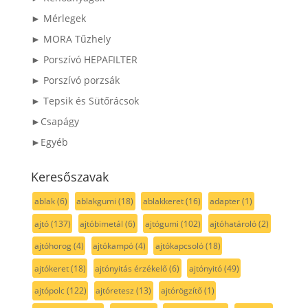
► Mérlegek
► MORA Tűzhely
► Porszívó HEPAFILTER
► Porszívó porzsák
► Tepsik és Sütőrácsok
►Csapágy
►Egyéb
Keresőszavak
ablak
(6)
ablakgumi
(18)
ablakkeret
(16)
adapter
(1)
ajtó
(137)
ajtóbimetál
(6)
ajtógumi
(102)
ajtóhatároló
(2)
ajtóhorog
(4)
ajtókampó
(4)
ajtókapcsoló
(18)
ajtókeret
(18)
ajtónyitás érzékelő
(6)
ajtónyitó
(49)
ajtópolc
(122)
ajtóretesz
(13)
ajtórögzítő
(1)