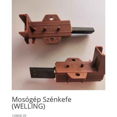
Mosógép Szénkefe
(WELLING)
10800
Ft