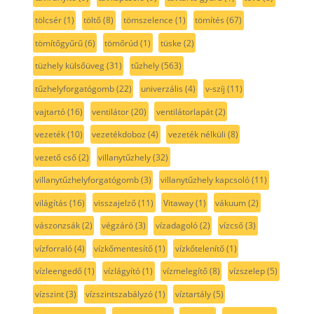
tölcsér
(1)
töltő
(8)
tömszelence
(1)
tömítés
(67)
tömítőgyűrű
(6)
tömőrúd
(1)
tüske
(2)
tüzhely külsőüveg
(31)
tűzhely
(563)
tűzhelyforgatógomb
(22)
univerzális
(4)
v-szíj
(11)
vajtartó
(16)
ventilátor
(20)
ventilátorlapát
(2)
vezeték
(10)
vezetékdoboz
(4)
vezeték nélküli
(8)
vezető cső
(2)
villanytűzhely
(32)
villanytűzhelyforgatógomb
(3)
villanytűzhely kapcsoló
(11)
világítás
(16)
visszajelző
(11)
Vitaway
(1)
vákuum
(2)
vászonzsák
(2)
végzáró
(3)
vízadagoló
(2)
vízcső
(3)
vízforraló
(4)
vízkőmentesítő
(1)
vízkőtelenítő
(1)
vízleengedő
(1)
vízlágyító
(1)
vízmelegítő
(8)
vízszelep
(5)
vízszint
(3)
vízszintszabályzó
(1)
víztartály
(5)