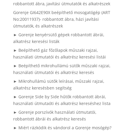
robbantott ábra, javítási útmutatók és alkatrészek
Gorenje GI642E90X beépíthető mosogatógép (ART
No:20011937)- robbantott ábra, házi javítási
útmutatók, és alkatrészek
► Gorenje kenyérsütő gépek robbantott ábrái,
alkatrész keresési listák
► Beépíthető gáz főzőlapok műszaki rajzai,
használati útmutatói és alkatrész keresési listái
► Beépíthető mikrohullámú sütők műszaki rajzai,
használati útmutatói és alkatrész keresés
► Mikrohullámú sütők leírásai, műszaki rajzai,
alkatrész keresésben segítség
► Gorenje Side by Side hűtők robbantott ábrái,
használati útmutaóti és alkatrész kereséshez lista
► Gorenje porszívók használati útmutatói,
robbantott ábrái és alkatrész keresés
► Miért rázkódik és vándorol a Gorenje mosógép?