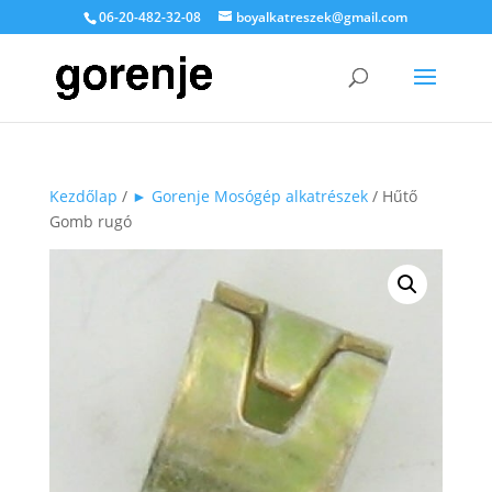
06-20-482-32-08
boyalkatreszek@gmail.com
Kezdőlap
/
► Gorenje Mosógép alkatrészek
/ Hűtő
Gomb rugó