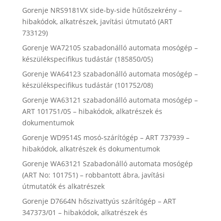
Gorenje NRS9181VX side-by-side hűtőszekrény –
hibakódok, alkatrészek, javítási útmutató (ART
733129)
Gorenje WA72105 szabadonálló automata mosógép –
készülékspecifikus tudástár (185850/05)
Gorenje WA64123 szabadonálló automata mosógép –
készülékspecifikus tudástár (101752/08)
Gorenje WA63121 szabadonálló automata mosógép –
ART 101751/05 – hibakódok, alkatrészek és
dokumentumok
Gorenje WD9514S mosó-szárítógép – ART 737939 –
hibakódok, alkatrészek és dokumentumok
Gorenje WA63121 Szabadonálló automata mosógép
(ART No: 101751) – robbantott ábra, javítási
útmutatók és alkatrészek
Gorenje D7664N hőszivattyús szárítógép – ART
347373/01 – hibakódok, alkatrészek és