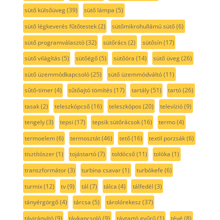
sütő külsőüveg
(39)
sütő lámpa
(5)
sütő légkeverés fűtőtestek
(2)
sütőmikrohullámú sütő
(6)
sütő programválasztó
(32)
sütőrács
(2)
sütősín
(17)
sütő világítás
(5)
sütőégő
(5)
sütőóra
(14)
sütő üveg
(26)
sütő üzemmódkapcsoló
(25)
sütő üzemmódváltó
(11)
sűtő-timer
(4)
sűtőajtó tömítés
(17)
tartály
(51)
tartó
(26)
tasak
(2)
teleszkópcső
(16)
teleszkópos
(20)
televízió
(9)
tengely
(3)
tepsi
(17)
tepsik sütőrácsok
(16)
termo
(4)
termoelem
(6)
termosztát
(46)
tető
(16)
textil porzsák
(6)
tisztítószer
(1)
tojástartó
(7)
toldócső
(11)
tolóka
(1)
transzformátor
(3)
turbina csavar
(1)
turbókefe
(6)
turmix
(12)
tv
(9)
tál
(7)
tálca
(4)
tálfedél
(3)
tányérgörgő
(4)
tárcsa
(5)
tárolórekesz
(37)
távirányító
(9)
távkapcsoló
(9)
távtartó gyűrű
(1)
tévé
(8)