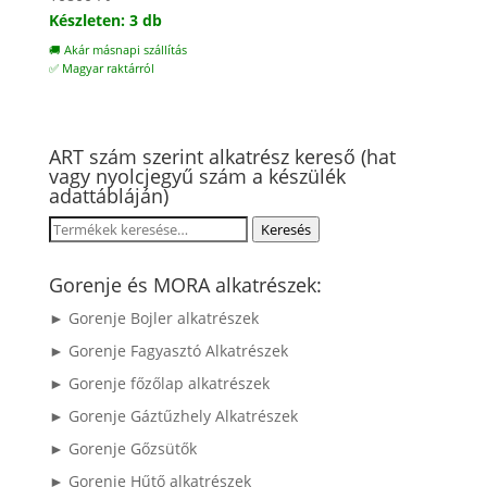
Készleten: 3 db
🚚 Akár másnapi szállítás
✅ Magyar raktárról
ART szám szerint alkatrész kereső (hat
vagy nyolcjegyű szám a készülék
adattábláján)
Keresés
Keresés
a
következőre:
Gorenje és MORA alkatrészek:
► Gorenje Bojler alkatrészek
► Gorenje Fagyasztó Alkatrészek
► Gorenje főzőlap alkatrészek
► Gorenje Gáztűzhely Alkatrészek
► Gorenje Gőzsütők
► Gorenje Hűtő alkatrészek