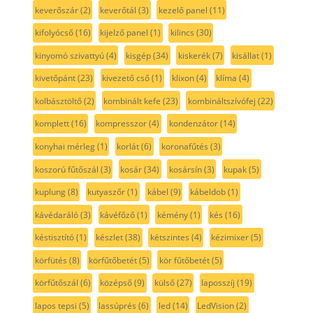
keverőszár
(2)
keverőtál
(3)
kezelő panel
(11)
kifolyócső
(16)
kijelző panel
(1)
kilincs
(30)
kinyomó szivattyú
(4)
kisgép
(34)
kiskerék
(7)
kisállat
(1)
kivetőpánt
(23)
kivezető cső
(1)
klixon
(4)
klíma
(4)
kolbásztöltő
(2)
kombinált kefe
(23)
kombináltszívófej
(22)
komplett
(16)
kompresszor
(4)
kondenzátor
(14)
konyhai mérleg
(1)
korlát
(6)
koronafűtés
(3)
koszorú fűtőszál
(3)
kosár
(34)
kosársín
(3)
kupak
(5)
kuplung
(8)
kutyaszőr
(1)
kábel
(9)
kábeldob
(1)
kávédaráló
(3)
kávéfőző
(1)
kémény
(1)
kés
(16)
késtisztító
(1)
készlet
(38)
kétszintes
(4)
kézimixer
(5)
körfütés
(8)
körfűtőbetét
(5)
kör fűtőbetét
(5)
körfűtőszál
(6)
középső
(9)
külső
(27)
laposszíj
(19)
lapos tepsi
(5)
lassúprés
(6)
led
(14)
LedVision
(2)