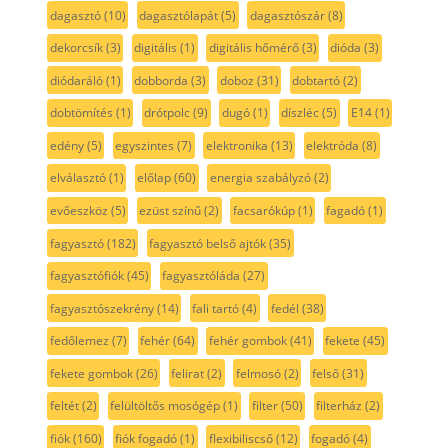
dagasztó
(10)
dagasztólapát
(5)
dagasztószár
(8)
dekorcsík
(3)
digitális
(1)
digitális hőmérő
(3)
dióda
(3)
diódaráló
(1)
dobborda
(3)
doboz
(31)
dobtartó
(2)
dobtömítés
(1)
drótpolc
(9)
dugó
(1)
díszléc
(5)
E14
(1)
edény
(5)
egyszintes
(7)
elektronika
(13)
elektróda
(8)
elválasztó
(1)
előlap
(60)
energia szabályzó
(2)
evőeszköz
(5)
ezüst színű
(2)
facsarókúp
(1)
fagadó
(1)
fagyasztó
(182)
fagyasztó belső ajtók
(35)
fagyasztófiók
(45)
fagyasztóláda
(27)
fagyasztószekrény
(14)
fali tartó
(4)
fedél
(38)
fedőlemez
(7)
fehér
(64)
fehér gombok
(41)
fekete
(45)
fekete gombok
(26)
felirat
(2)
felmosó
(2)
felső
(31)
feltét
(2)
felültöltős mosógép
(1)
filter
(50)
filterház
(2)
fiók
(160)
fiók fogadó
(1)
flexibiliscső
(12)
fogadó
(4)