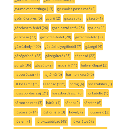
gyümölcscentrifuga
(13)
gyümölcs passzírozó
(2)
gyümölcsprés
(5)
gyűrű
(2)
gázcsap
(3)
gázcső
(1)
gázelosztó-fedél
(26)
gázelosztó-tető
(25)
gázlap
(23)
gázrózsa
(23)
gázrózsa-fedél
(28)
gázrózsa-tető
(27)
gáztűzhely
(499)
gáztűzhelyégőfedél
(7)
gázégő
(4)
gázégőfedél
(28)
gázégőtető
(25)
gégecső
(22)
görgő
(36)
gőzsütő
(2)
habverő
(11)
habverőlapát
(3)
habverőszár
(7)
hajtómű
(5)
harmonikacső
(5)
HEPA Filter
(39)
Hisense
(115)
horog
(6)
hosszabítás
(1)
hosszbordás szíj
(21)
hosszbordásszíj
(6)
hurkatöltő
(1)
három szintes
(3)
hátfal
(1)
hátlap
(2)
házrész
(6)
húsdaráló
(14)
húshőmérő
(3)
hüvely
(2)
hőcserélő
(2)
hőelem
(1)
hőfokszabályzó
(48)
hőkorlátozó
(3)