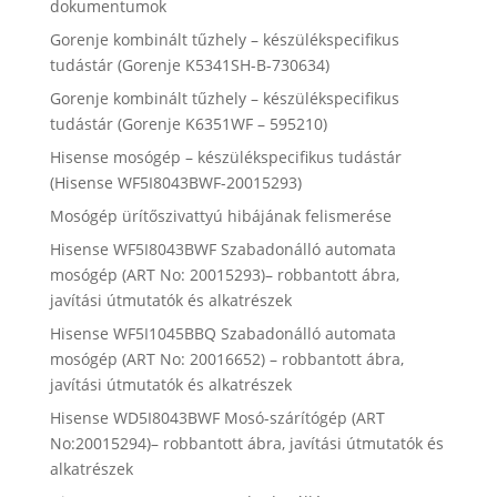
dokumentumok
Gorenje kombinált tűzhely – készülékspecifikus
tudástár (Gorenje K5341SH-B-730634)
Gorenje kombinált tűzhely – készülékspecifikus
tudástár (Gorenje K6351WF – 595210)
Hisense mosógép – készülékspecifikus tudástár
(Hisense WF5I8043BWF-20015293)
Mosógép ürítőszivattyú hibájának felismerése
Hisense WF5I8043BWF Szabadonálló automata
mosógép (ART No: 20015293)– robbantott ábra,
javítási útmutatók és alkatrészek
Hisense WF5I1045BBQ Szabadonálló automata
mosógép (ART No: 20016652) – robbantott ábra,
javítási útmutatók és alkatrészek
Hisense WD5I8043BWF Mosó-szárítógép (ART
No:20015294)– robbantott ábra, javítási útmutatók és
alkatrészek