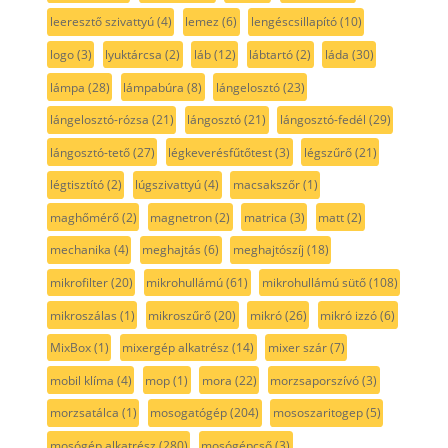
leeresztő szivattyú
(4)
lemez
(6)
lengéscsillapító
(10)
logo
(3)
lyuktárcsa
(2)
láb
(12)
lábtartó
(2)
láda
(30)
lámpa
(28)
lámpabúra
(8)
lángelosztó
(23)
lángelosztó-rózsa
(21)
lángosztó
(21)
lángosztó-fedél
(29)
lángosztó-tető
(27)
légkeverésfűtőtest
(3)
légszűrő
(21)
légtisztító
(2)
lúgszivattyú
(4)
macsakszőr
(1)
maghőmérő
(2)
magnetron
(2)
matrica
(3)
matt
(2)
mechanika
(4)
meghajtás
(6)
meghajtószíj
(18)
mikrofilter
(20)
mikrohullámú
(61)
mikrohullámú sütő
(108)
mikroszálas
(1)
mikroszűrő
(20)
mikró
(26)
mikró izzó
(6)
MixBox
(1)
mixergép alkatrész
(14)
mixer szár
(7)
mobil klíma
(4)
mop
(1)
mora
(22)
morzsaporszívó
(3)
morzsatálca
(1)
mosogatógép
(204)
mososzaritogep
(5)
mosógép alkatrész
(280)
mosógépcső
(3)