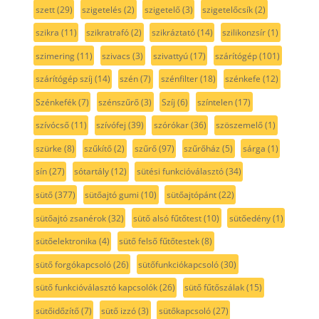
szett
(29)
szigetelés
(2)
szigetelő
(3)
szigetelőcsík
(2)
szikra
(11)
szikratrafó
(2)
szikráztató
(14)
szilikonzsír
(1)
szimering
(11)
szivacs
(3)
szivattyú
(17)
szárítógép
(101)
szárítógép szíj
(14)
szén
(7)
szénfilter
(18)
szénkefe
(12)
Szénkefék
(7)
szénszűrő
(3)
Szíj
(6)
színtelen
(17)
szívócső
(11)
szívófej
(39)
szórókar
(36)
szöszemelő
(1)
szürke
(8)
szűkítő
(2)
szűrő
(97)
szűrőház
(5)
sárga
(1)
sín
(27)
sótartály
(12)
sütési funkcióválasztó
(34)
sütő
(377)
sütőajtó gumi
(10)
sütőajtópánt
(22)
sütőajtó zsanérok
(32)
sütő alsó fűtőtest
(10)
sütőedény
(1)
sütőelektronika
(4)
sütő felső fűtőtestek
(8)
sütő forgókapcsoló
(26)
sütőfunkciókapcsoló
(30)
sütő funkcióválasztó kapcsolók
(26)
sütő fűtőszálak
(15)
sütőidőzítő
(7)
sütő izzó
(3)
sütőkapcsoló
(27)