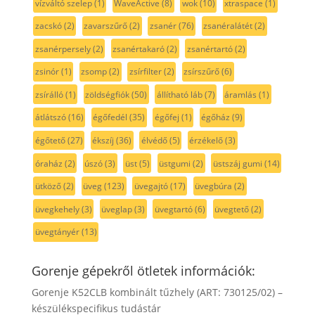
vízváltó szelep
(1)
WaveActive
(8)
wok
(10)
xtraspace
(1)
zacskó
(2)
zavarszűrő
(2)
zsanér
(76)
zsanéralátét
(2)
zsanérpersely
(2)
zsanértakaró
(2)
zsanértartó
(2)
zsinór
(1)
zsomp
(2)
zsírfilter
(2)
zsírszűrő
(6)
zsírálló
(1)
zöldségfiók
(50)
állítható láb
(7)
áramlás
(1)
átlátszó
(16)
égőfedél
(35)
égőfej
(1)
égőház
(9)
égőtető
(27)
ékszíj
(36)
élvédő
(5)
érzékelő
(3)
óraház
(2)
úszó
(3)
üst
(5)
üstgumi
(2)
üstszáj gumi
(14)
ütköző
(2)
üveg
(123)
üvegajtó
(17)
üvegbúra
(2)
üvegkehely
(3)
üveglap
(3)
üvegtartó
(6)
üvegtető
(2)
üvegtányér
(13)
Gorenje gépekről ötletek információk:
Gorenje K52CLB kombinált tűzhely (ART: 730125/02) –
készülékspecifikus tudástár