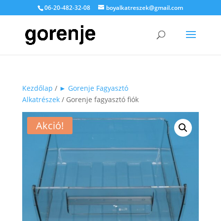
06-20-482-32-08
boyalkatreszek@gmail.com
Kezdőlap
/
► Gorenje Fagyasztó
Alkatrészek
/ Gorenje fagyasztó fiók
Akció!