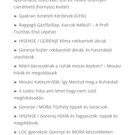
cserélhető (hornyos) kivitel)
► Gyakran Ismételt Kérdések (GYIK)
► Ragyogó Gázfőzőlap, Karcok Nélkül? – A Profi
Tisztítás Első Lépései
► HISENSE / GORENJE klíma robbantott ábrák
► Gorenje bojler robbantott ábrák, és használati
utasítások
► Miért károsodnak a ruhák mosás közben? – Mosási
hibák és megoldásaik
► Mosási Katasztrófák: Így Mentsd meg a Ruháidat!
► 4 sütési hiba ami lehet hogy nem sütő
meghibásodás:
► Gorenje / MORA Tűzhely tippek és tanácsok:
► HISENSE / Gorenej Hűtők és fagyasztók: tippek és
megoldások:
► LOC gyerekzár Gorenje és MORA készülékeken: