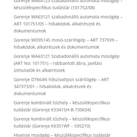
Gorenje WA64123 szabadonálló automata mosógép –
készülékspecifikus tudástár (101752/08)
Gorenje WA63121 szabadonálló automata mosógép –
ART 101751/05 – hibakódok, alkatrészek és
dokumentumok
Gorenje WD9514S mosó-szárítógép – ART 737939 –
hibakódok, alkatrészek és dokumentumok
Gorenje WA63121 Szabadonálló automata mosógép
(ART No: 101751) – robbantott ábra, javítási
útmutatók és alkatrészek
Gorenje D7664N hőszivattyús szárítógép – ART
347373/01 – hibakódok, alkatrészek és
dokumentumok
Gorenje kombinált tűzhely – készülékspecifikus
tudástár (Gorenje K5341SH-B-730634)
Gorenje kombinált tűzhely – készülékspecifikus
tudástár (Gorenje K6351WF – 595210)
Hisense mosógép – készülékspecifikus tudástár