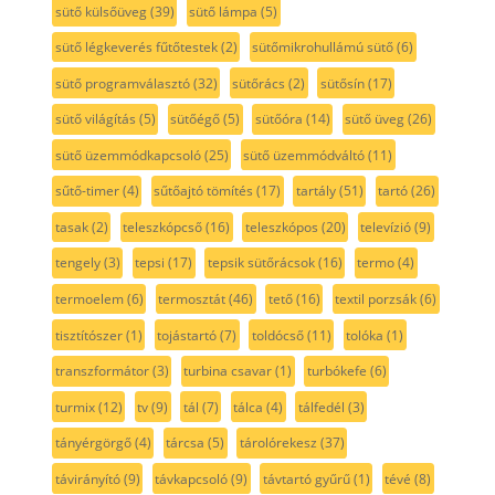
sütő külsőüveg
(39)
sütő lámpa
(5)
sütő légkeverés fűtőtestek
(2)
sütőmikrohullámú sütő
(6)
sütő programválasztó
(32)
sütőrács
(2)
sütősín
(17)
sütő világítás
(5)
sütőégő
(5)
sütőóra
(14)
sütő üveg
(26)
sütő üzemmódkapcsoló
(25)
sütő üzemmódváltó
(11)
sűtő-timer
(4)
sűtőajtó tömítés
(17)
tartály
(51)
tartó
(26)
tasak
(2)
teleszkópcső
(16)
teleszkópos
(20)
televízió
(9)
tengely
(3)
tepsi
(17)
tepsik sütőrácsok
(16)
termo
(4)
termoelem
(6)
termosztát
(46)
tető
(16)
textil porzsák
(6)
tisztítószer
(1)
tojástartó
(7)
toldócső
(11)
tolóka
(1)
transzformátor
(3)
turbina csavar
(1)
turbókefe
(6)
turmix
(12)
tv
(9)
tál
(7)
tálca
(4)
tálfedél
(3)
tányérgörgő
(4)
tárcsa
(5)
tárolórekesz
(37)
távirányító
(9)
távkapcsoló
(9)
távtartó gyűrű
(1)
tévé
(8)