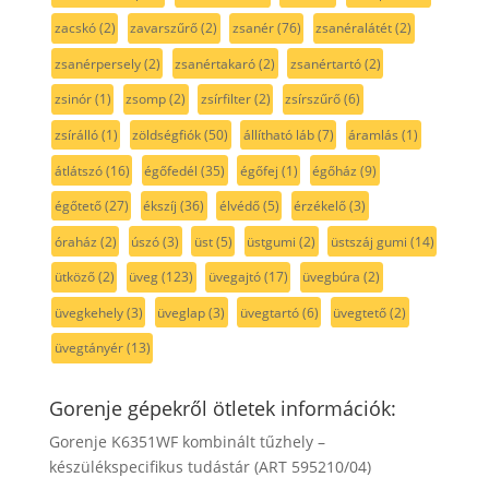
zacskó
(2)
zavarszűrő
(2)
zsanér
(76)
zsanéralátét
(2)
zsanérpersely
(2)
zsanértakaró
(2)
zsanértartó
(2)
zsinór
(1)
zsomp
(2)
zsírfilter
(2)
zsírszűrő
(6)
zsírálló
(1)
zöldségfiók
(50)
állítható láb
(7)
áramlás
(1)
átlátszó
(16)
égőfedél
(35)
égőfej
(1)
égőház
(9)
égőtető
(27)
ékszíj
(36)
élvédő
(5)
érzékelő
(3)
óraház
(2)
úszó
(3)
üst
(5)
üstgumi
(2)
üstszáj gumi
(14)
ütköző
(2)
üveg
(123)
üvegajtó
(17)
üvegbúra
(2)
üvegkehely
(3)
üveglap
(3)
üvegtartó
(6)
üvegtető
(2)
üvegtányér
(13)
Gorenje gépekről ötletek információk:
Gorenje K6351WF kombinált tűzhely –
készülékspecifikus tudástár (ART 595210/04)