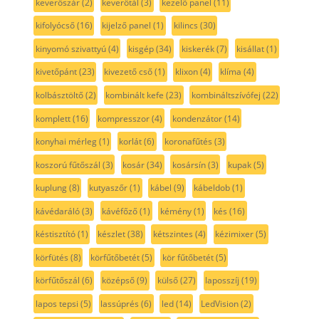
keverőszár
(2)
keverőtál
(3)
kezelő panel
(11)
kifolyócső
(16)
kijelző panel
(1)
kilincs
(30)
kinyomó szivattyú
(4)
kisgép
(34)
kiskerék
(7)
kisállat
(1)
kivetőpánt
(23)
kivezető cső
(1)
klixon
(4)
klíma
(4)
kolbásztöltő
(2)
kombinált kefe
(23)
kombináltszívófej
(22)
komplett
(16)
kompresszor
(4)
kondenzátor
(14)
konyhai mérleg
(1)
korlát
(6)
koronafűtés
(3)
koszorú fűtőszál
(3)
kosár
(34)
kosársín
(3)
kupak
(5)
kuplung
(8)
kutyaszőr
(1)
kábel
(9)
kábeldob
(1)
kávédaráló
(3)
kávéfőző
(1)
kémény
(1)
kés
(16)
késtisztító
(1)
készlet
(38)
kétszintes
(4)
kézimixer
(5)
körfütés
(8)
körfűtőbetét
(5)
kör fűtőbetét
(5)
körfűtőszál
(6)
középső
(9)
külső
(27)
laposszíj
(19)
lapos tepsi
(5)
lassúprés
(6)
led
(14)
LedVision
(2)