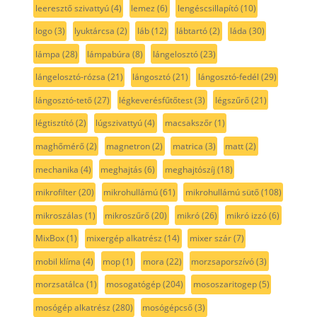
leeresztő szivattyú
(4)
lemez
(6)
lengéscsillapító
(10)
logo
(3)
lyuktárcsa
(2)
láb
(12)
lábtartó
(2)
láda
(30)
lámpa
(28)
lámpabúra
(8)
lángelosztó
(23)
lángelosztó-rózsa
(21)
lángosztó
(21)
lángosztó-fedél
(29)
lángosztó-tető
(27)
légkeverésfűtőtest
(3)
légszűrő
(21)
légtisztító
(2)
lúgszivattyú
(4)
macsakszőr
(1)
maghőmérő
(2)
magnetron
(2)
matrica
(3)
matt
(2)
mechanika
(4)
meghajtás
(6)
meghajtószíj
(18)
mikrofilter
(20)
mikrohullámú
(61)
mikrohullámú sütő
(108)
mikroszálas
(1)
mikroszűrő
(20)
mikró
(26)
mikró izzó
(6)
MixBox
(1)
mixergép alkatrész
(14)
mixer szár
(7)
mobil klíma
(4)
mop
(1)
mora
(22)
morzsaporszívó
(3)
morzsatálca
(1)
mosogatógép
(204)
mososzaritogep
(5)
mosógép alkatrész
(280)
mosógépcső
(3)