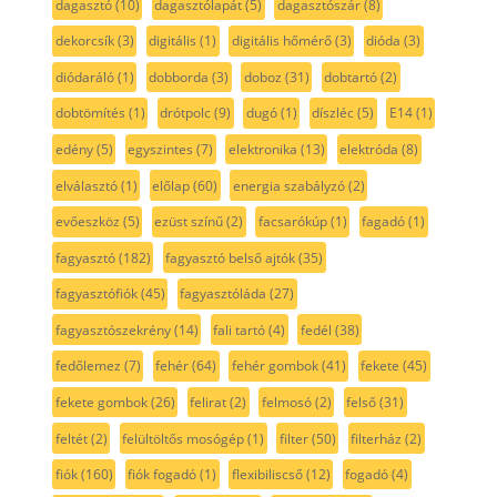
dagasztó
(10)
dagasztólapát
(5)
dagasztószár
(8)
dekorcsík
(3)
digitális
(1)
digitális hőmérő
(3)
dióda
(3)
diódaráló
(1)
dobborda
(3)
doboz
(31)
dobtartó
(2)
dobtömítés
(1)
drótpolc
(9)
dugó
(1)
díszléc
(5)
E14
(1)
edény
(5)
egyszintes
(7)
elektronika
(13)
elektróda
(8)
elválasztó
(1)
előlap
(60)
energia szabályzó
(2)
evőeszköz
(5)
ezüst színű
(2)
facsarókúp
(1)
fagadó
(1)
fagyasztó
(182)
fagyasztó belső ajtók
(35)
fagyasztófiók
(45)
fagyasztóláda
(27)
fagyasztószekrény
(14)
fali tartó
(4)
fedél
(38)
fedőlemez
(7)
fehér
(64)
fehér gombok
(41)
fekete
(45)
fekete gombok
(26)
felirat
(2)
felmosó
(2)
felső
(31)
feltét
(2)
felültöltős mosógép
(1)
filter
(50)
filterház
(2)
fiók
(160)
fiók fogadó
(1)
flexibiliscső
(12)
fogadó
(4)