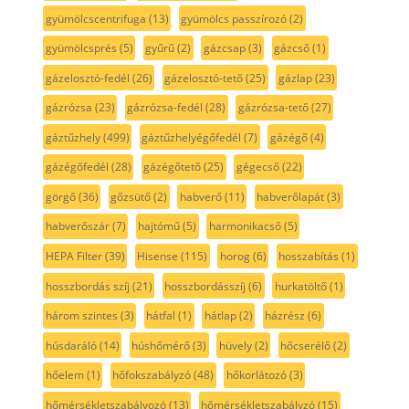
gyümölcscentrifuga
(13)
gyümölcs passzírozó
(2)
gyümölcsprés
(5)
gyűrű
(2)
gázcsap
(3)
gázcső
(1)
gázelosztó-fedél
(26)
gázelosztó-tető
(25)
gázlap
(23)
gázrózsa
(23)
gázrózsa-fedél
(28)
gázrózsa-tető
(27)
gáztűzhely
(499)
gáztűzhelyégőfedél
(7)
gázégő
(4)
gázégőfedél
(28)
gázégőtető
(25)
gégecső
(22)
görgő
(36)
gőzsütő
(2)
habverő
(11)
habverőlapát
(3)
habverőszár
(7)
hajtómű
(5)
harmonikacső
(5)
HEPA Filter
(39)
Hisense
(115)
horog
(6)
hosszabítás
(1)
hosszbordás szíj
(21)
hosszbordásszíj
(6)
hurkatöltő
(1)
három szintes
(3)
hátfal
(1)
hátlap
(2)
házrész
(6)
húsdaráló
(14)
húshőmérő
(3)
hüvely
(2)
hőcserélő
(2)
hőelem
(1)
hőfokszabályzó
(48)
hőkorlátozó
(3)
hőmérsékletszabályozó
(13)
hőmérsékletszabályzó
(15)