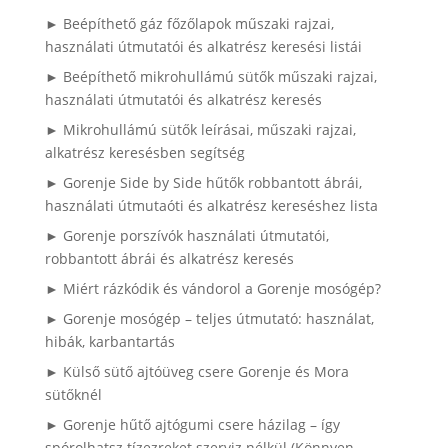
► Beépíthető gáz főzőlapok műszaki rajzai,
használati útmutatói és alkatrész keresési listái
► Beépíthető mikrohullámú sütők műszaki rajzai,
használati útmutatói és alkatrész keresés
► Mikrohullámú sütők leírásai, műszaki rajzai,
alkatrész keresésben segítség
► Gorenje Side by Side hűtők robbantott ábrái,
használati útmutaóti és alkatrész kereséshez lista
► Gorenje porszívók használati útmutatói,
robbantott ábrái és alkatrész keresés
► Miért rázkódik és vándorol a Gorenje mosógép?
► Gorenje mosógép – teljes útmutató: használat,
hibák, karbantartás
► Külső sütő ajtóüveg csere Gorenje és Mora
sütőknél
► Gorenje hűtő ajtógumi csere házilag – így
spórolhatsz tízezreket szerviz nélkül (Könnyen