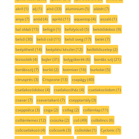
akril
(1)
alj
(1)
alsó
(33)
aluminium
(5)
alátét
(7)
anya
(7)
anód
(4)
aprító
(11)
aquastop
(4)
aszaló
(1)
bal oldali
(15)
befogó
(1)
befolyócső
(5)
bekötődoboz
(9)
belső
(30)
belső cső
(11)
belső üveg
(17)
betét
(7)
beépíthető
(14)
beépítési készlet
(12)
beőblítőszelep
(2)
biztosíték
(4)
bojler
(31)
bolygókerék
(6)
bordás szíj
(21)
bordásszíj
(7)
borító
(2)
botmixer
(16)
burkolat
(5)
citrusprés
(3)
Crispzone
(13)
csapágy
(40)
csatlakozódoboz
(4)
csatlakozóház
(4)
csatlakozóidom
(1)
csavar
(7)
csavartakaró
(7)
csepptartály
(3)
csepptálca
(3)
csiga
(2)
csillag
(2)
csillámlap
(11)
csillámlemez
(12)
csúszka
(2)
cső
(49)
csőbilincs
(6)
csőcsatlakozó
(4)
csőcsonk
(3)
csőtoldat
(1)
Cyclonic
(7)