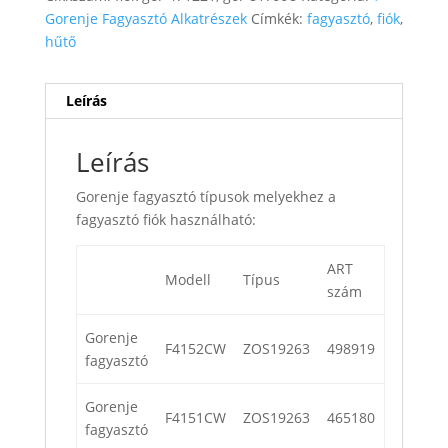
Gorenje Fagyasztó Alkatrészek
Címkék:
fagyasztó
,
fiók
,
hűtő
Leírás
Leírás
Gorenje fagyasztó típusok melyekhez a
fagyasztó fiók használható:
ART
Modell
Típus
szám
Gorenje
F4152CW
ZOS19263
498919
fagyasztó
Gorenje
F4151CW
ZOS19263
465180
fagyasztó