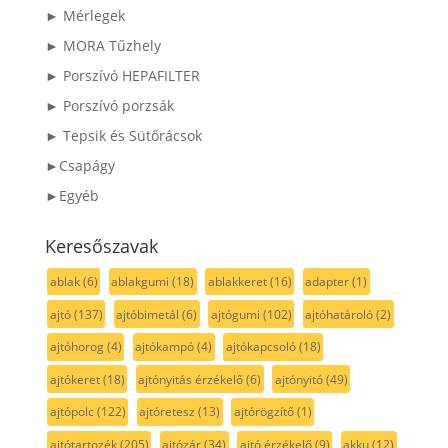
► Mérlegek
► MORA Tűzhely
► Porszívó HEPAFILTER
► Porszívó porzsák
► Tepsik és Sütőrácsok
►Csapágy
►Egyéb
Keresőszavak
ablak
(6)
ablakgumi
(18)
ablakkeret
(16)
adapter
(1)
ajtó
(137)
ajtóbimetál
(6)
ajtógumi
(102)
ajtóhatároló
(2)
ajtóhorog
(4)
ajtókampó
(4)
ajtókapcsoló
(18)
ajtókeret
(18)
ajtónyitás érzékelő
(6)
ajtónyitó
(49)
ajtópolc
(122)
ajtóretesz
(13)
ajtórögzítő
(1)
ajtótartozék
(205)
ajtózár
(34)
ajtó érzékelő
(9)
akku
(12)