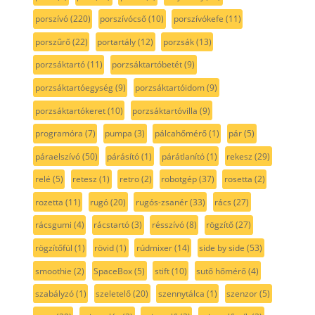
porszívó
(220)
porszívócső
(10)
porszívókefe
(11)
porszűrő
(22)
portartály
(12)
porzsák
(13)
porzsáktartó
(11)
porzsáktartóbetét
(9)
porzsáktartóegység
(9)
porzsáktartóidom
(9)
porzsáktartókeret
(10)
porzsáktartóvilla
(9)
programóra
(7)
pumpa
(3)
pálcahőmérő
(1)
pár
(5)
páraelszívó
(50)
párásító
(1)
párátlanító
(1)
rekesz
(29)
relé
(5)
retesz
(1)
retro
(2)
robotgép
(37)
rosetta
(2)
rozetta
(11)
rugó
(20)
rugós-zsanér
(33)
rács
(27)
rácsgumi
(4)
rácstartó
(3)
résszívó
(8)
rögzítő
(27)
rögzítőfül
(1)
rövid
(1)
rúdmixer
(14)
side by side
(53)
smoothie
(2)
SpaceBox
(5)
stift
(10)
sutő hőmérő
(4)
szabályzó
(1)
szeletelő
(20)
szennytálca
(1)
szenzor
(5)