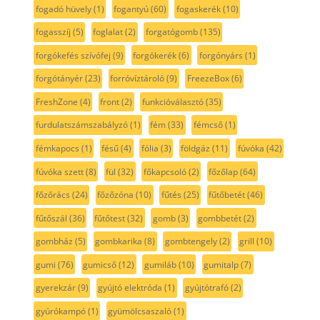
fogadó hüvely
(1)
fogantyú
(60)
fogaskerék
(10)
fogasszíj
(5)
foglalat
(2)
forgatógomb
(135)
forgókefés szívófej
(9)
forgókerék
(6)
forgónyárs
(1)
forgótányér
(23)
forróvíztároló
(9)
FreezeBox
(6)
FreshZone
(4)
front
(2)
funkcióválasztó
(35)
furdulatszámszabályzó
(1)
fém
(33)
fémcső
(1)
fémkapocs
(1)
fésű
(4)
fólia
(3)
földgáz
(11)
fúvóka
(42)
fúvóka szett
(8)
fül
(32)
főkapcsoló
(2)
főzőlap
(64)
főzőrács
(24)
főzőzóna
(10)
fűtés
(25)
fűtőbetét
(46)
fűtőszál
(36)
fűtőtest
(32)
gomb
(3)
gombbetét
(2)
gombház
(5)
gombkarika
(8)
gombtengely
(2)
grill
(10)
gumi
(76)
gumicső
(12)
gumiláb
(10)
gumitalp
(7)
gyerekzár
(9)
gyújtó elektróda
(1)
gyújtótrafó
(2)
gyúrókampó
(1)
gyümölcsaszaló
(1)