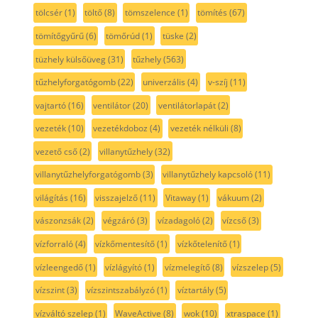
tölcsér
(1)
töltő
(8)
tömszelence
(1)
tömítés
(67)
tömítőgyűrű
(6)
tömőrúd
(1)
tüske
(2)
tüzhely külsőüveg
(31)
tűzhely
(563)
tűzhelyforgatógomb
(22)
univerzális
(4)
v-szíj
(11)
vajtartó
(16)
ventilátor
(20)
ventilátorlapát
(2)
vezeték
(10)
vezetékdoboz
(4)
vezeték nélküli
(8)
vezető cső
(2)
villanytűzhely
(32)
villanytűzhelyforgatógomb
(3)
villanytűzhely kapcsoló
(11)
világítás
(16)
visszajelző
(11)
Vitaway
(1)
vákuum
(2)
vászonzsák
(2)
végzáró
(3)
vízadagoló
(2)
vízcső
(3)
vízforraló
(4)
vízkőmentesítő
(1)
vízkőtelenítő
(1)
vízleengedő
(1)
vízlágyító
(1)
vízmelegítő
(8)
vízszelep
(5)
vízszint
(3)
vízszintszabályzó
(1)
víztartály
(5)
vízváltó szelep
(1)
WaveActive
(8)
wok
(10)
xtraspace
(1)