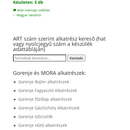
Készleten: 5 db
🚚 Akár másnapi szállítás
✅ Magyar raktárról
ART szám szerint alkatrész kereső (hat
vagy nyolcjegyű szám a készülék
adattábláján)
Keresés
Keresés
a
következőre:
Gorenje és MORA alkatrészek:
► Gorenje Bojler alkatrészek
► Gorenje Fagyasztó Alkatrészek
► Gorenje főzőlap alkatrészek
► Gorenje Gáztűzhely Alkatrészek
► Gorenje Gőzsütők
► Gorenje Hűtő alkatrészek