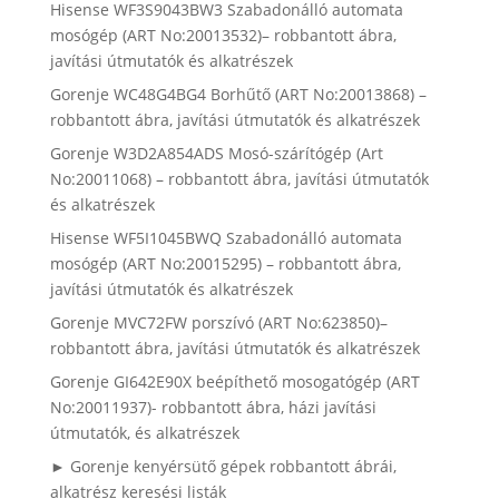
Hisense WF3S9043BW3 Szabadonálló automata
mosógép (ART No:20013532)– robbantott ábra,
javítási útmutatók és alkatrészek
Gorenje WC48G4BG4 Borhűtő (ART No:20013868) –
robbantott ábra, javítási útmutatók és alkatrészek
Gorenje W3D2A854ADS Mosó-szárítógép (Art
No:20011068) – robbantott ábra, javítási útmutatók
és alkatrészek
Hisense WF5I1045BWQ Szabadonálló automata
mosógép (ART No:20015295) – robbantott ábra,
javítási útmutatók és alkatrészek
Gorenje MVC72FW porszívó (ART No:623850)–
robbantott ábra, javítási útmutatók és alkatrészek
Gorenje GI642E90X beépíthető mosogatógép (ART
No:20011937)- robbantott ábra, házi javítási
útmutatók, és alkatrészek
► Gorenje kenyérsütő gépek robbantott ábrái,
alkatrész keresési listák