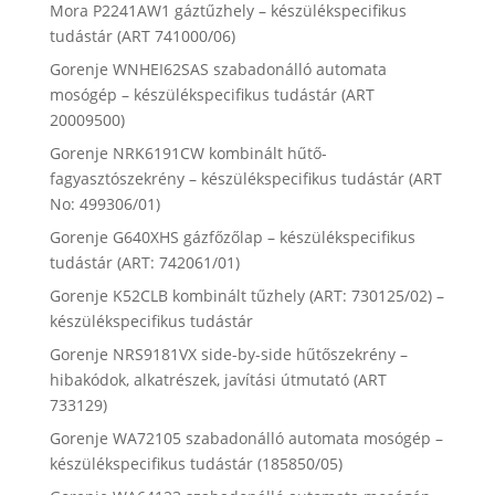
Mora P2241AW1 gáztűzhely – készülékspecifikus
tudástár (ART 741000/06)
Gorenje WNHEI62SAS szabadonálló automata
mosógép – készülékspecifikus tudástár (ART
20009500)
Gorenje NRK6191CW kombinált hűtő-
fagyasztószekrény – készülékspecifikus tudástár (ART
No: 499306/01)
Gorenje G640XHS gázfőzőlap – készülékspecifikus
tudástár (ART: 742061/01)
Gorenje K52CLB kombinált tűzhely (ART: 730125/02) –
készülékspecifikus tudástár
Gorenje NRS9181VX side-by-side hűtőszekrény –
hibakódok, alkatrészek, javítási útmutató (ART
733129)
Gorenje WA72105 szabadonálló automata mosógép –
készülékspecifikus tudástár (185850/05)