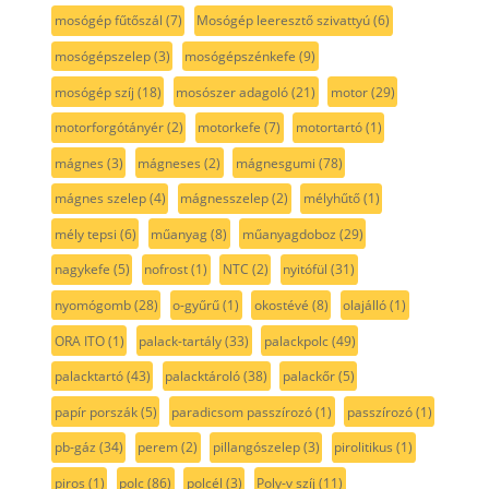
mosógép fűtőszál
(7)
Mosógép leeresztő szivattyú
(6)
mosógépszelep
(3)
mosógépszénkefe
(9)
mosógép szíj
(18)
mosószer adagoló
(21)
motor
(29)
motorforgótányér
(2)
motorkefe
(7)
motortartó
(1)
mágnes
(3)
mágneses
(2)
mágnesgumi
(78)
mágnes szelep
(4)
mágnesszelep
(2)
mélyhűtő
(1)
mély tepsi
(6)
műanyag
(8)
műanyagdoboz
(29)
nagykefe
(5)
nofrost
(1)
NTC
(2)
nyitófül
(31)
nyomógomb
(28)
o-gyűrű
(1)
okostévé
(8)
olajálló
(1)
ORA ITO
(1)
palack-tartály
(33)
palackpolc
(49)
palacktartó
(43)
palacktároló
(38)
palackőr
(5)
papír porszák
(5)
paradicsom passzírozó
(1)
passzírozó
(1)
pb-gáz
(34)
perem
(2)
pillangószelep
(3)
pirolitikus
(1)
piros
(1)
polc
(86)
polcél
(3)
Poly-v szíj
(11)