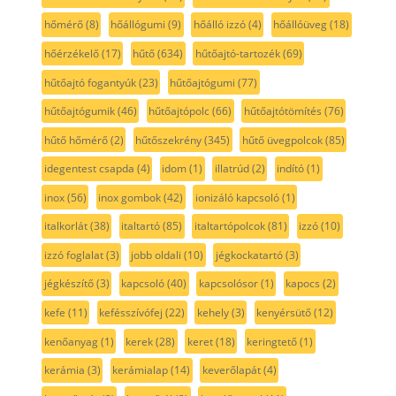
hőmérő
(8)
hőállógumi
(9)
hőálló izzó
(4)
hőállóüveg
(18)
hőérzékelő
(17)
hűtő
(634)
hűtőajtó-tartozék
(69)
hűtőajtó fogantyúk
(23)
hűtőajtógumi
(77)
hűtőajtógumik
(46)
hűtőajtópolc
(66)
hűtőajtótömítés
(76)
hűtő hőmérő
(2)
hűtőszekrény
(345)
hűtő üvegpolcok
(85)
idegentest csapda
(4)
idom
(1)
illatrúd
(2)
indító
(1)
inox
(56)
inox gombok
(42)
ionizáló kapcsoló
(1)
italkorlát
(38)
italtartó
(85)
italtartópolcok
(81)
izzó
(10)
izzó foglalat
(3)
jobb oldali
(10)
jégkockatartó
(3)
jégkészítő
(3)
kapcsoló
(40)
kapcsolósor
(1)
kapocs
(2)
kefe
(11)
kefésszívófej
(22)
kehely
(3)
kenyérsütő
(12)
kenőanyag
(1)
kerek
(28)
keret
(18)
keringtető
(1)
kerámia
(3)
kerámialap
(14)
keverőlapát
(4)