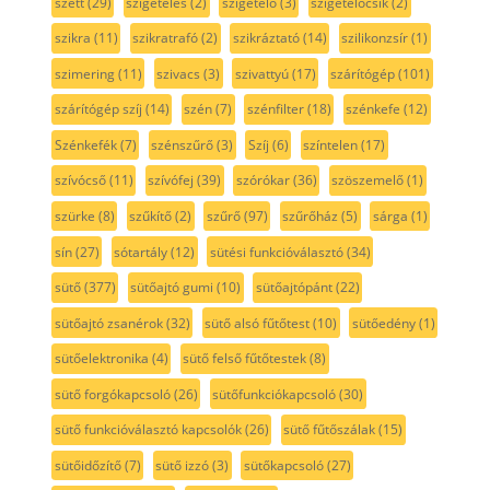
szett
(29)
szigetelés
(2)
szigetelő
(3)
szigetelőcsík
(2)
szikra
(11)
szikratrafó
(2)
szikráztató
(14)
szilikonzsír
(1)
szimering
(11)
szivacs
(3)
szivattyú
(17)
szárítógép
(101)
szárítógép szíj
(14)
szén
(7)
szénfilter
(18)
szénkefe
(12)
Szénkefék
(7)
szénszűrő
(3)
Szíj
(6)
színtelen
(17)
szívócső
(11)
szívófej
(39)
szórókar
(36)
szöszemelő
(1)
szürke
(8)
szűkítő
(2)
szűrő
(97)
szűrőház
(5)
sárga
(1)
sín
(27)
sótartály
(12)
sütési funkcióválasztó
(34)
sütő
(377)
sütőajtó gumi
(10)
sütőajtópánt
(22)
sütőajtó zsanérok
(32)
sütő alsó fűtőtest
(10)
sütőedény
(1)
sütőelektronika
(4)
sütő felső fűtőtestek
(8)
sütő forgókapcsoló
(26)
sütőfunkciókapcsoló
(30)
sütő funkcióválasztó kapcsolók
(26)
sütő fűtőszálak
(15)
sütőidőzítő
(7)
sütő izzó
(3)
sütőkapcsoló
(27)