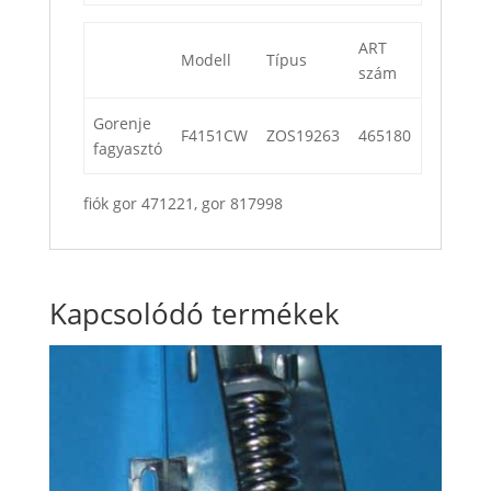
ART
Modell
Típus
szám
Gorenje
F4151CW
ZOS19263
465180
fagyasztó
fiók gor 471221, gor 817998
Kapcsolódó termékek