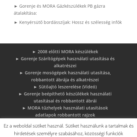
► Gorenje és MORA Gázkészülékek PB gázra
átalakítása:
► Kenyérsütő bordásszíjak: Hossz és szélesség infók
► 2008 előtti MORA készülékek
► Gorenje Szárítógépek használati utasítása és
alkatrészei
► Gorenje mosógépek használati utasítása,
robbantott ábrája és alkatrészei
► Sütőajtó leszerelése (Videó)
► Gorenje beépíthető készülékek használati
utasításai és robbantott ábrái
► MORA tűzhelyek használati utasítások
adatlapok robbantott rajzok
► Gorenje Bojler Vízkő problémák és
Ez a weboldal sütiket használ. Sütiket használunk a tartalmak és
megoldások
hirdetések személyre szabásához, közösségi funkciók
► 6 gyakori sütő hiba, és megoldások