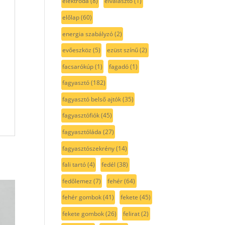
elektróda
(8)
elválasztó
(1)
előlap
(60)
energia szabályzó
(2)
evőeszköz
(5)
ezüst színű
(2)
facsarókúp
(1)
fagadó
(1)
fagyasztó
(182)
fagyasztó belső ajtók
(35)
fagyasztófiók
(45)
fagyasztóláda
(27)
fagyasztószekrény
(14)
fali tartó
(4)
fedél
(38)
fedőlemez
(7)
fehér
(64)
fehér gombok
(41)
fekete
(45)
fekete gombok
(26)
felirat
(2)