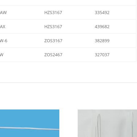
2AW
HZS3167
335492
AX
HZS3167
439682
W-6
ZOS3167
382899
AW
ZOS2467
327037