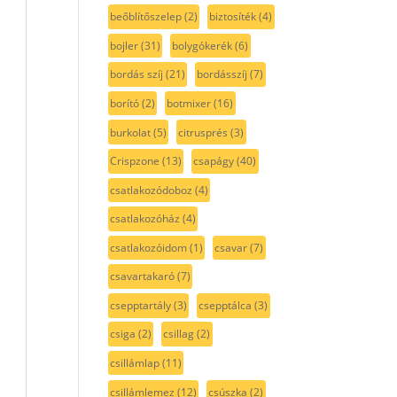
beőblítőszelep
(2)
biztosíték
(4)
bojler
(31)
bolygókerék
(6)
bordás szíj
(21)
bordásszíj
(7)
borító
(2)
botmixer
(16)
burkolat
(5)
citrusprés
(3)
Crispzone
(13)
csapágy
(40)
csatlakozódoboz
(4)
csatlakozóház
(4)
csatlakozóidom
(1)
csavar
(7)
csavartakaró
(7)
csepptartály
(3)
csepptálca
(3)
csiga
(2)
csillag
(2)
csillámlap
(11)
csillámlemez
(12)
csúszka
(2)