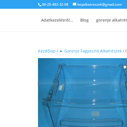
06-20-482-32-08
boyalkatreszek@gmail.com
Adatkezelésről…
Blog
gorenje alkatr
Kezdőlap
/
► Gorenje Fagyasztó Alkatrészek
/ 