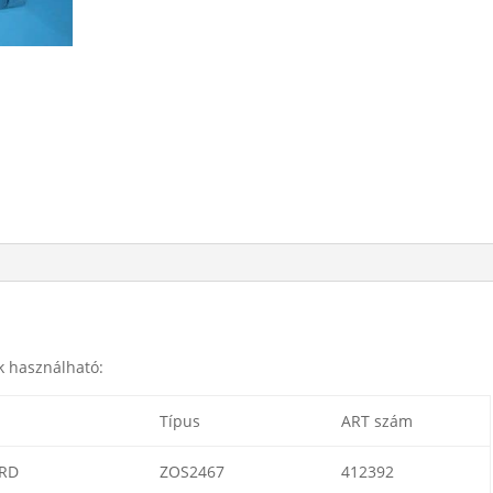
k használható:
Típus
ART szám
RD
ZOS2467
412392