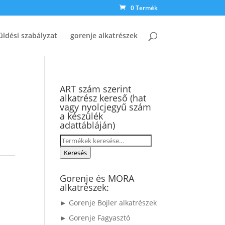
0 Termék
üldési szabályzat
gorenje alkatrészek
ART szám szerint
alkatrész kereső (hat
vagy nyolcjegyű szám
a készülék
adattábláján)
Keresés
a
Keresés
következőre:
Gorenje és MORA
alkatrészek:
► Gorenje Bojler alkatrészek
► Gorenje Fagyasztó