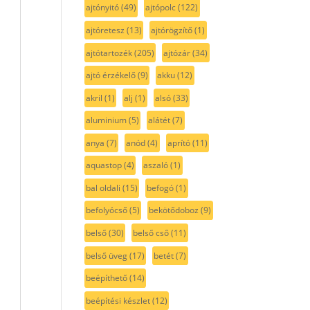
ajtónyitó
(49)
ajtópolc
(122)
ajtóretesz
(13)
ajtórögzítő
(1)
ajtótartozék
(205)
ajtózár
(34)
ajtó érzékelő
(9)
akku
(12)
akril
(1)
alj
(1)
alsó
(33)
aluminium
(5)
alátét
(7)
anya
(7)
anód
(4)
aprító
(11)
aquastop
(4)
aszaló
(1)
bal oldali
(15)
befogó
(1)
befolyócső
(5)
bekötődoboz
(9)
belső
(30)
belső cső
(11)
belső üveg
(17)
betét
(7)
beépíthető
(14)
beépítési készlet
(12)