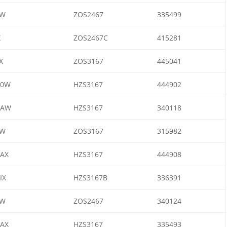
AW
ZOS2467
335499
X
ZOS2467C
415281
X
ZOS3167
445041
20W
HZS3167
444902
0AW
HZS3167
340118
AW
ZOS3167
315982
AX
HZS3167
444908
IX
HZS3167B
336391
AW
ZOS2467
340124
AX
HZS3167
335493