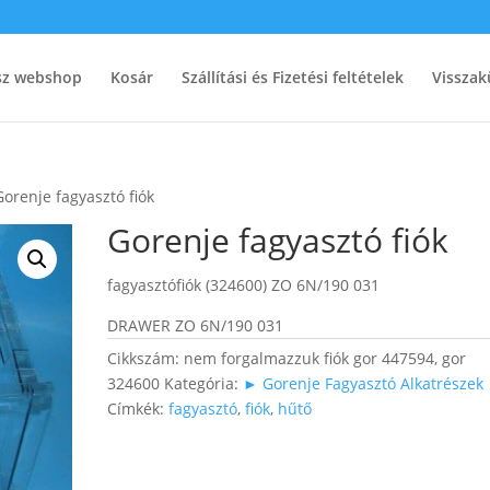
ész webshop
Kosár
Szállítási és Fizetési feltételek
Visszak
Gorenje fagyasztó fiók
Gorenje fagyasztó fiók
fagyasztófiók (324600) ZO 6N/190 031
DRAWER ZO 6N/190 031
Cikkszám:
nem forgalmazzuk fiók gor 447594, gor
324600
Kategória:
► Gorenje Fagyasztó Alkatrészek
Címkék:
fagyasztó
,
fiók
,
hűtő