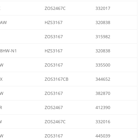
X
ZOS2467C
332017
1AW
HZS3167
320838
ZOS3167
315982
18HW-N1
HZS3167
320838
AW
ZOS3167
335500
X
ZOS3167CB
344652
AW
ZOS3167
382870
R
ZOS2467
412390
W
ZOS2467C
332016
AW
ZOS3167
445039