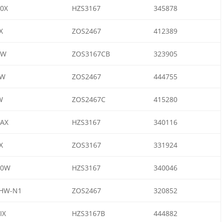
0X
HZS3167
345878
X
ZOS2467
412389
OW
ZOS3167CB
323905
AW
ZOS2467
444755
W
ZOS2467C
415280
AX
HZS3167
340116
X
ZOS3167
331924
20W
HZS3167
340046
8HW-N1
ZOS2467
320852
IX
HZS3167B
444882