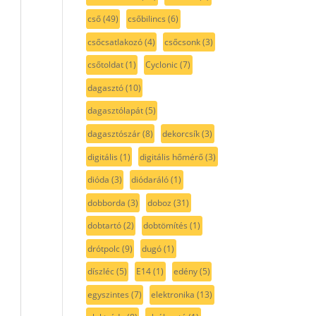
cső
(49)
csőbilincs
(6)
csőcsatlakozó
(4)
csőcsonk
(3)
csőtoldat
(1)
Cyclonic
(7)
dagasztó
(10)
dagasztólapát
(5)
dagasztószár
(8)
dekorcsík
(3)
digitális
(1)
digitális hőmérő
(3)
dióda
(3)
diódaráló
(1)
dobborda
(3)
doboz
(31)
dobtartó
(2)
dobtömítés
(1)
drótpolc
(9)
dugó
(1)
díszléc
(5)
E14
(1)
edény
(5)
egyszintes
(7)
elektronika
(13)