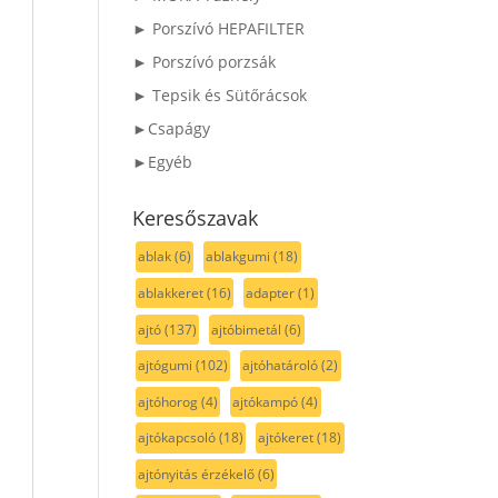
► Porszívó HEPAFILTER
► Porszívó porzsák
► Tepsik és Sütőrácsok
►Csapágy
►Egyéb
Keresőszavak
ablak
(6)
ablakgumi
(18)
ablakkeret
(16)
adapter
(1)
ajtó
(137)
ajtóbimetál
(6)
ajtógumi
(102)
ajtóhatároló
(2)
ajtóhorog
(4)
ajtókampó
(4)
ajtókapcsoló
(18)
ajtókeret
(18)
ajtónyitás érzékelő
(6)