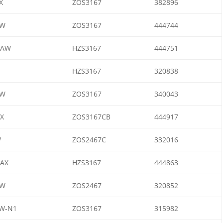
X
ZOS3167
382896
AW
ZOS3167
444744
1AW
HZS3167
444751
1
HZS3167
320838
AW
ZOS3167
340043
X
ZOS3167CB
444917
W
ZOS2467C
332016
AX
HZS3167
444863
AW
ZOS2467
320852
8W-N1
ZOS3167
315982