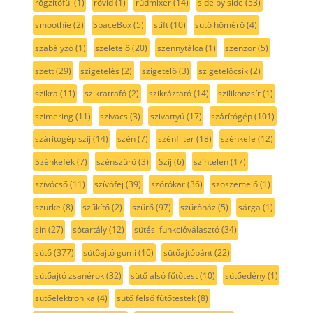
rögzítőfül
(1)
rövid
(1)
rúdmixer
(14)
side by side
(53)
smoothie
(2)
SpaceBox
(5)
stift
(10)
sutő hőmérő
(4)
szabályzó
(1)
szeletelő
(20)
szennytálca
(1)
szenzor
(5)
szett
(29)
szigetelés
(2)
szigetelő
(3)
szigetelőcsík
(2)
szikra
(11)
szikratrafó
(2)
szikráztató
(14)
szilikonzsír
(1)
szimering
(11)
szivacs
(3)
szivattyú
(17)
szárítógép
(101)
szárítógép szíj
(14)
szén
(7)
szénfilter
(18)
szénkefe
(12)
Szénkefék
(7)
szénszűrő
(3)
Szíj
(6)
színtelen
(17)
szívócső
(11)
szívófej
(39)
szórókar
(36)
szöszemelő
(1)
szürke
(8)
szűkítő
(2)
szűrő
(97)
szűrőház
(5)
sárga
(1)
sín
(27)
sótartály
(12)
sütési funkcióválasztó
(34)
sütő
(377)
sütőajtó gumi
(10)
sütőajtópánt
(22)
sütőajtó zsanérok
(32)
sütő alsó fűtőtest
(10)
sütőedény
(1)
sütőelektronika
(4)
sütő felső fűtőtestek
(8)