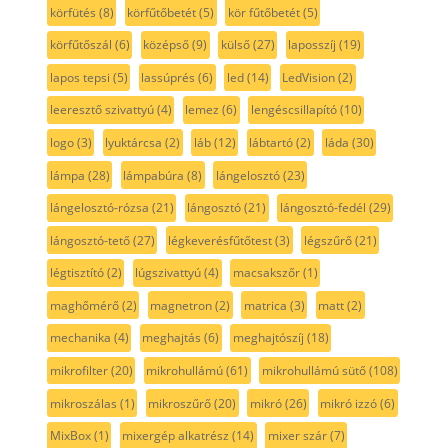
körfütés
(8)
körfűtőbetét
(5)
kör fűtőbetét
(5)
körfűtőszál
(6)
középső
(9)
külső
(27)
laposszíj
(19)
lapos tepsi
(5)
lassúprés
(6)
led
(14)
LedVision
(2)
leeresztő szivattyú
(4)
lemez
(6)
lengéscsillapító
(10)
logo
(3)
lyuktárcsa
(2)
láb
(12)
lábtartó
(2)
láda
(30)
lámpa
(28)
lámpabúra
(8)
lángelosztó
(23)
lángelosztó-rózsa
(21)
lángosztó
(21)
lángosztó-fedél
(29)
lángosztó-tető
(27)
légkeverésfűtőtest
(3)
légszűrő
(21)
légtisztító
(2)
lúgszivattyú
(4)
macsakszőr
(1)
maghőmérő
(2)
magnetron
(2)
matrica
(3)
matt
(2)
mechanika
(4)
meghajtás
(6)
meghajtószíj
(18)
mikrofilter
(20)
mikrohullámú
(61)
mikrohullámú sütő
(108)
mikroszálas
(1)
mikroszűrő
(20)
mikró
(26)
mikró izzó
(6)
MixBox
(1)
mixergép alkatrész
(14)
mixer szár
(7)