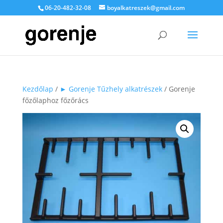
06-20-482-32-08
boyalkatreszek@gmail.com
Kezdőlap
/
► Gorenje Tűzhely alkatrészek
/ Gorenje
főzőlaphoz főzőrács