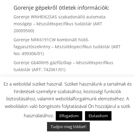
Gorenje gépekről ötletek információk:
Gorenje WNHEI62SAS szabadonálló automata
mosógép – készülékspecifikus tudástár (ART
20009500)
Gorenje NRK6191CW kombinált hűtő-
fagyasztószekrény – készülékspecifikus tudástár (ART
No: 499306/01)
Gorenje G640XHS gázfőzőlap – készülékspecifikus
tudástár (ART: 742061/01)
Gorenje K52CLB kombinált tűzhely (ART: 730125/02) –
Ez a weboldal sütiket használ. Sütiket használunk a tartalmak és
készülékspecifikus tudástár
hirdetések személyre szabásához, közösségi funkciók
Gorenje NRS9181VX side-by-side hűtőszekrény –
biztosításához, valamint weboldalforgalmunk elemzéséhez. A
hibakódok, alkatrészek, javítási útmutató (ART
weboldalon való böngészés folytatásával Ön hozzájárul a sütik
733129)
használatához.
Elfogadom
Elutasítom
Gorenje WA72105 szabadonálló automata mosógép –
készülékspecifikus tudástár (185850/05)
Tudjon meg többet!
Gorenje WA64123 szabadonálló automata mosógép –