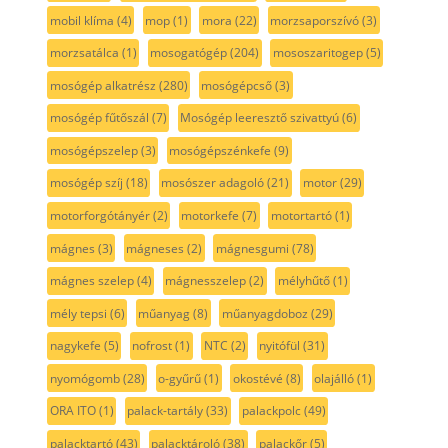
mobil klíma
(4)
mop
(1)
mora
(22)
morzsaporszívó
(3)
morzsatálca
(1)
mosogatógép
(204)
mososzaritogep
(5)
mosógép alkatrész
(280)
mosógépcső
(3)
mosógép fűtőszál
(7)
Mosógép leeresztő szivattyú
(6)
mosógépszelep
(3)
mosógépszénkefe
(9)
mosógép szíj
(18)
mosószer adagoló
(21)
motor
(29)
motorforgótányér
(2)
motorkefe
(7)
motortartó
(1)
mágnes
(3)
mágneses
(2)
mágnesgumi
(78)
mágnes szelep
(4)
mágnesszelep
(2)
mélyhűtő
(1)
mély tepsi
(6)
műanyag
(8)
műanyagdoboz
(29)
nagykefe
(5)
nofrost
(1)
NTC
(2)
nyitófül
(31)
nyomógomb
(28)
o-gyűrű
(1)
okostévé
(8)
olajálló
(1)
ORA ITO
(1)
palack-tartály
(33)
palackpolc
(49)
palacktartó
(43)
palacktároló
(38)
palackőr
(5)