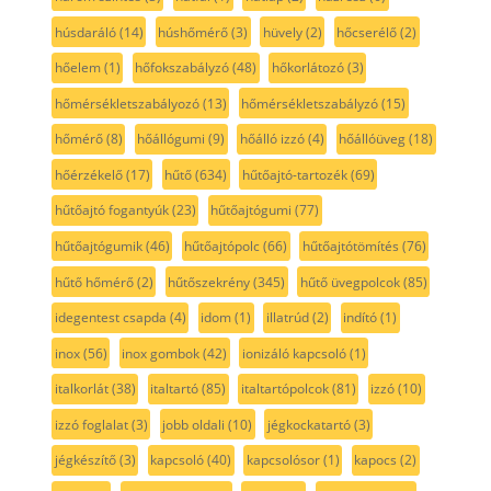
húsdaráló
(14)
húshőmérő
(3)
hüvely
(2)
hőcserélő
(2)
hőelem
(1)
hőfokszabályzó
(48)
hőkorlátozó
(3)
hőmérsékletszabályozó
(13)
hőmérsékletszabályzó
(15)
hőmérő
(8)
hőállógumi
(9)
hőálló izzó
(4)
hőállóüveg
(18)
hőérzékelő
(17)
hűtő
(634)
hűtőajtó-tartozék
(69)
hűtőajtó fogantyúk
(23)
hűtőajtógumi
(77)
hűtőajtógumik
(46)
hűtőajtópolc
(66)
hűtőajtótömítés
(76)
hűtő hőmérő
(2)
hűtőszekrény
(345)
hűtő üvegpolcok
(85)
idegentest csapda
(4)
idom
(1)
illatrúd
(2)
indító
(1)
inox
(56)
inox gombok
(42)
ionizáló kapcsoló
(1)
italkorlát
(38)
italtartó
(85)
italtartópolcok
(81)
izzó
(10)
izzó foglalat
(3)
jobb oldali
(10)
jégkockatartó
(3)
jégkészítő
(3)
kapcsoló
(40)
kapcsolósor
(1)
kapocs
(2)