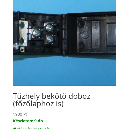
Tűzhely bekötő doboz
(főzőlaphoz is)
1900
Ft
Készleten: 9 db
🚚 Akár másnapi szállítás