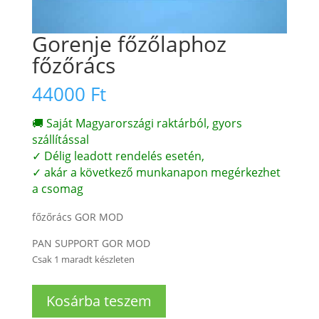
Gorenje főzőlaphoz
főzőrács
44000
Ft
🚚 Saját Magyarországi raktárból, gyors
szállítással
✓ Délig leadott rendelés esetén,
✓ akár a következő munkanapon megérkezhet
a csomag
főzőrács GOR MOD
PAN SUPPORT GOR MOD
Csak 1 maradt készleten
Gorenje
Kosárba teszem
főzőlaphoz