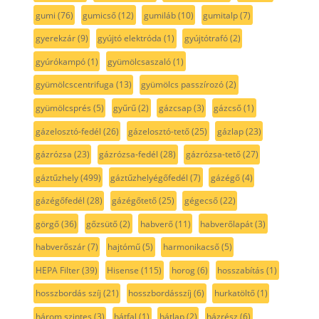
gumi
(76)
gumicső
(12)
gumiláb
(10)
gumitalp
(7)
gyerekzár
(9)
gyújtó elektróda
(1)
gyújtótrafó
(2)
gyúrókampó
(1)
gyümölcsaszaló
(1)
gyümölcscentrifuga
(13)
gyümölcs passzírozó
(2)
gyümölcsprés
(5)
gyűrű
(2)
gázcsap
(3)
gázcső
(1)
gázelosztó-fedél
(26)
gázelosztó-tető
(25)
gázlap
(23)
gázrózsa
(23)
gázrózsa-fedél
(28)
gázrózsa-tető
(27)
gáztűzhely
(499)
gáztűzhelyégőfedél
(7)
gázégő
(4)
gázégőfedél
(28)
gázégőtető
(25)
gégecső
(22)
görgő
(36)
gőzsütő
(2)
habverő
(11)
habverőlapát
(3)
habverőszár
(7)
hajtómű
(5)
harmonikacső
(5)
HEPA Filter
(39)
Hisense
(115)
horog
(6)
hosszabítás
(1)
hosszbordás szíj
(21)
hosszbordásszíj
(6)
hurkatöltő
(1)
három szintes
(3)
hátfal
(1)
hátlap
(2)
házrész
(6)