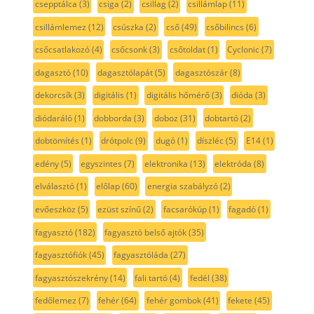
csepptálca
(3)
csiga
(2)
csillag
(2)
csillámlap
(11)
csillámlemez
(12)
csúszka
(2)
cső
(49)
csőbilincs
(6)
csőcsatlakozó
(4)
csőcsonk
(3)
csőtoldat
(1)
Cyclonic
(7)
dagasztó
(10)
dagasztólapát
(5)
dagasztószár
(8)
dekorcsík
(3)
digitális
(1)
digitális hőmérő
(3)
dióda
(3)
diódaráló
(1)
dobborda
(3)
doboz
(31)
dobtartó
(2)
dobtömítés
(1)
drótpolc
(9)
dugó
(1)
díszléc
(5)
E14
(1)
edény
(5)
egyszintes
(7)
elektronika
(13)
elektróda
(8)
elválasztó
(1)
előlap
(60)
energia szabályzó
(2)
evőeszköz
(5)
ezüst színű
(2)
facsarókúp
(1)
fagadó
(1)
fagyasztó
(182)
fagyasztó belső ajtók
(35)
fagyasztófiók
(45)
fagyasztóláda
(27)
fagyasztószekrény
(14)
fali tartó
(4)
fedél
(38)
fedőlemez
(7)
fehér
(64)
fehér gombok
(41)
fekete
(45)