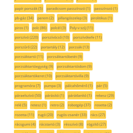
papír porszák
(5)
paradicsom passzírozó
(1)
passzírozó
(1)
pb-gáz
(34)
perem
(2)
pillangószelep
(3)
pirolitikus
(1)
piros
(1)
polc
(86)
polcél
(3)
Poly-v szíj
(11)
porszívó
(220)
porszívócső
(10)
porszívókefe
(11)
porszűrő
(22)
portartály
(12)
porzsák
(13)
porzsáktartó
(11)
porzsáktartóbetét
(9)
porzsáktartóegység
(9)
porzsáktartóidom
(9)
porzsáktartókeret
(10)
porzsáktartóvilla
(9)
programóra
(7)
pumpa
(3)
pálcahőmérő
(1)
pár
(5)
páraelszívó
(50)
párásító
(1)
párátlanító
(1)
rekesz
(29)
relé
(5)
retesz
(1)
retro
(2)
robotgép
(37)
rosetta
(2)
rozetta
(11)
rugó
(20)
rugós-zsanér
(33)
rács
(27)
rácsgumi
(4)
rácstartó
(3)
résszívó
(8)
rögzítő
(27)