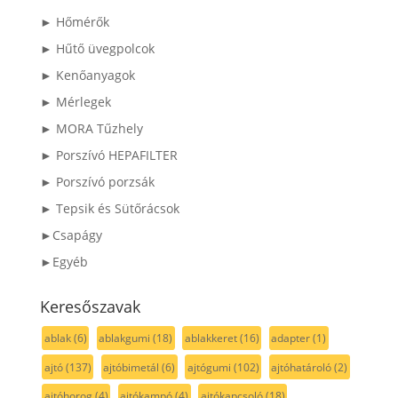
► Hőmérők
► Hűtő üvegpolcok
► Kenőanyagok
► Mérlegek
► MORA Tűzhely
► Porszívó HEPAFILTER
► Porszívó porzsák
► Tepsik és Sütőrácsok
►Csapágy
►Egyéb
Keresőszavak
ablak
(6)
ablakgumi
(18)
ablakkeret
(16)
adapter
(1)
ajtó
(137)
ajtóbimetál
(6)
ajtógumi
(102)
ajtóhatároló
(2)
ajtóhorog
(4)
ajtókampó
(4)
ajtókapcsoló
(18)