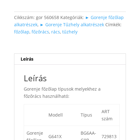
főzőrács
mennyiség
Cikkszám:
gor 560658
Kategóriák:
► Gorenje főzőlap
alkatrészek
,
► Gorenje Tűzhely alkatrészek
Címkék:
főzőlap
,
főzőrács
,
rács
,
tűzhely
Leírás
Leírás
Gorenje főzőlap típusok melyekhez a
főzőrács használható:
ART
Modell
Típus
szám
Gorenje
BG6AA-
G641X
729813