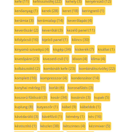
kefe
(11)
kefésszívófej
(22)
kehely
(3)
kenyérsütő
(12)
kenőanyag
(1)
kerek
(28)
keret
(18)
keringtető
(1)
kerámia
(3)
kerámialap
(14)
keverőlapát
(4)
keverőszár
(2)
keverőtál
(3)
kezelő panel
(11)
kifolyócső
(16)
kijelző panel
(1)
kilincs
(30)
kinyomó szivattyú
(4)
kisgép
(34)
kiskerék
(7)
kisállat
(1)
kivetőpánt
(23)
kivezető cső
(1)
klixon
(4)
klíma
(4)
kolbásztöltő
(2)
kombinált kefe
(23)
kombináltszívófej
(22)
komplett
(16)
kompresszor
(4)
kondenzátor
(14)
konyhai mérleg
(1)
korlát
(6)
koronafűtés
(3)
koszorú fűtőszál
(3)
kosár
(34)
kosársín
(3)
kupak
(5)
kuplung
(8)
kutyaszőr
(1)
kábel
(9)
kábeldob
(1)
kávédaráló
(3)
kávéfőző
(1)
kémény
(1)
kés
(16)
késtisztító
(1)
készlet
(38)
kétszintes
(4)
kézimixer
(5)