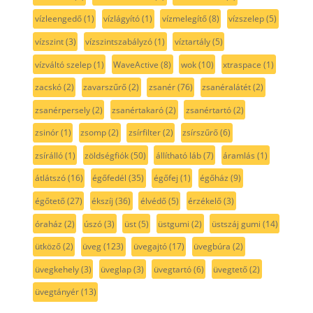
vízleengedő
(1)
vízlágyító
(1)
vízmelegítő
(8)
vízszelep
(5)
vízszint
(3)
vízszintszabályzó
(1)
víztartály
(5)
vízváltó szelep
(1)
WaveActive
(8)
wok
(10)
xtraspace
(1)
zacskó
(2)
zavarszűrő
(2)
zsanér
(76)
zsanéralátét
(2)
zsanérpersely
(2)
zsanértakaró
(2)
zsanértartó
(2)
zsinór
(1)
zsomp
(2)
zsírfilter
(2)
zsírszűrő
(6)
zsírálló
(1)
zöldségfiók
(50)
állítható láb
(7)
áramlás
(1)
átlátszó
(16)
égőfedél
(35)
égőfej
(1)
égőház
(9)
égőtető
(27)
ékszíj
(36)
élvédő
(5)
érzékelő
(3)
óraház
(2)
úszó
(3)
üst
(5)
üstgumi
(2)
üstszáj gumi
(14)
ütköző
(2)
üveg
(123)
üvegajtó
(17)
üvegbúra
(2)
üvegkehely
(3)
üveglap
(3)
üvegtartó
(6)
üvegtető
(2)
üvegtányér
(13)