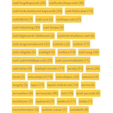
sütő forgókapcsoló
(26)
sütőfunkciókapcsoló
(30)
sütő funkcióválasztó kapcsolók
(26)
sütő fűtőszálak
(15)
sütőidőzítő
(7)
sütő izzó
(3)
sütőkapcsoló
(27)
sütő külsőüveg
(39)
sütő lámpa
(5)
sütő légkeverés fűtőtestek
(2)
sütőmikrohullámú sütő
(6)
sütő programválasztó
(32)
sütőrács
(2)
sütősín
(17)
sütő világítás
(5)
sütőégő
(5)
sütőóra
(14)
sütő üveg
(26)
sütő üzemmódkapcsoló
(25)
sütő üzemmódváltó
(11)
sűtő-timer
(4)
sűtőajtó tömítés
(17)
tartály
(51)
tartó
(26)
tasak
(2)
teleszkópcső
(16)
teleszkópos
(20)
televízió
(9)
tengely
(3)
tepsi
(17)
tepsik sütőrácsok
(16)
termo
(4)
termoelem
(6)
termosztát
(46)
tető
(16)
textil porzsák
(6)
tisztítószer
(1)
tojástartó
(7)
toldócső
(11)
tolóka
(1)
transzformátor
(3)
turbina csavar
(1)
turbókefe
(6)