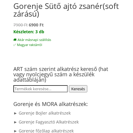
Gorenje Sütő ajtó zsanér(soft
zárású)
Original
Current
7900
Ft
6900
Ft
price
price
Készleten: 3 db
was:
is:
🚚 Akár másnapi szállítás
7900 Ft.
6900 Ft.
✅ Magyar raktárról
ART szám szerint alkatrész kereső (hat
vagy nyolcjegyű szám a készülék
adattábláján)
Keresés
Keresés
a
következőre:
Gorenje és MORA alkatrészek:
► Gorenje Bojler alkatrészek
► Gorenje Fagyasztó Alkatrészek
► Gorenje főzőlap alkatrészek