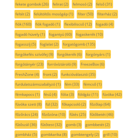
fekete gombok
(26)
felirat
(2)
felmosó
(2)
felső
(31)
feltét
(2)
felültöltős mosógép
(1)
filter
(50)
filterház
(2)
fiók
(160)
fiók fogadó
(1)
flexibiliscső
(12)
fogadó
(4)
fogadó hüvely
(1)
fogantyú
(60)
fogaskerék
(10)
fogasszíj
(5)
foglalat
(2)
forgatógomb
(135)
forgókefés szívófej
(9)
forgókerék
(6)
forgónyárs
(1)
forgótányér
(23)
forróvíztároló
(9)
FreezeBox
(6)
FreshZone
(4)
front
(2)
funkcióválasztó
(35)
furdulatszámszabályzó
(1)
fém
(33)
fémcső
(1)
fémkapocs
(1)
fésű
(4)
fólia
(3)
földgáz
(11)
fúvóka
(42)
fúvóka szett
(8)
fül
(32)
főkapcsoló
(2)
főzőlap
(64)
főzőrács
(24)
főzőzóna
(10)
fűtés
(25)
fűtőbetét
(46)
fűtőszál
(36)
fűtőtest
(32)
gomb
(3)
gombbetét
(2)
gombház
(5)
gombkarika
(8)
gombtengely
(2)
grill
(10)