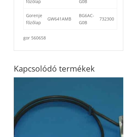
főzőlap
G0B
Gorenje
BG6AC-
GW641AMB
732300
főzőlap
G0B
gor 560658
Kapcsolódó termékek