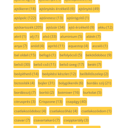
ajtókeret
(18)
ajtónyitás érzékelő
(6)
ajtónyitó
(49)
ajtópolc
(122)
ajtóretesz
(13)
ajtórögzítő
(1)
ajtótartozék
(205)
ajtózár
(34)
ajtó érzékelő
(9)
akku
(12)
akril
(1)
alj
(1)
alsó
(33)
aluminium
(5)
alátét
(7)
anya
(7)
anód
(4)
aprító
(11)
aquastop
(4)
aszaló
(1)
bal oldali
(15)
befogó
(1)
befolyócső
(5)
bekötődoboz
(9)
belső
(30)
belső cső
(11)
belső üveg
(17)
betét
(7)
beépíthető
(14)
beépítési készlet
(12)
beőblítőszelep
(2)
biztosíték
(4)
bojler
(31)
bolygókerék
(6)
bordás szíj
(21)
bordásszíj
(7)
borító
(2)
botmixer
(16)
burkolat
(5)
citrusprés
(3)
Crispzone
(13)
csapágy
(40)
csatlakozódoboz
(4)
csatlakozóház
(4)
csatlakozóidom
(1)
csavar
(7)
csavartakaró
(7)
csepptartály
(3)