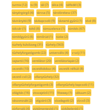
turmix
(12)
tv
(9)
tál
(7)
tálca
(4)
tálfedél
(3)
tányérgörgő
(4)
tárcsa
(5)
tárolórekesz
(37)
távirányító
(9)
távkapcsoló
(9)
távtartó gyűrű
(1)
tévé
(8)
tölcsér
(1)
töltő
(8)
tömszelence
(1)
tömítés
(67)
tömítőgyűrű
(6)
tömőrúd
(1)
tüske
(2)
tüzhely külsőüveg
(31)
tűzhely
(563)
tűzhelyforgatógomb
(22)
univerzális
(4)
v-szíj
(11)
vajtartó
(16)
ventilátor
(20)
ventilátorlapát
(2)
vezeték
(10)
vezetékdoboz
(4)
vezeték nélküli
(8)
vezető cső
(2)
villanytűzhely
(32)
villanytűzhelyforgatógomb
(3)
villanytűzhely kapcsoló
(11)
világítás
(16)
visszajelző
(11)
Vitaway
(1)
vákuum
(2)
vászonzsák
(2)
végzáró
(3)
vízadagoló
(2)
vízcső
(3)
vízforraló
(4)
vízkőmentesítő
(1)
vízkőtelenítő
(1)