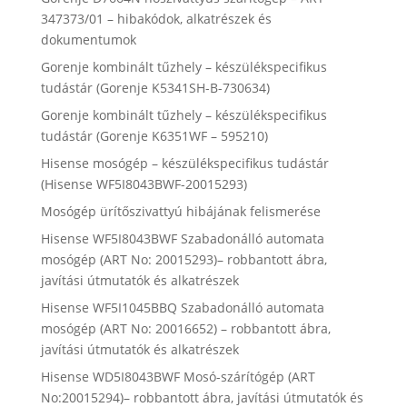
347373/01 – hibakódok, alkatrészek és
dokumentumok
Gorenje kombinált tűzhely – készülékspecifikus
tudástár (Gorenje K5341SH-B-730634)
Gorenje kombinált tűzhely – készülékspecifikus
tudástár (Gorenje K6351WF – 595210)
Hisense mosógép – készülékspecifikus tudástár
(Hisense WF5I8043BWF-20015293)
Mosógép ürítőszivattyú hibájának felismerése
Hisense WF5I8043BWF Szabadonálló automata
mosógép (ART No: 20015293)– robbantott ábra,
javítási útmutatók és alkatrészek
Hisense WF5I1045BBQ Szabadonálló automata
mosógép (ART No: 20016652) – robbantott ábra,
javítási útmutatók és alkatrészek
Hisense WD5I8043BWF Mosó-szárítógép (ART
No:20015294)– robbantott ábra, javítási útmutatók és