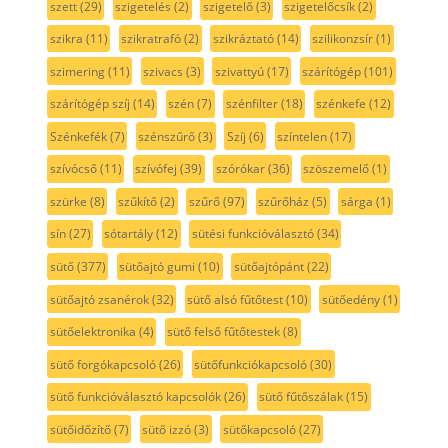
szett
(29)
szigetelés
(2)
szigetelő
(3)
szigetelőcsík
(2)
szikra
(11)
szikratrafó
(2)
szikráztató
(14)
szilikonzsír
(1)
szimering
(11)
szivacs
(3)
szivattyú
(17)
szárítógép
(101)
szárítógép szíj
(14)
szén
(7)
szénfilter
(18)
szénkefe
(12)
Szénkefék
(7)
szénszűrő
(3)
Szíj
(6)
színtelen
(17)
szívócső
(11)
szívófej
(39)
szórókar
(36)
szöszemelő
(1)
szürke
(8)
szűkítő
(2)
szűrő
(97)
szűrőház
(5)
sárga
(1)
sín
(27)
sótartály
(12)
sütési funkcióválasztó
(34)
sütő
(377)
sütőajtó gumi
(10)
sütőajtópánt
(22)
sütőajtó zsanérok
(32)
sütő alsó fűtőtest
(10)
sütőedény
(1)
sütőelektronika
(4)
sütő felső fűtőtestek
(8)
sütő forgókapcsoló
(26)
sütőfunkciókapcsoló
(30)
sütő funkcióválasztó kapcsolók
(26)
sütő fűtőszálak
(15)
sütőidőzítő
(7)
sütő izzó
(3)
sütőkapcsoló
(27)