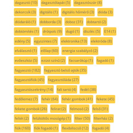
dagasztó
(10)
dagasztólapát
(5)
dagasztószár
(8)
dekorcsík
(3)
digitális
(1)
digitális hőmérő
(3)
dióda
(3)
diódaráló
(1)
dobborda
(3)
doboz
(31)
dobtartó
(2)
dobtömítés
(1)
drótpolc
(9)
dugó
(1)
díszléc
(5)
E14
(1)
edény
(5)
egyszintes
(7)
elektronika
(13)
elektróda
(8)
elválasztó
(1)
előlap
(60)
energia szabályzó
(2)
evőeszköz
(5)
ezüst színű
(2)
facsarókúp
(1)
fagadó
(1)
fagyasztó
(182)
fagyasztó belső ajtók
(35)
fagyasztófiók
(45)
fagyasztóláda
(27)
fagyasztószekrény
(14)
fali tartó
(4)
fedél
(38)
fedőlemez
(7)
fehér
(64)
fehér gombok
(41)
fekete
(45)
fekete gombok
(26)
felirat
(2)
felmosó
(2)
felső
(31)
feltét
(2)
felültöltős mosógép
(1)
filter
(50)
filterház
(2)
fiók
(160)
fiók fogadó
(1)
flexibiliscső
(12)
fogadó
(4)