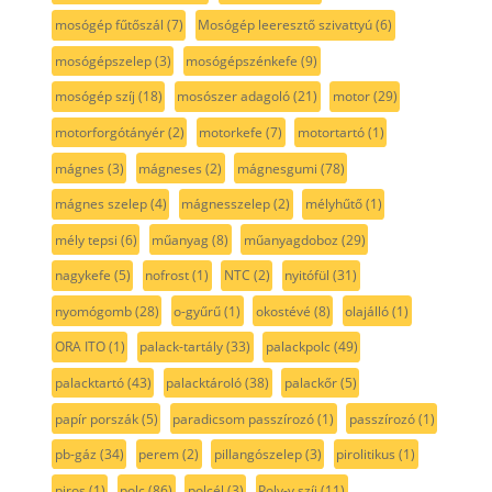
mosógép fűtőszál
(7)
Mosógép leeresztő szivattyú
(6)
mosógépszelep
(3)
mosógépszénkefe
(9)
mosógép szíj
(18)
mosószer adagoló
(21)
motor
(29)
motorforgótányér
(2)
motorkefe
(7)
motortartó
(1)
mágnes
(3)
mágneses
(2)
mágnesgumi
(78)
mágnes szelep
(4)
mágnesszelep
(2)
mélyhűtő
(1)
mély tepsi
(6)
műanyag
(8)
műanyagdoboz
(29)
nagykefe
(5)
nofrost
(1)
NTC
(2)
nyitófül
(31)
nyomógomb
(28)
o-gyűrű
(1)
okostévé
(8)
olajálló
(1)
ORA ITO
(1)
palack-tartály
(33)
palackpolc
(49)
palacktartó
(43)
palacktároló
(38)
palackőr
(5)
papír porszák
(5)
paradicsom passzírozó
(1)
passzírozó
(1)
pb-gáz
(34)
perem
(2)
pillangószelep
(3)
pirolitikus
(1)
piros
(1)
polc
(86)
polcél
(3)
Poly-v szíj
(11)