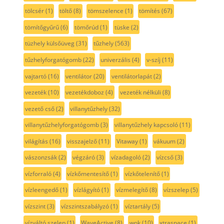
tölcsér
(1)
töltő
(8)
tömszelence
(1)
tömítés
(67)
tömítőgyűrű
(6)
tömőrúd
(1)
tüske
(2)
tüzhely külsőüveg
(31)
tűzhely
(563)
tűzhelyforgatógomb
(22)
univerzális
(4)
v-szíj
(11)
vajtartó
(16)
ventilátor
(20)
ventilátorlapát
(2)
vezeték
(10)
vezetékdoboz
(4)
vezeték nélküli
(8)
vezető cső
(2)
villanytűzhely
(32)
villanytűzhelyforgatógomb
(3)
villanytűzhely kapcsoló
(11)
világítás
(16)
visszajelző
(11)
Vitaway
(1)
vákuum
(2)
vászonzsák
(2)
végzáró
(3)
vízadagoló
(2)
vízcső
(3)
vízforraló
(4)
vízkőmentesítő
(1)
vízkőtelenítő
(1)
vízleengedő
(1)
vízlágyító
(1)
vízmelegítő
(8)
vízszelep
(5)
vízszint
(3)
vízszintszabályzó
(1)
víztartály
(5)
vízváltó szelep
(1)
WaveActive
(8)
wok
(10)
xtraspace
(1)