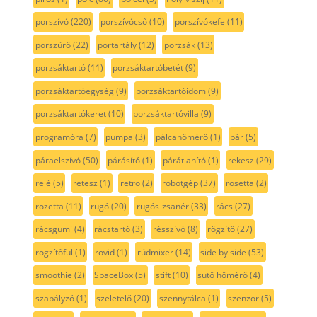
porszívó
(220)
porszívócső
(10)
porszívókefe
(11)
porszűrő
(22)
portartály
(12)
porzsák
(13)
porzsáktartó
(11)
porzsáktartóbetét
(9)
porzsáktartóegység
(9)
porzsáktartóidom
(9)
porzsáktartókeret
(10)
porzsáktartóvilla
(9)
programóra
(7)
pumpa
(3)
pálcahőmérő
(1)
pár
(5)
páraelszívó
(50)
párásító
(1)
párátlanító
(1)
rekesz
(29)
relé
(5)
retesz
(1)
retro
(2)
robotgép
(37)
rosetta
(2)
rozetta
(11)
rugó
(20)
rugós-zsanér
(33)
rács
(27)
rácsgumi
(4)
rácstartó
(3)
résszívó
(8)
rögzítő
(27)
rögzítőfül
(1)
rövid
(1)
rúdmixer
(14)
side by side
(53)
smoothie
(2)
SpaceBox
(5)
stift
(10)
sutő hőmérő
(4)
szabályzó
(1)
szeletelő
(20)
szennytálca
(1)
szenzor
(5)