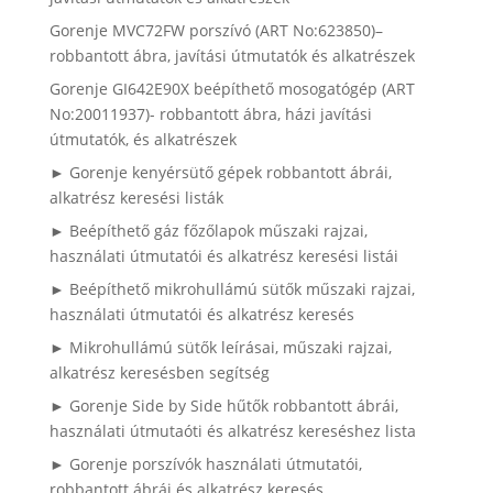
Gorenje MVC72FW porszívó (ART No:623850)–
robbantott ábra, javítási útmutatók és alkatrészek
Gorenje GI642E90X beépíthető mosogatógép (ART
No:20011937)- robbantott ábra, házi javítási
útmutatók, és alkatrészek
► Gorenje kenyérsütő gépek robbantott ábrái,
alkatrész keresési listák
► Beépíthető gáz főzőlapok műszaki rajzai,
használati útmutatói és alkatrész keresési listái
► Beépíthető mikrohullámú sütők műszaki rajzai,
használati útmutatói és alkatrész keresés
► Mikrohullámú sütők leírásai, műszaki rajzai,
alkatrész keresésben segítség
► Gorenje Side by Side hűtők robbantott ábrái,
használati útmutaóti és alkatrész kereséshez lista
► Gorenje porszívók használati útmutatói,
robbantott ábrái és alkatrész keresés