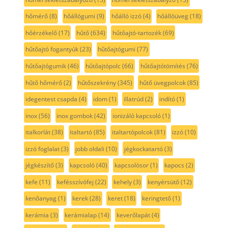
hőmérő
(8)
hőállógumi
(9)
hőálló izzó
(4)
hőállóüveg
(18)
hőérzékelő
(17)
hűtő
(634)
hűtőajtó-tartozék
(69)
hűtőajtó fogantyúk
(23)
hűtőajtógumi
(77)
hűtőajtógumik
(46)
hűtőajtópolc
(66)
hűtőajtótömítés
(76)
hűtő hőmérő
(2)
hűtőszekrény
(345)
hűtő üvegpolcok
(85)
idegentest csapda
(4)
idom
(1)
illatrúd
(2)
indító
(1)
inox
(56)
inox gombok
(42)
ionizáló kapcsoló
(1)
italkorlát
(38)
italtartó
(85)
italtartópolcok
(81)
izzó
(10)
izzó foglalat
(3)
jobb oldali
(10)
jégkockatartó
(3)
jégkészítő
(3)
kapcsoló
(40)
kapcsolósor
(1)
kapocs
(2)
kefe
(11)
kefésszívófej
(22)
kehely
(3)
kenyérsütő
(12)
kenőanyag
(1)
kerek
(28)
keret
(18)
keringtető
(1)
kerámia
(3)
kerámialap
(14)
keverőlapát
(4)