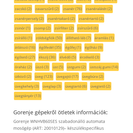
zacskó
(2)
zavarszűrő
(2)
zsanér
(76)
zsanéralátét
(2)
zsanérpersely
(2)
zsanértakaró
(2)
zsanértartó
(2)
zsinór
(1)
zsomp
(2)
zsírfilter
(2)
zsírszűrő
(6)
zsírálló
(1)
zöldségfiók
(50)
állítható láb
(7)
áramlás
(1)
átlátszó
(16)
égőfedél
(35)
égőfej
(1)
égőház
(9)
égőtető
(27)
ékszíj
(36)
élvédő
(5)
érzékelő
(3)
óraház
(2)
úszó
(3)
üst
(5)
üstgumi
(2)
üstszáj gumi
(14)
ütköző
(2)
üveg
(123)
üvegajtó
(17)
üvegbúra
(2)
üvegkehely
(3)
üveglap
(3)
üvegtartó
(6)
üvegtető
(2)
üvegtányér
(13)
Gorenje gépekről ötletek információk:
Gorenje WNHVB60SES szabadonálló automata
mosógép (ART: 20010129)– készülékspecifikus