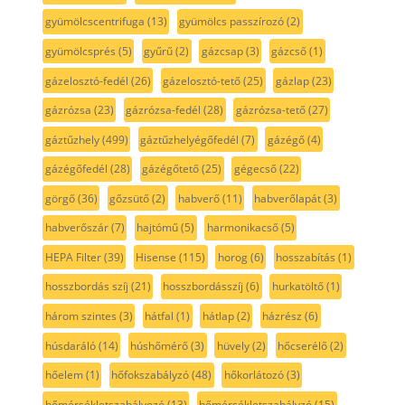
gyümölcscentrifuga
(13)
gyümölcs passzírozó
(2)
gyümölcsprés
(5)
gyűrű
(2)
gázcsap
(3)
gázcső
(1)
gázelosztó-fedél
(26)
gázelosztó-tető
(25)
gázlap
(23)
gázrózsa
(23)
gázrózsa-fedél
(28)
gázrózsa-tető
(27)
gáztűzhely
(499)
gáztűzhelyégőfedél
(7)
gázégő
(4)
gázégőfedél
(28)
gázégőtető
(25)
gégecső
(22)
görgő
(36)
gőzsütő
(2)
habverő
(11)
habverőlapát
(3)
habverőszár
(7)
hajtómű
(5)
harmonikacső
(5)
HEPA Filter
(39)
Hisense
(115)
horog
(6)
hosszabítás
(1)
hosszbordás szíj
(21)
hosszbordásszíj
(6)
hurkatöltő
(1)
három szintes
(3)
hátfal
(1)
hátlap
(2)
házrész
(6)
húsdaráló
(14)
húshőmérő
(3)
hüvely
(2)
hőcserélő
(2)
hőelem
(1)
hőfokszabályzó
(48)
hőkorlátozó
(3)
hőmérsékletszabályozó
(13)
hőmérsékletszabályzó
(15)