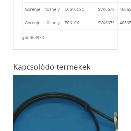
Gorenje
tűzhely
EC610CSC
SVK667S
4686
Gorenje
tűzhely
EC610X
SVK667S
4686
gor 363978
Kapcsolódó termékek