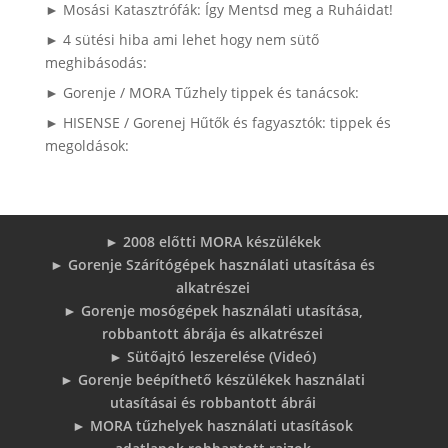
► Mosási Katasztrófák: Így Mentsd meg a Ruháidat!
► 4 sütési hiba ami lehet hogy nem sütő
meghibásodás:
► Gorenje / MORA Tűzhely tippek és tanácsok:
► HISENSE / Gorenej Hűtők és fagyasztók: tippek és
megoldások:
► 2008 előtti MORA készülékek
► Gorenje Szárítógépek használati utasítása és
alkatrészei
► Gorenje mosógépek használati utasítása,
robbantott ábrája és alkatrészei
► Sütőajtó leszerelése (Videó)
► Gorenje beépíthető készülékek használati
utasításai és robbantott ábrái
► MORA tűzhelyek használati utasítások