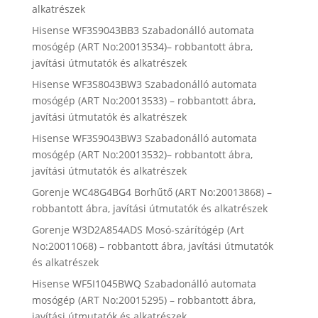
alkatrészek
Hisense WF3S9043BB3 Szabadonálló automata
mosógép (ART No:20013534)– robbantott ábra,
javítási útmutatók és alkatrészek
Hisense WF3S8043BW3 Szabadonálló automata
mosógép (ART No:20013533) – robbantott ábra,
javítási útmutatók és alkatrészek
Hisense WF3S9043BW3 Szabadonálló automata
mosógép (ART No:20013532)– robbantott ábra,
javítási útmutatók és alkatrészek
Gorenje WC48G4BG4 Borhűtő (ART No:20013868) –
robbantott ábra, javítási útmutatók és alkatrészek
Gorenje W3D2A854ADS Mosó-szárítógép (Art
No:20011068) – robbantott ábra, javítási útmutatók
és alkatrészek
Hisense WF5I1045BWQ Szabadonálló automata
mosógép (ART No:20015295) – robbantott ábra,
javítási útmutatók és alkatrészek