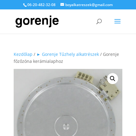
06-20-482-32-08
boyalkatreszek@gmail.com
Kezdőlap
/
► Gorenje Tűzhely alkatrészek
/ Gorenje
főzőzóna kerámialaphoz