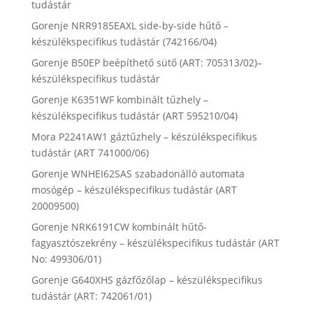
tudástár
Gorenje NRR9185EAXL side-by-side hűtő –
készülékspecifikus tudástár (742166/04)
Gorenje B50EP beépíthető sütő (ART: 705313/02)–
készülékspecifikus tudástár
Gorenje K6351WF kombinált tűzhely –
készülékspecifikus tudástár (ART 595210/04)
Mora P2241AW1 gáztűzhely – készülékspecifikus
tudástár (ART 741000/06)
Gorenje WNHEI62SAS szabadonálló automata
mosógép – készülékspecifikus tudástár (ART
20009500)
Gorenje NRK6191CW kombinált hűtő-
fagyasztószekrény – készülékspecifikus tudástár (ART
No: 499306/01)
Gorenje G640XHS gázfőzőlap – készülékspecifikus
tudástár (ART: 742061/01)