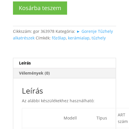
Gorenje
Kosárba teszem
főzőzóna
kerámialaphoz
mennyiség
Cikkszám:
gor 363978
Kategória:
► Gorenje Tűzhely
alkatrészek
Címkék:
főzőlap
,
kerámialap
,
tűzhely
Leírás
Vélemények (0)
Leírás
Az alábbi készülékekhez használható:
ART
Modell
Típus
szám