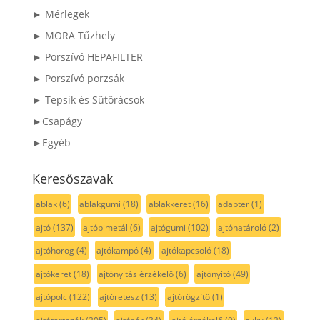
► Mérlegek
► MORA Tűzhely
► Porszívó HEPAFILTER
► Porszívó porzsák
► Tepsik és Sütőrácsok
►Csapágy
►Egyéb
Keresőszavak
ablak
(6)
ablakgumi
(18)
ablakkeret
(16)
adapter
(1)
ajtó
(137)
ajtóbimetál
(6)
ajtógumi
(102)
ajtóhatároló
(2)
ajtóhorog
(4)
ajtókampó
(4)
ajtókapcsoló
(18)
ajtókeret
(18)
ajtónyitás érzékelő
(6)
ajtónyitó
(49)
ajtópolc
(122)
ajtóretesz
(13)
ajtórögzítő
(1)