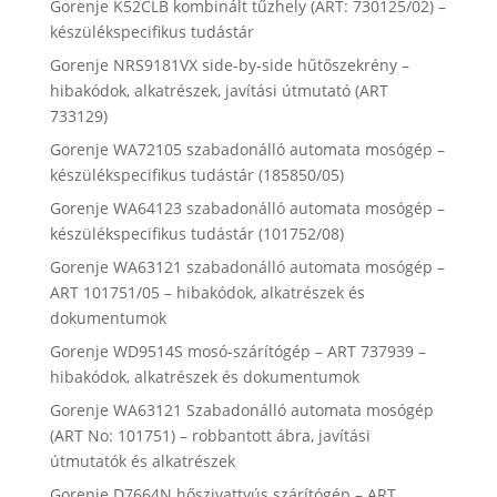
Gorenje K52CLB kombinált tűzhely (ART: 730125/02) –
készülékspecifikus tudástár
Gorenje NRS9181VX side-by-side hűtőszekrény –
hibakódok, alkatrészek, javítási útmutató (ART
733129)
Gorenje WA72105 szabadonálló automata mosógép –
készülékspecifikus tudástár (185850/05)
Gorenje WA64123 szabadonálló automata mosógép –
készülékspecifikus tudástár (101752/08)
Gorenje WA63121 szabadonálló automata mosógép –
ART 101751/05 – hibakódok, alkatrészek és
dokumentumok
Gorenje WD9514S mosó-szárítógép – ART 737939 –
hibakódok, alkatrészek és dokumentumok
Gorenje WA63121 Szabadonálló automata mosógép
(ART No: 101751) – robbantott ábra, javítási
útmutatók és alkatrészek
Gorenje D7664N hőszivattyús szárítógép – ART