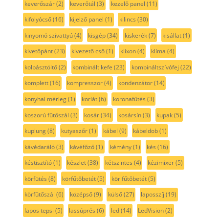
keverőszár
(2)
keverőtál
(3)
kezelő panel
(11)
kifolyócső
(16)
kijelző panel
(1)
kilincs
(30)
kinyomó szivattyú
(4)
kisgép
(34)
kiskerék
(7)
kisállat
(1)
kivetőpánt
(23)
kivezető cső
(1)
klixon
(4)
klíma
(4)
kolbásztöltő
(2)
kombinált kefe
(23)
kombináltszívófej
(22)
komplett
(16)
kompresszor
(4)
kondenzátor
(14)
konyhai mérleg
(1)
korlát
(6)
koronafűtés
(3)
koszorú fűtőszál
(3)
kosár
(34)
kosársín
(3)
kupak
(5)
kuplung
(8)
kutyaszőr
(1)
kábel
(9)
kábeldob
(1)
kávédaráló
(3)
kávéfőző
(1)
kémény
(1)
kés
(16)
késtisztító
(1)
készlet
(38)
kétszintes
(4)
kézimixer
(5)
körfütés
(8)
körfűtőbetét
(5)
kör fűtőbetét
(5)
körfűtőszál
(6)
középső
(9)
külső
(27)
laposszíj
(19)
lapos tepsi
(5)
lassúprés
(6)
led
(14)
LedVision
(2)