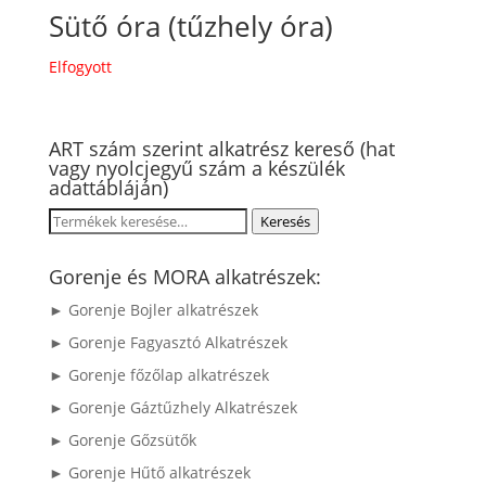
Sütő óra (tűzhely óra)
Elfogyott
ART szám szerint alkatrész kereső (hat
vagy nyolcjegyű szám a készülék
adattábláján)
Keresés
Keresés
a
következőre:
Gorenje és MORA alkatrészek:
► Gorenje Bojler alkatrészek
► Gorenje Fagyasztó Alkatrészek
► Gorenje főzőlap alkatrészek
► Gorenje Gáztűzhely Alkatrészek
► Gorenje Gőzsütők
► Gorenje Hűtő alkatrészek