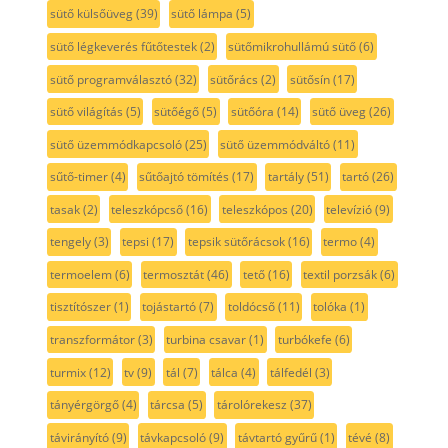
sütő külsőüveg
(39)
sütő lámpa
(5)
sütő légkeverés fűtőtestek
(2)
sütőmikrohullámú sütő
(6)
sütő programválasztó
(32)
sütőrács
(2)
sütősín
(17)
sütő világítás
(5)
sütőégő
(5)
sütőóra
(14)
sütő üveg
(26)
sütő üzemmódkapcsoló
(25)
sütő üzemmódváltó
(11)
sűtő-timer
(4)
sűtőajtó tömítés
(17)
tartály
(51)
tartó
(26)
tasak
(2)
teleszkópcső
(16)
teleszkópos
(20)
televízió
(9)
tengely
(3)
tepsi
(17)
tepsik sütőrácsok
(16)
termo
(4)
termoelem
(6)
termosztát
(46)
tető
(16)
textil porzsák
(6)
tisztítószer
(1)
tojástartó
(7)
toldócső
(11)
tolóka
(1)
transzformátor
(3)
turbina csavar
(1)
turbókefe
(6)
turmix
(12)
tv
(9)
tál
(7)
tálca
(4)
tálfedél
(3)
tányérgörgő
(4)
tárcsa
(5)
tárolórekesz
(37)
távirányító
(9)
távkapcsoló
(9)
távtartó gyűrű
(1)
tévé
(8)