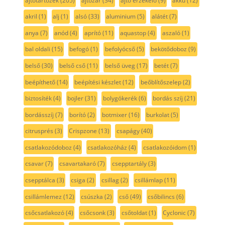
ajtótartozék
(205)
ajtózár
(34)
ajtó érzékelő
(9)
akku
(12)
akril
(1)
alj
(1)
alsó
(33)
aluminium
(5)
alátét
(7)
anya
(7)
anód
(4)
aprító
(11)
aquastop
(4)
aszaló
(1)
bal oldali
(15)
befogó
(1)
befolyócső
(5)
bekötődoboz
(9)
belső
(30)
belső cső
(11)
belső üveg
(17)
betét
(7)
beépíthető
(14)
beépítési készlet
(12)
beőblítőszelep
(2)
biztosíték
(4)
bojler
(31)
bolygókerék
(6)
bordás szíj
(21)
bordásszíj
(7)
borító
(2)
botmixer
(16)
burkolat
(5)
citrusprés
(3)
Crispzone
(13)
csapágy
(40)
csatlakozódoboz
(4)
csatlakozóház
(4)
csatlakozóidom
(1)
csavar
(7)
csavartakaró
(7)
csepptartály
(3)
csepptálca
(3)
csiga
(2)
csillag
(2)
csillámlap
(11)
csillámlemez
(12)
csúszka
(2)
cső
(49)
csőbilincs
(6)
csőcsatlakozó
(4)
csőcsonk
(3)
csőtoldat
(1)
Cyclonic
(7)