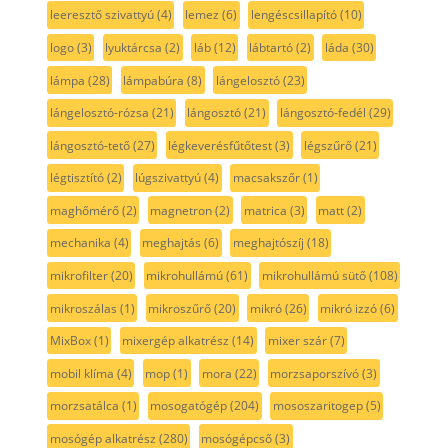
leeresztő szivattyú
(4)
lemez
(6)
lengéscsillapító
(10)
logo
(3)
lyuktárcsa
(2)
láb
(12)
lábtartó
(2)
láda
(30)
lámpa
(28)
lámpabúra
(8)
lángelosztó
(23)
lángelosztó-rózsa
(21)
lángosztó
(21)
lángosztó-fedél
(29)
lángosztó-tető
(27)
légkeverésfűtőtest
(3)
légszűrő
(21)
légtisztító
(2)
lúgszivattyú
(4)
macsakszőr
(1)
maghőmérő
(2)
magnetron
(2)
matrica
(3)
matt
(2)
mechanika
(4)
meghajtás
(6)
meghajtószíj
(18)
mikrofilter
(20)
mikrohullámú
(61)
mikrohullámú sütő
(108)
mikroszálas
(1)
mikroszűrő
(20)
mikró
(26)
mikró izzó
(6)
MixBox
(1)
mixergép alkatrész
(14)
mixer szár
(7)
mobil klíma
(4)
mop
(1)
mora
(22)
morzsaporszívó
(3)
morzsatálca
(1)
mosogatógép
(204)
mososzaritogep
(5)
mosógép alkatrész
(280)
mosógépcső
(3)