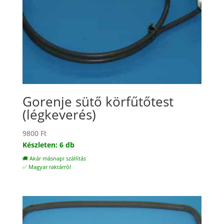
Gorenje sütő körfűtőtest
(légkeverés)
9800
Ft
Készleten: 6 db
🚚 Akár másnapi szállítás
✅ Magyar raktárról