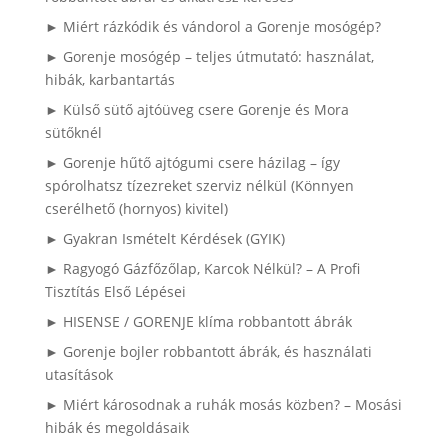
► Miért rázkódik és vándorol a Gorenje mosógép?
► Gorenje mosógép – teljes útmutató: használat,
hibák, karbantartás
► Külső sütő ajtóüveg csere Gorenje és Mora
sütőknél
► Gorenje hűtő ajtógumi csere házilag – így
spórolhatsz tízezreket szerviz nélkül (Könnyen
cserélhető (hornyos) kivitel)
► Gyakran Ismételt Kérdések (GYIK)
► Ragyogó Gázfőzőlap, Karcok Nélkül? – A Profi
Tisztítás Első Lépései
► HISENSE / GORENJE klíma robbantott ábrák
► Gorenje bojler robbantott ábrák, és használati
utasítások
► Miért károsodnak a ruhák mosás közben? – Mosási
hibák és megoldásaik