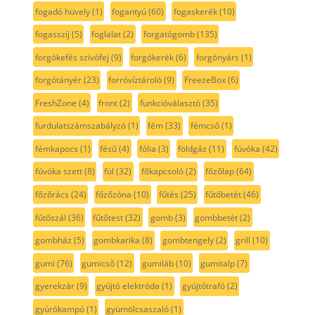
fogadó hüvely
(1)
fogantyú
(60)
fogaskerék
(10)
fogasszíj
(5)
foglalat
(2)
forgatógomb
(135)
forgókefés szívófej
(9)
forgókerék
(6)
forgónyárs
(1)
forgótányér
(23)
forróvíztároló
(9)
FreezeBox
(6)
FreshZone
(4)
front
(2)
funkcióválasztó
(35)
furdulatszámszabályzó
(1)
fém
(33)
fémcső
(1)
fémkapocs
(1)
fésű
(4)
fólia
(3)
földgáz
(11)
fúvóka
(42)
fúvóka szett
(8)
fül
(32)
főkapcsoló
(2)
főzőlap
(64)
főzőrács
(24)
főzőzóna
(10)
fűtés
(25)
fűtőbetét
(46)
fűtőszál
(36)
fűtőtest
(32)
gomb
(3)
gombbetét
(2)
gombház
(5)
gombkarika
(8)
gombtengely
(2)
grill
(10)
gumi
(76)
gumicső
(12)
gumiláb
(10)
gumitalp
(7)
gyerekzár
(9)
gyújtó elektróda
(1)
gyújtótrafó
(2)
gyúrókampó
(1)
gyümölcsaszaló
(1)