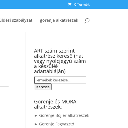
0 Termék
üldési szabályzat
gorenje alkatrészek
ART szám szerint
alkatrész kereső (hat
vagy nyolcjegyű szám
a készülék
adattábláján)
Keresés
a
Keresés
következőre:
Gorenje és MORA
alkatrészek:
► Gorenje Bojler alkatrészek
► Gorenje Fagyasztó