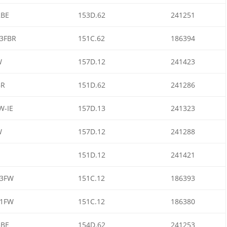
2BE
153D.62
241251
3FBR
151C.62
186394
W
157D.12
241423
BR
151D.62
241286
W-IE
157D.13
241323
W
157D.12
241288
151D.12
241421
3FW
151C.12
186393
1FW
151C.12
186380
3BE
154D.62
241253