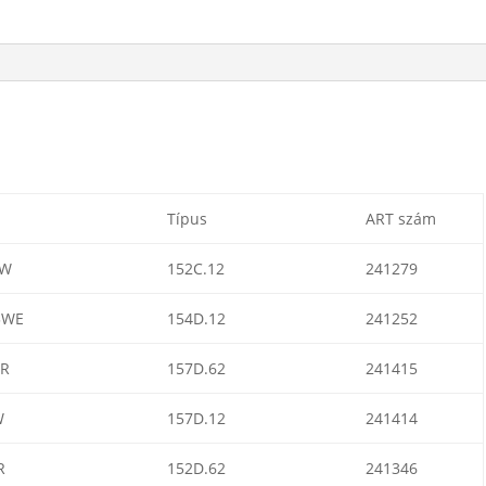
Típus
ART szám
IW
152C.12
241279
3WE
154D.12
241252
BR
157D.62
241415
W
157D.12
241414
R
152D.62
241346