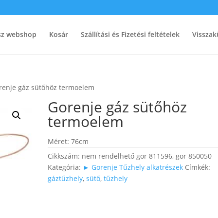
ész webshop
Kosár
Szállítási és Fizetési feltételek
Visszak
renje gáz sütőhöz termoelem
Gorenje gáz sütőhöz
termoelem
Méret: 76cm
Cikkszám:
nem rendelhető gor 811596, gor 850050
Kategória:
► Gorenje Tűzhely alkatrészek
Címkék:
gáztűzhely
,
sütő
,
tűzhely