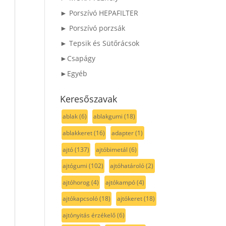
► Porszívó HEPAFILTER
► Porszívó porzsák
► Tepsik és Sütőrácsok
►Csapágy
►Egyéb
Keresőszavak
ablak
(6)
ablakgumi
(18)
ablakkeret
(16)
adapter
(1)
ajtó
(137)
ajtóbimetál
(6)
ajtógumi
(102)
ajtóhatároló
(2)
ajtóhorog
(4)
ajtókampó
(4)
ajtókapcsoló
(18)
ajtókeret
(18)
ajtónyitás érzékelő
(6)