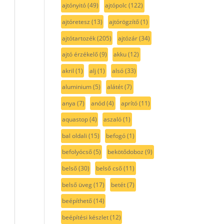
ajtónyitó
(49)
ajtópolc
(122)
ajtóretesz
(13)
ajtórögzítő
(1)
ajtótartozék
(205)
ajtózár
(34)
ajtó érzékelő
(9)
akku
(12)
akril
(1)
alj
(1)
alsó
(33)
aluminium
(5)
alátét
(7)
anya
(7)
anód
(4)
aprító
(11)
aquastop
(4)
aszaló
(1)
bal oldali
(15)
befogó
(1)
befolyócső
(5)
bekötődoboz
(9)
belső
(30)
belső cső
(11)
belső üveg
(17)
betét
(7)
beépíthető
(14)
beépítési készlet
(12)