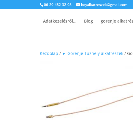
06-20-482-32-08
boyalkatreszek@gmail.com
Adatkezelésről…
Blog
gorenje alkatr
Kezdőlap
/
► Gorenje Tűzhely alkatrészek
/ Go