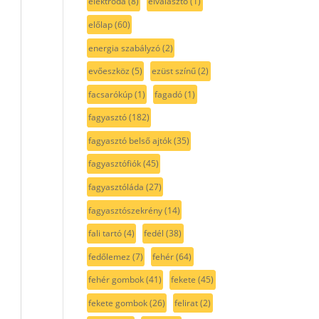
elektróda
(8)
elválasztó
(1)
előlap
(60)
energia szabályzó
(2)
evőeszköz
(5)
ezüst színű
(2)
facsarókúp
(1)
fagadó
(1)
fagyasztó
(182)
fagyasztó belső ajtók
(35)
fagyasztófiók
(45)
fagyasztóláda
(27)
fagyasztószekrény
(14)
fali tartó
(4)
fedél
(38)
fedőlemez
(7)
fehér
(64)
fehér gombok
(41)
fekete
(45)
fekete gombok
(26)
felirat
(2)