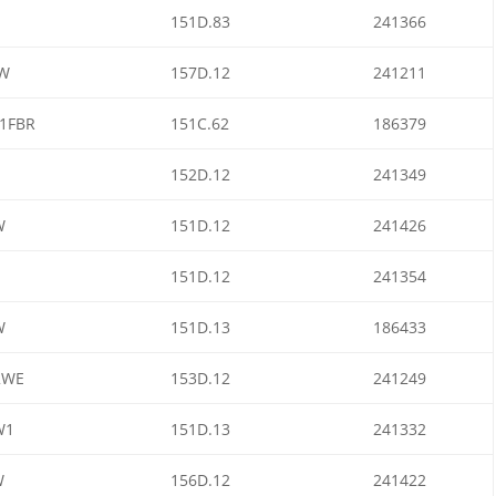
151D.83
241366
AW
157D.12
241211
1FBR
151C.62
186379
152D.12
241349
W
151D.12
241426
151D.12
241354
W
151D.13
186433
2WE
153D.12
241249
W1
151D.13
241332
W
156D.12
241422