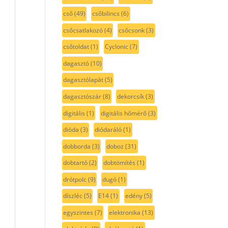
cső
(49)
csőbilincs
(6)
csőcsatlakozó
(4)
csőcsonk
(3)
csőtoldat
(1)
Cyclonic
(7)
dagasztó
(10)
dagasztólapát
(5)
dagasztószár
(8)
dekorcsík
(3)
digitális
(1)
digitális hőmérő
(3)
dióda
(3)
diódaráló
(1)
dobborda
(3)
doboz
(31)
dobtartó
(2)
dobtömítés
(1)
drótpolc
(9)
dugó
(1)
díszléc
(5)
E14
(1)
edény
(5)
egyszintes
(7)
elektronika
(13)