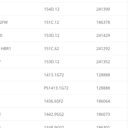
154D.12
241390
2FW
151C.12
186378
0
153D.12
241429
1HBR1
151C.62
241292
W
153D.12
241352
1413.1G72
128888
PS1413.1G72
128888
1436.65F2
186064
2
1442.95G2
186073
S
1448.9G02
186301