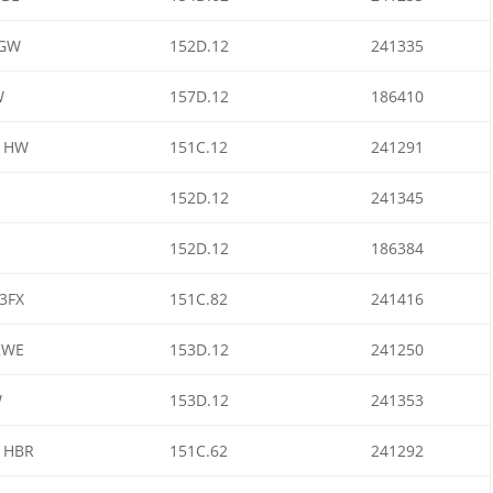
GW
152D.12
241335
W
157D.12
186410
1HW
151C.12
241291
152D.12
241345
152D.12
186384
3FX
151C.82
241416
2WE
153D.12
241250
W
153D.12
241353
1HBR
151C.62
241292