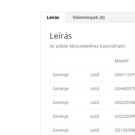
Leírás
Vélemények (0)
Leírás
Az alábbi készülékekhez használható:
Modell
Gorenje
sütő
GN51101
Gorenje
sütő
GSH4097
Gorenje
sütő
GI52203I
Gorenje
sütő
GI52203I
Gorenje
sütő
G51203IB