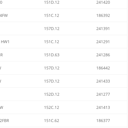
0
151D.12
241420
4FW
151C.12
186392
157D.12
241391
1HW1
151C.12
241291
BR
151D.63
241286
W
157D.12
186442
W
157D.12
241433
152D.12
241277
IW
152C.12
241413
2FBR
151C.62
186377