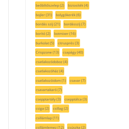
beőblítőszelep
(2)
biztosíték
(4)
bojler
(31)
bolygókerék
(6)
bordás szíj
(21)
bordásszíj
(7)
borító
(2)
botmixer
(16)
burkolat
(5)
citrusprés
(3)
Crispzone
(13)
csapágy
(40)
csatlakozódoboz
(4)
csatlakozóház
(4)
csatlakozóidom
(1)
csavar
(7)
csavartakaró
(7)
csepptartály
(3)
csepptálca
(3)
csiga
(2)
csillag
(2)
csillámlap
(11)
csillámlemez
(12)
csúszka
(2)