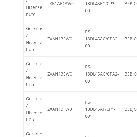
/
LXB1AE13W0
18DL4SEC/CP2-
BSBJC
Hisense
001
hűtő
Gorenje
RS-
/
ZXAN13EW0
18DL4SAC/CPA2-
BSBJC
Hisense
001
hűtő
Gorenje
RS-
/
ZXAN13EW0
18DL4SAC/CPA2-
BSBJC
Hisense
001
hűtő
Gorenje
RS-
/
ZXAN13FW0
18DL4SAF/CP1-
BSBJC
Hisense
001
hűtő
Gorenje