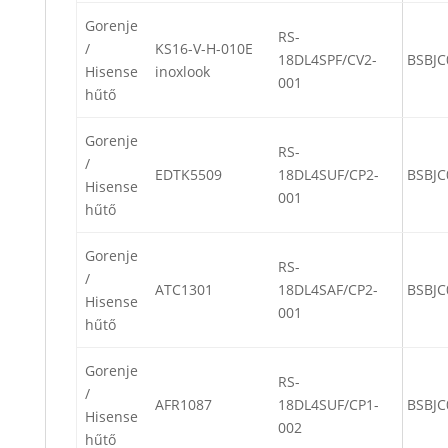
Gorenje
RS-
/
KS16-V-H-010E
18DL4SPF/CV2-
BSBJC
Hisense
inoxlook
001
hűtő
Gorenje
RS-
/
EDTK5509
18DL4SUF/CP2-
BSBJC
Hisense
001
hűtő
Gorenje
RS-
/
ATC1301
18DL4SAF/CP2-
BSBJC
Hisense
001
hűtő
Gorenje
RS-
/
AFR1087
18DL4SUF/CP1-
BSBJC
Hisense
002
hűtő