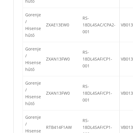
hűtő
Gorenje
RS-
/
ZXAE13EW0
18DL4SAC/CPA2-
VB013
Hisense
001
hűtő
Gorenje
RS-
/
ZXAN13FW0
18DL4SAF/CP1-
VB013
Hisense
001
hűtő
Gorenje
RS-
/
ZXAN13FW0
18DL4SAF/CP1-
VB013
Hisense
001
hűtő
Gorenje
RS-
/
RTB414F1AW
18DL4SAF/CP1-
VB013
Hisense