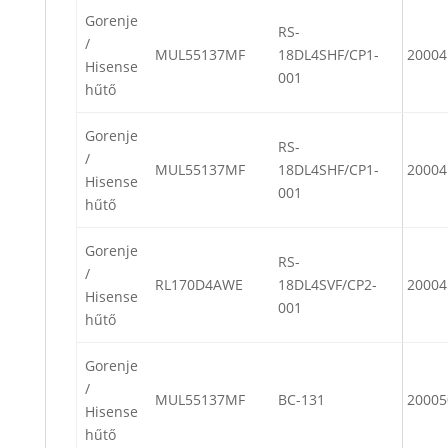
Gorenje
RS-
/
MUL55137MF
18DL4SHF/CP1-
20004
Hisense
001
hűtő
Gorenje
RS-
/
MUL55137MF
18DL4SHF/CP1-
20004
Hisense
001
hűtő
Gorenje
RS-
/
RL170D4AWE
18DL4SVF/CP2-
20004
Hisense
001
hűtő
Gorenje
/
MUL55137MF
BC-131
20005
Hisense
hűtő