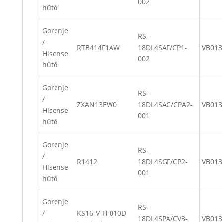
002
hűtő
Gorenje
RS-
/
RTB414F1AW
18DL4SAF/CP1-
VB013
Hisense
002
hűtő
Gorenje
RS-
/
ZXAN13EW0
18DL4SAC/CPA2-
VB013
Hisense
001
hűtő
Gorenje
RS-
/
R1412
18DL4SGF/CP2-
VB013
Hisense
001
hűtő
Gorenje
RS-
/
KS16-V-H-010D
18DL4SPA/CV3-
VB013