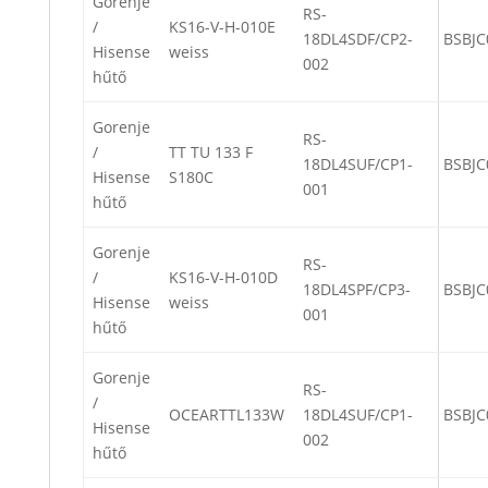
Gorenje
RS-
/
KS16-V-H-010E
18DL4SDF/CP2-
BSBJC
Hisense
weiss
002
hűtő
Gorenje
RS-
/
TT TU 133 F
18DL4SUF/CP1-
BSBJC
Hisense
S180C
001
hűtő
Gorenje
RS-
/
KS16-V-H-010D
18DL4SPF/CP3-
BSBJC
Hisense
weiss
001
hűtő
Gorenje
RS-
/
OCEARTTL133W
18DL4SUF/CP1-
BSBJC
Hisense
002
hűtő