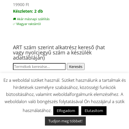
19900
Ft
Készleten: 2 db
🚚 Akár másnapi szállítás
✅ Magyar raktárról
ART szám szerint alkatrész kereső (hat
vagy nyolcjegyű szám a készülék
adattábláján)
Keresés
Keresés
a
következőre:
Ez a weboldal sütiket használ. Sütiket használunk a tartalmak és
Gorenje és MORA alkatrészek:
hirdetések személyre szabásához, közösségi funkciók
► Gorenje Bojler alkatrészek
biztosításához, valamint weboldalforgalmunk elemzéséhez. A
► Gorenje Fagyasztó Alkatrészek
weboldalon való böngészés folytatásával Ön hozzájárul a sütik
► Gorenje főzőlap alkatrészek
használatához.
Elfogadom
Elutasítom
► Gorenje Gáztűzhely Alkatrészek
Tudjon meg többet!
► Gorenje Gőzsütők