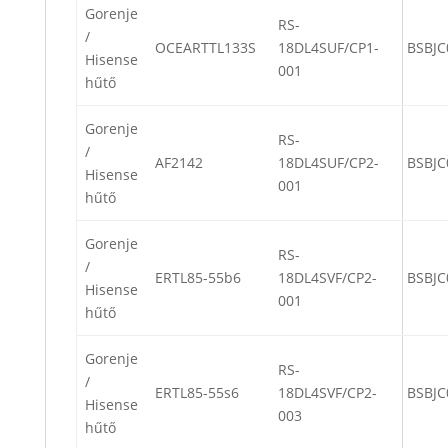
Gorenje
RS-
/
OCEARTTL133S
18DL4SUF/CP1-
BSBJC
Hisense
001
hűtő
Gorenje
RS-
/
AF2142
18DL4SUF/CP2-
BSBJC
Hisense
001
hűtő
Gorenje
RS-
/
ERTL85-55b6
18DL4SVF/CP2-
BSBJC
Hisense
001
hűtő
Gorenje
RS-
/
ERTL85-55s6
18DL4SVF/CP2-
BSBJC
Hisense
003
hűtő