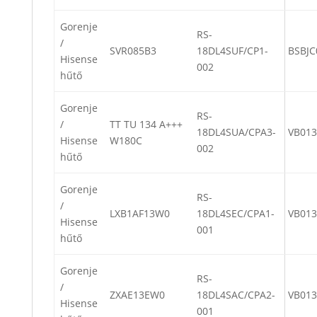
Gorenje
RS-
/
SVR085B3
18DL4SUF/CP1-
BSBJC
Hisense
002
hűtő
Gorenje
RS-
/
TT TU 134 A+++
18DL4SUA/CPA3-
VB013
Hisense
W180C
002
hűtő
Gorenje
RS-
/
LXB1AF13W0
18DL4SEC/CPA1-
VB013
Hisense
001
hűtő
Gorenje
RS-
/
ZXAE13EW0
18DL4SAC/CPA2-
VB013
Hisense
001