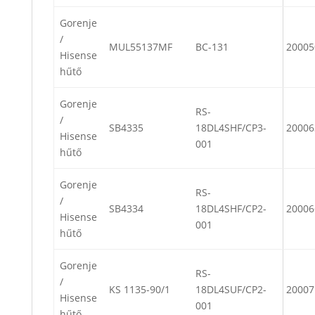
Gorenje
/
MUL55137MF
BC-131
20005
Hisense
hűtő
Gorenje
RS-
/
SB4335
18DL4SHF/CP3-
20006
Hisense
001
hűtő
Gorenje
RS-
/
SB4334
18DL4SHF/CP2-
20006
Hisense
001
hűtő
Gorenje
RS-
/
KS 1135-90/1
18DL4SUF/CP2-
20007
Hisense
001
hűtő