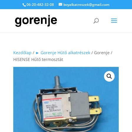
06-20-482-32-08
boyalkatreszek@gmail.com
Kezdőlap
/
► Gorenje Hűtő alkatrészek
/ Gorenje /
HISENSE Hűtő termosztát