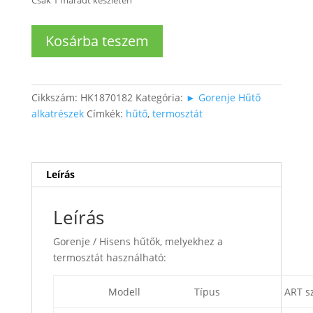
Csak 1 maradt készleten
Gorenje
Kosárba teszem
/
HISENSE
Hűtő
termosztát
Cikkszám:
HK1870182
Kategória:
► Gorenje Hűtő
mennyiség
alkatrészek
Címkék:
hűtő
,
termosztát
Leírás
Leírás
Gorenje / Hisens hűtők, melyekhez a
termosztát használható:
Modell
Típus
ART s