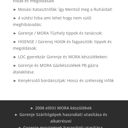
hibák és megoldásaik
► Mosási Katasztrófák: Így Mentsd meg a Ruháidat!
► 4 sütési hiba ami lehet hogy nem sütő
meghibásodás:
► Gorenje / MORA Tűzhely tippek és tanácsok:
► HISENSE / Gorenej Hűtők és fagyasztók: tippek és
megoldások:
► LOC gyerekzár Gorenje és MORA készülékeken:
► Gorenje és MORA Gázkészülékek PB gázra
átalakítása:
► Kenyérsütő bordásszíjak: Hossz és szélesség infók
► 2008 előtti MORA készülékek
► Gorenje Szárítógépek használati utasítása és
alkatrészei
► Gorenje mosógépek használati utasítása,