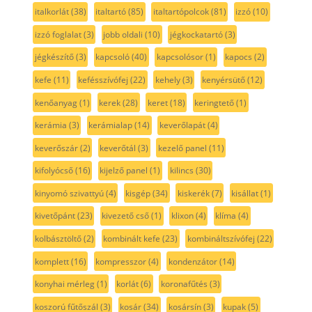
italkorlát
(38)
italtartó
(85)
italtartópolcok
(81)
izzó
(10)
izzó foglalat
(3)
jobb oldali
(10)
jégkockatartó
(3)
jégkészítő
(3)
kapcsoló
(40)
kapcsolósor
(1)
kapocs
(2)
kefe
(11)
kefésszívófej
(22)
kehely
(3)
kenyérsütő
(12)
kenőanyag
(1)
kerek
(28)
keret
(18)
keringtető
(1)
kerámia
(3)
kerámialap
(14)
keverőlapát
(4)
keverőszár
(2)
keverőtál
(3)
kezelő panel
(11)
kifolyócső
(16)
kijelző panel
(1)
kilincs
(30)
kinyomó szivattyú
(4)
kisgép
(34)
kiskerék
(7)
kisállat
(1)
kivetőpánt
(23)
kivezető cső
(1)
klixon
(4)
klíma
(4)
kolbásztöltő
(2)
kombinált kefe
(23)
kombináltszívófej
(22)
komplett
(16)
kompresszor
(4)
kondenzátor
(14)
konyhai mérleg
(1)
korlát
(6)
koronafűtés
(3)
koszorú fűtőszál
(3)
kosár
(34)
kosársín
(3)
kupak
(5)