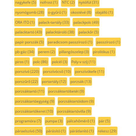
nagykefe
(5)
nofrost
(1)
NTC
(2)
nyitófül
(31)
nyomógomb
(28)
o-gyűrű
(1)
okostévé
(8)
olajálló
(1)
ORA ITO
(1)
palack-tartály
(33)
palackpolc
(49)
palacktartó
(43)
palacktároló
(38)
palackőr
(5)
papír porszák
(5)
paradicsom passzírozó
(1)
passzírozó
(1)
pb-gáz
(34)
perem
(2)
pillangószelep
(3)
pirolitikus
(1)
piros
(1)
polc
(86)
polcél
(3)
Poly-v szíj
(11)
porszívó
(220)
porszívócső
(10)
porszívókefe
(11)
porszűrő
(22)
portartály
(12)
porzsák
(13)
porzsáktartó
(11)
porzsáktartóbetét
(9)
porzsáktartóegység
(9)
porzsáktartóidom
(9)
porzsáktartókeret
(10)
porzsáktartóvilla
(9)
programóra
(7)
pumpa
(3)
pálcahőmérő
(1)
pár
(5)
páraelszívó
(50)
párásító
(1)
párátlanító
(1)
rekesz
(29)