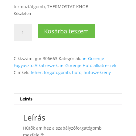
termoztátgomb, THERMOSTAT KNOB
Készleten
Gorenje
Kosárba teszem
Hűtő
hőfoszabályzó
forgatógomb
mennyiség
Cikkszám:
gor 306663
Kategóriák:
► Gorenje
Fagyasztó Alkatrészek
,
► Gorenje Hűtő alkatrészek
Címkék:
fehér
,
forgatógomb
,
hűtő
,
hűtőszekrény
Leírás
Leírás
Hűtők amihez a szabályzóforgatógomb
megfelelő: