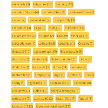
citrusprés
(3)
Crispzone
(13)
csapágy
(40)
csatlakozódoboz
(4)
csatlakozóház
(4)
csatlakozóidom
(1)
csavar
(7)
csavartakaró
(7)
csepptartály
(3)
csepptálca
(3)
csiga
(2)
csillag
(2)
csillámlap
(11)
csillámlemez
(12)
csúszka
(2)
cső
(49)
csőbilincs
(6)
csőcsatlakozó
(4)
csőcsonk
(3)
csőtoldat
(1)
Cyclonic
(7)
dagasztó
(10)
dagasztólapát
(5)
dagasztószár
(8)
dekorcsík
(3)
digitális
(1)
digitális hőmérő
(3)
dióda
(3)
diódaráló
(1)
dobborda
(3)
doboz
(31)
dobtartó
(2)
dobtömítés
(1)
drótpolc
(9)
dugó
(1)
díszléc
(5)
E14
(1)
edény
(5)
egyszintes
(7)
elektronika
(13)
elektróda
(8)
elválasztó
(1)
előlap
(60)
energia szabályzó
(2)
evőeszköz
(5)
ezüst színű
(2)
facsarókúp
(1)
fagadó
(1)
fagyasztó
(182)
fagyasztó belső ajtók
(35)