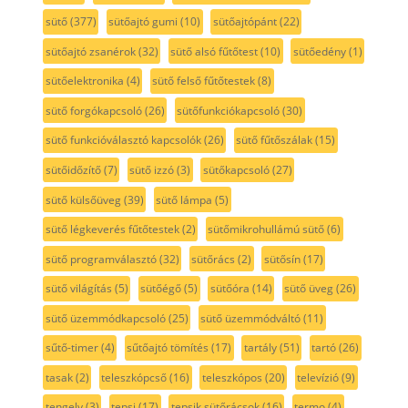
sütő
(377)
sütőajtó gumi
(10)
sütőajtópánt
(22)
sütőajtó zsanérok
(32)
sütő alsó fűtőtest
(10)
sütőedény
(1)
sütőelektronika
(4)
sütő felső fűtőtestek
(8)
sütő forgókapcsoló
(26)
sütőfunkciókapcsoló
(30)
sütő funkcióválasztó kapcsolók
(26)
sütő fűtőszálak
(15)
sütőidőzítő
(7)
sütő izzó
(3)
sütőkapcsoló
(27)
sütő külsőüveg
(39)
sütő lámpa
(5)
sütő légkeverés fűtőtestek
(2)
sütőmikrohullámú sütő
(6)
sütő programválasztó
(32)
sütőrács
(2)
sütősín
(17)
sütő világítás
(5)
sütőégő
(5)
sütőóra
(14)
sütő üveg
(26)
sütő üzemmódkapcsoló
(25)
sütő üzemmódváltó
(11)
sűtő-timer
(4)
sűtőajtó tömítés
(17)
tartály
(51)
tartó
(26)
tasak
(2)
teleszkópcső
(16)
teleszkópos
(20)
televízió
(9)
tengely
(3)
tepsi
(17)
tepsik sütőrácsok
(16)
termo
(4)