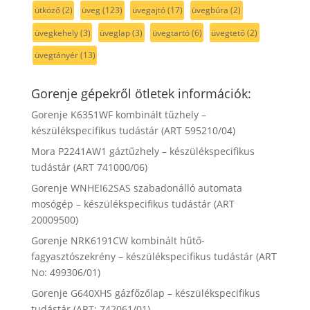
ütköző
(2)
üveg
(123)
üvegajtó
(17)
üvegbúra
(2)
üvegkehely
(3)
üveglap
(3)
üvegtartó
(6)
üvegtető
(2)
üvegtányér
(13)
Gorenje gépekről ötletek információk:
Gorenje K6351WF kombinált tűzhely –
készülékspecifikus tudástár (ART 595210/04)
Mora P2241AW1 gáztűzhely – készülékspecifikus
tudástár (ART 741000/06)
Gorenje WNHEI62SAS szabadonálló automata
mosógép – készülékspecifikus tudástár (ART
20009500)
Gorenje NRK6191CW kombinált hűtő-
fagyasztószekrény – készülékspecifikus tudástár (ART
No: 499306/01)
Gorenje G640XHS gázfőzőlap – készülékspecifikus
tudástár (ART: 742061/01)