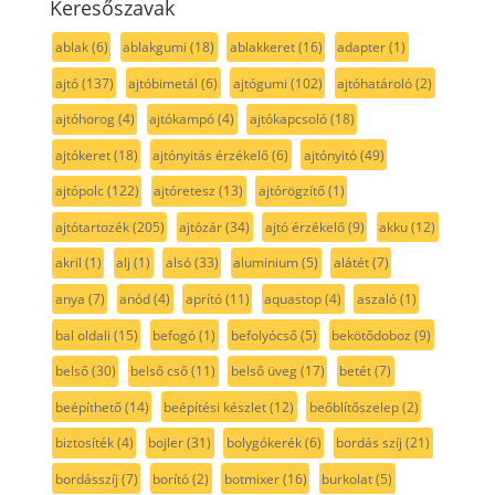
Keresőszavak
ablak
(6)
ablakgumi
(18)
ablakkeret
(16)
adapter
(1)
ajtó
(137)
ajtóbimetál
(6)
ajtógumi
(102)
ajtóhatároló
(2)
ajtóhorog
(4)
ajtókampó
(4)
ajtókapcsoló
(18)
ajtókeret
(18)
ajtónyitás érzékelő
(6)
ajtónyitó
(49)
ajtópolc
(122)
ajtóretesz
(13)
ajtórögzítő
(1)
ajtótartozék
(205)
ajtózár
(34)
ajtó érzékelő
(9)
akku
(12)
akril
(1)
alj
(1)
alsó
(33)
aluminium
(5)
alátét
(7)
anya
(7)
anód
(4)
aprító
(11)
aquastop
(4)
aszaló
(1)
bal oldali
(15)
befogó
(1)
befolyócső
(5)
bekötődoboz
(9)
belső
(30)
belső cső
(11)
belső üveg
(17)
betét
(7)
beépíthető
(14)
beépítési készlet
(12)
beőblítőszelep
(2)
biztosíték
(4)
bojler
(31)
bolygókerék
(6)
bordás szíj
(21)
bordásszíj
(7)
borító
(2)
botmixer
(16)
burkolat
(5)