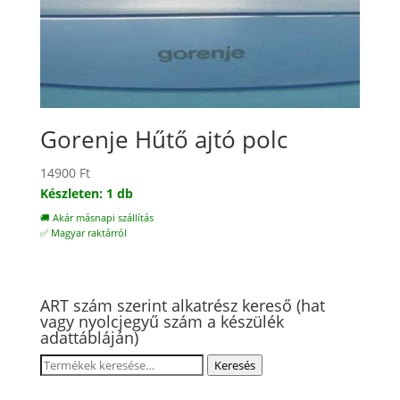
Gorenje Hűtő ajtó polc
14900
Ft
Készleten: 1 db
🚚 Akár másnapi szállítás
✅ Magyar raktárról
ART szám szerint alkatrész kereső (hat
vagy nyolcjegyű szám a készülék
adattábláján)
Keresés
Keresés
a