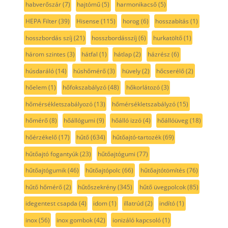
habverőszár
(7)
hajtómű
(5)
harmonikacső
(5)
HEPA Filter
(39)
Hisense
(115)
horog
(6)
hosszabítás
(1)
hosszbordás szíj
(21)
hosszbordásszíj
(6)
hurkatöltő
(1)
három szintes
(3)
hátfal
(1)
hátlap
(2)
házrész
(6)
húsdaráló
(14)
húshőmérő
(3)
hüvely
(2)
hőcserélő
(2)
hőelem
(1)
hőfokszabályzó
(48)
hőkorlátozó
(3)
hőmérsékletszabályozó
(13)
hőmérsékletszabályzó
(15)
hőmérő
(8)
hőállógumi
(9)
hőálló izzó
(4)
hőállóüveg
(18)
hőérzékelő
(17)
hűtő
(634)
hűtőajtó-tartozék
(69)
hűtőajtó fogantyúk
(23)
hűtőajtógumi
(77)
hűtőajtógumik
(46)
hűtőajtópolc
(66)
hűtőajtótömítés
(76)
hűtő hőmérő
(2)
hűtőszekrény
(345)
hűtő üvegpolcok
(85)
idegentest csapda
(4)
idom
(1)
illatrúd
(2)
indító
(1)
inox
(56)
inox gombok
(42)
ionizáló kapcsoló
(1)