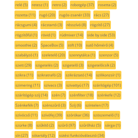
relé
(5)
retesz
(1)
retro
(2)
robotgép
(37)
rosetta
(2)
rozetta
(11)
rugó
(20)
rugós-zsanér
(33)
rács
(27)
rácsgumi
(4)
rácstartó
(3)
résszívó
(8)
rögzítő
(27)
rögzítőfül
(1)
rövid
(1)
rúdmixer
(14)
side by side
(53)
smoothie
(2)
SpaceBox
(5)
stift
(10)
sutő hőmérő
(4)
szabályzó
(1)
szeletelő
(20)
szennytálca
(1)
szenzor
(5)
szett
(29)
szigetelés
(2)
szigetelő
(3)
szigetelőcsík
(2)
szikra
(11)
szikratrafó
(2)
szikráztató
(14)
szilikonzsír
(1)
szimering
(11)
szivacs
(3)
szivattyú
(17)
szárítógép
(101)
szárítógép szíj
(14)
szén
(7)
szénfilter
(18)
szénkefe
(12)
Szénkefék
(7)
szénszűrő
(3)
Szíj
(6)
színtelen
(17)
szívócső
(11)
szívófej
(39)
szórókar
(36)
szöszemelő
(1)
szürke
(8)
szűkítő
(2)
szűrő
(97)
szűrőház
(5)
sárga
(1)
sín
(27)
sótartály
(12)
sütési funkcióválasztó
(34)