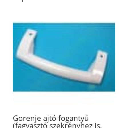
Gorenje ajtó fogantyú
(fagyasztó szekrényhez is,