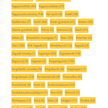
fagyasztófiók
(45)
fagyasztóláda
(27)
fagyasztószekrény
(14)
fali tartó
(4)
fedél
(38)
fedőlemez
(7)
fehér
(64)
fehér gombok
(41)
fekete
(45)
fekete gombok
(26)
felirat
(2)
felmosó
(2)
felső
(31)
feltét
(2)
felültöltős mosógép
(1)
filter
(50)
filterház
(2)
fiók
(160)
fiók fogadó
(1)
flexibiliscső
(12)
fogadó
(4)
fogadó hüvely
(1)
fogantyú
(60)
fogaskerék
(10)
fogasszíj
(5)
foglalat
(2)
forgatógomb
(135)
forgókefés szívófej
(9)
forgókerék
(6)
forgónyárs
(1)
forgótányér
(23)
forróvíztároló
(9)
FreezeBox
(6)
FreshZone
(4)
front
(2)
funkcióválasztó
(35)
furdulatszámszabályzó
(1)
fém
(33)
fémcső
(1)
fémkapocs
(1)
fésű
(4)
fólia
(3)
földgáz
(11)
fúvóka
(42)