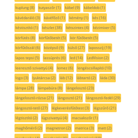
kuplung
(8)
kutyaszőr
(1)
kábel
(9)
kábeldob
(1)
kávédaráló
(3)
kávéfőző
(1)
kémény
(1)
kés
(16)
késtisztító
(1)
készlet
(38)
kétszintes
(4)
kézimixer
(5)
körfütés
(8)
körfűtőbetét
(5)
kör fűtőbetét
(5)
körfűtőszál
(6)
középső
(9)
külső
(27)
laposszíj
(19)
lapos tepsi
(5)
lassúprés
(6)
led
(14)
LedVision
(2)
leeresztő szivattyú
(4)
lemez
(6)
lengéscsillapító
(10)
logo
(3)
lyuktárcsa
(2)
láb
(12)
lábtartó
(2)
láda
(30)
lámpa
(28)
lámpabúra
(8)
lángelosztó
(23)
lángelosztó-rózsa
(21)
lángosztó
(21)
lángosztó-fedél
(29)
lángosztó-tető
(27)
légkeverésfűtőtest
(3)
légszűrő
(21)
légtisztító
(2)
lúgszivattyú
(4)
macsakszőr
(1)
maghőmérő
(2)
magnetron
(2)
matrica
(3)
matt
(2)