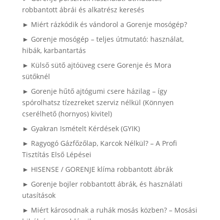
robbantott ábrái és alkatrész keresés
► Miért rázkódik és vándorol a Gorenje mosógép?
► Gorenje mosógép – teljes útmutató: használat,
hibák, karbantartás
► Külső sütő ajtóüveg csere Gorenje és Mora
sütőknél
► Gorenje hűtő ajtógumi csere házilag – így
spórolhatsz tízezreket szerviz nélkül (Könnyen
cserélhető (hornyos) kivitel)
► Gyakran Ismételt Kérdések (GYIK)
► Ragyogó Gázfőzőlap, Karcok Nélkül? – A Profi
Tisztítás Első Lépései
► HISENSE / GORENJE klíma robbantott ábrák
► Gorenje bojler robbantott ábrák, és használati
utasítások
► Miért károsodnak a ruhák mosás közben? – Mosási