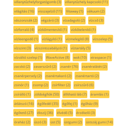
villanytűzhelyforgatógomb
(3)
villanytűzhely kapcsoló
(11)
világítás
(16)
visszajelző
(11)
Vitaway
(1)
vákuum
(2)
vászonzsák
(2)
végzáró
(3)
vízadagoló
(2)
vízcső
(3)
vízforraló
(4)
vízkőmentesítő
(1)
vízkőtelenítő
(1)
vízleengedő
(1)
vízlágyító
(1)
vízmelegítő
(8)
vízszelep
(5)
vízszint
(3)
vízszintszabályzó
(1)
víztartály
(5)
vízváltó szelep
(1)
WaveActive
(8)
wok
(10)
xtraspace
(1)
zacskó
(2)
zavarszűrő
(2)
zsanér
(76)
zsanéralátét
(2)
zsanérpersely
(2)
zsanértakaró
(2)
zsanértartó
(2)
zsinór
(1)
zsomp
(2)
zsírfilter
(2)
zsírszűrő
(6)
zsírálló
(1)
zöldségfiók
(50)
állítható láb
(7)
áramlás
(1)
átlátszó
(16)
égőfedél
(35)
égőfej
(1)
égőház
(9)
égőtető
(27)
ékszíj
(36)
élvédő
(5)
érzékelő
(3)
óraház
(2)
úszó
(3)
üst
(5)
üstgumi
(2)
üstszáj gumi
(14)