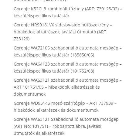
Gorenje K52CLB kombinált tűzhely (ART: 730125/02) –
készülékspecifikus tudástár
Gorenje NRS9181VX side-by-side hűtőszekrény –
hibakódok, alkatrészek, javítási útmutató (ART
733129)
Gorenje WA72105 szabadonálló automata mosógép –
készülékspecifikus tudástár (185850/05)
Gorenje WA64123 szabadonálló automata mosógép –
készülékspecifikus tudástár (101752/08)
Gorenje WA63121 szabadonálló automata mosógép –
ART 101751/05 – hibakódok, alkatrészek és
dokumentumok
Gorenje WD9514S mosó-szárítógép – ART 737939 –
hibakódok, alkatrészek és dokumentumok
Gorenje WA63121 Szabadonálló automata mosógép
(ART No: 101751) – robbantott ábra, javítási
útmutatók és alkatrészek