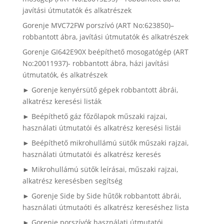
javítási útmutatók és alkatrészek
Gorenje MVC72FW porszívó (ART No:623850)–
robbantott ábra, javítási útmutatók és alkatrészek
Gorenje GI642E90X beépíthető mosogatógép (ART
No:20011937)- robbantott ábra, házi javítási
útmutatók, és alkatrészek
► Gorenje kenyérsütő gépek robbantott ábrái,
alkatrész keresési listák
► Beépíthető gáz főzőlapok műszaki rajzai,
használati útmutatói és alkatrész keresési listái
► Beépíthető mikrohullámú sütők műszaki rajzai,
használati útmutatói és alkatrész keresés
► Mikrohullámú sütők leírásai, műszaki rajzai,
alkatrész keresésben segítség
► Gorenje Side by Side hűtők robbantott ábrái,
használati útmutaóti és alkatrész kereséshez lista
► Gorenje porszívók használati útmutatói,