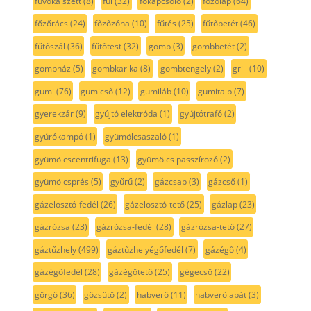
fúvóka szett
(8)
fül
(32)
főkapcsoló
(2)
főzőlap
(64)
főzőrács
(24)
főzőzóna
(10)
fűtés
(25)
fűtőbetét
(46)
fűtőszál
(36)
fűtőtest
(32)
gomb
(3)
gombbetét
(2)
gombház
(5)
gombkarika
(8)
gombtengely
(2)
grill
(10)
gumi
(76)
gumicső
(12)
gumiláb
(10)
gumitalp
(7)
gyerekzár
(9)
gyújtó elektróda
(1)
gyújtótrafó
(2)
gyúrókampó
(1)
gyümölcsaszaló
(1)
gyümölcscentrifuga
(13)
gyümölcs passzírozó
(2)
gyümölcsprés
(5)
gyűrű
(2)
gázcsap
(3)
gázcső
(1)
gázelosztó-fedél
(26)
gázelosztó-tető
(25)
gázlap
(23)
gázrózsa
(23)
gázrózsa-fedél
(28)
gázrózsa-tető
(27)
gáztűzhely
(499)
gáztűzhelyégőfedél
(7)
gázégő
(4)
gázégőfedél
(28)
gázégőtető
(25)
gégecső
(22)
görgő
(36)
gőzsütő
(2)
habverő
(11)
habverőlapát
(3)