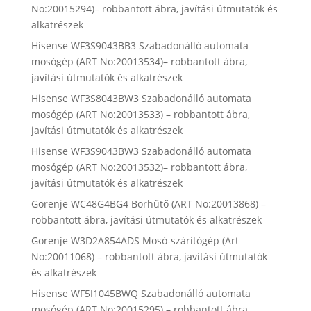
No:20015294)– robbantott ábra, javítási útmutatók és
alkatrészek
Hisense WF3S9043BB3 Szabadonálló automata
mosógép (ART No:20013534)– robbantott ábra,
javítási útmutatók és alkatrészek
Hisense WF3S8043BW3 Szabadonálló automata
mosógép (ART No:20013533) – robbantott ábra,
javítási útmutatók és alkatrészek
Hisense WF3S9043BW3 Szabadonálló automata
mosógép (ART No:20013532)– robbantott ábra,
javítási útmutatók és alkatrészek
Gorenje WC48G4BG4 Borhűtő (ART No:20013868) –
robbantott ábra, javítási útmutatók és alkatrészek
Gorenje W3D2A854ADS Mosó-szárítógép (Art
No:20011068) – robbantott ábra, javítási útmutatók
és alkatrészek
Hisense WF5I1045BWQ Szabadonálló automata
mosógép (ART No:20015295) – robbantott ábra,