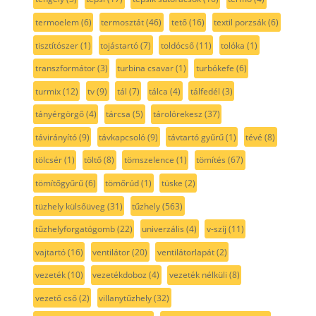
termoelem
(6)
termosztát
(46)
tető
(16)
textil porzsák
(6)
tisztítószer
(1)
tojástartó
(7)
toldócső
(11)
tolóka
(1)
transzformátor
(3)
turbina csavar
(1)
turbókefe
(6)
turmix
(12)
tv
(9)
tál
(7)
tálca
(4)
tálfedél
(3)
tányérgörgő
(4)
tárcsa
(5)
tárolórekesz
(37)
távirányító
(9)
távkapcsoló
(9)
távtartó gyűrű
(1)
tévé
(8)
tölcsér
(1)
töltő
(8)
tömszelence
(1)
tömítés
(67)
tömítőgyűrű
(6)
tömőrúd
(1)
tüske
(2)
tüzhely külsőüveg
(31)
tűzhely
(563)
tűzhelyforgatógomb
(22)
univerzális
(4)
v-szíj
(11)
vajtartó
(16)
ventilátor
(20)
ventilátorlapát
(2)
vezeték
(10)
vezetékdoboz
(4)
vezeték nélküli
(8)
vezető cső
(2)
villanytűzhely
(32)