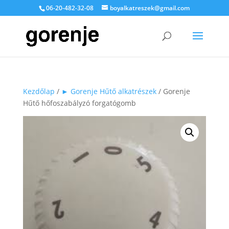
06-20-482-32-08
boyalkatreszek@gmail.com
Kezdőlap
/
► Gorenje Hűtő alkatrészek
/ Gorenje
Hűtő hőfoszabályzó forgatógomb