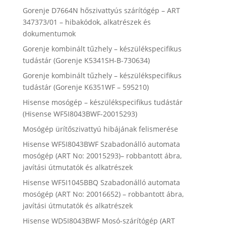
Gorenje D7664N hőszivattyús szárítógép – ART
347373/01 – hibakódok, alkatrészek és
dokumentumok
Gorenje kombinált tűzhely – készülékspecifikus
tudástár (Gorenje K5341SH-B-730634)
Gorenje kombinált tűzhely – készülékspecifikus
tudástár (Gorenje K6351WF – 595210)
Hisense mosógép – készülékspecifikus tudástár
(Hisense WF5I8043BWF-20015293)
Mosógép ürítőszivattyú hibájának felismerése
Hisense WF5I8043BWF Szabadonálló automata
mosógép (ART No: 20015293)– robbantott ábra,
javítási útmutatók és alkatrészek
Hisense WF5I1045BBQ Szabadonálló automata
mosógép (ART No: 20016652) – robbantott ábra,
javítási útmutatók és alkatrészek
Hisense WD5I8043BWF Mosó-szárítógép (ART