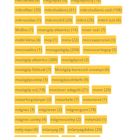
mechanika
(4)
meghajtás
(6)
meghajtószíj
(18)
mikrofilter
(20)
mikrohullámú
(61)
mikrohullámú sütő
(108)
mikroszálas
(1)
mikroszűrő
(20)
mikró
(26)
mikró izzó
(6)
MixBox
(1)
mixergép alkatrész
(14)
mixer szár
(7)
mobil klíma
(4)
mop
(1)
mora
(22)
morzsaporszívó
(3)
morzsatálca
(1)
mosogatógép
(204)
mososzaritogep
(5)
mosógép alkatrész
(280)
mosógépcső
(3)
mosógép fűtőszál
(7)
Mosógép leeresztő szivattyú
(6)
mosógépszelep
(3)
mosógépszénkefe
(9)
mosógép szíj
(18)
mosószer adagoló
(21)
motor
(29)
motorforgótányér
(2)
motorkefe
(7)
motortartó
(1)
mágnes
(3)
mágneses
(2)
mágnesgumi
(78)
mágnes szelep
(4)
mágnesszelep
(2)
mélyhűtő
(1)
mély tepsi
(6)
műanyag
(8)
műanyagdoboz
(29)