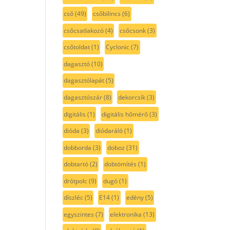
cső
(49)
csőbilincs
(6)
csőcsatlakozó
(4)
csőcsonk
(3)
csőtoldat
(1)
Cyclonic
(7)
dagasztó
(10)
dagasztólapát
(5)
dagasztószár
(8)
dekorcsík
(3)
digitális
(1)
digitális hőmérő
(3)
dióda
(3)
diódaráló
(1)
dobborda
(3)
doboz
(31)
dobtartó
(2)
dobtömítés
(1)
drótpolc
(9)
dugó
(1)
díszléc
(5)
E14
(1)
edény
(5)
egyszintes
(7)
elektronika
(13)