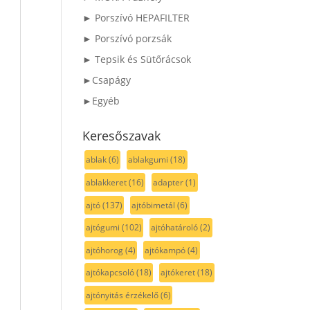
► Porszívó HEPAFILTER
► Porszívó porzsák
► Tepsik és Sütőrácsok
►Csapágy
►Egyéb
Keresőszavak
ablak
(6)
ablakgumi
(18)
ablakkeret
(16)
adapter
(1)
ajtó
(137)
ajtóbimetál
(6)
ajtógumi
(102)
ajtóhatároló
(2)
ajtóhorog
(4)
ajtókampó
(4)
ajtókapcsoló
(18)
ajtókeret
(18)
ajtónyitás érzékelő
(6)