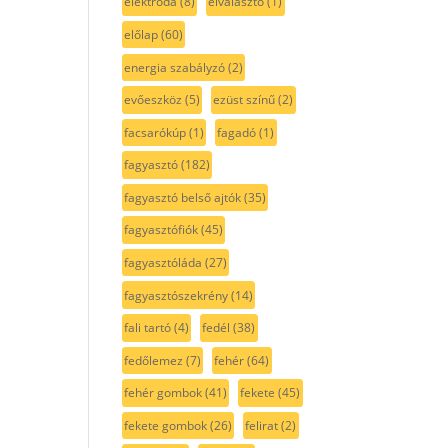
elektróda
(8)
elválasztó
(1)
előlap
(60)
energia szabályzó
(2)
evőeszköz
(5)
ezüst színű
(2)
facsarókúp
(1)
fagadó
(1)
fagyasztó
(182)
fagyasztó belső ajtók
(35)
fagyasztófiók
(45)
fagyasztóláda
(27)
fagyasztószekrény
(14)
fali tartó
(4)
fedél
(38)
fedőlemez
(7)
fehér
(64)
fehér gombok
(41)
fekete
(45)
fekete gombok
(26)
felirat
(2)