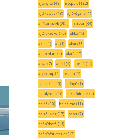
ajtónyitó
(49)
ajtópolc
(122)
ajtóretesz
(13)
ajtórögzítő
(1)
ajtótartozék
(205)
ajtózár
(34)
ajtó érzékelő
(9)
akku
(12)
akril
(1)
alj
(1)
alsó
(33)
aluminium
(5)
alátét
(7)
anya
(7)
anód
(4)
aprító
(11)
aquastop
(4)
aszaló
(1)
bal oldali
(15)
befogó
(1)
befolyócső
(5)
bekötődoboz
(9)
belső
(30)
belső cső
(11)
belső üveg
(17)
betét
(7)
beépíthető
(14)
beépítési készlet
(12)