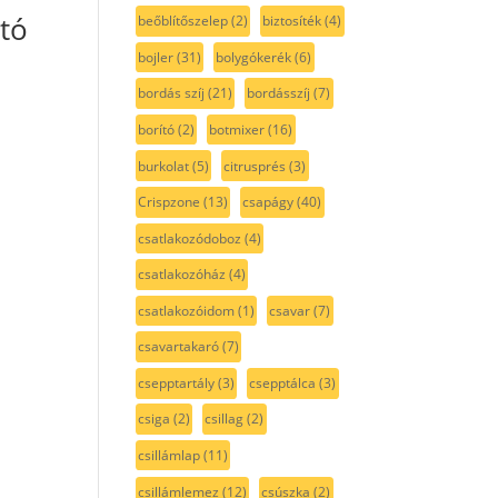
tó
beőblítőszelep
(2)
biztosíték
(4)
bojler
(31)
bolygókerék
(6)
bordás szíj
(21)
bordásszíj
(7)
borító
(2)
botmixer
(16)
burkolat
(5)
citrusprés
(3)
Crispzone
(13)
csapágy
(40)
csatlakozódoboz
(4)
csatlakozóház
(4)
csatlakozóidom
(1)
csavar
(7)
csavartakaró
(7)
csepptartály
(3)
csepptálca
(3)
csiga
(2)
csillag
(2)
csillámlap
(11)
csillámlemez
(12)
csúszka
(2)