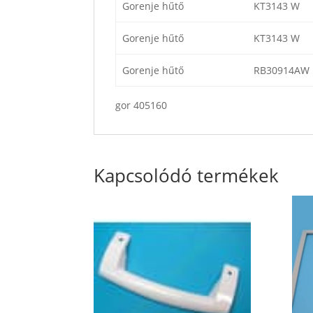
Gorenje hűtő
KT3143 W
Gorenje hűtő
KT3143 W
Gorenje hűtő
RB30914AW
gor 405160
Kapcsolódó termékek