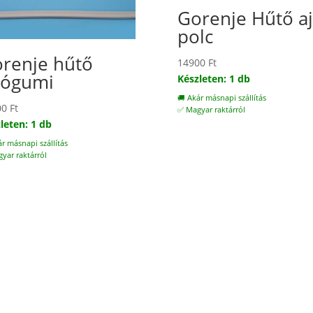
Gorenje Hűtő aj
polc
renje hűtő
14900
Ft
tógumi
Készleten: 1 db
🚚 Akár másnapi szállítás
00
Ft
✅ Magyar raktárról
leten: 1 db
ár másnapi szállítás
yar raktárról