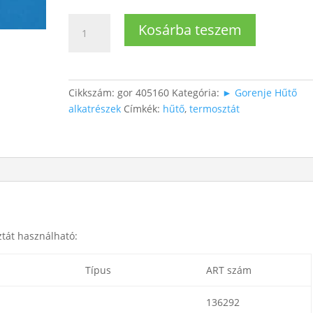
Gorenje
Kosárba teszem
hűtő
termosztát
mennyiség
Cikkszám:
gor 405160
Kategória:
► Gorenje Hűtő
alkatrészek
Címkék:
hűtő
,
termosztát
tát használható:
Típus
ART szám
136292