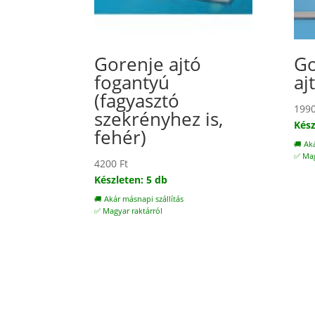
Gorenje ajtó
Go
fogantyú
aj
(fagyasztó
199
szekrényhez is,
Kész
fehér)
🚚 Ak
✅ Mag
4200
Ft
Készleten: 5 db
🚚 Akár másnapi szállítás
✅ Magyar raktárról