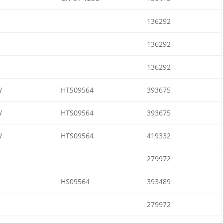
136292
136292
136292
W
HTS09564
393675
W
HTS09564
393675
W
HTS09564
419332
279972
HS09564
393489
279972