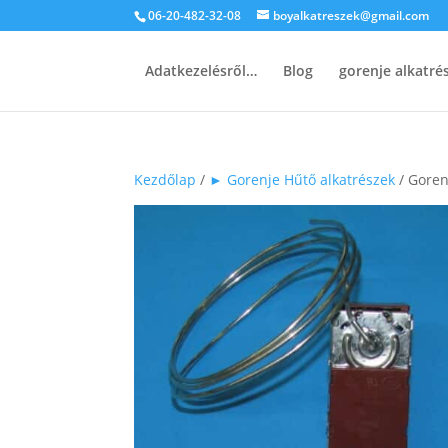
06-20-482-32-08
boyalkatreszek@gmail.com
Adatkezelésről…
Blog
gorenje alkatr
Kezdőlap
/
► Gorenje Hűtő alkatrészek
/ Goren