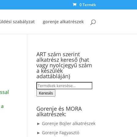
0 Termék
üldési szabályzat
gorenje alkatrészek
ART szám szerint
alkatrész kereső (hat
vagy nyolcjegyű szám
a készülék
adattábláján)
Keresés
ssal
a
Keresés
következőre:
 a
Gorenje és MORA
alkatrészek:
► Gorenje Bojler alkatrészek
► Gorenje Fagyasztó