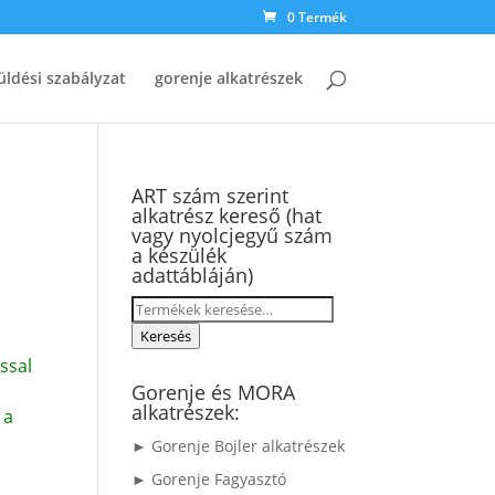
0 Termék
üldési szabályzat
gorenje alkatrészek
ART szám szerint
alkatrész kereső (hat
vagy nyolcjegyű szám
a készülék
adattábláján)
Keresés
a
Keresés
következőre:
ssal
Gorenje és MORA
alkatrészek:
 a
► Gorenje Bojler alkatrészek
► Gorenje Fagyasztó