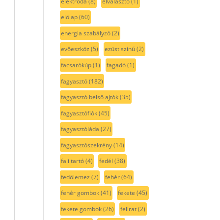
elektróda
(8)
elválasztó
(1)
előlap
(60)
energia szabályzó
(2)
evőeszköz
(5)
ezüst színű
(2)
facsarókúp
(1)
fagadó
(1)
fagyasztó
(182)
fagyasztó belső ajtók
(35)
fagyasztófiók
(45)
fagyasztóláda
(27)
fagyasztószekrény
(14)
fali tartó
(4)
fedél
(38)
fedőlemez
(7)
fehér
(64)
fehér gombok
(41)
fekete
(45)
fekete gombok
(26)
felirat
(2)