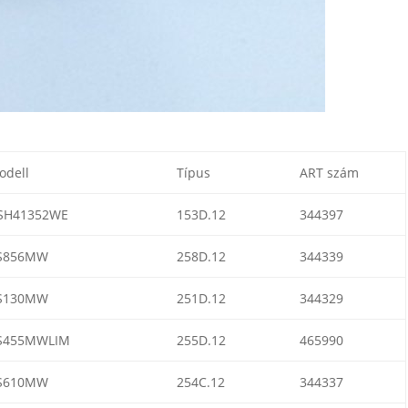
odell
Típus
ART szám
SH41352WE
153D.12
344397
S856MW
258D.12
344339
S130MW
251D.12
344329
S455MWLIM
255D.12
465990
S610MW
254C.12
344337