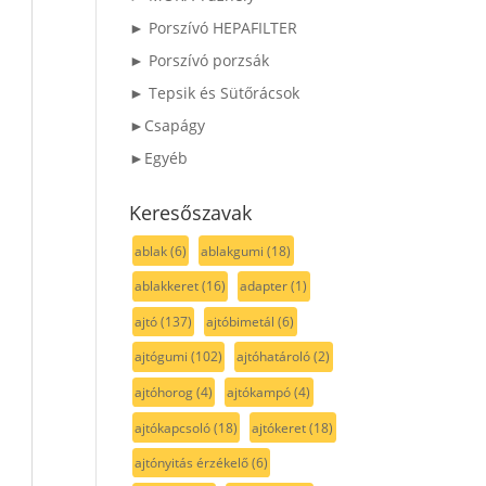
► Porszívó HEPAFILTER
► Porszívó porzsák
► Tepsik és Sütőrácsok
►Csapágy
►Egyéb
Keresőszavak
ablak
(6)
ablakgumi
(18)
ablakkeret
(16)
adapter
(1)
ajtó
(137)
ajtóbimetál
(6)
ajtógumi
(102)
ajtóhatároló
(2)
ajtóhorog
(4)
ajtókampó
(4)
ajtókapcsoló
(18)
ajtókeret
(18)
ajtónyitás érzékelő
(6)