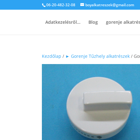
06-20-482-32-08
boyalkatreszek@gmail.com
Adatkezelésről…
Blog
gorenje alkatr
Kezdőlap
/
► Gorenje Tűzhely alkatrészek
/ Go