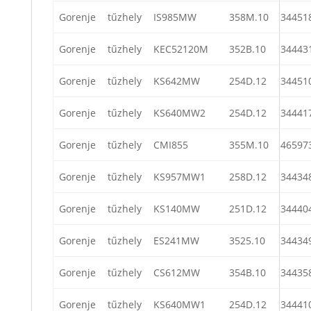
Gorenje
tűzhely
IS985MW
358M.10
34451
Gorenje
tűzhely
KEC52120M
352B.10
34443
Gorenje
tűzhely
KS642MW
254D.12
34451
Gorenje
tűzhely
KS640MW2
254D.12
34441
Gorenje
tűzhely
CMI855
355M.10
46597
Gorenje
tűzhely
KS957MW1
258D.12
34434
Gorenje
tűzhely
KS140MW
251D.12
34440
Gorenje
tűzhely
ES241MW
3525.10
34434
Gorenje
tűzhely
CS612MW
354B.10
34435
Gorenje
tűzhely
KS640MW1
254D.12
34441