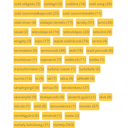
sütő világítás
(5)
sütőégő
(5)
sütőóra
(14)
sütő üveg
(26)
sütő üzemmódkapcsoló
(25)
sütő üzemmódváltó
(11)
sűtő-timer
(4)
sűtőajtó tömítés
(17)
tartály
(51)
tartó
(26)
tasak
(2)
teleszkópcső
(16)
teleszkópos
(20)
televízió
(9)
tengely
(3)
tepsi
(17)
tepsik sütőrácsok
(16)
termo
(4)
termoelem
(6)
termosztát
(46)
tető
(16)
textil porzsák
(6)
tisztítószer
(1)
tojástartó
(7)
toldócső
(11)
tolóka
(1)
transzformátor
(3)
turbina csavar
(1)
turbókefe
(6)
turmix
(12)
tv
(9)
tál
(7)
tálca
(4)
tálfedél
(3)
tányérgörgő
(4)
tárcsa
(5)
tárolórekesz
(37)
távirányító
(9)
távkapcsoló
(9)
távtartó gyűrű
(1)
tévé
(8)
tölcsér
(1)
töltő
(8)
tömszelence
(1)
tömítés
(67)
tömítőgyűrű
(6)
tömőrúd
(1)
tüske
(2)
tüzhely külsőüveg
(31)
tűzhely
(563)