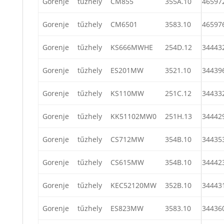
Gorenje
tűzhely
CM855
355A.10
46597
Gorenje
tűzhely
CM6501
3583.10
46597
Gorenje
tűzhely
KS666MWHE
254D.12
34443
Gorenje
tűzhely
ES201MW
3521.10
34439
Gorenje
tűzhely
KS110MW
251C.12
34433
Gorenje
tűzhely
KK51102MW0
251H.13
34442
Gorenje
tűzhely
CS712MW
354B.10
34435
Gorenje
tűzhely
CS615MW
354B.10
34442
Gorenje
tűzhely
KEC52120MW
352B.10
34443
Gorenje
tűzhely
ES823MW
3583.10
34436