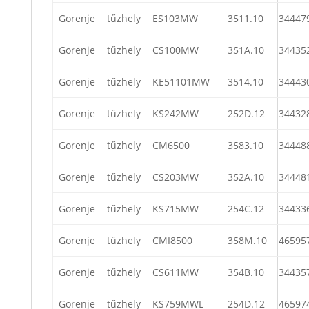
Gorenje
tűzhely
ES103MW
3511.10
34447
Gorenje
tűzhely
CS100MW
351A.10
34435
Gorenje
tűzhely
KE51101MW
3514.10
34443
Gorenje
tűzhely
KS242MW
252D.12
34432
Gorenje
tűzhely
CM6500
3583.10
34448
Gorenje
tűzhely
CS203MW
352A.10
34448
Gorenje
tűzhely
KS715MW
254C.12
34433
Gorenje
tűzhely
CMI8500
358M.10
46595
Gorenje
tűzhely
CS611MW
354B.10
34435
Gorenje
tűzhely
KS759MWL
254D.12
46597