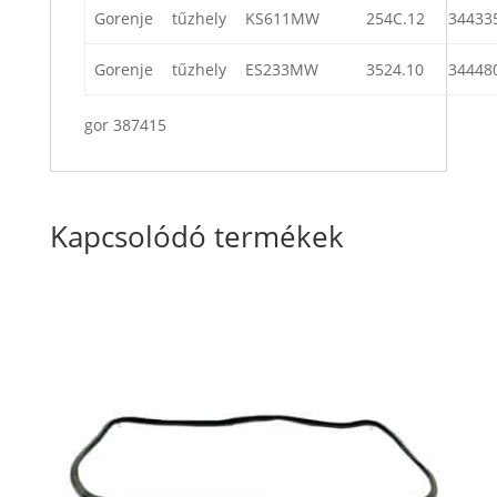
Gorenje
tűzhely
KS611MW
254C.12
34433
Gorenje
tűzhely
ES233MW
3524.10
34448
gor 387415
Kapcsolódó termékek