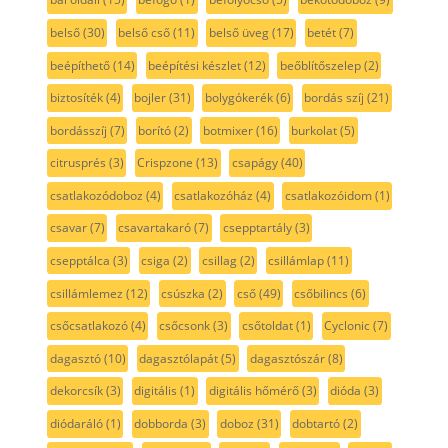
bal oldali
(15)
befogó
(1)
befolyócső
(5)
bekötődoboz
(9)
belső
(30)
belső cső
(11)
belső üveg
(17)
betét
(7)
beépíthető
(14)
beépítési készlet
(12)
beőblítőszelep
(2)
biztosíték
(4)
bojler
(31)
bolygókerék
(6)
bordás szíj
(21)
bordásszíj
(7)
borító
(2)
botmixer
(16)
burkolat
(5)
citrusprés
(3)
Crispzone
(13)
csapágy
(40)
csatlakozódoboz
(4)
csatlakozóház
(4)
csatlakozóidom
(1)
csavar
(7)
csavartakaró
(7)
csepptartály
(3)
csepptálca
(3)
csiga
(2)
csillag
(2)
csillámlap
(11)
csillámlemez
(12)
csúszka
(2)
cső
(49)
csőbilincs
(6)
csőcsatlakozó
(4)
csőcsonk
(3)
csőtoldat
(1)
Cyclonic
(7)
dagasztó
(10)
dagasztólapát
(5)
dagasztószár
(8)
dekorcsík
(3)
digitális
(1)
digitális hőmérő
(3)
dióda
(3)
diódaráló
(1)
dobborda
(3)
doboz
(31)
dobtartó
(2)