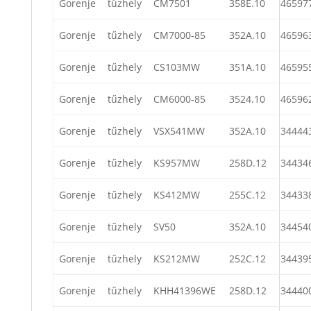
Gorenje
tűzhely
CM7501
358E.10
46597
Gorenje
tűzhely
CM7000-85
352A.10
46596
Gorenje
tűzhely
CS103MW
351A.10
46595
Gorenje
tűzhely
CM6000-85
3524.10
46596
Gorenje
tűzhely
VSX541MW
352A.10
34444
Gorenje
tűzhely
KS957MW
258D.12
34434
Gorenje
tűzhely
KS412MW
255C.12
34433
Gorenje
tűzhely
SV50
352A.10
34454
Gorenje
tűzhely
KS212MW
252C.12
34439
Gorenje
tűzhely
KHH41396WE
258D.12
34440