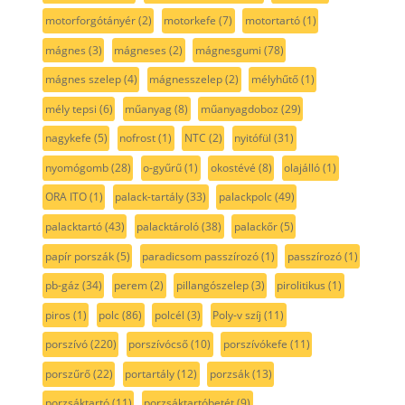
motorforgótányér
(2)
motorkefe
(7)
motortartó
(1)
mágnes
(3)
mágneses
(2)
mágnesgumi
(78)
mágnes szelep
(4)
mágnesszelep
(2)
mélyhűtő
(1)
mély tepsi
(6)
műanyag
(8)
műanyagdoboz
(29)
nagykefe
(5)
nofrost
(1)
NTC
(2)
nyitófül
(31)
nyomógomb
(28)
o-gyűrű
(1)
okostévé
(8)
olajálló
(1)
ORA ITO
(1)
palack-tartály
(33)
palackpolc
(49)
palacktartó
(43)
palacktároló
(38)
palackőr
(5)
papír porszák
(5)
paradicsom passzírozó
(1)
passzírozó
(1)
pb-gáz
(34)
perem
(2)
pillangószelep
(3)
pirolitikus
(1)
piros
(1)
polc
(86)
polcél
(3)
Poly-v szíj
(11)
porszívó
(220)
porszívócső
(10)
porszívókefe
(11)
porszűrő
(22)
portartály
(12)
porzsák
(13)
porzsáktartó
(11)
porzsáktartóbetét
(9)