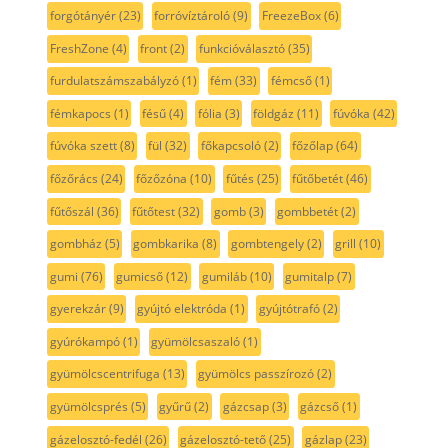
forgótányér
(23)
forróvíztároló
(9)
FreezeBox
(6)
FreshZone
(4)
front
(2)
funkcióválasztó
(35)
furdulatszámszabályzó
(1)
fém
(33)
fémcső
(1)
fémkapocs
(1)
fésű
(4)
fólia
(3)
földgáz
(11)
fúvóka
(42)
fúvóka szett
(8)
fül
(32)
főkapcsoló
(2)
főzőlap
(64)
főzőrács
(24)
főzőzóna
(10)
fűtés
(25)
fűtőbetét
(46)
fűtőszál
(36)
fűtőtest
(32)
gomb
(3)
gombbetét
(2)
gombház
(5)
gombkarika
(8)
gombtengely
(2)
grill
(10)
gumi
(76)
gumicső
(12)
gumiláb
(10)
gumitalp
(7)
gyerekzár
(9)
gyújtó elektróda
(1)
gyújtótrafó
(2)
gyúrókampó
(1)
gyümölcsaszaló
(1)
gyümölcscentrifuga
(13)
gyümölcs passzírozó
(2)
gyümölcsprés
(5)
gyűrű
(2)
gázcsap
(3)
gázcső
(1)
gázelosztó-fedél
(26)
gázelosztó-tető
(25)
gázlap
(23)