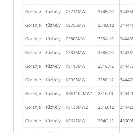
Gorenje
tűzhely
CS711MW
354B.10
34435
Gorenje
tűzhely
KS755MW
254D.12
34444
Gorenje
tűzhely
CS803MW
358A.10
34448
Gorenje
tűzhely
CS816MW
358B.10
34436
Gorenje
tűzhely
KS113MW
251C.12
34447
Gorenje
tűzhely
KS923MW
258C.12
34447
Gorenje
tűzhely
KK51102MW1
251F.13
34442
Gorenje
tűzhely
KS130MW2
251D.12
34442
Gorenje
tűzhely
KS612MW
254C.12
46600