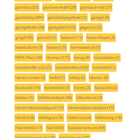
gázrózsa
(23)
gázrózsa-fedél
(28)
gázrózsa-tető
(27)
gáztűzhely
(499)
gáztűzhelyégőfedél
(7)
gázégő
(4)
gázégőfedél
(28)
gázégőtető
(25)
gégecső
(22)
görgő
(36)
gőzsütő
(2)
habverő
(11)
habverőlapát
(3)
habverőszár
(7)
hajtómű
(5)
harmonikacső
(5)
HEPA Filter
(39)
Hisense
(115)
horog
(6)
hosszabítás
(1)
hosszbordás szíj
(21)
hosszbordásszíj
(6)
hurkatöltő
(1)
három szintes
(3)
hátfal
(1)
hátlap
(2)
házrész
(6)
húsdaráló
(14)
húshőmérő
(3)
hüvely
(2)
hőcserélő
(2)
hőelem
(1)
hőfokszabályzó
(48)
hőkorlátozó
(3)
hőmérsékletszabályozó
(13)
hőmérsékletszabályzó
(15)
hőmérő
(8)
hőállógumi
(9)
hőálló izzó
(4)
hőállóüveg
(18)
hőérzékelő
(17)
hűtő
(634)
hűtőajtó-tartozék
(69)
hűtőajtó fogantyúk
(23)
hűtőajtógumi
(77)