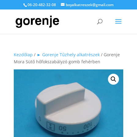
06-20-482-32-08
boyalkatreszek@gmail.com
Kezdőlap
/
► Gorenje Tűzhely alkatrészek
/ Gorenje
Mora Sütő hőfokszabályzó gomb fehérben