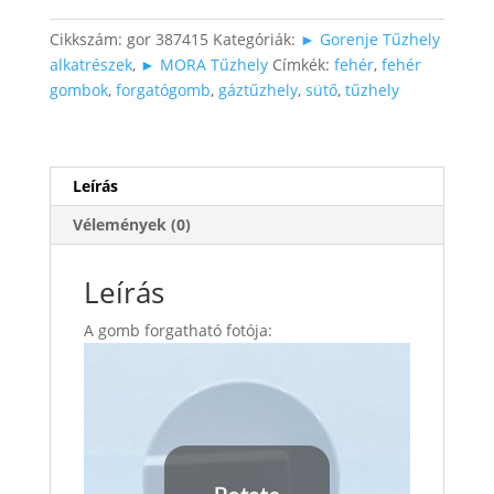
hőfokszabályzó
gomb
Cikkszám:
gor 387415
Kategóriák:
► Gorenje Tűzhely
fehérben
alkatrészek
,
► MORA Tűzhely
Címkék:
fehér
,
fehér
mennyiség
gombok
,
forgatógomb
,
gáztűzhely
,
sütő
,
tűzhely
Leírás
Vélemények (0)
Leírás
A gomb forgatható fotója: