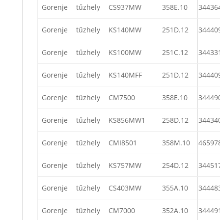
Gorenje
tűzhely
CS937MW
358E.10
34436
Gorenje
tűzhely
KS140MW
251D.12
34440
Gorenje
tűzhely
KS100MW
251C.12
34433
Gorenje
tűzhely
KS140MFF
251D.12
34440
Gorenje
tűzhely
CM7500
358E.10
34449
Gorenje
tűzhely
KS856MW1
258D.12
34434
Gorenje
tűzhely
CMI8501
358M.10
46597
Gorenje
tűzhely
KS757MW
254D.12
34451
Gorenje
tűzhely
CS403MW
355A.10
34448
Gorenje
tűzhely
CM7000
352A.10
34449