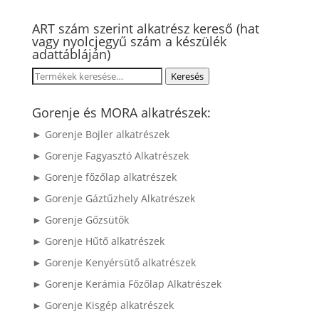
ART szám szerint alkatrész kereső (hat
vagy nyolcjegyű szám a készülék
adattábláján)
Keresés
Keresés
a
következőre:
Gorenje és MORA alkatrészek:
► Gorenje Bojler alkatrészek
► Gorenje Fagyasztó Alkatrészek
► Gorenje főzőlap alkatrészek
► Gorenje Gáztűzhely Alkatrészek
► Gorenje Gőzsütők
► Gorenje Hűtő alkatrészek
► Gorenje Kenyérsütő alkatrészek
► Gorenje Kerámia Főzőlap Alkatrészek
► Gorenje Kisgép alkatrészek