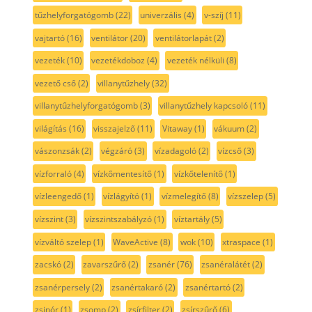
tűzhelyforgatógomb
(22)
univerzális
(4)
v-szíj
(11)
vajtartó
(16)
ventilátor
(20)
ventilátorlapát
(2)
vezeték
(10)
vezetékdoboz
(4)
vezeték nélküli
(8)
vezető cső
(2)
villanytűzhely
(32)
villanytűzhelyforgatógomb
(3)
villanytűzhely kapcsoló
(11)
világítás
(16)
visszajelző
(11)
Vitaway
(1)
vákuum
(2)
vászonzsák
(2)
végzáró
(3)
vízadagoló
(2)
vízcső
(3)
vízforraló
(4)
vízkőmentesítő
(1)
vízkőtelenítő
(1)
vízleengedő
(1)
vízlágyító
(1)
vízmelegítő
(8)
vízszelep
(5)
vízszint
(3)
vízszintszabályzó
(1)
víztartály
(5)
vízváltó szelep
(1)
WaveActive
(8)
wok
(10)
xtraspace
(1)
zacskó
(2)
zavarszűrő
(2)
zsanér
(76)
zsanéralátét
(2)
zsanérpersely
(2)
zsanértakaró
(2)
zsanértartó
(2)
zsinór
(1)
zsomp
(2)
zsírfilter
(2)
zsírszűrő
(6)