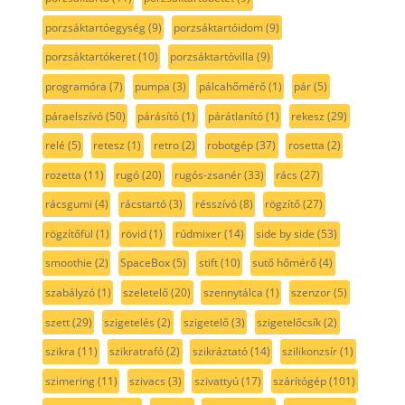
porzsáktartóegység
(9)
porzsáktartóidom
(9)
porzsáktartókeret
(10)
porzsáktartóvilla
(9)
programóra
(7)
pumpa
(3)
pálcahőmérő
(1)
pár
(5)
páraelszívó
(50)
párásító
(1)
párátlanító
(1)
rekesz
(29)
relé
(5)
retesz
(1)
retro
(2)
robotgép
(37)
rosetta
(2)
rozetta
(11)
rugó
(20)
rugós-zsanér
(33)
rács
(27)
rácsgumi
(4)
rácstartó
(3)
résszívó
(8)
rögzítő
(27)
rögzítőfül
(1)
rövid
(1)
rúdmixer
(14)
side by side
(53)
smoothie
(2)
SpaceBox
(5)
stift
(10)
sutő hőmérő
(4)
szabályzó
(1)
szeletelő
(20)
szennytálca
(1)
szenzor
(5)
szett
(29)
szigetelés
(2)
szigetelő
(3)
szigetelőcsík
(2)
szikra
(11)
szikratrafó
(2)
szikráztató
(14)
szilikonzsír
(1)
szimering
(11)
szivacs
(3)
szivattyú
(17)
szárítógép
(101)