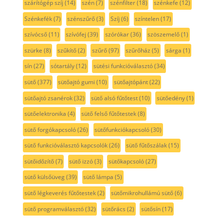
szárítógép szíj
(14)
szén
(7)
szénfilter
(18)
szénkefe
(12)
Szénkefék
(7)
szénszűrő
(3)
Szíj
(6)
színtelen
(17)
szívócső
(11)
szívófej
(39)
szórókar
(36)
szöszemelő
(1)
szürke
(8)
szűkítő
(2)
szűrő
(97)
szűrőház
(5)
sárga
(1)
sín
(27)
sótartály
(12)
sütési funkcióválasztó
(34)
sütő
(377)
sütőajtó gumi
(10)
sütőajtópánt
(22)
sütőajtó zsanérok
(32)
sütő alsó fűtőtest
(10)
sütőedény
(1)
sütőelektronika
(4)
sütő felső fűtőtestek
(8)
sütő forgókapcsoló
(26)
sütőfunkciókapcsoló
(30)
sütő funkcióválasztó kapcsolók
(26)
sütő fűtőszálak
(15)
sütőidőzítő
(7)
sütő izzó
(3)
sütőkapcsoló
(27)
sütő külsőüveg
(39)
sütő lámpa
(5)
sütő légkeverés fűtőtestek
(2)
sütőmikrohullámú sütő
(6)
sütő programválasztó
(32)
sütőrács
(2)
sütősín
(17)