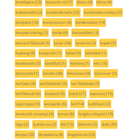
kivetőpánt
(23)
kivezető cső
(1)
klixon
(4)
klíma
(4)
kolbásztöltő
(2)
kombinált kefe
(23)
kombináltszívófej
(22)
komplett
(16)
kompresszor
(4)
kondenzátor
(14)
konyhai mérleg
(1)
korlát
(6)
koronafűtés
(3)
koszorú fűtőszál
(3)
kosár
(34)
kosársín
(3)
kupak
(5)
kuplung
(8)
kutyaszőr
(1)
kábel
(9)
kábeldob
(1)
kávédaráló
(3)
kávéfőző
(1)
kémény
(1)
kés
(16)
késtisztító
(1)
készlet
(38)
kétszintes
(4)
kézimixer
(5)
körfütés
(8)
körfűtőbetét
(5)
kör fűtőbetét
(5)
körfűtőszál
(6)
középső
(9)
külső
(27)
laposszíj
(19)
lapos tepsi
(5)
lassúprés
(6)
led
(14)
LedVision
(2)
leeresztő szivattyú
(4)
lemez
(6)
lengéscsillapító
(10)
logo
(3)
lyuktárcsa
(2)
láb
(12)
lábtartó
(2)
láda
(30)
lámpa
(28)
lámpabúra
(8)
lángelosztó
(23)