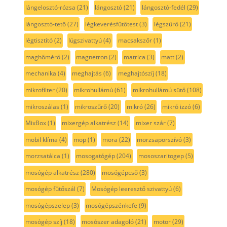
lángelosztó-rózsa
(21)
lángosztó
(21)
lángosztó-fedél
(29)
lángosztó-tető
(27)
légkeverésfűtőtest
(3)
légszűrő
(21)
légtisztító
(2)
lúgszivattyú
(4)
macsakszőr
(1)
maghőmérő
(2)
magnetron
(2)
matrica
(3)
matt
(2)
mechanika
(4)
meghajtás
(6)
meghajtószíj
(18)
mikrofilter
(20)
mikrohullámú
(61)
mikrohullámú sütő
(108)
mikroszálas
(1)
mikroszűrő
(20)
mikró
(26)
mikró izzó
(6)
MixBox
(1)
mixergép alkatrész
(14)
mixer szár
(7)
mobil klíma
(4)
mop
(1)
mora
(22)
morzsaporszívó
(3)
morzsatálca
(1)
mosogatógép
(204)
mososzaritogep
(5)
mosógép alkatrész
(280)
mosógépcső
(3)
mosógép fűtőszál
(7)
Mosógép leeresztő szivattyú
(6)
mosógépszelep
(3)
mosógépszénkefe
(9)
mosógép szíj
(18)
mosószer adagoló
(21)
motor
(29)