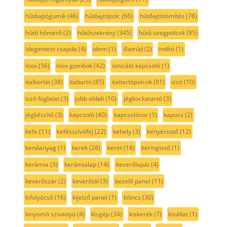
hűtőajtógumik
(46)
hűtőajtópolc
(66)
hűtőajtótömítés
(76)
hűtő hőmérő
(2)
hűtőszekrény
(345)
hűtő üvegpolcok
(85)
idegentest csapda
(4)
idom
(1)
illatrúd
(2)
indító
(1)
inox
(56)
inox gombok
(42)
ionizáló kapcsoló
(1)
italkorlát
(38)
italtartó
(85)
italtartópolcok
(81)
izzó
(10)
izzó foglalat
(3)
jobb oldali
(10)
jégkockatartó
(3)
jégkészítő
(3)
kapcsoló
(40)
kapcsolósor
(1)
kapocs
(2)
kefe
(11)
kefésszívófej
(22)
kehely
(3)
kenyérsütő
(12)
kenőanyag
(1)
kerek
(28)
keret
(18)
keringtető
(1)
kerámia
(3)
kerámialap
(14)
keverőlapát
(4)
keverőszár
(2)
keverőtál
(3)
kezelő panel
(11)
kifolyócső
(16)
kijelző panel
(1)
kilincs
(30)
kinyomó szivattyú
(4)
kisgép
(34)
kiskerék
(7)
kisállat
(1)