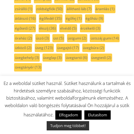
zsírálló
(1)
zöldségfiók
(50)
állítható láb
(7)
áramlás
(1)
átlátszó
(16)
égőfedél
(35)
égőfej
(1)
égőház
(9)
égőtető
(27)
ékszíj
(36)
élvédő
(5)
érzékelő
(3)
óraház
(2)
úszó
(3)
üst
(5)
üstgumi
(2)
üstszáj gumi
(14)
ütköző
(2)
üveg
(123)
üvegajtó
(17)
üvegbúra
(2)
üvegkehely
(3)
üveglap
(3)
üvegtartó
(6)
üvegtető
(2)
üvegtányér
(13)
Gorenje gépekről ötletek információk:
Ez a weboldal sütiket használ. Sütiket használunk a tartalmak és
hirdetések személyre szabásához, közösségi funkciók
Gorenje K6351WF kombinált tűzhely –
biztosításához, valamint weboldalforgalmunk elemzéséhez. A
készülékspecifikus tudástár (ART 595210/04)
weboldalon való böngészés folytatásával Ön hozzájárul a sütik
Mora P2241AW1 gáztűzhely – készülékspecifikus
használatához.
Elfogadom
Elutasítom
tudástár (ART 741000/06)
Gorenje WNHEI62SAS szabadonálló automata
Tudjon meg többet!
mosógép – készülékspecifikus tudástár (ART