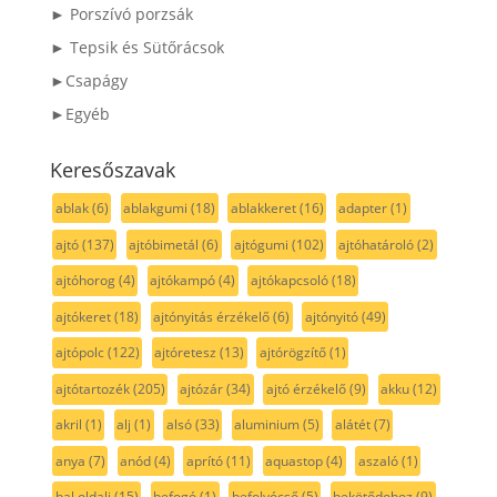
► Porszívó porzsák
► Tepsik és Sütőrácsok
►Csapágy
►Egyéb
Keresőszavak
ablak
(6)
ablakgumi
(18)
ablakkeret
(16)
adapter
(1)
ajtó
(137)
ajtóbimetál
(6)
ajtógumi
(102)
ajtóhatároló
(2)
ajtóhorog
(4)
ajtókampó
(4)
ajtókapcsoló
(18)
ajtókeret
(18)
ajtónyitás érzékelő
(6)
ajtónyitó
(49)
ajtópolc
(122)
ajtóretesz
(13)
ajtórögzítő
(1)
ajtótartozék
(205)
ajtózár
(34)
ajtó érzékelő
(9)
akku
(12)
akril
(1)
alj
(1)
alsó
(33)
aluminium
(5)
alátét
(7)
anya
(7)
anód
(4)
aprító
(11)
aquastop
(4)
aszaló
(1)