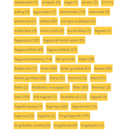
dobtömítés
(1)
drótpolc
(9)
dugó
(1)
díszléc
(5)
E14
(1)
edény
(5)
egyszintes
(7)
elektronika
(13)
elektróda
(8)
elválasztó
(1)
előlap
(60)
energia szabályzó
(2)
evőeszköz
(5)
ezüst színű
(2)
facsarókúp
(1)
fagadó
(1)
fagyasztó
(182)
fagyasztó belső ajtók
(35)
fagyasztófiók
(45)
fagyasztóláda
(27)
fagyasztószekrény
(14)
fali tartó
(4)
fedél
(38)
fedőlemez
(7)
fehér
(64)
fehér gombok
(41)
fekete
(45)
fekete gombok
(26)
felirat
(2)
felmosó
(2)
felső
(31)
feltét
(2)
felültöltős mosógép
(1)
filter
(50)
filterház
(2)
fiók
(160)
fiók fogadó
(1)
flexibiliscső
(12)
fogadó
(4)
fogadó hüvely
(1)
fogantyú
(60)
fogaskerék
(10)
fogasszíj
(5)
foglalat
(2)
forgatógomb
(135)
forgókefés szívófej
(9)
forgókerék
(6)
forgónyárs
(1)