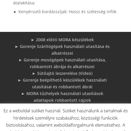
átalakítása:
► Kenyérsütő bordásszíjak: Hossz és szélesség infók
► 2008 előtti MORA készülékek
► Gorenje Szárítógépek használati utasítása és
alkatrészei
► Gorenje mosógépek használati utasítása,
robbantott ábrája és alkatrészei
► Sütőajtó leszerelése (Videó)
► Gorenje beépíthető készülékek használati
utasításai és robbantott ábrái
► MORA tűzhelyek használati utasítások
adatlapok robbantott rajzok
► Gorenje Bojler Vízkő problémák és
Ez a weboldal sütiket használ. Sütiket használunk a tartalmak és
megoldások
hirdetések személyre szabásához, közösségi funkciók
► 6 gyakori sütő hiba, és megoldások
biztosításához, valamint weboldalforgalmunk elemzéséhez. A
♦Gorenje Háztartásigépek adattábláiról: