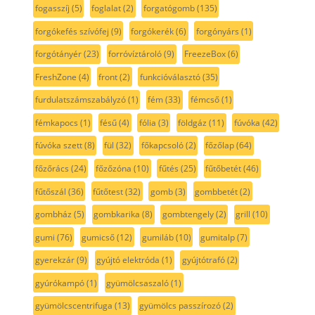
fogasszíj
(5)
foglalat
(2)
forgatógomb
(135)
forgókefés szívófej
(9)
forgókerék
(6)
forgónyárs
(1)
forgótányér
(23)
forróvíztároló
(9)
FreezeBox
(6)
FreshZone
(4)
front
(2)
funkcióválasztó
(35)
furdulatszámszabályzó
(1)
fém
(33)
fémcső
(1)
fémkapocs
(1)
fésű
(4)
fólia
(3)
földgáz
(11)
fúvóka
(42)
fúvóka szett
(8)
fül
(32)
főkapcsoló
(2)
főzőlap
(64)
főzőrács
(24)
főzőzóna
(10)
fűtés
(25)
fűtőbetét
(46)
fűtőszál
(36)
fűtőtest
(32)
gomb
(3)
gombbetét
(2)
gombház
(5)
gombkarika
(8)
gombtengely
(2)
grill
(10)
gumi
(76)
gumicső
(12)
gumiláb
(10)
gumitalp
(7)
gyerekzár
(9)
gyújtó elektróda
(1)
gyújtótrafó
(2)
gyúrókampó
(1)
gyümölcsaszaló
(1)
gyümölcscentrifuga
(13)
gyümölcs passzírozó
(2)