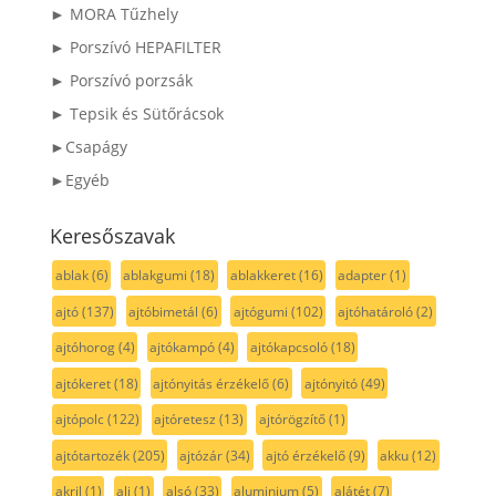
► MORA Tűzhely
► Porszívó HEPAFILTER
► Porszívó porzsák
► Tepsik és Sütőrácsok
►Csapágy
►Egyéb
Keresőszavak
ablak
(6)
ablakgumi
(18)
ablakkeret
(16)
adapter
(1)
ajtó
(137)
ajtóbimetál
(6)
ajtógumi
(102)
ajtóhatároló
(2)
ajtóhorog
(4)
ajtókampó
(4)
ajtókapcsoló
(18)
ajtókeret
(18)
ajtónyitás érzékelő
(6)
ajtónyitó
(49)
ajtópolc
(122)
ajtóretesz
(13)
ajtórögzítő
(1)
ajtótartozék
(205)
ajtózár
(34)
ajtó érzékelő
(9)
akku
(12)
akril
(1)
alj
(1)
alsó
(33)
aluminium
(5)
alátét
(7)