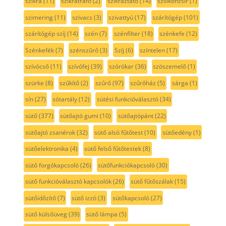
szikra
(11)
szikratrafó
(2)
szikráztató
(14)
szilikonzsír
(1)
szimering
(11)
szivacs
(3)
szivattyú
(17)
szárítógép
(101)
szárítógép szíj
(14)
szén
(7)
szénfilter
(18)
szénkefe
(12)
Szénkefék
(7)
szénszűrő
(3)
Szíj
(6)
színtelen
(17)
szívócső
(11)
szívófej
(39)
szórókar
(36)
szöszemelő
(1)
szürke
(8)
szűkítő
(2)
szűrő
(97)
szűrőház
(5)
sárga
(1)
sín
(27)
sótartály
(12)
sütési funkcióválasztó
(34)
sütő
(377)
sütőajtó gumi
(10)
sütőajtópánt
(22)
sütőajtó zsanérok
(32)
sütő alsó fűtőtest
(10)
sütőedény
(1)
sütőelektronika
(4)
sütő felső fűtőtestek
(8)
sütő forgókapcsoló
(26)
sütőfunkciókapcsoló
(30)
sütő funkcióválasztó kapcsolók
(26)
sütő fűtőszálak
(15)
sütőidőzítő
(7)
sütő izzó
(3)
sütőkapcsoló
(27)
sütő külsőüveg
(39)
sütő lámpa
(5)