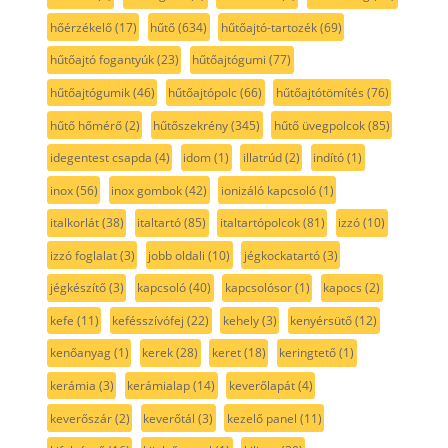
hőérzékelő
(17)
hűtő
(634)
hűtőajtó-tartozék
(69)
hűtőajtó fogantyúk
(23)
hűtőajtógumi
(77)
hűtőajtógumik
(46)
hűtőajtópolc
(66)
hűtőajtótömítés
(76)
hűtő hőmérő
(2)
hűtőszekrény
(345)
hűtő üvegpolcok
(85)
idegentest csapda
(4)
idom
(1)
illatrúd
(2)
indító
(1)
inox
(56)
inox gombok
(42)
ionizáló kapcsoló
(1)
italkorlát
(38)
italtartó
(85)
italtartópolcok
(81)
izzó
(10)
izzó foglalat
(3)
jobb oldali
(10)
jégkockatartó
(3)
jégkészítő
(3)
kapcsoló
(40)
kapcsolósor
(1)
kapocs
(2)
kefe
(11)
kefésszívófej
(22)
kehely
(3)
kenyérsütő
(12)
kenőanyag
(1)
kerek
(28)
keret
(18)
keringtető
(1)
kerámia
(3)
kerámialap
(14)
keverőlapát
(4)
keverőszár
(2)
keverőtál
(3)
kezelő panel
(11)