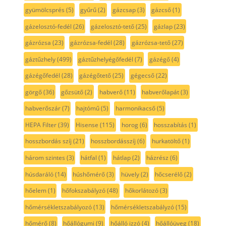
gyümölcsprés
(5)
gyűrű
(2)
gázcsap
(3)
gázcső
(1)
gázelosztó-fedél
(26)
gázelosztó-tető
(25)
gázlap
(23)
gázrózsa
(23)
gázrózsa-fedél
(28)
gázrózsa-tető
(27)
gáztűzhely
(499)
gáztűzhelyégőfedél
(7)
gázégő
(4)
gázégőfedél
(28)
gázégőtető
(25)
gégecső
(22)
görgő
(36)
gőzsütő
(2)
habverő
(11)
habverőlapát
(3)
habverőszár
(7)
hajtómű
(5)
harmonikacső
(5)
HEPA Filter
(39)
Hisense
(115)
horog
(6)
hosszabítás
(1)
hosszbordás szíj
(21)
hosszbordásszíj
(6)
hurkatöltő
(1)
három szintes
(3)
hátfal
(1)
hátlap
(2)
házrész
(6)
húsdaráló
(14)
húshőmérő
(3)
hüvely
(2)
hőcserélő
(2)
hőelem
(1)
hőfokszabályzó
(48)
hőkorlátozó
(3)
hőmérsékletszabályozó
(13)
hőmérsékletszabályzó
(15)
hőmérő
(8)
hőállógumi
(9)
hőálló izzó
(4)
hőállóüveg
(18)