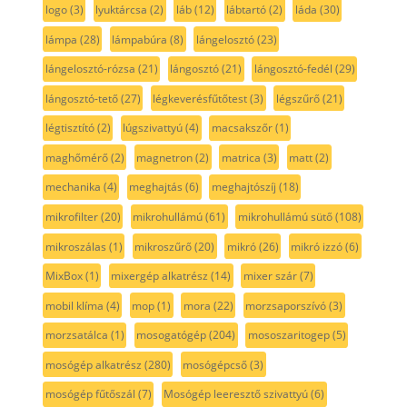
logo
(3)
lyuktárcsa
(2)
láb
(12)
lábtartó
(2)
láda
(30)
lámpa
(28)
lámpabúra
(8)
lángelosztó
(23)
lángelosztó-rózsa
(21)
lángosztó
(21)
lángosztó-fedél
(29)
lángosztó-tető
(27)
légkeverésfűtőtest
(3)
légszűrő
(21)
légtisztító
(2)
lúgszivattyú
(4)
macsakszőr
(1)
maghőmérő
(2)
magnetron
(2)
matrica
(3)
matt
(2)
mechanika
(4)
meghajtás
(6)
meghajtószíj
(18)
mikrofilter
(20)
mikrohullámú
(61)
mikrohullámú sütő
(108)
mikroszálas
(1)
mikroszűrő
(20)
mikró
(26)
mikró izzó
(6)
MixBox
(1)
mixergép alkatrész
(14)
mixer szár
(7)
mobil klíma
(4)
mop
(1)
mora
(22)
morzsaporszívó
(3)
morzsatálca
(1)
mosogatógép
(204)
mososzaritogep
(5)
mosógép alkatrész
(280)
mosógépcső
(3)
mosógép fűtőszál
(7)
Mosógép leeresztő szivattyú
(6)