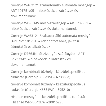
Gorenje WA63121 szabadonálló automata mosógép –
ART 101751/05 – hibakódok, alkatrészek és
dokumentumok
Gorenje WD9514S mosó-szárítógép – ART 737939 –
hibakódok, alkatrészek és dokumentumok
Gorenje WA63121 Szabadonálló automata mosógép
(ART No: 101751) – robbantott ábra, javítási
útmutatók és alkatrészek
Gorenje D7664N hőszivattyús szárítógép – ART
347373/01 – hibakódok, alkatrészek és
dokumentumok
Gorenje kombinált tűzhely – készülékspecifikus
tudástár (Gorenje K5341SH-B-730634)
Gorenje kombinált tűzhely – készülékspecifikus
tudástár (Gorenje K6351WF – 595210)
Hisense mosógép – készülékspecifikus tudástár
(Hisense WF5I8043BWF-20015293)