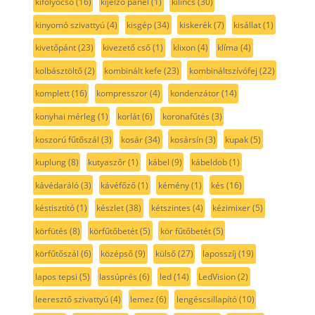
kifolyócső
(16)
kijelző panel
(1)
kilincs
(30)
kinyomó szivattyú
(4)
kisgép
(34)
kiskerék
(7)
kisállat
(1)
kivetőpánt
(23)
kivezető cső
(1)
klixon
(4)
klíma
(4)
kolbásztöltő
(2)
kombinált kefe
(23)
kombináltszívófej
(22)
komplett
(16)
kompresszor
(4)
kondenzátor
(14)
konyhai mérleg
(1)
korlát
(6)
koronafűtés
(3)
koszorú fűtőszál
(3)
kosár
(34)
kosársín
(3)
kupak
(5)
kuplung
(8)
kutyaszőr
(1)
kábel
(9)
kábeldob
(1)
kávédaráló
(3)
kávéfőző
(1)
kémény
(1)
kés
(16)
késtisztító
(1)
készlet
(38)
kétszintes
(4)
kézimixer
(5)
körfütés
(8)
körfűtőbetét
(5)
kör fűtőbetét
(5)
körfűtőszál
(6)
középső
(9)
külső
(27)
laposszíj
(19)
lapos tepsi
(5)
lassúprés
(6)
led
(14)
LedVision
(2)
leeresztő szivattyú
(4)
lemez
(6)
lengéscsillapító
(10)