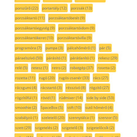
porszűrő
(22)
portartály
(12)
porzsák
(13)
porzsáktartó
(11)
porzsáktartóbetét
(9)
porzsáktartóegység
(9)
porzsáktartóidom
(9)
porzsáktartókeret
(10)
porzsáktartóvilla
(9)
programóra
(7)
pumpa
(3)
pálcahőmérő
(1)
pár
(5)
páraelszívó
(50)
párásító
(1)
párátlanító
(1)
rekesz
(29)
relé
(5)
retesz
(1)
retro
(2)
robotgép
(37)
rosetta
(2)
rozetta
(11)
rugó
(20)
rugós-zsanér
(33)
rács
(27)
rácsgumi
(4)
rácstartó
(3)
résszívó
(8)
rögzítő
(27)
rögzítőfül
(1)
rövid
(1)
rúdmixer
(14)
side by side
(53)
smoothie
(2)
SpaceBox
(5)
stift
(10)
sutő hőmérő
(4)
szabályzó
(1)
szeletelő
(20)
szennytálca
(1)
szenzor
(5)
szett
(29)
szigetelés
(2)
szigetelő
(3)
szigetelőcsík
(2)