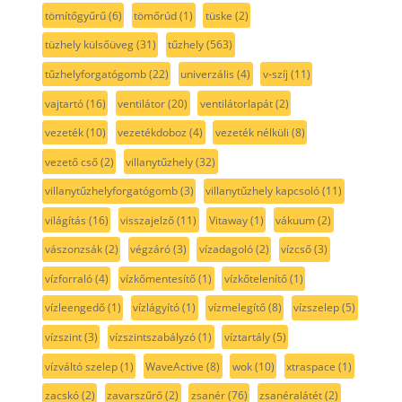
tömítőgyűrű
(6)
tömőrúd
(1)
tüske
(2)
tüzhely külsőüveg
(31)
tűzhely
(563)
tűzhelyforgatógomb
(22)
univerzális
(4)
v-szíj
(11)
vajtartó
(16)
ventilátor
(20)
ventilátorlapát
(2)
vezeték
(10)
vezetékdoboz
(4)
vezeték nélküli
(8)
vezető cső
(2)
villanytűzhely
(32)
villanytűzhelyforgatógomb
(3)
villanytűzhely kapcsoló
(11)
világítás
(16)
visszajelző
(11)
Vitaway
(1)
vákuum
(2)
vászonzsák
(2)
végzáró
(3)
vízadagoló
(2)
vízcső
(3)
vízforraló
(4)
vízkőmentesítő
(1)
vízkőtelenítő
(1)
vízleengedő
(1)
vízlágyító
(1)
vízmelegítő
(8)
vízszelep
(5)
vízszint
(3)
vízszintszabályzó
(1)
víztartály
(5)
vízváltó szelep
(1)
WaveActive
(8)
wok
(10)
xtraspace
(1)
zacskó
(2)
zavarszűrő
(2)
zsanér
(76)
zsanéralátét
(2)