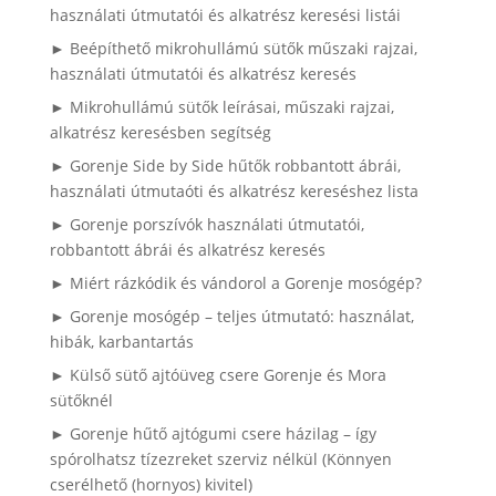
használati útmutatói és alkatrész keresési listái
► Beépíthető mikrohullámú sütők műszaki rajzai,
használati útmutatói és alkatrész keresés
► Mikrohullámú sütők leírásai, műszaki rajzai,
alkatrész keresésben segítség
► Gorenje Side by Side hűtők robbantott ábrái,
használati útmutaóti és alkatrész kereséshez lista
► Gorenje porszívók használati útmutatói,
robbantott ábrái és alkatrész keresés
► Miért rázkódik és vándorol a Gorenje mosógép?
► Gorenje mosógép – teljes útmutató: használat,
hibák, karbantartás
► Külső sütő ajtóüveg csere Gorenje és Mora
sütőknél
► Gorenje hűtő ajtógumi csere házilag – így
spórolhatsz tízezreket szerviz nélkül (Könnyen
cserélhető (hornyos) kivitel)