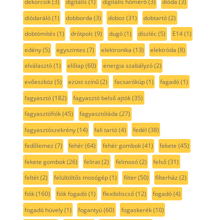
dekorcsík
(3)
digitális
(1)
digitális hőmérő
(3)
dióda
(3)
diódaráló
(1)
dobborda
(3)
doboz
(31)
dobtartó
(2)
dobtömítés
(1)
drótpolc
(9)
dugó
(1)
díszléc
(5)
E14
(1)
edény
(5)
egyszintes
(7)
elektronika
(13)
elektróda
(8)
elválasztó
(1)
előlap
(60)
energia szabályzó
(2)
evőeszköz
(5)
ezüst színű
(2)
facsarókúp
(1)
fagadó
(1)
fagyasztó
(182)
fagyasztó belső ajtók
(35)
fagyasztófiók
(45)
fagyasztóláda
(27)
fagyasztószekrény
(14)
fali tartó
(4)
fedél
(38)
fedőlemez
(7)
fehér
(64)
fehér gombok
(41)
fekete
(45)
fekete gombok
(26)
felirat
(2)
felmosó
(2)
felső
(31)
feltét
(2)
felültöltős mosógép
(1)
filter
(50)
filterház
(2)
fiók
(160)
fiók fogadó
(1)
flexibiliscső
(12)
fogadó
(4)
fogadó hüvely
(1)
fogantyú
(60)
fogaskerék
(10)