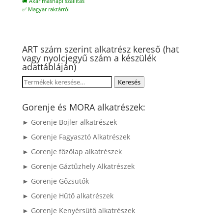
🚚 Akár másnapi szállítás
✅ Magyar raktárról
ART szám szerint alkatrész kereső (hat
vagy nyolcjegyű szám a készülék
adattábláján)
Keresés
Keresés
a
következőre:
Gorenje és MORA alkatrészek:
► Gorenje Bojler alkatrészek
► Gorenje Fagyasztó Alkatrészek
► Gorenje főzőlap alkatrészek
► Gorenje Gáztűzhely Alkatrészek
► Gorenje Gőzsütők
► Gorenje Hűtő alkatrészek
► Gorenje Kenyérsütő alkatrészek