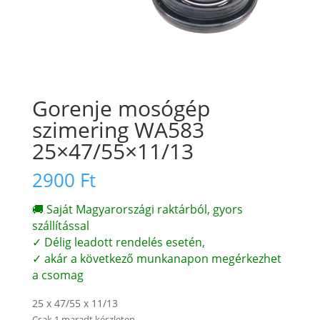
Gorenje mosógép
szimering WA583
25×47/55×11/13
2900
Ft
🚚 Saját Magyarországi raktárból, gyors
szállítással
✓ Délig leadott rendelés esetén,
✓ akár a következő munkanapon megérkezhet
a csomag
25 x 47/55 x 11/13
Csak 1 maradt készleten