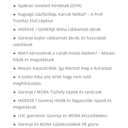
► Gyakran Ismételt Kérdések (GYIK)
► Ragyogó Gázfőzőlap, Karcok Nélkül? – A Profi
Tisztítás Első Lépései
► HISENSE / GORENJE klíma robbantott ábrák
► Gorenje bojler robbantott ábrák, és használati
utasítások
► Miért károsodnak a ruhák mosás közben? – Mosási
hibák és megoldásaik
► Mosási Katasztrófák: Így Mentsd meg a Ruháidat!
► 4 sütési hiba ami lehet hogy nem sütő
meghibásodás:
► Gorenje / MORA Tűzhely tippek és tanácsok:
► HISENSE / Gorenej Hűtők és fagyasztók: tippek és
megoldások:
► LOC gyerekzár Gorenje és MORA készülékeken:
► Gorenje és MORA Gázkészülékek PB gázra