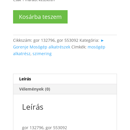
Gorenje
Kosárba teszem
mosógép
szimering
WA583
25x47/55x11/13
Cikkszám:
gor 132796, gor 553092
Kategória:
►
mennyiség
Gorenje Mosógép alkatrészek
Címkék:
mosógép
alkatrész
,
szimering
Leírás
Vélemények (0)
Leírás
gor 132796, gor 553092