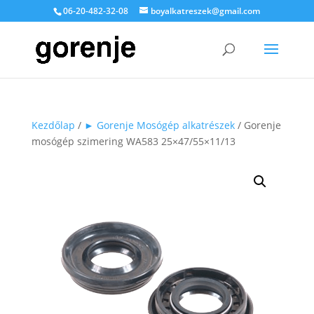
06-20-482-32-08
boyalkatreszek@gmail.com
Kezdőlap
/
► Gorenje Mosógép alkatrészek
/ Gorenje
mosógép szimering WA583 25×47/55×11/13