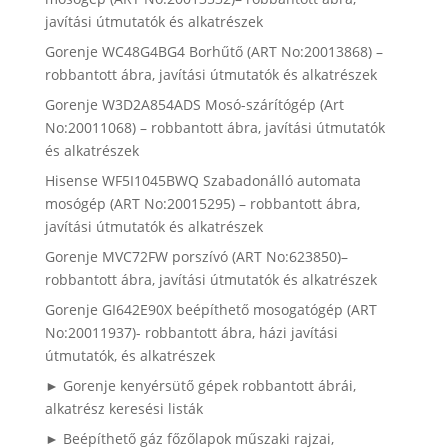
javítási útmutatók és alkatrészek
Gorenje WC48G4BG4 Borhűtő (ART No:20013868) –
robbantott ábra, javítási útmutatók és alkatrészek
Gorenje W3D2A854ADS Mosó-szárítógép (Art
No:20011068) – robbantott ábra, javítási útmutatók
és alkatrészek
Hisense WF5I1045BWQ Szabadonálló automata
mosógép (ART No:20015295) – robbantott ábra,
javítási útmutatók és alkatrészek
Gorenje MVC72FW porszívó (ART No:623850)–
robbantott ábra, javítási útmutatók és alkatrészek
Gorenje GI642E90X beépíthető mosogatógép (ART
No:20011937)- robbantott ábra, házi javítási
útmutatók, és alkatrészek
► Gorenje kenyérsütő gépek robbantott ábrái,
alkatrész keresési listák
► Beépíthető gáz főzőlapok műszaki rajzai,