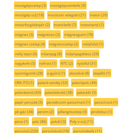
mosógépszelep
(3)
mosógépszénkefe
(9)
mosógép szíj
(18)
mosószer adagoló
(21)
motor
(29)
motorforgótányér
(2)
motorkefe
(7)
motortartó
(1)
mágnes
(3)
mágneses
(2)
mágnesgumi
(78)
mágnes szelep
(4)
mágnesszelep
(2)
mélyhűtő
(1)
mély tepsi
(6)
műanyag
(8)
műanyagdoboz
(29)
nagykefe
(5)
nofrost
(1)
NTC
(2)
nyitófül
(31)
nyomógomb
(28)
o-gyűrű
(1)
okostévé
(8)
olajálló
(1)
ORA ITO
(1)
palack-tartály
(33)
palackpolc
(49)
palacktartó
(43)
palacktároló
(38)
palackőr
(5)
papír porszák
(5)
paradicsom passzírozó
(1)
passzírozó
(1)
pb-gáz
(34)
perem
(2)
pillangószelep
(3)
pirolitikus
(1)
piros
(1)
polc
(86)
polcél
(3)
Poly-v szíj
(11)
porszívó
(220)
porszívócső
(10)
porszívókefe
(11)