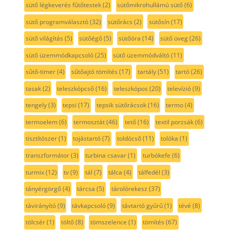
sütő légkeverés fűtőtestek
(2)
sütőmikrohullámú sütő
(6)
sütő programválasztó
(32)
sütőrács
(2)
sütősín
(17)
sütő világítás
(5)
sütőégő
(5)
sütőóra
(14)
sütő üveg
(26)
sütő üzemmódkapcsoló
(25)
sütő üzemmódváltó
(11)
sűtő-timer
(4)
sűtőajtó tömítés
(17)
tartály
(51)
tartó
(26)
tasak
(2)
teleszkópcső
(16)
teleszkópos
(20)
televízió
(9)
tengely
(3)
tepsi
(17)
tepsik sütőrácsok
(16)
termo
(4)
termoelem
(6)
termosztát
(46)
tető
(16)
textil porzsák
(6)
tisztítószer
(1)
tojástartó
(7)
toldócső
(11)
tolóka
(1)
transzformátor
(3)
turbina csavar
(1)
turbókefe
(6)
turmix
(12)
tv
(9)
tál
(7)
tálca
(4)
tálfedél
(3)
tányérgörgő
(4)
tárcsa
(5)
tárolórekesz
(37)
távirányító
(9)
távkapcsoló
(9)
távtartó gyűrű
(1)
tévé
(8)
tölcsér
(1)
töltő
(8)
tömszelence
(1)
tömítés
(67)