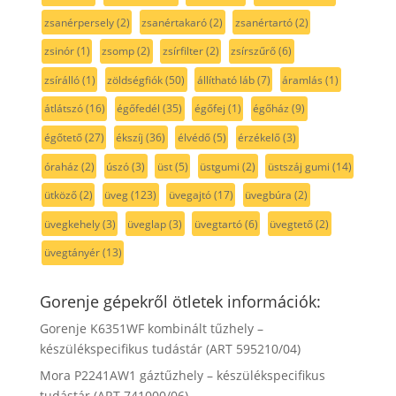
zsanérpersely
(2)
zsanértakaró
(2)
zsanértartó
(2)
zsinór
(1)
zsomp
(2)
zsírfilter
(2)
zsírszűrő
(6)
zsírálló
(1)
zöldségfiók
(50)
állítható láb
(7)
áramlás
(1)
átlátszó
(16)
égőfedél
(35)
égőfej
(1)
égőház
(9)
égőtető
(27)
ékszíj
(36)
élvédő
(5)
érzékelő
(3)
óraház
(2)
úszó
(3)
üst
(5)
üstgumi
(2)
üstszáj gumi
(14)
ütköző
(2)
üveg
(123)
üvegajtó
(17)
üvegbúra
(2)
üvegkehely
(3)
üveglap
(3)
üvegtartó
(6)
üvegtető
(2)
üvegtányér
(13)
Gorenje gépekről ötletek információk:
Gorenje K6351WF kombinált tűzhely –
készülékspecifikus tudástár (ART 595210/04)
Mora P2241AW1 gáztűzhely – készülékspecifikus
tudástár (ART 741000/06)