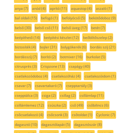
anya
(7)
anód
(4)
aprító
(11)
aquastop
(4)
aszaló
(1)
bal oldali
(15)
befogó
(1)
befolyócső
(5)
bekötődoboz
(9)
belső
(30)
belső cső
(11)
belső üveg
(17)
betét
(7)
beépíthető
(14)
beépítési készlet
(12)
beőblítőszelep
(2)
biztosíték
(4)
bojler
(31)
bolygókerék
(6)
bordás szíj
(21)
bordásszíj
(7)
borító
(2)
botmixer
(16)
burkolat
(5)
citrusprés
(3)
Crispzone
(13)
csapágy
(40)
csatlakozódoboz
(4)
csatlakozóház
(4)
csatlakozóidom
(1)
csavar
(7)
csavartakaró
(7)
csepptartály
(3)
csepptálca
(3)
csiga
(2)
csillag
(2)
csillámlap
(11)
csillámlemez
(12)
csúszka
(2)
cső
(49)
csőbilincs
(6)
csőcsatlakozó
(4)
csőcsonk
(3)
csőtoldat
(1)
Cyclonic
(7)
dagasztó
(10)
dagasztólapát
(5)
dagasztószár
(8)