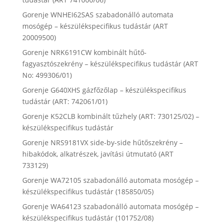
Gorenje WNHEI62SAS szabadonálló automata
mosógép – készülékspecifikus tudástár (ART
20009500)
Gorenje NRK6191CW kombinált hűtő-
fagyasztószekrény – készülékspecifikus tudástár (ART
No: 499306/01)
Gorenje G640XHS gázfőzőlap – készülékspecifikus
tudástár (ART: 742061/01)
Gorenje K52CLB kombinált tűzhely (ART: 730125/02) –
készülékspecifikus tudástár
Gorenje NRS9181VX side-by-side hűtőszekrény –
hibakódok, alkatrészek, javítási útmutató (ART
733129)
Gorenje WA72105 szabadonálló automata mosógép –
készülékspecifikus tudástár (185850/05)
Gorenje WA64123 szabadonálló automata mosógép –
készülékspecifikus tudástár (101752/08)