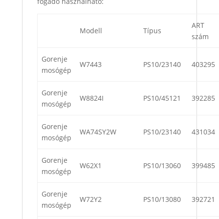
fogadó használható:
ART
Modell
Típus
szám
Gorenje
W7443
PS10/23140
403295
mosógép
Gorenje
W8824I
PS10/45121
392285
mosógép
Gorenje
WA74SY2W
PS10/23140
431034
mosógép
Gorenje
W62X1
PS10/13060
399485
mosógép
Gorenje
W72Y2
PS10/13080
392721
mosógép