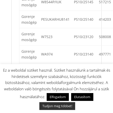
W8544P/IUK
PS10/25145
517215
mosógép
Gorenje
PESUKARHU8141
PS10/25140
414203
mosógép
Gorenje
W7523
PS10/23120
508008
mosógép
Gorenje
WA974
PS10/23140
497771
mosógép
Gorenje
Ez a weboldal sütiket használ. Sütiket használunk a tartalmak és
W7523
PS10/23120
508587
mosógép
hirdetések személyre szabásához, közösségi funkciók
biztosításához, valamint weboldalforgalmunk elemzéséhez. A
Gorenje
weboldalon való böngészés folytatásával Ön hozzájárul a sütik
W8503
PS10/25100
396498
mosógép
használatához.
Elfogadom
Elutasítom
Gorenje
Tudjon meg többet!
KW9624J
PS10/35124
422787
mosógép