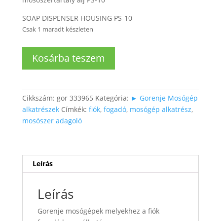
SOAP DISPENSER HOUSING PS-10
Csak 1 maradt készleten
Gorenje
Kosárba teszem
mosószerfiók
fogadó
mennyiség
Cikkszám:
gor 333965
Kategória:
► Gorenje Mosógép
alkatrészek
Címkék:
fiók
,
fogadó
,
mosógép alkatrész
,
mosószer adagoló
Leírás
Leírás
Gorenje mosógépek melyekhez a fiók