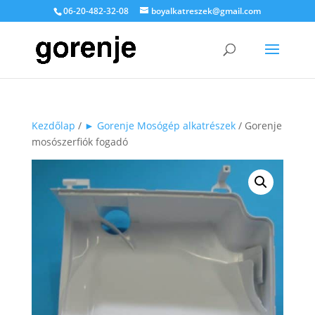
06-20-482-32-08
boyalkatreszek@gmail.com
Kezdőlap
/
► Gorenje Mosógép alkatrészek
/ Gorenje
mosószerfiók fogadó