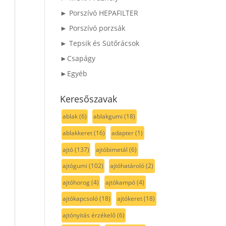
► Porszívó HEPAFILTER
► Porszívó porzsák
► Tepsik és Sütőrácsok
►Csapágy
►Egyéb
Keresőszavak
ablak
(6)
ablakgumi
(18)
ablakkeret
(16)
adapter
(1)
ajtó
(137)
ajtóbimetál
(6)
ajtógumi
(102)
ajtóhatároló
(2)
ajtóhorog
(4)
ajtókampó
(4)
ajtókapcsoló
(18)
ajtókeret
(18)
ajtónyitás érzékelő
(6)