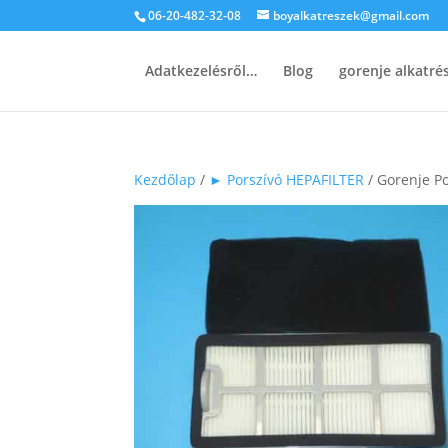
06-20-482-32-08
boyalkatreszek@gmail.com
Adatkezelésről…
Blog
gorenje alkatr
Kezdőlap
/
► Porszívó HEPAFILTER
/ Gorenje P