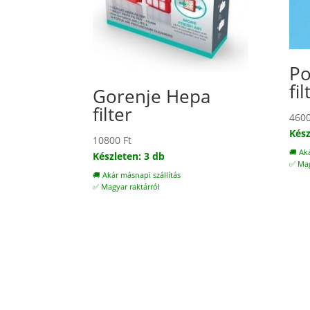
Po
fil
Gorenje Hepa
filter
460
Kész
10800
Ft
🚚 Ak
Készleten: 3 db
✅ Mag
🚚 Akár másnapi szállítás
✅ Magyar raktárról