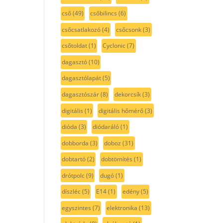
cső
(49)
csőbilincs
(6)
csőcsatlakozó
(4)
csőcsonk
(3)
csőtoldat
(1)
Cyclonic
(7)
dagasztó
(10)
dagasztólapát
(5)
dagasztószár
(8)
dekorcsík
(3)
digitális
(1)
digitális hőmérő
(3)
dióda
(3)
diódaráló
(1)
dobborda
(3)
doboz
(31)
dobtartó
(2)
dobtömítés
(1)
drótpolc
(9)
dugó
(1)
díszléc
(5)
E14
(1)
edény
(5)
egyszintes
(7)
elektronika
(13)