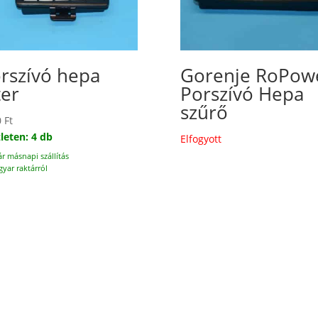
rszívó hepa
Gorenje RoPow
ter
Porszívó Hepa
szűrő
0
Ft
leten: 4 db
Elfogyott
ár másnapi szállítás
yar raktárról