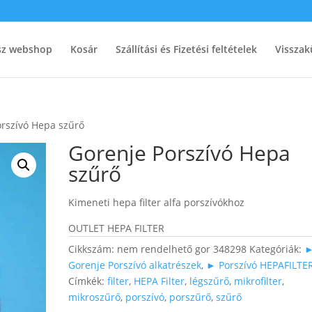
ész webshop
Kosár
Szállítási és Fizetési feltételek
Visszak
orszívó Hepa szűrő
Gorenje Porszívó Hepa
szűrő
Kimeneti hepa filter alfa porszívókhoz
OUTLET HEPA FILTER
Cikkszám:
nem rendelhető gor 348298
Kategóriák:
Gorenje Porszívó alkatrészek
,
► Porszívó HEPAFILTE
Címkék:
filter
,
HEPA Filter
,
légszűrő
,
mikrofilter
,
mikroszűrő
,
porszívó
,
porszűrő
,
szűrő