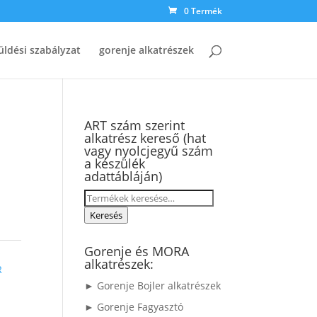
0 Termék
üldési szabályzat
gorenje alkatrészek
ART szám szerint
alkatrész kereső (hat
vagy nyolcjegyű szám
a készülék
adattábláján)
Keresés
a
Keresés
következőre:
Gorenje és MORA
►
alkatrészek:
R
► Gorenje Bojler alkatrészek
► Gorenje Fagyasztó