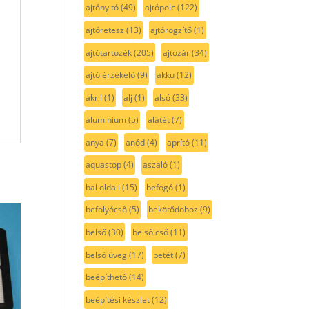
ajtónyitó
(49)
ajtópolc
(122)
ajtóretesz
(13)
ajtórögzítő
(1)
ajtótartozék
(205)
ajtózár
(34)
ajtó érzékelő
(9)
akku
(12)
akril
(1)
alj
(1)
alsó
(33)
aluminium
(5)
alátét
(7)
anya
(7)
anód
(4)
aprító
(11)
aquastop
(4)
aszaló
(1)
bal oldali
(15)
befogó
(1)
befolyócső
(5)
bekötődoboz
(9)
belső
(30)
belső cső
(11)
belső üveg
(17)
betét
(7)
beépíthető
(14)
beépítési készlet
(12)