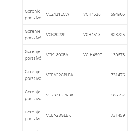
Gorenje
VC2421ECW
VCH4526
594905
porszívó
Gorenje
VCK2022R
VCH4513
323725
porszívó
Gorenje
VCK1800EA
VC-H4507
130678
porszívó
Gorenje
VCEA22GPLBK
731476
porszívó
Gorenje
VC2321GPRBK
685957
porszívó
Gorenje
VCEA28GLBK
731459
porszívó