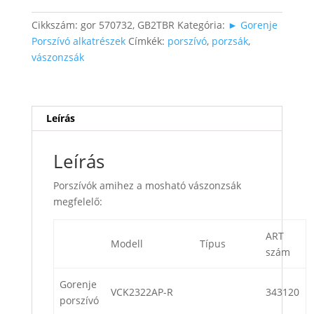
porzsák
GB2TBR
Cikkszám:
gor 570732, GB2TBR
Kategória:
► Gorenje
mennyiség
Porszívó alkatrészek
Címkék:
porszívó
,
porzsák
,
vászonzsák
Leírás
Leírás
Porszívók amihez a mosható vászonzsák
megfelelő:
ART
Modell
Típus
szám
Gorenje
VCK2322AP-R
343120
porszívó