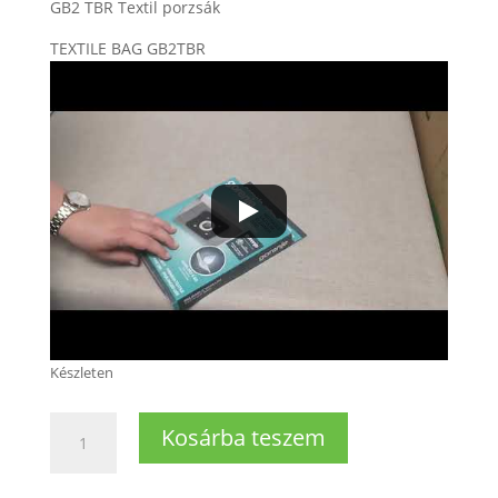
GB2 TBR Textil porzsák
TEXTILE BAG GB2TBR
Készleten
Gorenje
Kosárba teszem
Porszívó
vászon