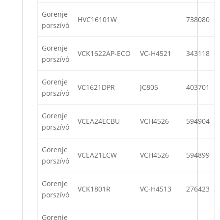
Gorenje
HVC16101W
738080
porszívó
Gorenje
VCK1622AP-ECO
VC-H4521
343118
porszívó
Gorenje
VC1621DPR
JC805
403701
porszívó
Gorenje
VCEA24ECBU
VCH4526
594904
porszívó
Gorenje
VCEA21ECW
VCH4526
594899
porszívó
Gorenje
VCK1801R
VC-H4513
276423
porszívó
Gorenje