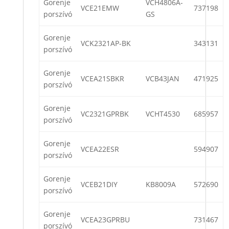
Gorenje
VCH4806A-
VCE21EMW
737198
porszívó
GS
Gorenje
VCK2321AP-BK
343131
porszívó
Gorenje
VCEA21SBKR
VCB43JAN
471925
porszívó
Gorenje
VC2321GPRBK
VCHT4530
685957
porszívó
Gorenje
VCEA22ESR
594907
porszívó
Gorenje
VCEB21DIY
KB8009A
572690
porszívó
Gorenje
VCEA23GPRBU
731467
porszívó