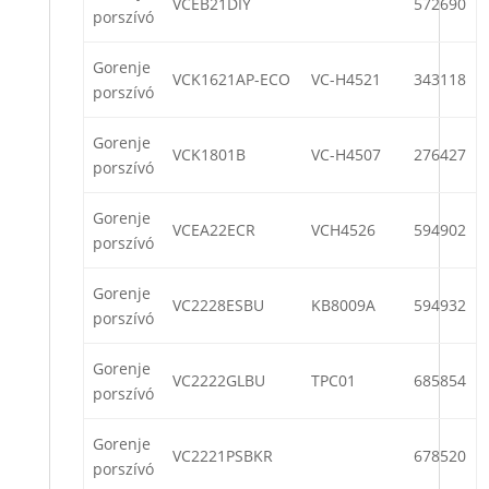
VCEB21DIY
572690
porszívó
Gorenje
VCK1621AP-ECO
VC-H4521
343118
porszívó
Gorenje
VCK1801B
VC-H4507
276427
porszívó
Gorenje
VCEA22ECR
VCH4526
594902
porszívó
Gorenje
VC2228ESBU
KB8009A
594932
porszívó
Gorenje
VC2222GLBU
TPC01
685854
porszívó
Gorenje
VC2221PSBKR
678520
porszívó