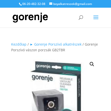
06-20-482-32-08
boyalkatreszek@gmail.com
Kezdőlap
/
► Gorenje Porszívó alkatrészek
/ Gorenje
Porszívó vászon porzsák GB2TBR