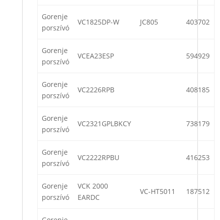
Gorenje
VC1825DP-W
JC805
403702
porszívó
Gorenje
VCEA23ESP
594929
porszívó
Gorenje
VC2226RPB
408185
porszívó
Gorenje
VC2321GPLBKCY
738179
porszívó
Gorenje
VC2222RPBU
416253
porszívó
Gorenje
VCK 2000
VC-HT5011
187512
porszívó
EARDC
Gorenje