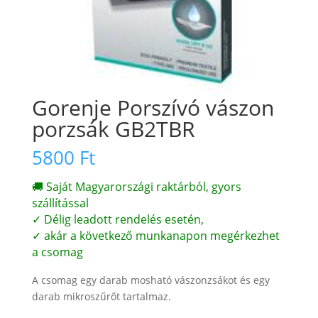
Gorenje Porszívó vászon
porzsák GB2TBR
5800
Ft
🚚 Saját Magyarországi raktárból, gyors
szállítással
✓ Délig leadott rendelés esetén,
✓ akár a következő munkanapon megérkezhet
a csomag
A csomag egy darab mosható vászonzsákot és egy
darab mikroszűrőt tartalmaz.