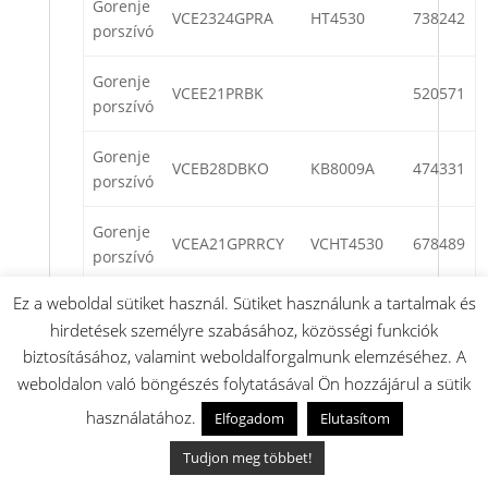
Gorenje
VCE2324GPRA
HT4530
738242
porszívó
Gorenje
VCEE21PRBK
520571
porszívó
Gorenje
VCEB28DBKO
KB8009A
474331
porszívó
Gorenje
VCEA21GPRRCY
VCHT4530
678489
porszívó
Ez a weboldal sütiket használ. Sütiket használunk a tartalmak és
Gorenje
VCEA22GLBU
678491
hirdetések személyre szabásához, közösségi funkciók
porszívó
biztosításához, valamint weboldalforgalmunk elemzéséhez. A
Gorenje
weboldalon való böngészés folytatásával Ön hozzájárul a sütik
VC2223ESP
KB8009A
594933
porszívó
használatához.
Elfogadom
Elutasítom
Gorenje
Tudjon meg többet!
VC2223GLR
685877
porszívó