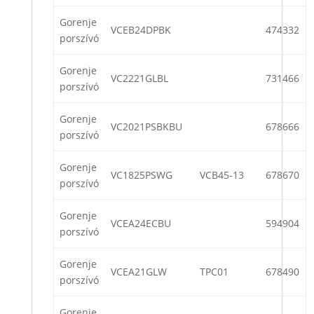
Gorenje
VCEB24DPBK
474332
porszívó
Gorenje
VC2221GLBL
731466
porszívó
Gorenje
VC2021PSBKBU
678666
porszívó
Gorenje
VC1825PSWG
VCB45-13
678670
porszívó
Gorenje
VCEA24ECBU
594904
porszívó
Gorenje
VCEA21GLW
TPC01
678490
porszívó
Gorenje