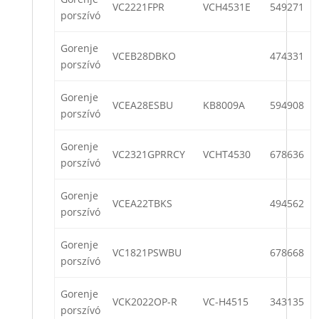
VC2221FPR
VCH4531E
549271
porszívó
Gorenje
VCEB28DBKO
474331
porszívó
Gorenje
VCEA28ESBU
KB8009A
594908
porszívó
Gorenje
VC2321GPRRCY
VCHT4530
678636
porszívó
Gorenje
VCEA22TBKS
494562
porszívó
Gorenje
VC1821PSWBU
678668
porszívó
Gorenje
VCK2022OP-R
VC-H4515
343135
porszívó