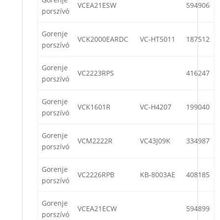
VCEA21ESW
594906
porszívó
Gorenje
VCK2000EARDC
VC-HT5011
187512
porszívó
Gorenje
VC2223RPS
416247
porszívó
Gorenje
VCK1601R
VC-H4207
199040
porszívó
Gorenje
VCM2222R
VC43J09K
334987
porszívó
Gorenje
VC2226RPB
KB-8003AE
408185
porszívó
Gorenje
VCEA21ECW
594899
porszívó