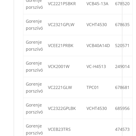
Gorenje
VC2221PSBKR
VCB45-13A
678520
porszívó
Gorenje
VC2321GPLW
VCHT4530
678635
porszívó
Gorenje
VCEE21PRBK
VCB40A14D
520571
porszívó
Gorenje
VCK2001W
VC-H4513
249014
porszívó
Gorenje
VC2221GLW
TPC01
678681
porszívó
Gorenje
VC2322GPLBK
VCHT4530
685956
porszívó
Gorenje
VCEB23TRS
474573
porszívó