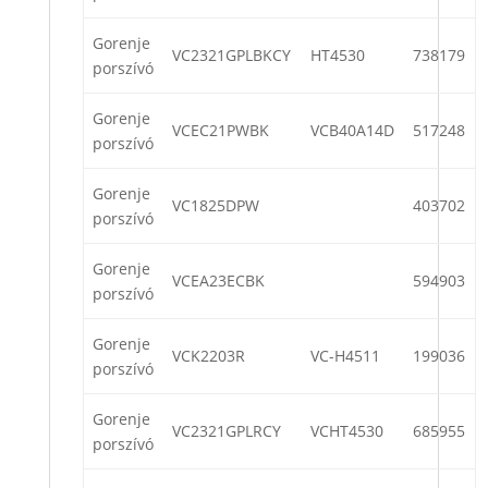
Gorenje
VC2321GPLBKCY
HT4530
738179
porszívó
Gorenje
VCEC21PWBK
VCB40A14D
517248
porszívó
Gorenje
VC1825DPW
403702
porszívó
Gorenje
VCEA23ECBK
594903
porszívó
Gorenje
VCK2203R
VC-H4511
199036
porszívó
Gorenje
VC2321GPLRCY
VCHT4530
685955
porszívó