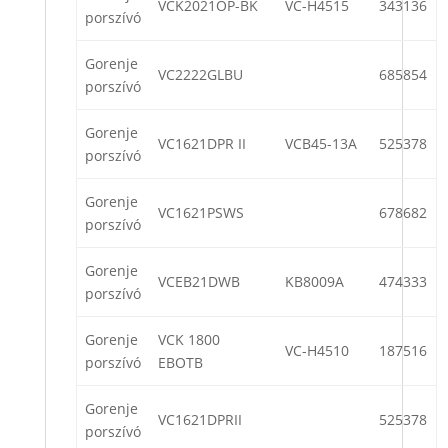
VCK2021OP-BK
VC-H4515
343136
porszívó
Gorenje
VC2222GLBU
685854
porszívó
Gorenje
VC1621DPR II
VCB45-13A
525378
porszívó
Gorenje
VC1621PSWS
678682
porszívó
Gorenje
VCEB21DWB
KB8009A
474333
porszívó
Gorenje
VCK 1800
VC-H4510
187516
porszívó
EBOTB
Gorenje
VC1621DPRII
525378
porszívó