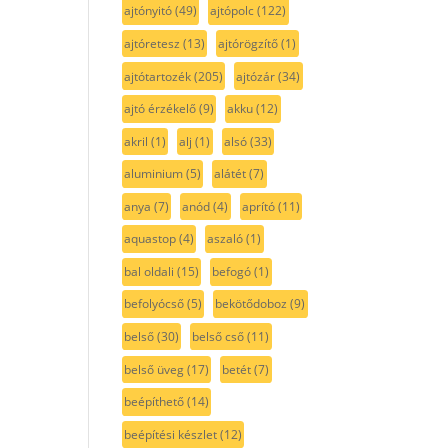
ajtónyitó
(49)
ajtópolc
(122)
ajtóretesz
(13)
ajtórögzítő
(1)
ajtótartozék
(205)
ajtózár
(34)
ajtó érzékelő
(9)
akku
(12)
akril
(1)
alj
(1)
alsó
(33)
aluminium
(5)
alátét
(7)
anya
(7)
anód
(4)
aprító
(11)
aquastop
(4)
aszaló
(1)
bal oldali
(15)
befogó
(1)
befolyócső
(5)
bekötődoboz
(9)
belső
(30)
belső cső
(11)
belső üveg
(17)
betét
(7)
beépíthető
(14)
beépítési készlet
(12)