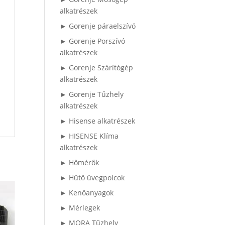
alkatrészek
► Gorenje páraelszívó
► Gorenje Porszívó
alkatrészek
► Gorenje Szárítógép
alkatrészek
► Gorenje Tűzhely
alkatrészek
► Hisense alkatrészek
► HISENSE Klíma
alkatrészek
► Hőmérők
► Hűtő üvegpolcok
► Kenőanyagok
► Mérlegek
► MORA Tűzhely