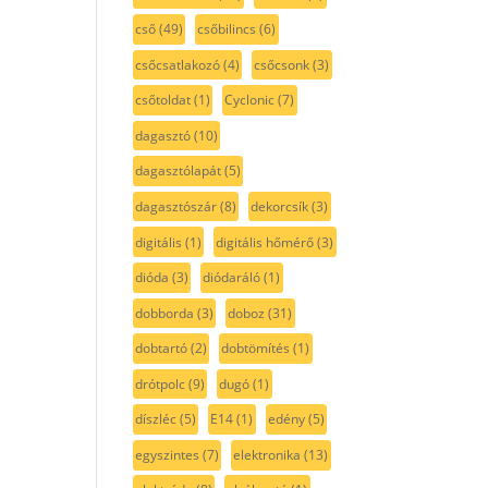
cső
(49)
csőbilincs
(6)
csőcsatlakozó
(4)
csőcsonk
(3)
csőtoldat
(1)
Cyclonic
(7)
dagasztó
(10)
dagasztólapát
(5)
dagasztószár
(8)
dekorcsík
(3)
digitális
(1)
digitális hőmérő
(3)
dióda
(3)
diódaráló
(1)
dobborda
(3)
doboz
(31)
dobtartó
(2)
dobtömítés
(1)
drótpolc
(9)
dugó
(1)
díszléc
(5)
E14
(1)
edény
(5)
egyszintes
(7)
elektronika
(13)