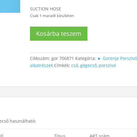
SUCTION HOSE
Csak 1 maradt készleten
Gorenje
Kosárba teszem
porszívóhoz
gégecső
mennyiség
Cikkszám:
gor 706871
Kategória:
► Gorenje Porszív
alkatrészek
Címkék:
cső
,
gégecső
,
porszívó
ecső használható:
ll
Típus
ART szám