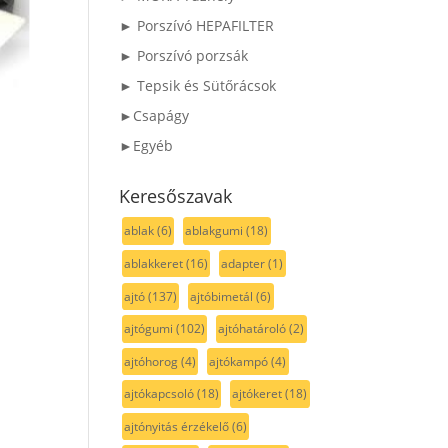
► Porszívó HEPAFILTER
► Porszívó porzsák
► Tepsik és Sütőrácsok
►Csapágy
►Egyéb
Keresőszavak
ablak
(6)
ablakgumi
(18)
ablakkeret
(16)
adapter
(1)
ajtó
(137)
ajtóbimetál
(6)
ajtógumi
(102)
ajtóhatároló
(2)
ajtóhorog
(4)
ajtókampó
(4)
ajtókapcsoló
(18)
ajtókeret
(18)
ajtónyitás érzékelő
(6)