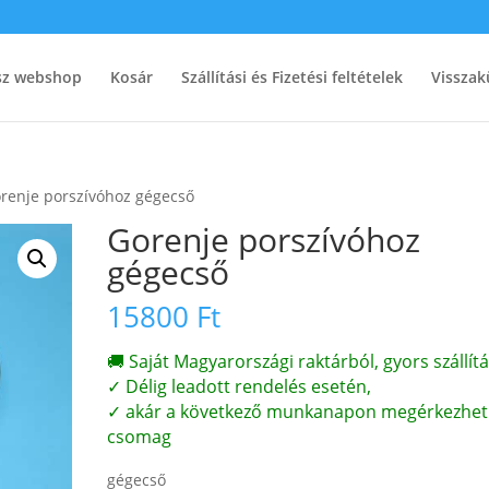
ész webshop
Kosár
Szállítási és Fizetési feltételek
Visszak
renje porszívóhoz gégecső
Gorenje porszívóhoz
gégecső
15800
Ft
🚚 Saját Magyarországi raktárból, gyors szállítá
✓ Délig leadott rendelés esetén,
✓ akár a következő munkanapon megérkezhet
csomag
gégecső