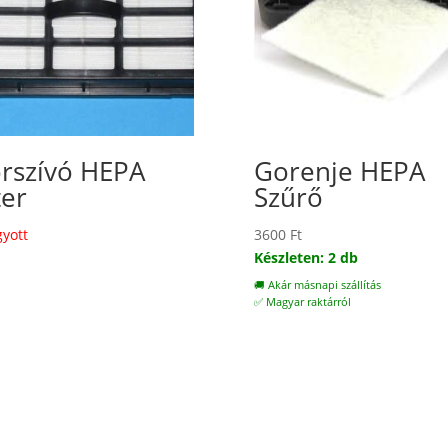
rszívó HEPA
Gorenje HEPA
ter
Szűrő
gyott
3600
Ft
Készleten: 2 db
🚚 Akár másnapi szállítás
✅ Magyar raktárról