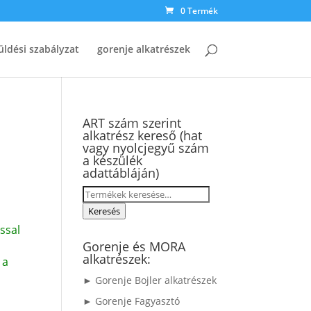
0 Termék
üldési szabályzat
gorenje alkatrészek
ART szám szerint
alkatrész kereső (hat
vagy nyolcjegyű szám
a készülék
adattábláján)
Keresés
a
Keresés
következőre:
ssal
Gorenje és MORA
alkatrészek:
 a
► Gorenje Bojler alkatrészek
► Gorenje Fagyasztó