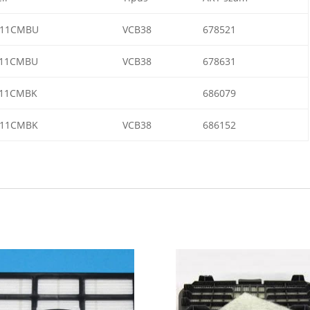
A11CMBU
VCB38
678521
411CMBU
VCB38
678631
611CMBK
686079
A11CMBK
VCB38
686152