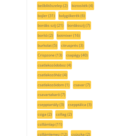
beőblítőszelep
(2)
biztosíték
(4)
bojler
(31)
bolygókerék
(6)
bordás szíj
(21)
bordásszíj
(7)
borító
(2)
botmixer
(16)
burkolat
(5)
citrusprés
(3)
Crispzone
(13)
csapágy
(40)
csatlakozódoboz
(4)
csatlakozóház
(4)
csatlakozóidom
(1)
csavar
(7)
csavartakaró
(7)
csepptartály
(3)
csepptálca
(3)
csiga
(2)
csillag
(2)
csillámlap
(11)
csillámlemez
(12)
csúszka
(2)