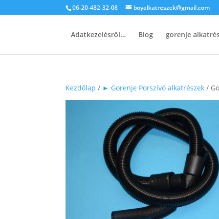
06-20-482-32-08
boyalkatreszek@gmail.com
Adatkezelésről…
Blog
gorenje alkatr
Kezdőlap
/
► Gorenje Porszívó alkatrészek
/ Go