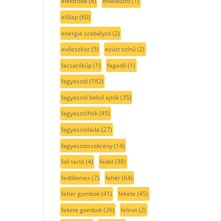
elektróda
(8)
elválasztó
(1)
előlap
(60)
energia szabályzó
(2)
evőeszköz
(5)
ezüst színű
(2)
facsarókúp
(1)
fagadó
(1)
fagyasztó
(182)
fagyasztó belső ajtók
(35)
fagyasztófiók
(45)
fagyasztóláda
(27)
fagyasztószekrény
(14)
fali tartó
(4)
fedél
(38)
fedőlemez
(7)
fehér
(64)
fehér gombok
(41)
fekete
(45)
fekete gombok
(26)
felirat
(2)