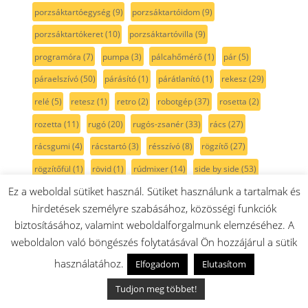
porzsáktartóegység
(9)
porzsáktartóidom
(9)
porzsáktartókeret
(10)
porzsáktartóvilla
(9)
programóra
(7)
pumpa
(3)
pálcahőmérő
(1)
pár
(5)
páraelszívó
(50)
párásító
(1)
párátlanító
(1)
rekesz
(29)
relé
(5)
retesz
(1)
retro
(2)
robotgép
(37)
rosetta
(2)
rozetta
(11)
rugó
(20)
rugós-zsanér
(33)
rács
(27)
rácsgumi
(4)
rácstartó
(3)
résszívó
(8)
rögzítő
(27)
rögzítőfül
(1)
rövid
(1)
rúdmixer
(14)
side by side
(53)
Ez a weboldal sütiket használ. Sütiket használunk a tartalmak és
smoothie
(2)
SpaceBox
(5)
stift
(10)
sutő hőmérő
(4)
hirdetések személyre szabásához, közösségi funkciók
szabályzó
(1)
szeletelő
(20)
szennytálca
(1)
szenzor
(5)
biztosításához, valamint weboldalforgalmunk elemzéséhez. A
szett
(29)
szigetelés
(2)
szigetelő
(3)
szigetelőcsík
(2)
weboldalon való böngészés folytatásával Ön hozzájárul a sütik
szikra
(11)
szikratrafó
(2)
szikráztató
(14)
szilikonzsír
(1)
használatához.
Elfogadom
Elutasítom
szimering
(11)
szivacs
(3)
szivattyú
(17)
szárítógép
(101)
Tudjon meg többet!
szárítógép szíj
(14)
szén
(7)
szénfilter
(18)
szénkefe
(12)