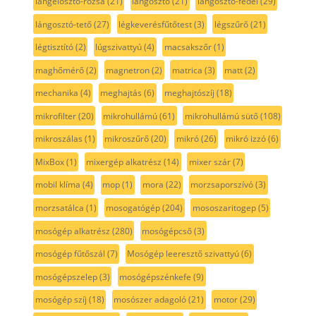
lángelosztó-rózsa
(21)
lángosztó
(21)
lángosztó-fedél
(29)
lángosztó-tető
(27)
légkeverésfűtőtest
(3)
légszűrő
(21)
légtisztító
(2)
lúgszivattyú
(4)
macsakszőr
(1)
maghőmérő
(2)
magnetron
(2)
matrica
(3)
matt
(2)
mechanika
(4)
meghajtás
(6)
meghajtószíj
(18)
mikrofilter
(20)
mikrohullámú
(61)
mikrohullámú sütő
(108)
mikroszálas
(1)
mikroszűrő
(20)
mikró
(26)
mikró izzó
(6)
MixBox
(1)
mixergép alkatrész
(14)
mixer szár
(7)
mobil klíma
(4)
mop
(1)
mora
(22)
morzsaporszívó
(3)
morzsatálca
(1)
mosogatógép
(204)
mososzaritogep
(5)
mosógép alkatrész
(280)
mosógépcső
(3)
mosógép fűtőszál
(7)
Mosógép leeresztő szivattyú
(6)
mosógépszelep
(3)
mosógépszénkefe
(9)
mosógép szíj
(18)
mosószer adagoló
(21)
motor
(29)