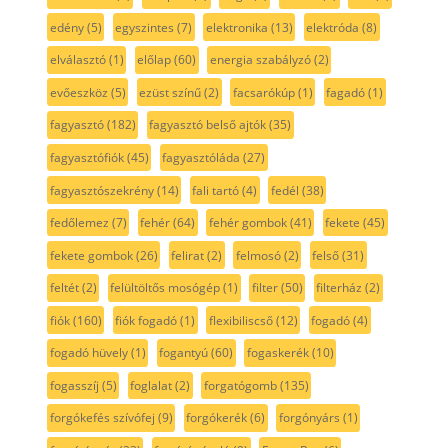
edény
(5)
egyszintes
(7)
elektronika
(13)
elektróda
(8)
elválasztó
(1)
előlap
(60)
energia szabályzó
(2)
evőeszköz
(5)
ezüst színű
(2)
facsarókúp
(1)
fagadó
(1)
fagyasztó
(182)
fagyasztó belső ajtók
(35)
fagyasztófiók
(45)
fagyasztóláda
(27)
fagyasztószekrény
(14)
fali tartó
(4)
fedél
(38)
fedőlemez
(7)
fehér
(64)
fehér gombok
(41)
fekete
(45)
fekete gombok
(26)
felirat
(2)
felmosó
(2)
felső
(31)
feltét
(2)
felültöltős mosógép
(1)
filter
(50)
filterház
(2)
fiók
(160)
fiók fogadó
(1)
flexibiliscső
(12)
fogadó
(4)
fogadó hüvely
(1)
fogantyú
(60)
fogaskerék
(10)
fogasszíj
(5)
foglalat
(2)
forgatógomb
(135)
forgókefés szívófej
(9)
forgókerék
(6)
forgónyárs
(1)