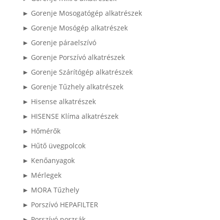
► Gorenje Mosogatógép alkatrészek
► Gorenje Mosógép alkatrészek
► Gorenje páraelszívó
► Gorenje Porszívó alkatrészek
► Gorenje Szárítógép alkatrészek
► Gorenje Tűzhely alkatrészek
► Hisense alkatrészek
► HISENSE Klíma alkatrészek
► Hőmérők
► Hűtő üvegpolcok
► Kenőanyagok
► Mérlegek
► MORA Tűzhely
► Porszívó HEPAFILTER
► Porszívó porzsák