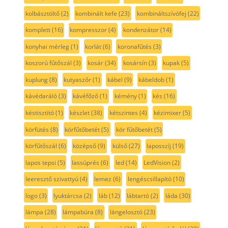
kolbásztöltő
(2)
kombinált kefe
(23)
kombináltszívófej
(22)
komplett
(16)
kompresszor
(4)
kondenzátor
(14)
konyhai mérleg
(1)
korlát
(6)
koronafűtés
(3)
koszorú fűtőszál
(3)
kosár
(34)
kosársín
(3)
kupak
(5)
kuplung
(8)
kutyaszőr
(1)
kábel
(9)
kábeldob
(1)
kávédaráló
(3)
kávéfőző
(1)
kémény
(1)
kés
(16)
késtisztító
(1)
készlet
(38)
kétszintes
(4)
kézimixer
(5)
körfütés
(8)
körfűtőbetét
(5)
kör fűtőbetét
(5)
körfűtőszál
(6)
középső
(9)
külső
(27)
laposszíj
(19)
lapos tepsi
(5)
lassúprés
(6)
led
(14)
LedVision
(2)
leeresztő szivattyú
(4)
lemez
(6)
lengéscsillapító
(10)
logo
(3)
lyuktárcsa
(2)
láb
(12)
lábtartó
(2)
láda
(30)
lámpa
(28)
lámpabúra
(8)
lángelosztó
(23)