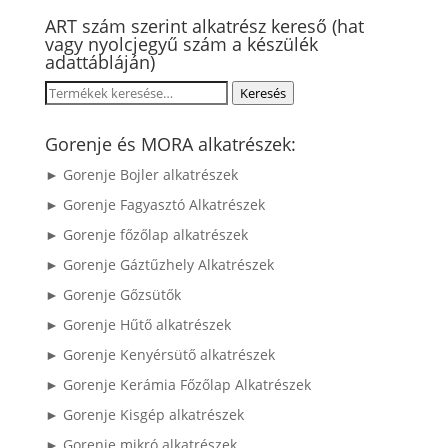
ART szám szerint alkatrész kereső (hat
vagy nyolcjegyű szám a készülék
adattábláján)
Keresés
Keresés
a
következőre:
Gorenje és MORA alkatrészek:
► Gorenje Bojler alkatrészek
► Gorenje Fagyasztó Alkatrészek
► Gorenje főzőlap alkatrészek
► Gorenje Gáztűzhely Alkatrészek
► Gorenje Gőzsütők
► Gorenje Hűtő alkatrészek
► Gorenje Kenyérsütő alkatrészek
► Gorenje Kerámia Főzőlap Alkatrészek
► Gorenje Kisgép alkatrészek
► Gorenje mikró alkatrészek