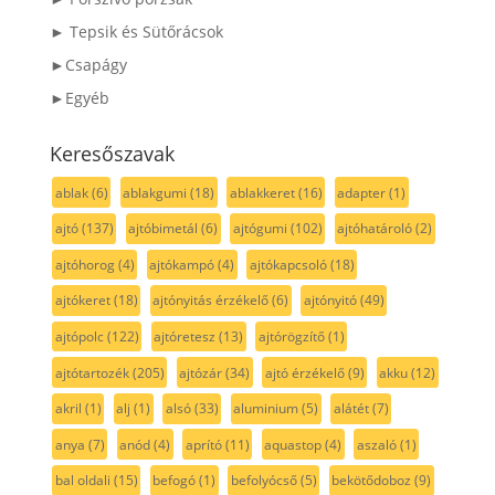
► Tepsik és Sütőrácsok
►Csapágy
►Egyéb
Keresőszavak
ablak
(6)
ablakgumi
(18)
ablakkeret
(16)
adapter
(1)
ajtó
(137)
ajtóbimetál
(6)
ajtógumi
(102)
ajtóhatároló
(2)
ajtóhorog
(4)
ajtókampó
(4)
ajtókapcsoló
(18)
ajtókeret
(18)
ajtónyitás érzékelő
(6)
ajtónyitó
(49)
ajtópolc
(122)
ajtóretesz
(13)
ajtórögzítő
(1)
ajtótartozék
(205)
ajtózár
(34)
ajtó érzékelő
(9)
akku
(12)
akril
(1)
alj
(1)
alsó
(33)
aluminium
(5)
alátét
(7)
anya
(7)
anód
(4)
aprító
(11)
aquastop
(4)
aszaló
(1)
bal oldali
(15)
befogó
(1)
befolyócső
(5)
bekötődoboz
(9)