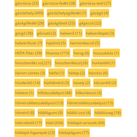
gázrózsa
(23)
gázrózsa-fedél
(28)
gázrózsa-tető
(27)
gáztűzhely
(499)
gáztűzhelyégőfedél
(7)
gázégő
(4)
gázégőfedél
(28)
gázégőtető
(25)
gégecső
(22)
görgő
(36)
gőzsütő
(2)
habverő
(11)
habverőlapát
(3)
habverőszár
(7)
hajtómű
(5)
harmonikacső
(5)
HEPA Filter
(39)
Hisense
(115)
horog
(6)
hosszabítás
(1)
hosszbordás szíj
(21)
hosszbordásszíj
(6)
hurkatöltő
(1)
három szintes
(3)
hátfal
(1)
hátlap
(2)
házrész
(6)
húsdaráló
(14)
húshőmérő
(3)
hüvely
(2)
hőcserélő
(2)
hőelem
(1)
hőfokszabályzó
(48)
hőkorlátozó
(3)
hőmérsékletszabályozó
(13)
hőmérsékletszabályzó
(15)
hőmérő
(8)
hőállógumi
(9)
hőálló izzó
(4)
hőállóüveg
(18)
hőérzékelő
(17)
hűtő
(634)
hűtőajtó-tartozék
(69)
hűtőajtó fogantyúk
(23)
hűtőajtógumi
(77)