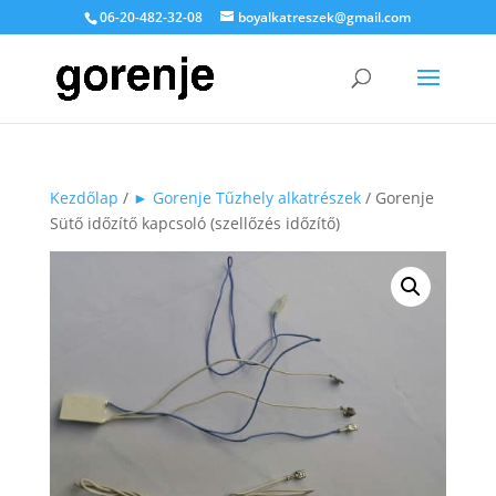
06-20-482-32-08
boyalkatreszek@gmail.com
Kezdőlap
/
► Gorenje Tűzhely alkatrészek
/ Gorenje
Sütő időzítő kapcsoló (szellőzés időzítő)