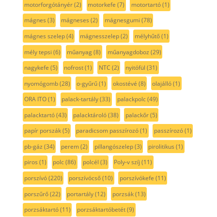
motorforgótányér
(2)
motorkefe
(7)
motortartó
(1)
mágnes
(3)
mágneses
(2)
mágnesgumi
(78)
mágnes szelep
(4)
mágnesszelep
(2)
mélyhűtő
(1)
mély tepsi
(6)
műanyag
(8)
műanyagdoboz
(29)
nagykefe
(5)
nofrost
(1)
NTC
(2)
nyitófül
(31)
nyomógomb
(28)
o-gyűrű
(1)
okostévé
(8)
olajálló
(1)
ORA ITO
(1)
palack-tartály
(33)
palackpolc
(49)
palacktartó
(43)
palacktároló
(38)
palackőr
(5)
papír porszák
(5)
paradicsom passzírozó
(1)
passzírozó
(1)
pb-gáz
(34)
perem
(2)
pillangószelep
(3)
pirolitikus
(1)
piros
(1)
polc
(86)
polcél
(3)
Poly-v szíj
(11)
porszívó
(220)
porszívócső
(10)
porszívókefe
(11)
porszűrő
(22)
portartály
(12)
porzsák
(13)
porzsáktartó
(11)
porzsáktartóbetét
(9)