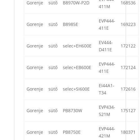
Gorenje
sütő
B8970W-P2D
168536
411M
EVP444-
Gorenje
sütő
B8985E
169223
411E
EV444-
Gorenje
sütő
selec+EH600E
172122
D411E
EVP444-
Gorenje
sütő
selec+EB600E
172124
411E
EI44A1-
Gorenje
sütő
selec+SI600E
172616
T34
EVP434-
Gorenje
sütő
PB8730W
175127
521M
EVP444-
Gorenje
sütő
PB8750E
180371
421M