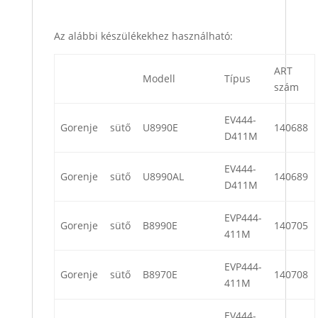
Az alábbi készülékekhez használható:
ART
Modell
Típus
szám
EV444-
Gorenje
sütő
U8990E
140688
D411M
EV444-
Gorenje
sütő
U8990AL
140689
D411M
EVP444-
Gorenje
sütő
B8990E
140705
411M
EVP444-
Gorenje
sütő
B8970E
140708
411M
EV444-