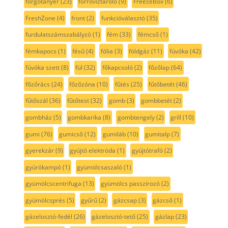
forgótányér
(23)
forróvíztároló
(9)
FreezeBox
(6)
FreshZone
(4)
front
(2)
funkcióválasztó
(35)
furdulatszámszabályzó
(1)
fém
(33)
fémcső
(1)
fémkapocs
(1)
fésű
(4)
fólia
(3)
földgáz
(11)
fúvóka
(42)
fúvóka szett
(8)
fül
(32)
főkapcsoló
(2)
főzőlap
(64)
főzőrács
(24)
főzőzóna
(10)
fűtés
(25)
fűtőbetét
(46)
fűtőszál
(36)
fűtőtest
(32)
gomb
(3)
gombbetét
(2)
gombház
(5)
gombkarika
(8)
gombtengely
(2)
grill
(10)
gumi
(76)
gumicső
(12)
gumiláb
(10)
gumitalp
(7)
gyerekzár
(9)
gyújtó elektróda
(1)
gyújtótrafó
(2)
gyúrókampó
(1)
gyümölcsaszaló
(1)
gyümölcscentrifuga
(13)
gyümölcs passzírozó
(2)
gyümölcsprés
(5)
gyűrű
(2)
gázcsap
(3)
gázcső
(1)
gázelosztó-fedél
(26)
gázelosztó-tető
(25)
gázlap
(23)