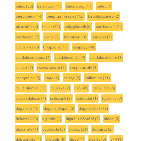
belső
(30)
belső cső
(11)
belső üveg
(17)
betét
(7)
beépíthető
(14)
beépítési készlet
(12)
beőblítőszelep
(2)
biztosíték
(4)
bojler
(31)
bolygókerék
(6)
bordás szíj
(21)
bordásszíj
(7)
borító
(2)
botmixer
(16)
burkolat
(5)
citrusprés
(3)
Crispzone
(13)
csapágy
(40)
csatlakozódoboz
(4)
csatlakozóház
(4)
csatlakozóidom
(1)
csavar
(7)
csavartakaró
(7)
csepptartály
(3)
csepptálca
(3)
csiga
(2)
csillag
(2)
csillámlap
(11)
csillámlemez
(12)
csúszka
(2)
cső
(49)
csőbilincs
(6)
csőcsatlakozó
(4)
csőcsonk
(3)
csőtoldat
(1)
Cyclonic
(7)
dagasztó
(10)
dagasztólapát
(5)
dagasztószár
(8)
dekorcsík
(3)
digitális
(1)
digitális hőmérő
(3)
dióda
(3)
diódaráló
(1)
dobborda
(3)
doboz
(31)
dobtartó
(2)
dobtömítés
(1)
drótpolc
(9)
dugó
(1)
díszléc
(5)
E14
(1)