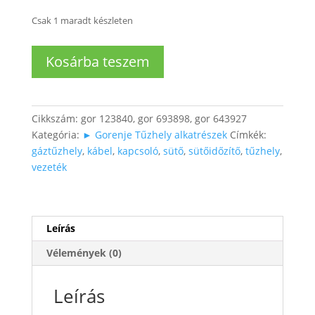
Csak 1 maradt készleten
Gorenje
Kosárba teszem
Sütő
időzítő
kapcsoló
(szellőzés
Cikkszám:
gor 123840, gor 693898, gor 643927
időzítő)
Kategória:
► Gorenje Tűzhely alkatrészek
Címkék:
mennyiség
gáztűzhely
,
kábel
,
kapcsoló
,
sütő
,
sütőidőzítő
,
tűzhely
,
vezeték
Leírás
Vélemények (0)
Leírás