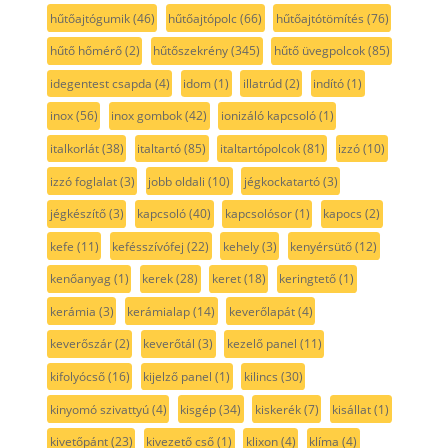
hűtőajtógumik
(46)
hűtőajtópolc
(66)
hűtőajtótömítés
(76)
hűtő hőmérő
(2)
hűtőszekrény
(345)
hűtő üvegpolcok
(85)
idegentest csapda
(4)
idom
(1)
illatrúd
(2)
indító
(1)
inox
(56)
inox gombok
(42)
ionizáló kapcsoló
(1)
italkorlát
(38)
italtartó
(85)
italtartópolcok
(81)
izzó
(10)
izzó foglalat
(3)
jobb oldali
(10)
jégkockatartó
(3)
jégkészítő
(3)
kapcsoló
(40)
kapcsolósor
(1)
kapocs
(2)
kefe
(11)
kefésszívófej
(22)
kehely
(3)
kenyérsütő
(12)
kenőanyag
(1)
kerek
(28)
keret
(18)
keringtető
(1)
kerámia
(3)
kerámialap
(14)
keverőlapát
(4)
keverőszár
(2)
keverőtál
(3)
kezelő panel
(11)
kifolyócső
(16)
kijelző panel
(1)
kilincs
(30)
kinyomó szivattyú
(4)
kisgép
(34)
kiskerék
(7)
kisállat
(1)
kivetőpánt
(23)
kivezető cső
(1)
klixon
(4)
klíma
(4)